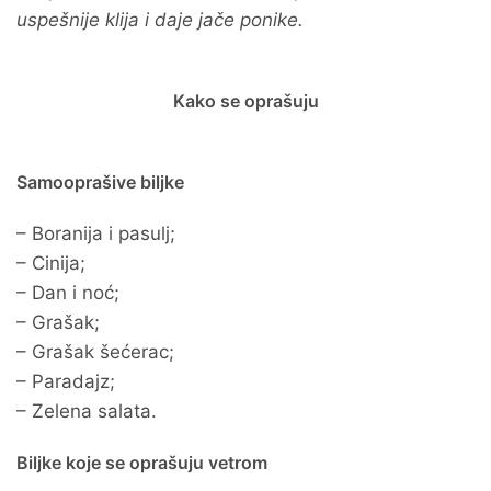
uspešnije klija i daje jače ponike.
Kako se oprašuju
Samooprašive biljke
– Boranija i pasulj;
– Cinija;
– Dan i noć;
– Grašak;
– Grašak šećerac;
– Paradajz;
– Zelena salata.
Biljke koje se oprašuju vetrom