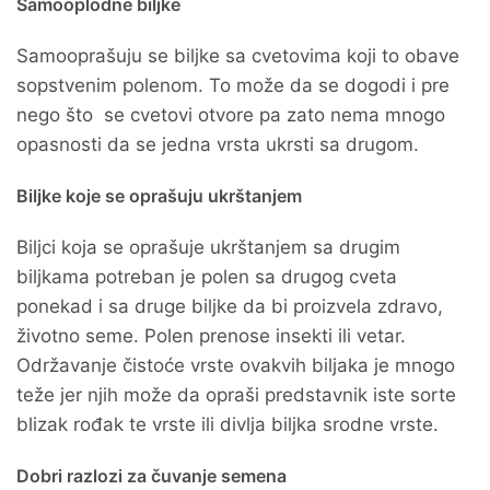
Samooplodne biljke
Samooprašuju se biljke sa cvetovima koji to obave
sopstvenim polenom. To može da se dogodi i pre
nego što se cvetovi otvore pa zato nema mnogo
opasnosti da se jedna vrsta ukrsti sa drugom.
Biljke koje se oprašuju ukrštanjem
Biljci koja se oprašuje ukrštanjem sa drugim
biljkama potreban je polen sa drugog cveta
ponekad i sa druge biljke da bi proizvela zdravo,
životno seme. Polen prenose insekti ili vetar.
Održavanje čistoće vrste ovakvih biljaka je mnogo
teže jer njih može da opraši predstavnik iste sorte
blizak rođak te vrste ili divlja biljka srodne vrste.
Dobri razlozi za čuvanje semena