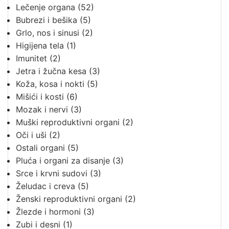
Lečenje organa
(52)
Bubrezi i bešika
(5)
Grlo, nos i sinusi
(2)
Higijena tela
(1)
Imunitet
(2)
Jetra i žučna kesa
(3)
Koža, kosa i nokti
(5)
Mišići i kosti
(6)
Mozak i nervi
(3)
Muški reproduktivni organi
(2)
Oči i uši
(2)
Ostali organi
(5)
Pluća i organi za disanje
(3)
Srce i krvni sudovi
(3)
Želudac i creva
(5)
Ženski reproduktivni organi
(2)
Žlezde i hormoni
(3)
Zubi i desni
(1)