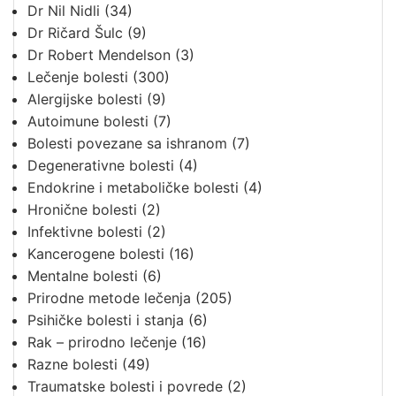
Dr Nil Nidli
(34)
Dr Ričard Šulc
(9)
Dr Robert Mendelson
(3)
Lečenje bolesti
(300)
Alergijske bolesti
(9)
Autoimune bolesti
(7)
Bolesti povezane sa ishranom
(7)
Degenerativne bolesti
(4)
Endokrine i metaboličke bolesti
(4)
Hronične bolesti
(2)
Infektivne bolesti
(2)
Kancerogene bolesti
(16)
Mentalne bolesti
(6)
Prirodne metode lečenja
(205)
Psihičke bolesti i stanja
(6)
Rak – prirodno lečenje
(16)
Razne bolesti
(49)
Traumatske bolesti i povrede
(2)