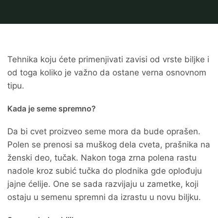
Tehnika koju ćete primenjivati zavisi od vrste biljke i
od toga koliko je važno da ostane verna osnovnom
tipu.
Kada je seme spremno?
Da bi cvet proizveo seme mora da bude oprašen.
Polen se prenosi sa muškog dela cveta, prašnika na
ženski deo, tučak. Nakon toga zrna polena rastu
nadole kroz subić tučka do plodnika gde oplođuju
jajne ćelije. One se sada razvijaju u zametke, koji
ostaju u semenu spremni da izrastu u novu biljku.