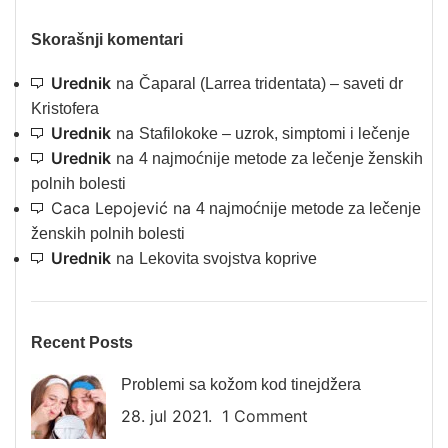
Skorašnji komentari
Urednik
na
Čaparal (Larrea tridentata) – saveti dr
Kristofera
Urednik
na
Stafilokoke – uzrok, simptomi i lečenje
Urednik
na
4 najmoćnije metode za lečenje ženskih
polnih bolesti
Caca Lepojević
na
4 najmoćnije metode za lečenje
ženskih polnih bolesti
Urednik
na
Lekovita svojstva koprive
Recent Posts
Problemi sa kožom kod tinejdžera
28. jul 2021.
1 Comment