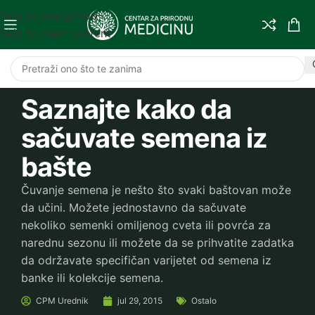
Skip to navigation
Skip to main content
Saznajte kako da
sačuvate semena iz
bašte
Čuvanje semena je nešto što svaki baštovan može
da učini. Možete jednostavno da sačuvate
nekoliko semenki omiljenog cveta ili povrća za
narednu sezonu ili možete da se prihvatite zadatka
da održavate specifičan varijetet od semena iz
banke ili kolekcije semena.
CPM
Urednik
jul 29, 2015
Ostalo