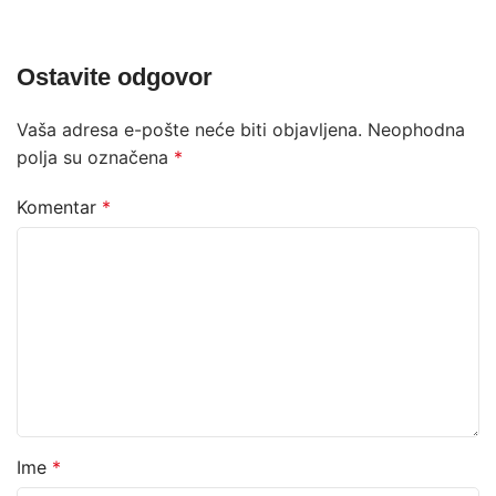
Ostavite odgovor
Vaša adresa e-pošte neće biti objavljena.
Neophodna
polja su označena
*
Komentar
*
Ime
*