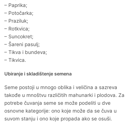
– Paprika;
– Potočarka;
– Praziluk;
– Rotkvica;
– Suncokret;
– Šareni pasulj;
– Tikva i bundeva;
– Tikvica.
Ubiranje i skladištenje semena
Seme postoji u mnogo oblika i veličina a sazreva
takođe u mnoštvu različitih mahunarki i plodova. Za
potrebe čuvanja seme se može podeliti u dve
osnovne kategorije: ono koje može da se čuva u
suvom stanju i ono koje propada ako se osuši.