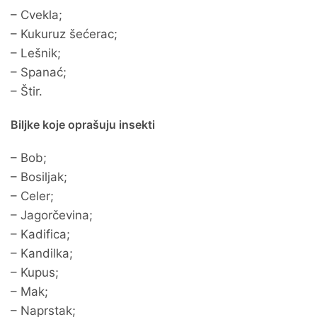
– Cvekla;
– Kukuruz šećerac;
– Lešnik;
– Spanać;
– Štir.
Biljke koje oprašuju insekti
– Bob;
– Bosiljak;
– Celer;
– Jagorčevina;
– Kadifica;
– Kandilka;
– Kupus;
– Mak;
– Naprstak;