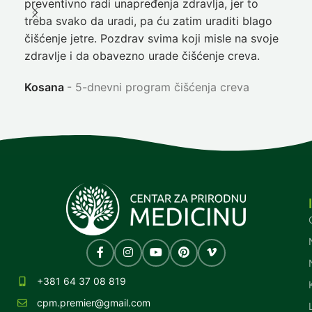
preventivno radi unapređenja zdravlja, jer to
poč
treba svako da uradi, pa ću zatim uraditi blago
nep
čišćenje jetre. Pozdrav svima koji misle na svoje
sja
zdravlje i da obavezno urade čišćenje creva.
Ni
Kosana
5-dnevni program čišćenja creva
+381 64 37 08 819
cpm.premier@gmail.com