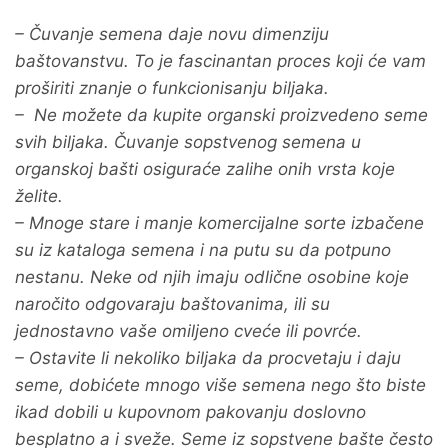
– Čuvanje semena daje novu dimenziju
baštovanstvu. To je fascinantan proces koji će vam
proširiti znanje o funkcionisanju biljaka.
– Ne možete da kupite organski proizvedeno seme
svih biljaka. Čuvanje sopstvenog semena u
organskoj bašti osiguraće zalihe onih vrsta koje
želite.
– Mnoge stare i manje komercijalne sorte izbačene
su iz kataloga semena i na putu su da potpuno
nestanu. Neke od njih imaju odlične osobine koje
naročito odgovaraju baštovanima, ili su
jednostavno vaše omiljeno cveće ili povrće.
– Ostavite li nekoliko biljaka da procvetaju i daju
seme, dobićete mnogo više semena nego što biste
ikad dobili u kupovnom pakovanju doslovno
besplatno a i sveže. Seme iz sopstvene bašte često