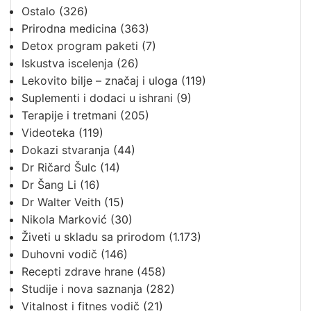
Ostalo
(326)
Prirodna medicina
(363)
Detox program paketi
(7)
Iskustva iscelenja
(26)
Lekovito bilje – značaj i uloga
(119)
Suplementi i dodaci u ishrani
(9)
Terapije i tretmani
(205)
Videoteka
(119)
Dokazi stvaranja
(44)
Dr Ričard Šulc
(14)
Dr Šang Li
(16)
Dr Walter Veith
(15)
Nikola Marković
(30)
Živeti u skladu sa prirodom
(1.173)
Duhovni vodič
(146)
Recepti zdrave hrane
(458)
Studije i nova saznanja
(282)
Vitalnost i fitnes vodič
(21)