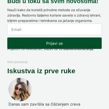
Budi u toku sa svim novostima!
Nauči kako da koristiš prirodne metode za očuvanje
zdravlja. Redovno šaljemo korisne savete o zdravoj ishrani,
biljnim preparatima i tehnikama za jačanje organizma.
Prijavi se
Prijavom na newsletter, slažeš se sa
uslovima korišćenja.
Reči poverenja
Iskustva iz prve ruke
Danas sam završila sa čišćenjem creva
Pre