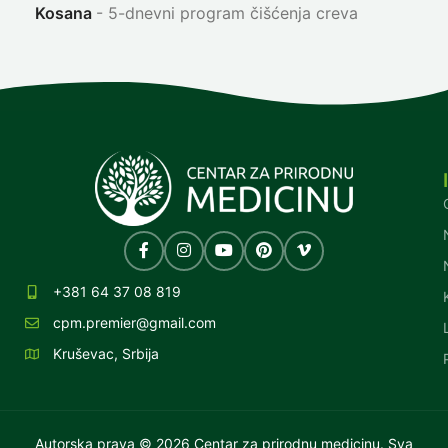
Kosana
5-dnevni program čišćenja creva
+381 64 37 08 819
cpm.premier@gmail.com
Kruševac, Srbija
Autorska prava © 2026 Centar za prirodnu medicinu. Sva