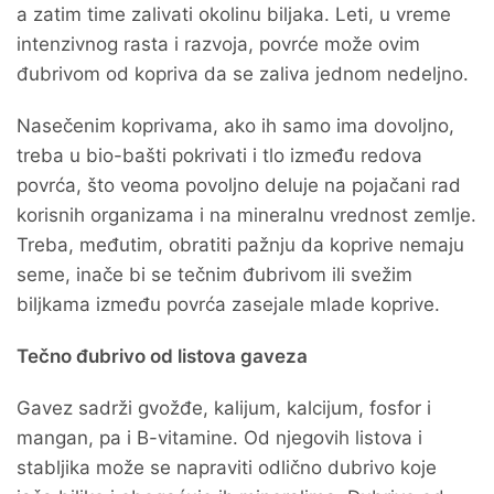
a zatim time zalivati okolinu biljaka. Leti, u vreme
intenzivnog rasta i razvoja, povrće može ovim
đubrivom od kopriva da se zaliva jednom nedeljno.
Nasečenim koprivama, ako ih samo ima dovoljno,
treba u bio-bašti pokrivati i tlo između redova
povrća, što veoma povoljno deluje na pojačani rad
korisnih organizama i na mineralnu vrednost zemlje.
Treba, međutim, obratiti pažnju da koprive nemaju
seme, inače bi se tečnim đubrivom ili svežim
biljkama između povrća zasejale mlade koprive.
Tečno đubrivo od listova gaveza
Gavez sadrži gvožđe, kalijum, kalcijum, fosfor i
mangan, pa i B-vitamine. Od njegovih listova i
stabljika može se napraviti odlično dubrivo koje