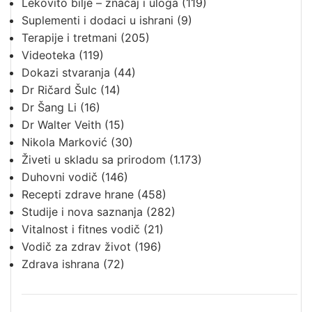
Lekovito bilje – značaj i uloga
(119)
Suplementi i dodaci u ishrani
(9)
Terapije i tretmani
(205)
Videoteka
(119)
Dokazi stvaranja
(44)
Dr Ričard Šulc
(14)
Dr Šang Li
(16)
Dr Walter Veith
(15)
Nikola Marković
(30)
Živeti u skladu sa prirodom
(1.173)
Duhovni vodič
(146)
Recepti zdrave hrane
(458)
Studije i nova saznanja
(282)
Vitalnost i fitnes vodič
(21)
Vodič za zdrav život
(196)
Zdrava ishrana
(72)