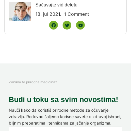
Sačuvajte vid detetu
18. jul 2021.
1 Comment
Zanima te prirodna medicina?
Budi u toku sa svim novostima!
Nauči kako da koristiš prirodne metode za očuvanje
zdravlja. Redovno šaljemo korisne savete o zdravoj ishrani,
biljnim preparatima i tehnikama za jačanje organizma.