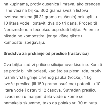
na kupinama, protiv gusenica i mrava, ako prenose
lisne vaši na biljke. 300 grama svežih listova i
cvetova pelena (ili 31 grama osušenih) poklopiti u
10 litara vode i ostaviti dva do tri dana. Procediti!
Nerazređenom tečnošću poprskati biljke. Pelen se
nikada ne kompostira, jer ga kišne gliste u
kompostu izbegavaju.
Sredstvo za prskanje od preslice (rastavića)
Ova biljka sadrži prilično silicijumove kiseline. Koristi
se protiv biljnih bolesti, kao što su plesn, rđa, protiv
raznih vrsta grinje crvenog pauka (voćke). 1 kg
sveže preslice (ili 150 grama osušene) potopiti u 10
litara vode i ostaviti 12 časova. Sutradan preslicu
izvadimo i u manjem delu vode u kome se
namakala skuvamo, tako da polako vri 30 minuta.