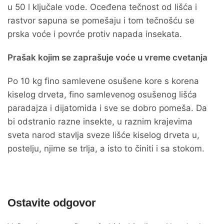
u 50 l ključale vode. Oceđena tečnost od lišća i
rastvor sapuna se pomešaju i tom tečnošću se
prska voće i povrće protiv napada insekata.
Prašak kojim se zaprašuje voće u vreme cvetanja
Po 10 kg fino samlevene osušene kore s korena
kiselog drveta, fino samlevenog osušenog lišća
paradajza i dijatomida i sve se dobro pomeša. Da
bi odstranio razne insekte, u raznim krajevima
sveta narod stavlja sveze lišće kiselog drveta u,
postelju, njime se trlja, a isto to činiti i sa stokom.
Ostavite odgovor