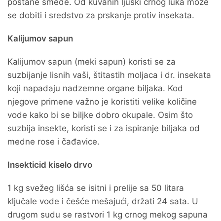
postane smeđe. Od kuvanih ljuski crnog luka može
se dobiti i sredstvo za prskanje protiv insekata.
Kalijumov sapun
Kalijumov sapun (meki sapun) koristi se za
suzbijanje lisnih vaši, štitastih moljaca i dr. insekata
koji napadaju nadzemne organe biljaka. Kod
njegove primene važno je koristiti velike količine
vode kako bi se biljke dobro okupale. Osim što
suzbija insekte, koristi se i za ispiranje biljaka od
medne rose i čađavice.
Insekticid kiselo drvo
1 kg svežeg lišća se isitni i prelije sa 50 litara
ključale vode i češće mešajući, držati 24 sata. U
drugom sudu se rastvori 1 kg crnog mekog sapuna