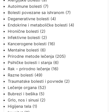
Alergijske bolesti
(9)
Autoimune bolesti
(7)
Bolesti povezane sa ishranom
(7)
Degenerativne bolesti
(4)
Endokrine i metaboličke bolesti
(4)
Hronične bolesti
(2)
Infektivne bolesti
(2)
Kancerogene bolesti
(16)
Mentalne bolesti
(6)
Prirodne metode lečenja
(205)
Psihičke bolesti i stanja
(6)
Rak – prirodno lečenje
(16)
Razne bolesti
(49)
Traumatske bolesti i povrede
(2)
Lečenje organa
(52)
Bubrezi i bešika
(5)
Grlo, nos i sinusi
(2)
Higijena tela
(1)