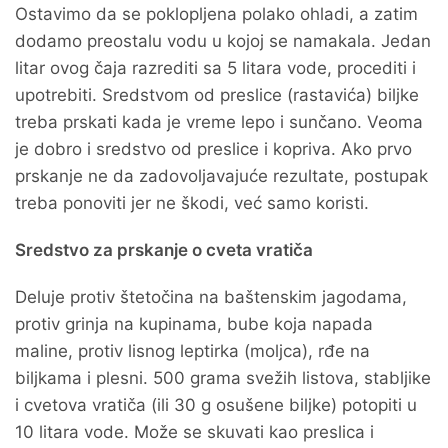
Ostavimo da se poklopljena polako ohladi, a zatim
dodamo preostalu vodu u kojoj se namakala. Jedan
litar ovog čaja razrediti sa 5 litara vode, procediti i
upotrebiti. Sredstvom od preslice (rastavića) biljke
treba prskati kada je vreme lepo i sunčano. Veoma
je dobro i sredstvo od preslice i kopriva. Ako prvo
prskanje ne da zadovoljavajuće rezultate, postupak
treba ponoviti jer ne škodi, već samo koristi.
Sredstvo za prskanje o cveta vratiča
Deluje protiv štetočina na baštenskim jagodama,
protiv grinja na kupinama, bube koja napada
maline, protiv lisnog leptirka (moljca), rđe na
biljkama i plesni. 500 grama svežih listova, stabljike
i cvetova vratiča (ili 30 g osušene biljke) potopiti u
10 litara vode. Može se skuvati kao preslica i