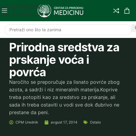
Skip to navigation
Skip to main content
Prirodna sredstva za
prskanje voća i
povrća
Naročito se preporučuje za lisnato povrće zbog
azota, a sadrži i niz mineralnih materija.Koprive
treba potopiti kao za sredstvo za prskanje, ali
sada ih treba ostaviti u vodi sve dok đubrivo ne
prestane da peni.
CPM
Urednik
avgust 17, 2014
Ostalo