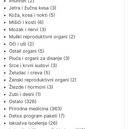
Imunitet
(2)
Jetra i žučna kesa
(3)
Koža, kosa i nokti
(5)
Mišići i kosti
(6)
Mozak i nervi
(3)
Muški reproduktivni organi
(2)
Oči i uši
(2)
Ostali organi
(5)
Pluća i organi za disanje
(3)
Srce i krvni sudovi
(3)
Želudac i creva
(5)
Ženski reproduktivni organi
(2)
Žlezde i hormoni
(3)
Zubi i desni
(1)
Ostalo
(326)
Prirodna medicina
(363)
Detox program paketi
(7)
Iskustva iscelenja
(26)