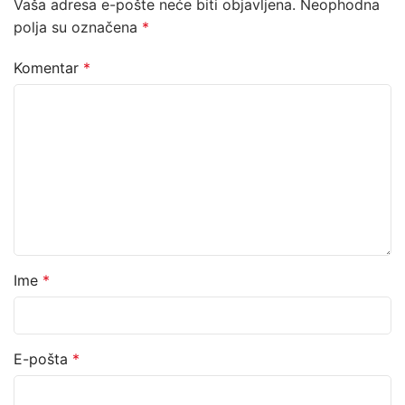
Vaša adresa e-pošte neće biti objavljena.
Neophodna
polja su označena
*
Komentar
*
Ime
*
E-pošta
*