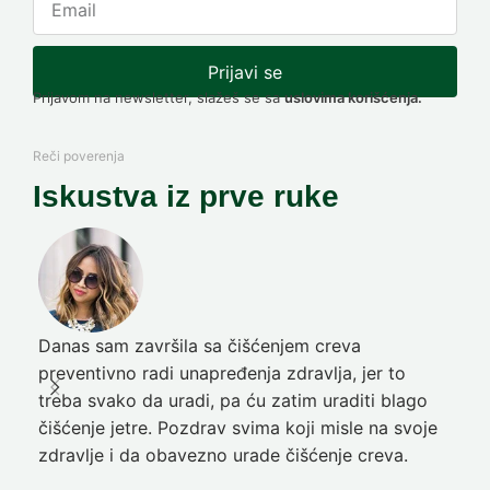
Prijavi se
Prijavom na newsletter, slažeš se sa
uslovima korišćenja.
Reči poverenja
Iskustva iz prve ruke
Danas sam završila sa čišćenjem creva
Pre
preventivno radi unapređenja zdravlja, jer to
poč
treba svako da uradi, pa ću zatim uraditi blago
nep
čišćenje jetre. Pozdrav svima koji misle na svoje
sja
zdravlje i da obavezno urade čišćenje creva.
Ni