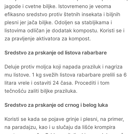
jagode i cvetne biljke. Istovremeno je veoma
efikasno sredstvo protiv štetnih insekata i biljnih
plesni jer jača biljke. Odoljen sa stabljikama i
listovima odličan je dodatak kompostu. Koristi se i
za pravljenje aktivatora za kompost.
Sredstvo za prskanje od listova rabarbare
Deluje protiv moljca koji napada praziluk i nagriza
mu listove. 1 kg svežih listova rabarbare prelili sa 6
litara vrele i ostaviti 24 časa. Procediti i tom
tečnošću zaliti biljke praziluka.
Sredstvo za prskanje od crnog i belog luka
Koristi se kada se pojave grinje i plesni, na primer,
na paradajzu, kao i u slučaju da lišće krompira