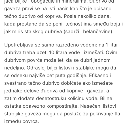
jača biljke i obogaćuje ih mineralima. Đubrivo od
gaveza pravi se na isti način kao što je opisano
tečno đubrivo od kopriva. Posle nekoliko dana,
kada prestane da se peni, tečnost ima smeđu boju i
jak miris stajskog đubriva (sadrži i belančevine).
Upotrebljava se samo razređeno vodom: na 1 litar
đubriva treba uzeti 10 litara vode i izmešati. Ovim
đubrivom povrće može leti da se đubri jednom
nedeljno. Odrasloj biljci listovi i stabljike mogu da
se odseku najviše pet puta godišnje. Efikasno i
svestrano tečno đubrivo dobićete ako izmešate
jednake delove đubriva od koprive i gaveza. a
zatim dodate desetostruku količinu vode. Biljne
ostatke obavezno kompostirajte. Nasečeni listovi i
stabljike gaveza mogu da posluže za pokrivanje tla
između povrća.