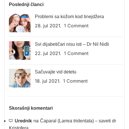
Poslednji članci
Problemi sa kožom kod tinejdžera
28. jul 2021.
1 Comment
Svi dijabetičari nisu isti – Dr Nil Nidli
22. jul 2021.
1 Comment
Sačuvajte vid detetu
18. jul 2021.
1 Comment
Skorašnji komentari
Urednik
na
Čaparal (Larrea tridentata) – saveti dr
Kristofera