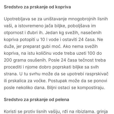
Sredstvo za prskanje od kopriva
Upotrebljava se za uništavanje mnogobrojnih lisnih
vaši, a istovremeno jača biljke, poboljšava im
otpornost i đubri ih. Jedan kg svežih, nasečenih
kopriva potopiti u 10 l vode i ostaviti 24 časa. Ne
duže, jer preparat gubi moć. Ako nema svežih
kopriva, na istu količinu vode treba uzeti 100 do
200 grama osušenih. Posle 24 časa tečnost treba
procediti i njome dobro poprskati biljke sa svih
strana. U tu svrhu može da se upotrebi rasprskivač
ili prskalica za voćke. Postupak može da se ponovi
posle nekoliko dana. Biljni ostaci se kompostiraju.
Sredstvo za prskanje od pelena
Koristi se protiv lisnih vašiju, rđi na ribizlama. grinja