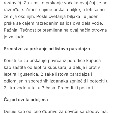
rastavić). Za zimsko prskanje voćaka ovaj čaj se ne
razređuje. Zimi se njime prskaju biljke, a leti samo
zemlja oko njih. Posle cvetanja biljaka i u jesen
prska se čajem razređenim sa još dva dela vode.
Pažnja: Tečnost pripremljena na ovaj način otrovna
je za ljude.
Sredstvo za prskanje od listova paradajza
Koristi se za prskanje povrća iz porodice kupusa
kao zaštita od leptira kupusara, a deluje i protiv
leptira i gusenica. 2 šake listova paradajza i
odlomljenih sporednih izdanaka zgnječiti i potopiti u
2 litra vode u toku 3 časa. Procediti i prskati.
Čaj od cveta odoljena
Deluje kao odlično đubrivo za povrće sa plodovima,