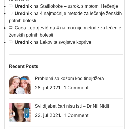
Urednik
na
Stafilokoke – uzrok, simptomi i lečenje
Urednik
na
4 najmoćnije metode za lečenje ženskih
polnih bolesti
Caca Lepojević
na
4 najmoćnije metode za lečenje
ženskih polnih bolesti
Urednik
na
Lekovita svojstva koprive
Recent Posts
Problemi sa kožom kod tinejdžera
28. jul 2021.
1 Comment
Svi dijabetičari nisu isti – Dr Nil Nidli
22. jul 2021.
1 Comment