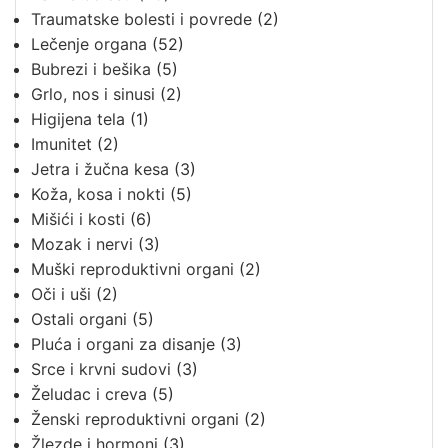
Traumatske bolesti i povrede
(2)
Lečenje organa
(52)
Bubrezi i bešika
(5)
Grlo, nos i sinusi
(2)
Higijena tela
(1)
Imunitet
(2)
Jetra i žučna kesa
(3)
Koža, kosa i nokti
(5)
Mišići i kosti
(6)
Mozak i nervi
(3)
Muški reproduktivni organi
(2)
Oči i uši
(2)
Ostali organi
(5)
Pluća i organi za disanje
(3)
Srce i krvni sudovi
(3)
Želudac i creva
(5)
Ženski reproduktivni organi
(2)
Žlezde i hormoni
(3)