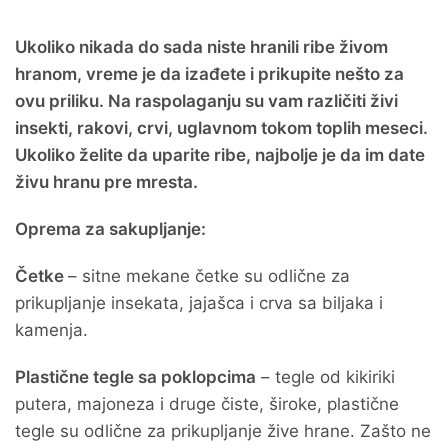
Ukoliko nikada do sada niste hranili ribe živom
hranom, vreme je da izađete i prikupite nešto za
ovu priliku. Na raspolaganju su vam različiti živi
insekti, rakovi, crvi, uglavnom tokom toplih meseci.
Ukoliko želite da uparite ribe, najbolje je da im date
živu hranu pre mresta.
Oprema za sakupljanje:
Četke
– sitne mekane četke su odlične za
prikupljanje insekata, jajašca i crva sa biljaka i
kamenja.
Plastične tegle sa poklopcima
– tegle od kikiriki
putera, majoneza i druge čiste, široke, plastične
tegle su odlične za prikupljanje žive hrane. Zašto ne