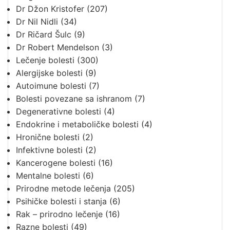
Dr Džon Kristofer
(207)
Dr Nil Nidli
(34)
Dr Ričard Šulc
(9)
Dr Robert Mendelson
(3)
Lečenje bolesti
(300)
Alergijske bolesti
(9)
Autoimune bolesti
(7)
Bolesti povezane sa ishranom
(7)
Degenerativne bolesti
(4)
Endokrine i metaboličke bolesti
(4)
Hronične bolesti
(2)
Infektivne bolesti
(2)
Kancerogene bolesti
(16)
Mentalne bolesti
(6)
Prirodne metode lečenja
(205)
Psihičke bolesti i stanja
(6)
Rak – prirodno lečenje
(16)
Razne bolesti
(49)