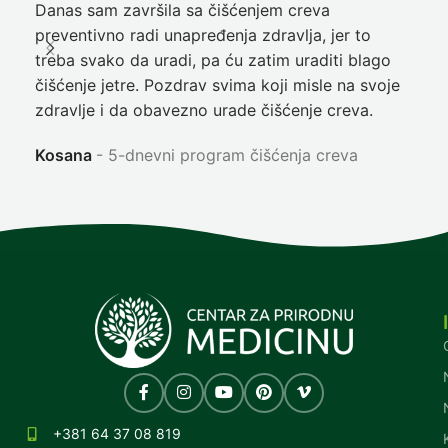
Danas sam završila sa čišćenjem creva
Pre
preventivno radi unapređenja zdravlja, jer to
poč
treba svako da uradi, pa ću zatim uraditi blago
nep
čišćenje jetre. Pozdrav svima koji misle na svoje
sja
zdravlje i da obavezno urade čišćenje creva.
Ni
Kosana
5-dnevni program čišćenja creva
+381 64 37 08 819