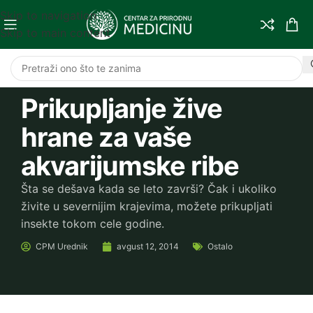
Skip to navigation
Skip to main content
Prikupljanje žive
hrane za vaše
akvarijumske ribe
Šta se dešava kada se leto završi? Čak i ukoliko
živite u severnijim krajevima, možete prikupljati
insekte tokom cele godine.
CPM
Urednik
avgust 12, 2014
Ostalo