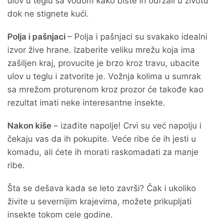
ulov u teglu sa vodom kako biste ih održali u životu
dok ne stignete kući.
Polja i pašnjaci
– Polja i pašnjaci su svakako idealni
izvor žive hrane. Izaberite veliku mrežu koja ima
zašiljen kraj, provucite je brzo kroz travu, ubacite
ulov u teglu i zatvorite je. Vožnja kolima u sumrak
sa mrežom proturenom kroz prozor će takođe kao
rezultat imati neke interesantne insekte.
Nakon kiše
– izađite napolje! Crvi su već napolju i
čekaju vas da ih pokupite. Veće ribe će ih jesti u
komadu, ali ćete ih morati raskomadati za manje
ribe.
Šta se dešava kada se leto završi? Čak i ukoliko
živite u severnijim krajevima, možete prikupljati
insekte tokom cele godine.