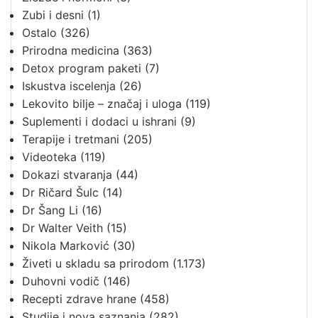
Zubi i desni
(1)
Ostalo
(326)
Prirodna medicina
(363)
Detox program paketi
(7)
Iskustva iscelenja
(26)
Lekovito bilje – značaj i uloga
(119)
Suplementi i dodaci u ishrani
(9)
Terapije i tretmani
(205)
Videoteka
(119)
Dokazi stvaranja
(44)
Dr Ričard Šulc
(14)
Dr Šang Li
(16)
Dr Walter Veith
(15)
Nikola Marković
(30)
Živeti u skladu sa prirodom
(1.173)
Duhovni vodič
(146)
Recepti zdrave hrane
(458)
Studije i nova saznanja
(282)