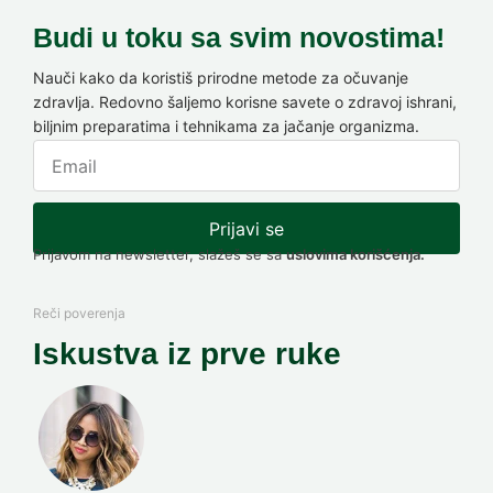
Budi u toku sa svim novostima!
Nauči kako da koristiš prirodne metode za očuvanje
zdravlja. Redovno šaljemo korisne savete o zdravoj ishrani,
biljnim preparatima i tehnikama za jačanje organizma.
Prijavi se
Prijavom na newsletter, slažeš se sa
uslovima korišćenja.
Reči poverenja
Iskustva iz prve ruke