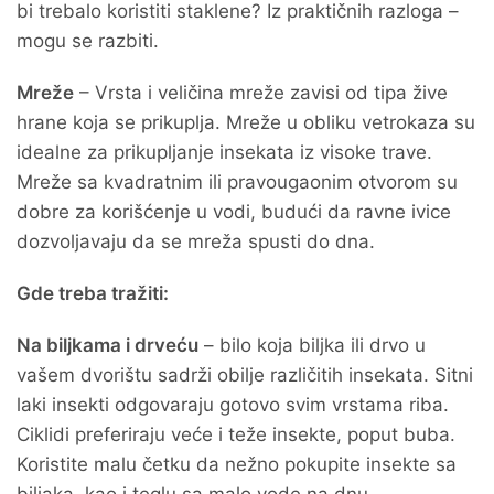
bi trebalo koristiti staklene? Iz praktičnih razloga –
mogu se razbiti.
Mreže
– Vrsta i veličina mreže zavisi od tipa žive
hrane koja se prikuplja. Mreže u obliku vetrokaza su
idealne za prikupljanje insekata iz visoke trave.
Mreže sa kvadratnim ili pravougaonim otvorom su
dobre za korišćenje u vodi, budući da ravne ivice
dozvoljavaju da se mreža spusti do dna.
Gde treba tražiti:
Na biljkama i drveću
– bilo koja biljka ili drvo u
vašem dvorištu sadrži obilje različitih insekata. Sitni
laki insekti odgovaraju gotovo svim vrstama riba.
Ciklidi preferiraju veće i teže insekte, poput buba.
Koristite malu četku da nežno pokupite insekte sa