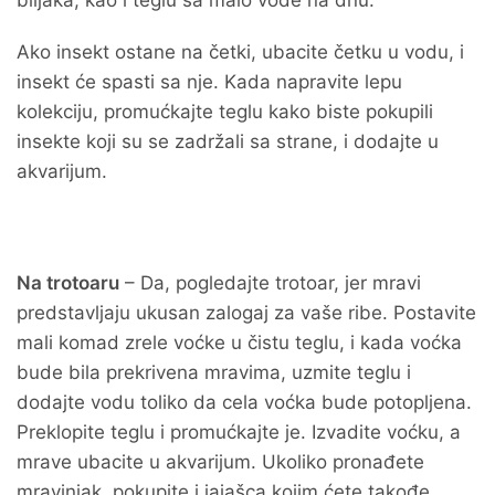
biljaka, kao i teglu sa malo vode na dnu.
Ako insekt ostane na četki, ubacite četku u vodu, i
insekt će spasti sa nje. Kada napravite lepu
kolekciju, promućkajte teglu kako biste pokupili
insekte koji su se zadržali sa strane, i dodajte u
akvarijum.
Na trotoaru
– Da, pogledajte trotoar, jer mravi
predstavljaju ukusan zalogaj za vaše ribe. Postavite
mali komad zrele voćke u čistu teglu, i kada voćka
bude bila prekrivena mravima, uzmite teglu i
dodajte vodu toliko da cela voćka bude potopljena.
Preklopite teglu i promućkajte je. Izvadite voćku, a
mrave ubacite u akvarijum. Ukoliko pronađete
mravinjak, pokupite i jajašca kojim ćete takođe