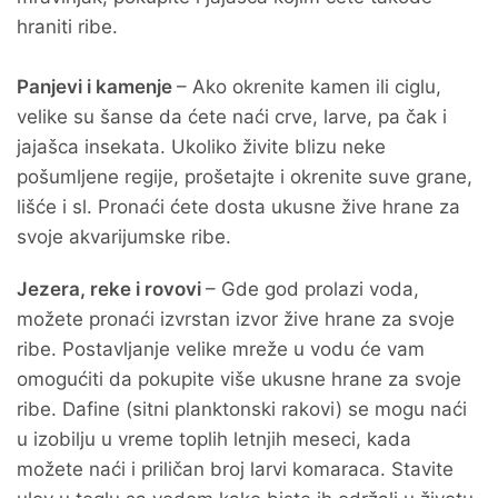
hraniti ribe.
Panjevi i kamenje
– Ako okrenite kamen ili ciglu,
velike su šanse da ćete naći crve, larve, pa čak i
jajašca insekata. Ukoliko živite blizu neke
pošumljene regije, prošetajte i okrenite suve grane,
lišće i sl. Pronaći ćete dosta ukusne žive hrane za
svoje akvarijumske ribe.
Jezera, reke i rovovi
– Gde god prolazi voda,
možete pronaći izvrstan izvor žive hrane za svoje
ribe. Postavljanje velike mreže u vodu će vam
omogućiti da pokupite više ukusne hrane za svoje
ribe. Dafine (sitni planktonski rakovi) se mogu naći
u izobilju u vreme toplih letnjih meseci, kada
možete naći i priličan broj larvi komaraca. Stavite