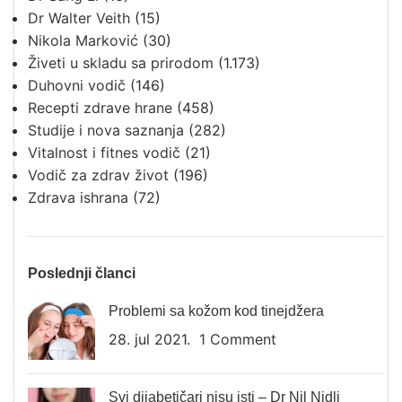
Dr Walter Veith
(15)
Nikola Marković
(30)
Živeti u skladu sa prirodom
(1.173)
Duhovni vodič
(146)
Recepti zdrave hrane
(458)
Studije i nova saznanja
(282)
Vitalnost i fitnes vodič
(21)
Vodič za zdrav život
(196)
Zdrava ishrana
(72)
Poslednji članci
Problemi sa kožom kod tinejdžera
28. jul 2021.
1 Comment
Svi dijabetičari nisu isti – Dr Nil Nidli