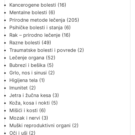
Kancerogene bolesti
(16)
Mentalne bolesti
(6)
Prirodne metode lečenja
(205)
Psihičke bolesti i stanja
(6)
Rak – prirodno lečenje
(16)
Razne bolesti
(49)
Traumatske bolesti i povrede
(2)
Lečenje organa
(52)
Bubrezi i bešika
(5)
Grlo, nos i sinusi
(2)
Higijena tela
(1)
Imunitet
(2)
Jetra i žučna kesa
(3)
Koža, kosa i nokti
(5)
Mišići i kosti
(6)
Mozak i nervi
(3)
Muški reproduktivni organi
(2)
Oči i uši
(2)