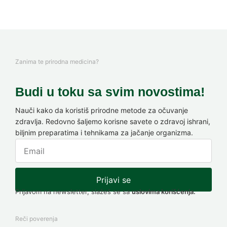
Zanima te prirodna medicina?
Budi u toku sa svim novostima!
Nauči kako da koristiš prirodne metode za očuvanje
zdravlja. Redovno šaljemo korisne savete o zdravoj ishrani,
biljnim preparatima i tehnikama za jačanje organizma.
Prijavi se
Prijavom na newsletter, slažeš se sa
uslovima korišćenja.
Reči poverenja