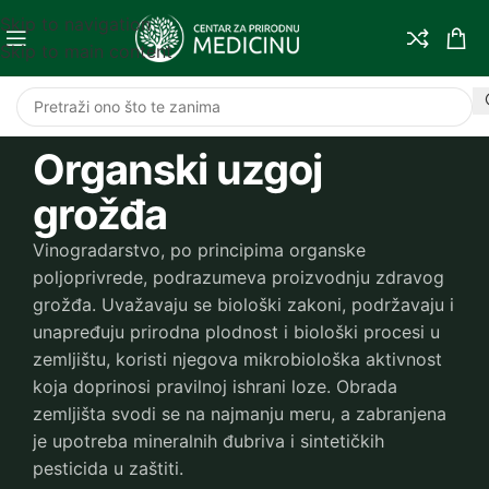
Skip to navigation
Skip to main content
Organski uzgoj
grožđa
Vinogradarstvo, po principima organske
poljoprivrede, podrazumeva proizvodnju zdravog
grožđa. Uvažavaju se biološki zakoni, podržavaju i
unapređuju prirodna plodnost i biološki procesi u
zemljištu, koristi njegova mikrobiološka aktivnost
koja doprinosi pravilnoj ishrani loze. Obrada
zemljišta svodi se na najmanju meru, a zabranjena
je upotreba mineralnih đubriva i sintetičkih
pesticida u zaštiti.