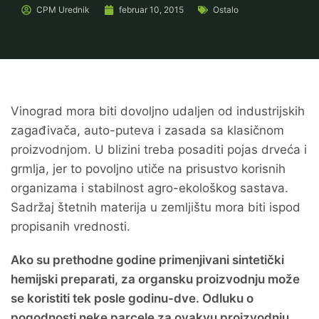
CPM
Urednik
februar 10, 2015
Ostalo
Vinograd mora biti dovoljno udaljen od industrijskih
zagađivača, auto-puteva i zasada sa klasičnom
proizvodnjom. U blizini treba posaditi pojas drveća i
grmlja, jer to povoljno utiče na prisustvo korisnih
organizama i stabilnost agro-ekološkog sastava.
Sadržaj štetnih materija u zemljištu mora biti ispod
propisanih vrednosti.
Ako su prethodne godine primenjivani sintetički
hemijski preparati, za organsku proizvodnju može
se koristiti tek posle godinu-dve. Odluku o
pogodnosti neke parcele za ovakvu proizvodnju