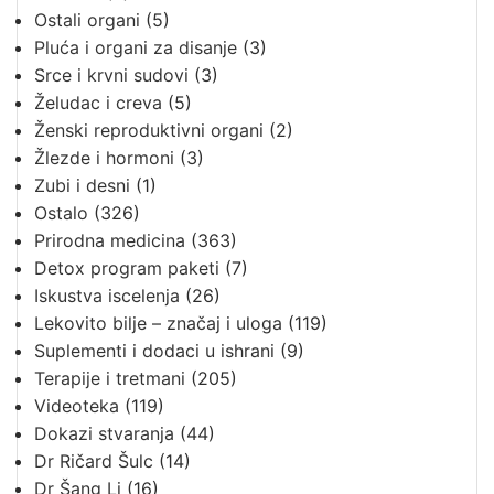
Ostali organi
(5)
Pluća i organi za disanje
(3)
Srce i krvni sudovi
(3)
Želudac i creva
(5)
Ženski reproduktivni organi
(2)
Žlezde i hormoni
(3)
Zubi i desni
(1)
Ostalo
(326)
Prirodna medicina
(363)
Detox program paketi
(7)
Iskustva iscelenja
(26)
Lekovito bilje – značaj i uloga
(119)
Suplementi i dodaci u ishrani
(9)
Terapije i tretmani
(205)
Videoteka
(119)
Dokazi stvaranja
(44)
Dr Ričard Šulc
(14)
Dr Šang Li
(16)