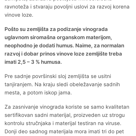
ravnoteža i stvaraju povoljni uslovi za razvoj korena
vinove loze.
Pošto su zemljišta za podizanje vinograda
uglavnom siromašna organskom materijom,
neophodno je dodati humus. Naime, za normalan
razvoj i dobar prinos vinove loze zemljište treba
imati 2,5 – 3 % humusa.
Pre sadnje površinski sloj zemljišta se usitni
tanjiranjem. Na kraju sledi obeležavanje sadnih
mesta, a potom iskop jama.
Za zasnivanje vinograda koriste se samo kvalitetan
sertifikovan sadni materijal, proizveden uz strogu
kontrolu stručnjaka i materijal testiran na viruse.
Donji deo sadnog materijala mora imati tri do pet