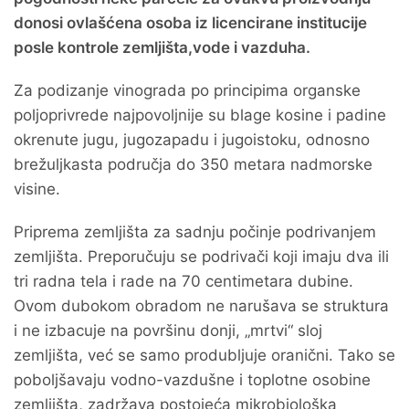
donosi ovlašćena osoba iz licencirane institucije
posle kontrole zemljišta,vode i vazduha.
Za podizanje vinograda po principima organske
poljoprivrede najpovoljnije su blage kosine i padine
okrenute jugu, jugozapadu i jugoistoku, odnosno
brežuljkasta područja do 350 metara nadmorske
visine.
Priprema zemljišta za sadnju počinje podrivanjem
zemljišta. Preporučuju se podrivači koji imaju dva ili
tri radna tela i rade na 70 centimetara dubine.
Ovom dubokom obradom ne narušava se struktura
i ne izbacuje na površinu donji, „mrtvi“ sloj
zemljišta, već se samo produbljuje oranični. Tako se
poboljšavaju vodno-vazdušne i toplotne osobine
zemljišta, zadržava postojeća mikrobiološka