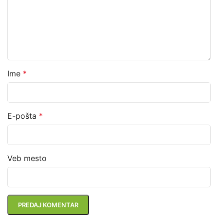
Ime
*
E-pošta
*
Veb mesto