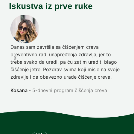
Iskustva iz prve ruke
Danas sam završila sa čišćenjem creva
Pre
preventivno radi unapređenja zdravlja, jer to
poč
treba svako da uradi, pa ću zatim uraditi blago
nep
čišćenje jetre. Pozdrav svima koji misle na svoje
sja
zdravlje i da obavezno urade čišćenje creva.
Ni
Kosana
5-dnevni program čišćenja creva