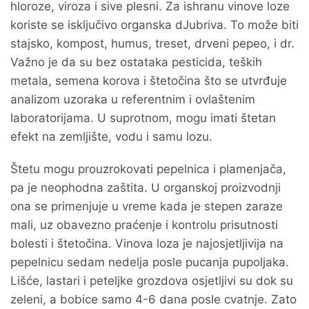
hloroze, viroza i sive plesni. Za ishranu vinove loze
koriste se isključivo organska dJubriva. To može biti
stajsko, kompost, humus, treset, drveni pepeo, i dr.
Važno je da su bez ostataka pesticida, teških
metala, semena korova i štetočina što se utvrđuje
analizom uzoraka u referentnim i ovlaštenim
laboratorijama. U suprotnom, mogu imati štetan
efekt na zemljište, vodu i samu lozu.
Štetu mogu prouzrokovati pepelnica i plamenjača,
pa je neophodna zaštita. U organskoj proizvodnji
ona se primenjuje u vreme kada je stepen zaraze
mali, uz obavezno praćenje i kontrolu prisutnosti
bolesti i štetočina. Vinova loza je najosjetljivija na
pepelnicu sedam nedelja posle pucanja pupoljaka.
Lišće, lastari i peteljke grozdova osjetljivi su dok su
zeleni, a bobice samo 4-6 dana posle cvatnje. Zato