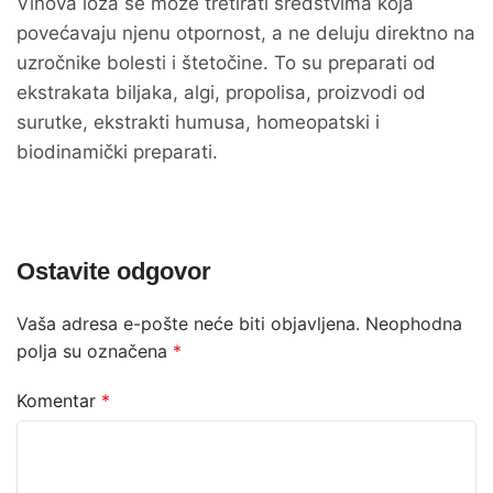
Vinova loza se može tretirati sredstvima koja
povećavaju njenu otpornost, a ne deluju direktno na
uzročnike bolesti i štetočine. To su preparati od
ekstrakata biljaka, algi, propolisa, proizvodi od
surutke, ekstrakti humusa, homeopatski i
biodinamički preparati.
Ostavite odgovor
Vaša adresa e-pošte neće biti objavljena.
Neophodna
polja su označena
*
Komentar
*