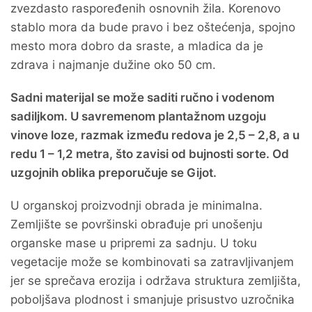
zvezdasto raspoređenih osnovnih žila. Korenovo
stablo mora da bude pravo i bez oštećenja, spojno
mesto mora dobro da sraste, a mladica da je
zdrava i najmanje dužine oko 50 cm.
Sadni materijal se može saditi ručno i vodenom
sadiljkom. U savremenom plantažnom uzgoju
vinove loze, razmak između redova je 2,5 – 2,8, a u
redu 1 – 1,2 metra, što zavisi od bujnosti sorte. Od
uzgojnih oblika preporučuje se Gijot.
U organskoj proizvodnji obrada je minimalna.
Zemljište se površinski obrađuje pri unošenju
organske mase u pripremi za sadnju. U toku
vegetacije može se kombinovati sa zatravljivanjem
jer se sprečava erozija i održava struktura zemljišta,
poboljšava plodnost i smanjuje prisustvo uzročnika