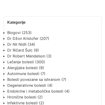
Kategorije
Blogovi
(253)
Dr Džon Kristofer
(207)
Dr Nil Nidli
(34)
Dr Ričard Šulc
(9)
Dr Robert Mendelson
(3)
Lečenje bolesti
(300)
Alergijske bolesti
(9)
Autoimune bolesti
(7)
Bolesti povezane sa ishranom
(7)
Degenerativne bolesti
(4)
Endokrine i metaboličke bolesti
(4)
Hronične bolesti
(2)
Infektivne bolesti
(2)