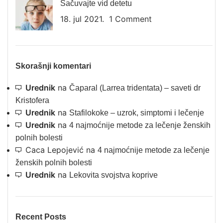
Sačuvajte vid detetu
18. jul 2021.
1 Comment
Skorašnji komentari
Urednik
na
Čaparal (Larrea tridentata) – saveti dr
Kristofera
Urednik
na
Stafilokoke – uzrok, simptomi i lečenje
Urednik
na
4 najmoćnije metode za lečenje ženskih
polnih bolesti
Caca Lepojević
na
4 najmoćnije metode za lečenje
ženskih polnih bolesti
Urednik
na
Lekovita svojstva koprive
Recent Posts