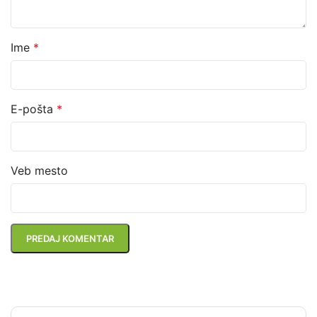
Ime
*
E-pošta
*
Veb mesto