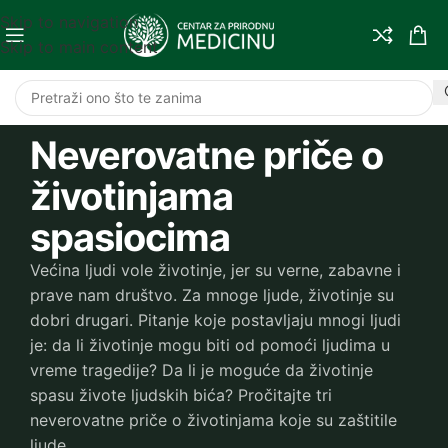
Skip to navigation
Skip to main content
Neverovatne priče o
životinjama
spasiocima
Većina ljudi vole životinje, jer su verne, zabavne i
prave nam društvo. Za mnoge ljude, životinje su
dobri drugari. Pitanje koje postavljaju mnogi ljudi
je: da li životinje mogu biti od pomoći ljudima u
vreme tragedije? Da li je moguće da životinje
spasu živote ljudskih bića? Pročitajte tri
neverovatne priče o životinjama koje su zaštitile
ljude.