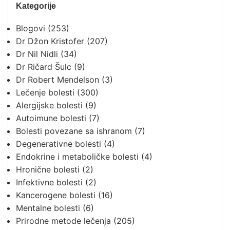
Kategorije
Blogovi
(253)
Dr Džon Kristofer
(207)
Dr Nil Nidli
(34)
Dr Ričard Šulc
(9)
Dr Robert Mendelson
(3)
Lečenje bolesti
(300)
Alergijske bolesti
(9)
Autoimune bolesti
(7)
Bolesti povezane sa ishranom
(7)
Degenerativne bolesti
(4)
Endokrine i metaboličke bolesti
(4)
Hronične bolesti
(2)
Infektivne bolesti
(2)
Kancerogene bolesti
(16)
Mentalne bolesti
(6)
Prirodne metode lečenja
(205)