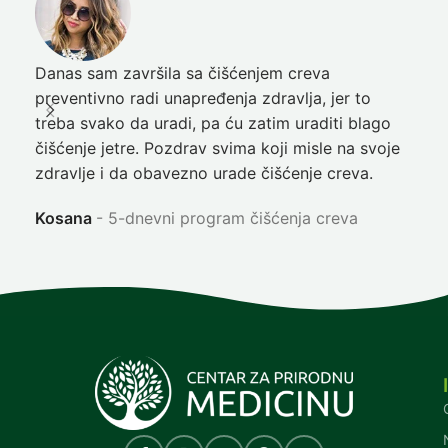
Danas sam završila sa čišćenjem creva
Pre
preventivno radi unapređenja zdravlja, jer to
poč
treba svako da uradi, pa ću zatim uraditi blago
nep
čišćenje jetre. Pozdrav svima koji misle na svoje
sja
zdravlje i da obavezno urade čišćenje creva.
Ni
Kosana
5-dnevni program čišćenja creva