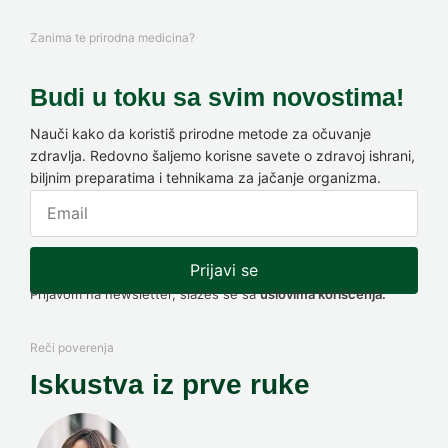
Zanima te prirodna medicina?
Budi u toku sa svim novostima!
Nauči kako da koristiš prirodne metode za očuvanje
zdravlja. Redovno šaljemo korisne savete o zdravoj ishrani,
biljnim preparatima i tehnikama za jačanje organizma.
Prijavi se
Prijavom na newsletter, slažeš se sa
uslovima korišćenja.
Reči poverenja
Iskustva iz prve ruke