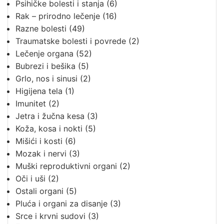
Psihičke bolesti i stanja
(6)
Rak – prirodno lečenje
(16)
Razne bolesti
(49)
Traumatske bolesti i povrede
(2)
Lečenje organa
(52)
Bubrezi i bešika
(5)
Grlo, nos i sinusi
(2)
Higijena tela
(1)
Imunitet
(2)
Jetra i žučna kesa
(3)
Koža, kosa i nokti
(5)
Mišići i kosti
(6)
Mozak i nervi
(3)
Muški reproduktivni organi
(2)
Oči i uši
(2)
Ostali organi
(5)
Pluća i organi za disanje
(3)
Srce i krvni sudovi
(3)