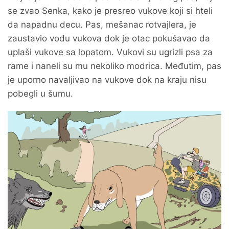
se zvao Senka, kako je presreo vukove koji si hteli
da napadnu decu. Pas, mešanac rotvajlera, je
zaustavio vođu vukova dok je otac pokušavao da
uplaši vukove sa lopatom. Vukovi su ugrizli psa za
rame i naneli su mu nekoliko modrica. Međutim, pas
je uporno navaljivao na vukove dok na kraju nisu
pobegli u šumu.