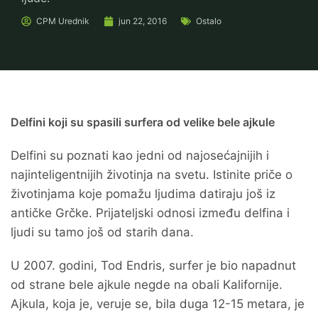
CPM
Urednik
jun 22, 2016
Ostalo
Delfini koji su spasili surfera od velike bele ajkule
Delfini su poznati kao jedni od najosećajnijih i
najinteligentnijih životinja na svetu. Istinite priče o
životinjama koje pomažu ljudima datiraju još iz
antičke Grčke. Prijateljski odnosi između delfina i
ljudi su tamo još od starih dana.
U 2007. godini, Tod Endris, surfer je bio napadnut
od strane bele ajkule negde na obali Kalifornije.
Ajkula, koja je, veruje se, bila duga 12-15 metara, je