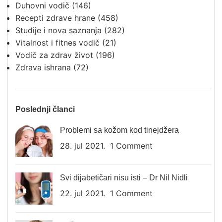
Duhovni vodič
(146)
Recepti zdrave hrane
(458)
Studije i nova saznanja
(282)
Vitalnost i fitnes vodič
(21)
Vodič za zdrav život
(196)
Zdrava ishrana
(72)
Poslednji članci
Problemi sa kožom kod tinejdžera
28. jul 2021.
1 Comment
Svi dijabetičari nisu isti – Dr Nil Nidli
22. jul 2021.
1 Comment