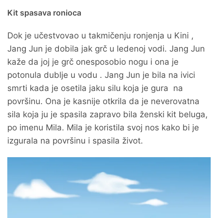
Kit spasava ronioca
Dok je učestvovao u takmičenju ronjenja u Kini ,
Jang Jun je dobila jak grč u ledenoj vodi. Jang Jun
kaže da joj je grč onesposobio nogu i ona je
potonula dublje u vodu . Jang Jun je bila na ivici
smrti kada je osetila jaku silu koja je gura na
površinu. Ona je kasnije otkrila da je neverovatna
sila koja ju je spasila zapravo bila ženski kit beluga,
po imenu Mila. Mila je koristila svoj nos kako bi je
izgurala na površinu i spasila život.