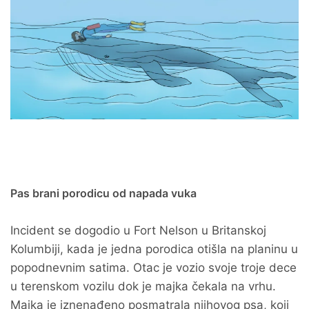
Pas brani porodicu od napada vuka
Incident se dogodio u Fort Nelson u Britanskoj
Kolumbiji, kada je jedna porodica otišla na planinu u
popodnevnim satima. Otac je vozio svoje troje dece
u terenskom vozilu dok je majka čekala na vrhu.
Majka je iznenađeno posmatrala njihovog psa, koji