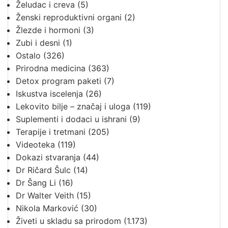
Želudac i creva
(5)
Ženski reproduktivni organi
(2)
Žlezde i hormoni
(3)
Zubi i desni
(1)
Ostalo
(326)
Prirodna medicina
(363)
Detox program paketi
(7)
Iskustva iscelenja
(26)
Lekovito bilje – značaj i uloga
(119)
Suplementi i dodaci u ishrani
(9)
Terapije i tretmani
(205)
Videoteka
(119)
Dokazi stvaranja
(44)
Dr Ričard Šulc
(14)
Dr Šang Li
(16)
Dr Walter Veith
(15)
Nikola Marković
(30)
Živeti u skladu sa prirodom
(1.173)