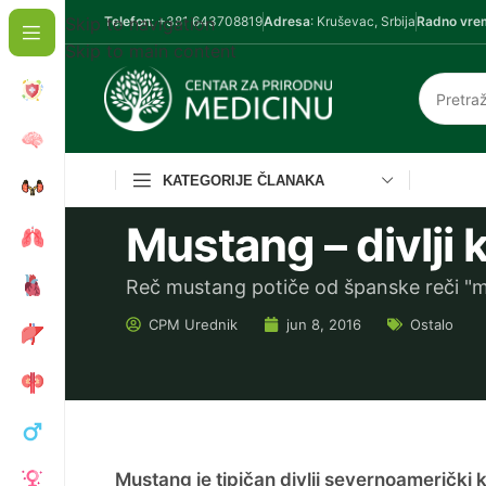
Skip to navigation
Telefon
: +381 643708819
Adresa
: Kruševac, Srbija
Radno vre
Skip to main content
KATEGORIJE ČLANAKA
Mustang – divlji 
Reč mustang potiče od španske reči "mes
CPM
Urednik
jun 8, 2016
Ostalo
Mustang je tipičan divlji severnoamerički k