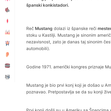
španski konkistadori.
Reč
Mustang
dolazi iz španske reči
meste
stoku u Kastilji. Mustang je sinonim američ
nezavisnost, zato je danas taj sinonim čes
automobili).
Godine 1971. američki kongres priznaje Mu
Mustang je bio prvi konj koji je došao u A
poznavao. Pretpostavlja se da su konji živeli
Prvi konji došli su u Ameriku sa Špancima