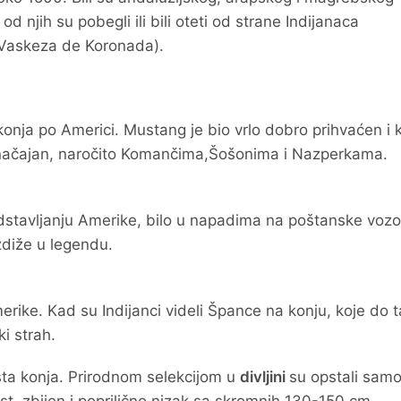
d njih su pobegli ili bili oteti od strane Indijanaca
 Vaskeza de Koronada).
 konja po Americi. Mustang je bio vrlo dobro prihvaćen i 
značajan, naročito Komančima,Šošonima i Nazperkama.
stavljanju Amerike, bilo u napadima na poštanske vozov
zdiže u legendu.
merike. Kad su Indijanci videli Špance na konju, koje do 
ki strah.
rsta konja. Prirodnom selekcijom u
divljini
su opstali sam