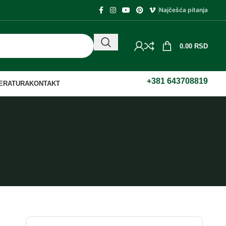
Najčešća pitanja
0.00
RSD
+381 643708819
TERATURA
KONTAKT