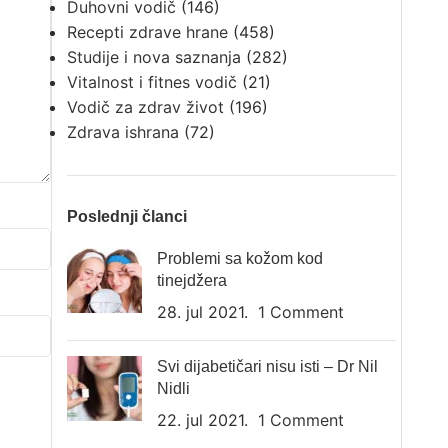
Duhovni vodič
(146)
Recepti zdrave hrane
(458)
Studije i nova saznanja
(282)
Vitalnost i fitnes vodič
(21)
Vodič za zdrav život
(196)
Zdrava ishrana
(72)
Poslednji članci
Problemi sa kožom kod
tinejdžera
28. jul 2021.
1 Comment
Svi dijabetičari nisu isti – Dr Nil
Nidli
22. jul 2021.
1 Comment