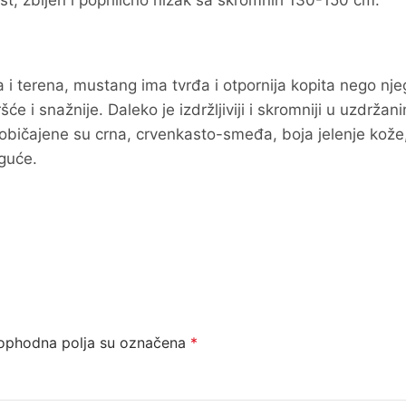
rst, zbijen i poprilično nizak sa skromnih 130-150 cm.
la i terena, mustang ima tvrđa i otpornija kopita nego nje
će i snažnije. Daleko je izdržljiviji i skromniji u uzdržan
običajene su crna, crvenkasto-smeđa, boja jelenje kože,
oguće.
ophodna polja su označena
*