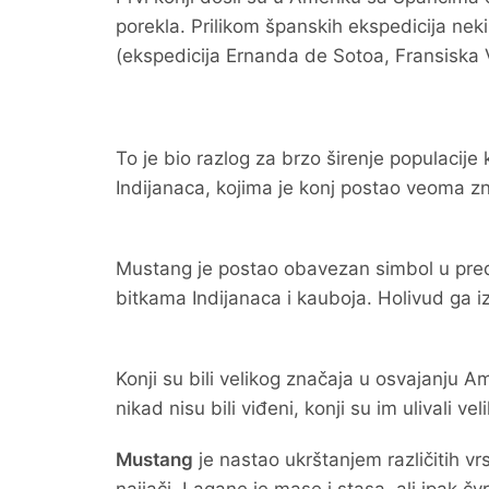
porekla. Prilikom španskih ekspedicija neki o
(ekspedicija Ernanda de Sotoa, Fransiska
To je bio razlog za brzo širenje populacije
Indijanaca, kojima je konj postao veoma 
Mustang je postao obavezan simbol u pred
bitkama Indijanaca i kauboja. Holivud ga i
Konji su bili velikog značaja u osvajanju A
nikad nisu bili viđeni, konji su im ulivali veli
Mustang
je nastao ukrštanjem različitih v