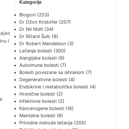
Kategorije
Blogovi
(253)
Dr Džon Kristofer
(207)
Dr Nil Nidli
(34)
gajao
Dr Ričard Šulc
(9)
inu i
Dr Robert Mendelson
(3)
Lečenje bolesti
(300)
Alergijske bolesti
(9)
Autoimune bolesti
(7)
Bolesti povezane sa ishranom
(7)
Degenerativne bolesti
(4)
Endokrine i metaboličke bolesti
(4)
Hronične bolesti
(2)
e
Infektivne bolesti
(2)
Kancerogene bolesti
(16)
Mentalne bolesti
(6)
Prirodne metode lečenja
(205)