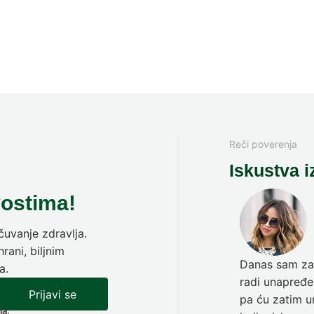
Reči poverenja
Iskustva i
vostima!
uvanje zdravlja.
rani, biljnim
Danas sam zav
a.
radi unapređen
Prijavi se
pa ću zatim ur
ja.