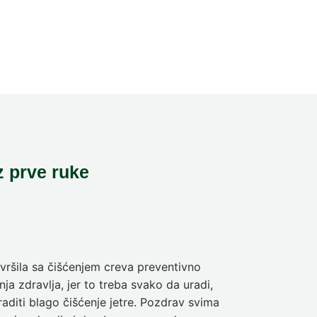
z prve ruke
ršila sa čišćenjem creva preventivno
Pre deset dan
ja zdravlja, jer to treba svako da uradi,
sam da se pra
aditi blago čišćenje jetre. Pozdrav svima
olakšanje veli