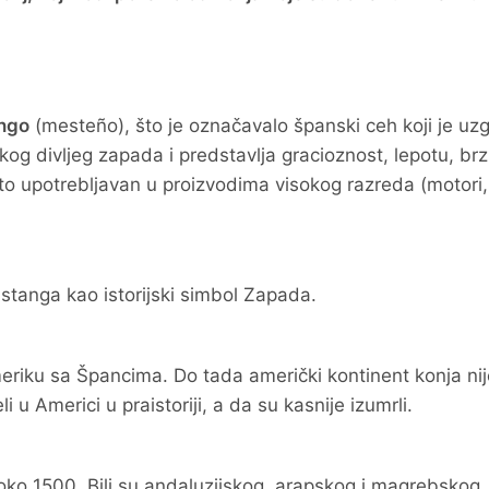
ngo
(mesteño), što je označavalo španski ceh koji je uz
kog divljeg zapada i predstavlja gracioznost, lepotu, brz
to upotrebljavan u proizvodima visokog razreda (motori,
stanga kao istorijski simbol Zapada.
meriku sa Špancima. Do tada američki kontinent konja nij
 u Americi u praistoriji, a da su kasnije izumrli.
 oko 1500. Bili su andaluzijskog, arapskog i magrebskog