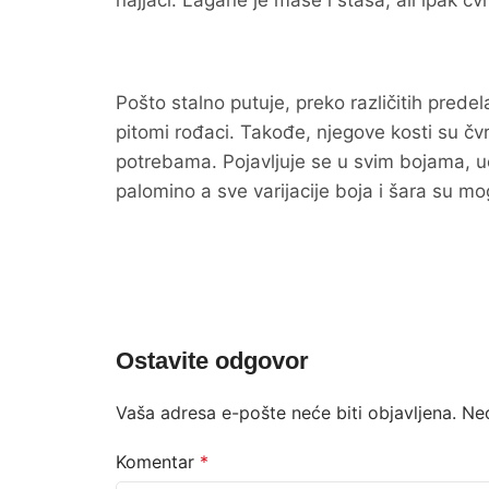
najjači. Lagane je mase i stasa, ali ipak čv
Pošto stalno putuje, preko različitih prede
pitomi rođaci. Takođe, njegove kosti su čvrš
potrebama. Pojavljuje se u svim bojama, u
palomino a sve varijacije boja i šara su m
Ostavite odgovor
Vaša adresa e-pošte neće biti objavljena.
Ne
Komentar
*