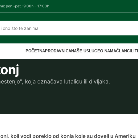
me
: pon.-pet.: 9:00h - 17:00h
POČETNA
PRODAVNICA
NAŠE USLUGE
O NAMA
ČLANCI
LI
konj
tenjo", koja označava lutalicu ili divljaka,
onj, koji vodi poreklo od konja koje su doveli u Ameriku