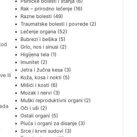
Psihičke bolesti i stanja
(6)
Rak – prirodno lečenje
(16)
Razne bolesti
(49)
Traumatske bolesti i povrede
(2)
Lečenje organa
(52)
Bubrezi i bešika
(5)
kod
Grlo, nos i sinusi
(2)
Higijena tela
(1)
Imunitet
(2)
Jetra i žučna kesa
(3)
e ili
Koža, kosa i nokti
(5)
Mišići i kosti
(6)
Mozak i nervi
(3)
Muški reproduktivni organi
(2)
tada
Oči i uši
(2)
Ostali organi
(5)
Pluća i organi za disanje
(3)
o
Srce i krvni sudovi
(3)