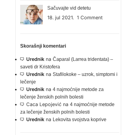
Sačuvajte vid detetu
18. jul 2021.
1 Comment
Skorašnji komentari
Urednik
na
Čaparal (Larrea tridentata) –
saveti dr Kristofera
Urednik
na
Stafilokoke – uzrok, simptomi i
lečenje
Urednik
na
4 najmoćnije metode za
lečenje ženskih polnih bolesti
Caca Lepojević
na
4 najmoćnije metode
za lečenje ženskih polnih bolesti
Urednik
na
Lekovita svojstva koprive