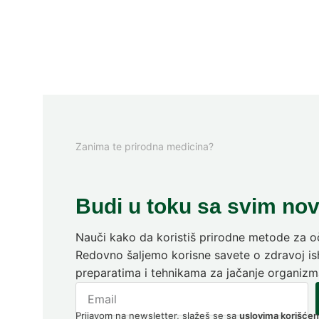
Zanima te prirodna medicina?
Budi u toku sa svim no
Nauči kako da koristiš prirodne metode za oč
Redovno šaljemo korisne savete o zdravoj ish
preparatima i tehnikama za jačanje organizm
Prijavom na newsletter, slažeš se sa
uslovima korišćen