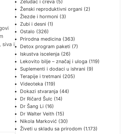
Želudac i creva
(5)
Ženski reproduktivni organi
(2)
Žlezde i hormoni
(3)
Zubi i desni
(1)
govi
Ostalo
(326)
im
Prirodna medicina
(363)
 siva i
Detox program paketi
(7)
Iskustva iscelenja
(26)
Lekovito bilje – značaj i uloga
(119)
Suplementi i dodaci u ishrani
(9)
Terapije i tretmani
(205)
Videoteka
(119)
Dokazi stvaranja
(44)
Dr Ričard Šulc
(14)
Dr Šang Li
(16)
Dr Walter Veith
(15)
Nikola Marković
(30)
Živeti u skladu sa prirodom
(1.173)