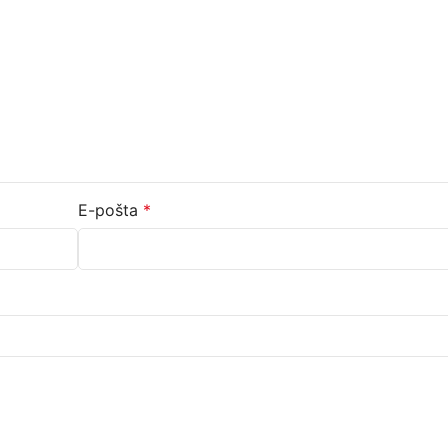
E-pošta
*