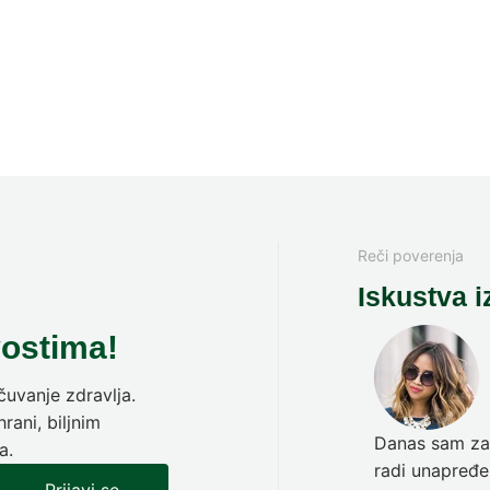
Reči poverenja
Iskustva i
vostima!
uvanje zdravlja.
rani, biljnim
Danas sam zav
a.
radi unapređen
Prijavi se