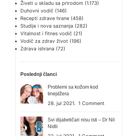
Živeti u skladu sa prirodom
(1.173)
Duhovni vodič
(146)
Recepti zdrave hrane
(458)
Studije i nova saznanja
(282)
Vitalnost i fitnes vodič
(21)
Vodič za zdrav život
(196)
Zdrava ishrana
(72)
Poslednji članci
Problemi sa kožom kod
tinejdžera
28. jul 2021.
1 Comment
Svi dijabetičari nisu isti – Dr Nil
Nidli