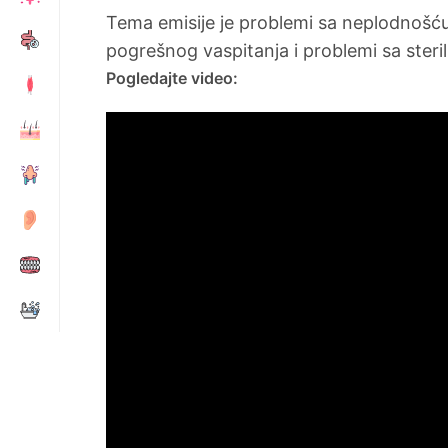
Tema emisije je problemi sa neplodnošć
pogrešnog vaspitanja i problemi sa steri
Pogledajte video: