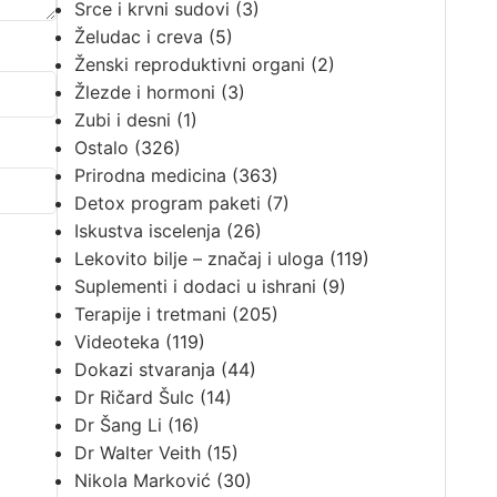
Srce i krvni sudovi
(3)
Želudac i creva
(5)
Ženski reproduktivni organi
(2)
Žlezde i hormoni
(3)
Zubi i desni
(1)
Ostalo
(326)
Prirodna medicina
(363)
Detox program paketi
(7)
Iskustva iscelenja
(26)
Lekovito bilje – značaj i uloga
(119)
Suplementi i dodaci u ishrani
(9)
Terapije i tretmani
(205)
Videoteka
(119)
Dokazi stvaranja
(44)
Dr Ričard Šulc
(14)
Dr Šang Li
(16)
Dr Walter Veith
(15)
Nikola Marković
(30)