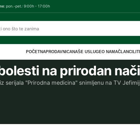
me
: pon.-pet.: 9:00h - 17:00h
POČETNA
PRODAVNICA
NAŠE USLUGE
O NAMA
ČLANCI
LI
bolesti na prirodan nač
serijala "Prirodna medicina" snimljenu na TV Jefimij