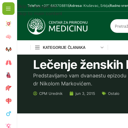
Skip to navigation
Telefon
: +381 643708819
Adresa
: Kruševac, Srbija
Radno vre
Skip to main content
KATEGORIJE ČLANAKA
Lečenje ženskih 
Predstavljamo vam dvanaestu epizodu iz 
dr Nikolom Markovićem.
CPM
Urednik
jun 3, 2015
Ostalo