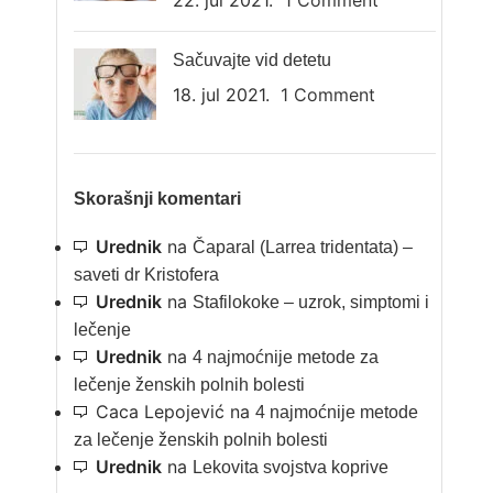
22. jul 2021.
1 Comment
Sačuvajte vid detetu
18. jul 2021.
1 Comment
Skorašnji komentari
Urednik
na
Čaparal (Larrea tridentata) –
saveti dr Kristofera
Urednik
na
Stafilokoke – uzrok, simptomi i
lečenje
Urednik
na
4 najmoćnije metode za
lečenje ženskih polnih bolesti
Caca Lepojević
na
4 najmoćnije metode
za lečenje ženskih polnih bolesti
Urednik
na
Lekovita svojstva koprive