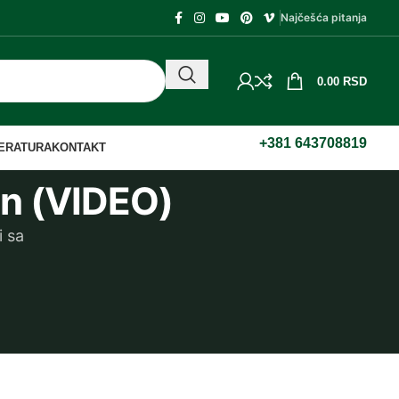
Najčešća pitanja
0.00
RSD
+381 643708819
TERATURA
KONTAKT
in (VIDEO)
i sa