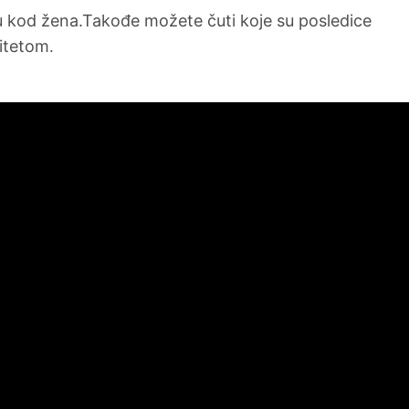
u kod žena.Takođe možete čuti koje su posledice
litetom
.