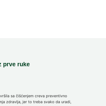
z prve ruke
ršila sa čišćenjem creva preventivno
Pre deset dan
ja zdravlja, jer to treba svako da uradi,
sam da se pra