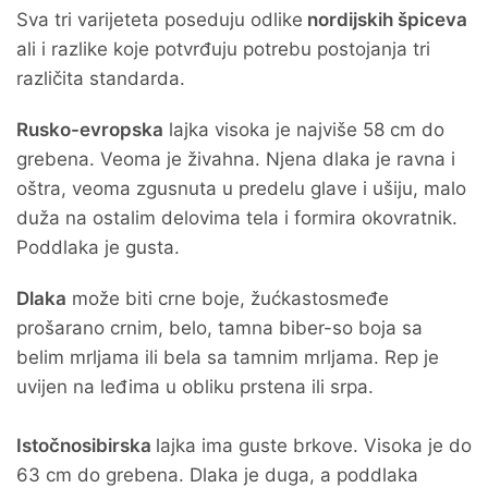
Sva tri varijeteta poseduju odlike
nordijskih špiceva
ali i razlike koje potvrđuju potrebu postojanja tri
različita standarda.
Rusko-evropska
lajka visoka je najviše 58 cm do
grebena. Veoma je živahna. Njena dlaka je ravna i
oštra, veoma zgusnuta u predelu glave i ušiju, malo
duža na ostalim delovima tela i formira okovratnik.
Poddlaka je gusta.
Dlaka
može biti crne boje, žućkastosmeđe
prošarano crnim, belo, tamna biber-so boja sa
belim mrljama ili bela sa tamnim mrljama. Rep je
uvijen na leđima u obliku prstena ili srpa.
Istočnosibirska
lajka ima guste brkove. Visoka je do
63 cm do grebena. Dlaka je duga, a poddlaka