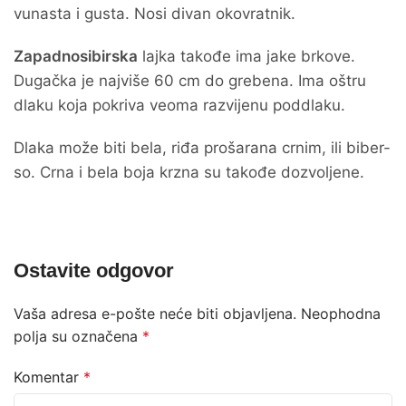
vunasta i gusta. Nosi divan okovratnik.
Zapadnosibirska
lajka takođe ima jake brkove.
Dugačka je najviše 60 cm do grebena. Ima oštru
dlaku koja pokriva veoma razvijenu poddlaku.
Dlaka može biti bela, riđa prošarana crnim, ili biber-
so. Crna i bela boja krzna su takođe dozvoljene.
Ostavite odgovor
Vaša adresa e-pošte neće biti objavljena.
Neophodna
polja su označena
*
Komentar
*