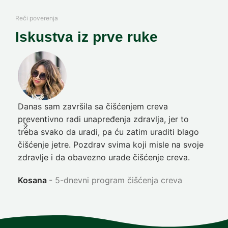
Reči poverenja
Iskustva iz prve ruke
Danas sam završila sa čišćenjem creva
Pre
preventivno radi unapređenja zdravlja, jer to
poč
treba svako da uradi, pa ću zatim uraditi blago
nep
čišćenje jetre. Pozdrav svima koji misle na svoje
sja
zdravlje i da obavezno urade čišćenje creva.
Ni
Kosana
5-dnevni program čišćenja creva