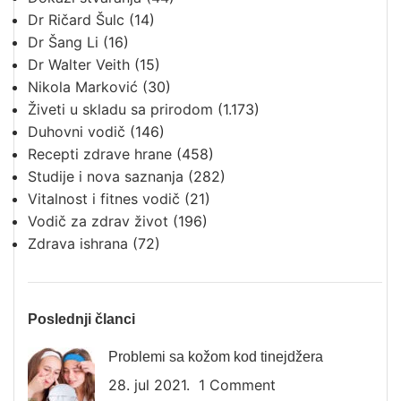
Dr Ričard Šulc
(14)
Dr Šang Li
(16)
Dr Walter Veith
(15)
Nikola Marković
(30)
Živeti u skladu sa prirodom
(1.173)
Duhovni vodič
(146)
Recepti zdrave hrane
(458)
Studije i nova saznanja
(282)
Vitalnost i fitnes vodič
(21)
Vodič za zdrav život
(196)
Zdrava ishrana
(72)
Poslednji članci
Problemi sa kožom kod tinejdžera
28. jul 2021.
1 Comment