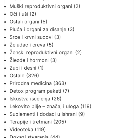
Muški reproduktivni organi
(2)
Oči i uši
(2)
Ostali organi
(5)
Pluća i organi za disanje
(3)
Srce i krvni sudovi
(3)
Želudac i creva
(5)
Ženski reproduktivni organi
(2)
Žlezde i hormoni
(3)
Zubi i desni
(1)
Ostalo
(326)
Prirodna medicina
(363)
Detox program paketi
(7)
Iskustva iscelenja
(26)
Lekovito bilje – značaj i uloga
(119)
Suplementi i dodaci u ishrani
(9)
Terapije i tretmani
(205)
Videoteka
(119)
Dokazi stvaranja
(44)