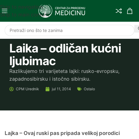
Skip to navigation
Skip to main content
Laika – odličan kućni
ljubimac
Razlikujemo tri varijeteta lajki: rusko-evropsku,
zapadnosibirsku i istočno sibirsku.
CPM
Urednik
jul 11, 2014
Ostalo
Lajka – Ovaj ruski pas pripada velikoj porodici