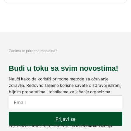
Zanima te prirodna medicina?
Budi u toku sa svim novostima!
Nauči kako da koristiš prirodne metode za očuvanje
zdravlja. Redovno šaljemo korisne savete o zdravoj ishrani,
biljnim preparatima i tehnikama za jačanje organizma.
Prijavi se
Prijavom na newsletter, slažeš se sa
uslovima korišćenja.