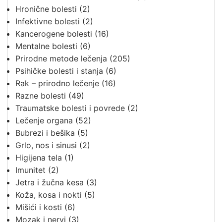
Hronične bolesti
(2)
Infektivne bolesti
(2)
Kancerogene bolesti
(16)
Mentalne bolesti
(6)
Prirodne metode lečenja
(205)
Psihičke bolesti i stanja
(6)
Rak – prirodno lečenje
(16)
Razne bolesti
(49)
Traumatske bolesti i povrede
(2)
Lečenje organa
(52)
Bubrezi i bešika
(5)
Grlo, nos i sinusi
(2)
Higijena tela
(1)
Imunitet
(2)
Jetra i žučna kesa
(3)
Koža, kosa i nokti
(5)
Mišići i kosti
(6)
Mozak i nervi
(3)