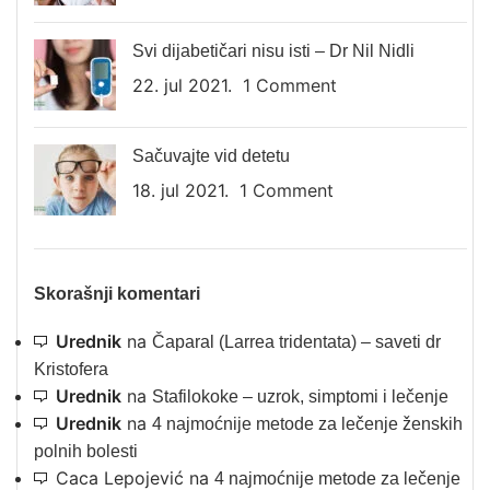
Svi dijabetičari nisu isti – Dr Nil Nidli
22. jul 2021.
1 Comment
Sačuvajte vid detetu
18. jul 2021.
1 Comment
Skorašnji komentari
Urednik
na
Čaparal (Larrea tridentata) – saveti dr
Kristofera
Urednik
na
Stafilokoke – uzrok, simptomi i lečenje
Urednik
na
4 najmoćnije metode za lečenje ženskih
polnih bolesti
Caca Lepojević
na
4 najmoćnije metode za lečenje