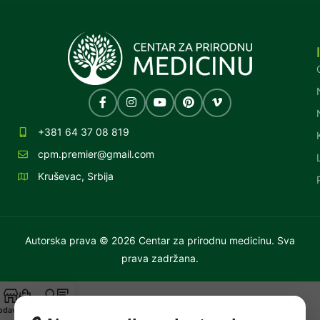
+381 64 37 08 819
cpm.premier@gmail.com
Kruševac, Srbija
Autorska prava © 2026 Centar za prirodnu medicinu. Sva
prava zadržana.
odavnica
Korpa
Moj nalog
Blog