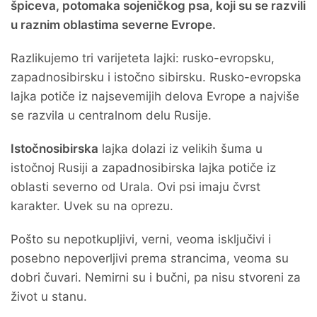
špiceva, potomaka sojeničkog psa, koji su se razvili
u raznim oblastima severne Evrope.
Razlikujemo tri varijeteta lajki: rusko-evropsku,
zapadnosibirsku i istočno sibirsku. Rusko-evropska
lajka potiče iz najsevemijih delova Evrope a najviše
se razvila u centralnom delu Rusije.
Istočnosibirska
lajka dolazi iz velikih šuma u
istočnoj Rusiji a zapadnosibirska lajka potiče iz
oblasti severno od Urala. Ovi psi imaju čvrst
karakter. Uvek su na oprezu.
Pošto su nepotkupljivi, verni, veoma isključivi i
posebno nepoverljivi prema strancima, veoma su
dobri čuvari. Nemirni su i bučni, pa nisu stvoreni za
život u stanu.