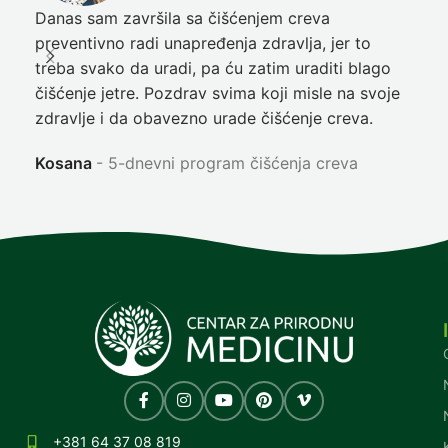
Danas sam završila sa čišćenjem creva
Pre
preventivno radi unapređenja zdravlja, jer to
poč
treba svako da uradi, pa ću zatim uraditi blago
nep
čišćenje jetre. Pozdrav svima koji misle na svoje
sja
zdravlje i da obavezno urade čišćenje creva.
Ni
Kosana
5-dnevni program čišćenja creva
+381 64 37 08 819