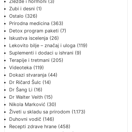
Žlezde i hormoni
(3)
Zubi i desni
(1)
Ostalo
(326)
Prirodna medicina
(363)
Detox program paketi
(7)
Iskustva iscelenja
(26)
Lekovito bilje – značaj i uloga
(119)
Suplementi i dodaci u ishrani
(9)
Terapije i tretmani
(205)
Videoteka
(119)
Dokazi stvaranja
(44)
Dr Ričard Šulc
(14)
Dr Šang Li
(16)
Dr Walter Veith
(15)
Nikola Marković
(30)
Živeti u skladu sa prirodom
(1.173)
Duhovni vodič
(146)
Recepti zdrave hrane
(458)