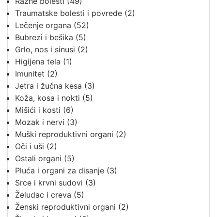
Razne bolesti
(49)
Traumatske bolesti i povrede
(2)
Lečenje organa
(52)
Bubrezi i bešika
(5)
Grlo, nos i sinusi
(2)
Higijena tela
(1)
Imunitet
(2)
Jetra i žučna kesa
(3)
Koža, kosa i nokti
(5)
Mišići i kosti
(6)
Mozak i nervi
(3)
Muški reproduktivni organi
(2)
Oči i uši
(2)
Ostali organi
(5)
Pluća i organi za disanje
(3)
Srce i krvni sudovi
(3)
Želudac i creva
(5)
Ženski reproduktivni organi
(2)