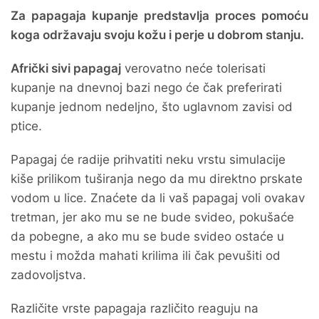
Za papagaja kupanje predstavlja proces pomoću
koga održavaju svoju kožu i perje u dobrom stanju.
Afrički sivi papagaj
verovatno neće tolerisati
kupanje na dnevnoj bazi nego će čak preferirati
kupanje jednom nedeljno, što uglavnom zavisi od
ptice.
Papagaj će radije prihvatiti neku vrstu simulacije
kiše prilikom tuširanja nego da mu direktno prskate
vodom u lice. Znaćete da li vaš papagaj voli ovakav
tretman, jer ako mu se ne bude svideo, pokušaće
da pobegne, a ako mu se bude svideo ostaće u
mestu i možda mahati krilima ili čak pevušiti od
zadovoljstva.
Različite vrste papagaja različito reaguju na