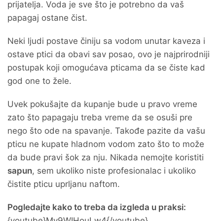
prijatelja. Voda je sve što je potrebno da vaš
papagaj ostane čist.
Neki ljudi postave činiju sa vodom unutar kaveza i
ostave ptici da obavi sav posao, ovo je najprirodniji
postupak koji omogućava pticama da se čiste kad
god one to žele.
Uvek pokušajte da kupanje bude u pravo vreme
zato što papagaju treba vreme da se osuši pre
nego što ode na spavanje. Takođe pazite da vašu
pticu ne kupate hladnom vodom zato što to može
da bude pravi šok za nju. Nikada nemojte koristiti
sapun
, sem ukoliko niste profesionalac i ukoliko
čistite pticu uprljanu naftom.
Pogledajte kako to treba da izgleda u praksi:
{youtube}Mv9WIHouLw4{/youtube}