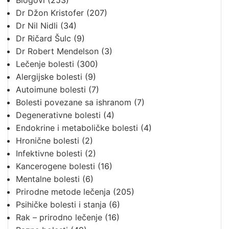
Blogovi
(253)
Dr Džon Kristofer
(207)
Dr Nil Nidli
(34)
Dr Ričard Šulc
(9)
Dr Robert Mendelson
(3)
Lečenje bolesti
(300)
Alergijske bolesti
(9)
Autoimune bolesti
(7)
Bolesti povezane sa ishranom
(7)
Degenerativne bolesti
(4)
Endokrine i metaboličke bolesti
(4)
Hronične bolesti
(2)
Infektivne bolesti
(2)
Kancerogene bolesti
(16)
Mentalne bolesti
(6)
Prirodne metode lečenja
(205)
Psihičke bolesti i stanja
(6)
Rak – prirodno lečenje
(16)