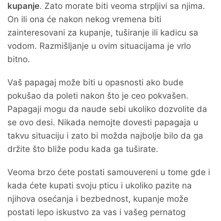
kupanje
. Zato morate biti veoma strpljivi sa njima.
On ili ona će nakon nekog vremena biti
zainteresovani za kupanje, tuširanje ili kadicu sa
vodom. Razmišljanje u ovim situacijama je vrlo
bitno.
Vaš papagaj može biti u opasnosti ako bude
pokušao da poleti nakon što je ceo pokvašen.
Papagaji mogu da naude sebi ukoliko dozvolite da
se ovo desi. Nikada nemojte dovesti papagaja u
takvu situaciju i zato bi možda najbolje bilo da ga
držite što bliže podu kada ga tuširate.
Veoma brzo ćete postati samouvereni u tome gde i
kada ćete kupati svoju pticu i ukoliko pazite na
njihova osećanja i bezbednost, kupanje može
postati lepo iskustvo za vas i vašeg pernatog