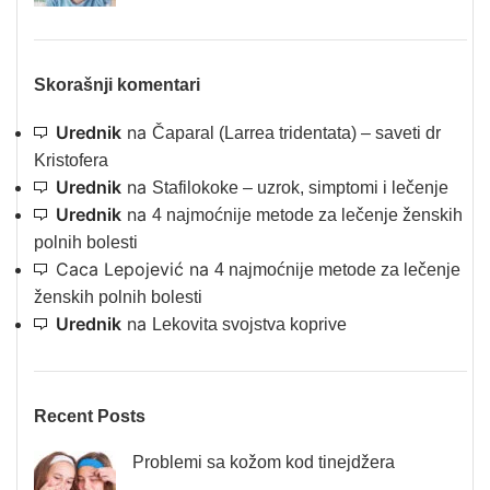
Skorašnji komentari
Urednik
na
Čaparal (Larrea tridentata) – saveti dr
Kristofera
Urednik
na
Stafilokoke – uzrok, simptomi i lečenje
Urednik
na
4 najmoćnije metode za lečenje ženskih
polnih bolesti
Caca Lepojević
na
4 najmoćnije metode za lečenje
ženskih polnih bolesti
Urednik
na
Lekovita svojstva koprive
Recent Posts
Problemi sa kožom kod tinejdžera