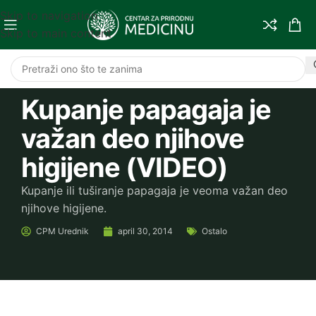
Skip to navigation
Skip to main content
Kupanje papagaja je
važan deo njihove
higijene (VIDEO)
Kupanje ili tuširanje papagaja je veoma važan deo
njihove higijene.
CPM
Urednik
april 30, 2014
Ostalo