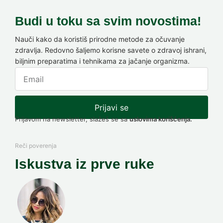
Budi u toku sa svim novostima!
Nauči kako da koristiš prirodne metode za očuvanje
zdravlja. Redovno šaljemo korisne savete o zdravoj ishrani,
biljnim preparatima i tehnikama za jačanje organizma.
Prijavi se
Prijavom na newsletter, slažeš se sa
uslovima korišćenja.
Reči poverenja
Iskustva iz prve ruke