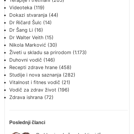
Terapije i tretmani
(205)
Videoteka
(119)
Dokazi stvaranja
(44)
Dr Ričard Šulc
(14)
Dr Šang Li
(16)
Dr Walter Veith
(15)
Nikola Marković
(30)
Živeti u skladu sa prirodom
(1.173)
Duhovni vodič
(146)
Recepti zdrave hrane
(458)
Studije i nova saznanja
(282)
Vitalnost i fitnes vodič
(21)
Vodič za zdrav život
(196)
Zdrava ishrana
(72)
Poslednji članci