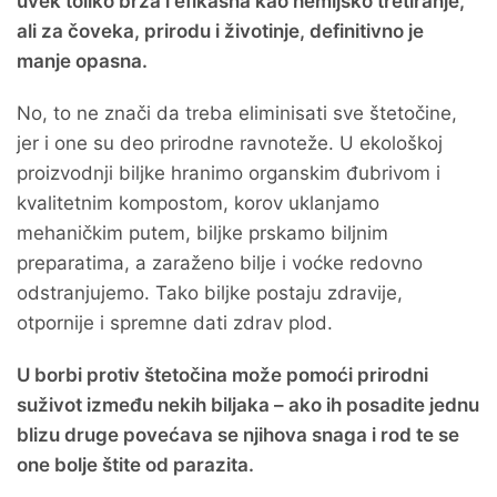
uvek toliko brza i efikasna kao hemijsko tretiranje,
ali za čoveka, prirodu i životinje, definitivno je
manje opasna.
No, to ne znači da treba eliminisati sve štetočine,
jer i one su deo prirodne ravnoteže. U ekološkoj
proizvodnji biljke hranimo organskim đubrivom i
kvalitetnim kompostom, korov uklanjamo
mehaničkim putem, biljke prskamo biljnim
preparatima, a zaraženo bilje i voćke redovno
odstranjujemo. Tako biljke postaju zdravije,
otpornije i spremne dati zdrav plod.
U borbi protiv štetočina može pomoći prirodni
suživot između nekih biljaka – ako ih posadite jednu
blizu druge povećava se njihova snaga i rod te se
one bolje štite od parazita.