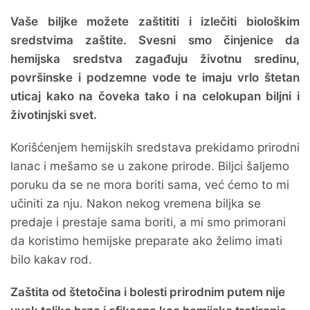
Vaše biljke možete zaštititi i izlečiti biološkim
sredstvima zaštite. Svesni smo činjenice da
hemijska sredstva zagađuju životnu sredinu,
površinske i podzemne vode te imaju vrlo štetan
uticaj kako na čoveka tako i na celokupan biljni i
životinjski svet.
Korišćenjem hemijskih sredstava prekidamo prirodni
lanac i mešamo se u zakone prirode. Biljci šaljemo
poruku da se ne mora boriti sama, već ćemo to mi
učiniti za nju. Nakon nekog vremena biljka se
predaje i prestaje sama boriti, a mi smo primorani
da koristimo hemijske preparate ako želimo imati
bilo kakav rod.
Zaštita od štetočina i bolesti prirodnim putem nije