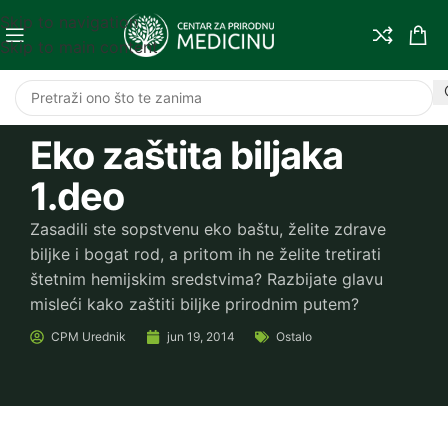
Skip to navigation
Skip to main content
Eko zaštita biljaka
1.deo
Zasadili ste sopstvenu eko baštu, želite zdrave
biljke i bogat rod, a pritom ih ne želite tretirati
štetnim hemijskim sredstvima? Razbijate glavu
misleći kako zaštiti biljke prirodnim putem?
CPM
Urednik
jun 19, 2014
Ostalo