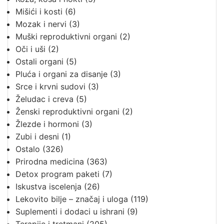
Mišići i kosti
(6)
Mozak i nervi
(3)
Muški reproduktivni organi
(2)
Oči i uši
(2)
Ostali organi
(5)
Pluća i organi za disanje
(3)
Srce i krvni sudovi
(3)
Želudac i creva
(5)
Ženski reproduktivni organi
(2)
Žlezde i hormoni
(3)
Zubi i desni
(1)
Ostalo
(326)
Prirodna medicina
(363)
Detox program paketi
(7)
Iskustva iscelenja
(26)
Lekovito bilje – značaj i uloga
(119)
Suplementi i dodaci u ishrani
(9)