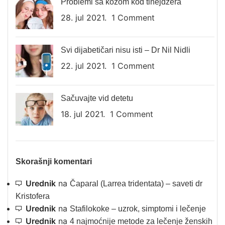
Problemi sa kožom kod tinejdžera
28. jul 2021.
1 Comment
Svi dijabetičari nisu isti – Dr Nil Nidli
22. jul 2021.
1 Comment
Sačuvajte vid detetu
18. jul 2021.
1 Comment
Skorašnji komentari
Urednik
na
Čaparal (Larrea tridentata) – saveti dr
Kristofera
Urednik
na
Stafilokoke – uzrok, simptomi i lečenje
Urednik
na
4 najmoćnije metode za lečenje ženskih