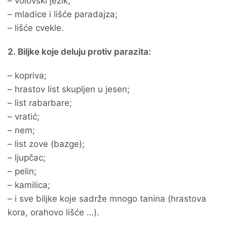
– volovski jezik;
– mladice i lišće paradajza;
– lišće cvekle.
2. Biljke koje deluju protiv parazita:
– kopriva;
– hrastov list skupljen u jesen;
– list rabarbare;
– vratić;
– nem;
– list zove (bazge);
– ljupčac;
– pelin;
– kamilica;
– i sve biljke koje sadrže mnogo tanina (hrastova
kora, orahovo lišće …).