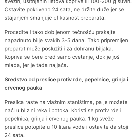
svežih, usitnjenih listova koprive ili 100-200 g suvih.
Ostavite pokriveno 24 sata, ne držite duže jer se
stajanjem smanjuje efikasnost preparata.
Procedite i tako dobijenom tečnošću prskajte
napadnuto bilje svakih 3-5 dana. Tako pripremljen
preparat može poslužiti i za dohranu biljaka.
Kopriva se bere pred samo cvetanje, dok je još
mlada, jer je tada najjača.
Sredstvo od preslice protiv rđe, pepelnice, grinja i
crvenog pauka
Preslica raste na vlažnim staništima, pa je možete
naći u blizini reka i potoka. Koristi se protiv rđe i
pepelnica, grinja i crvenog pauka. 1 kg sveže
preslice potopite u 10 litara vode i ostavite da stoji
24 sata.