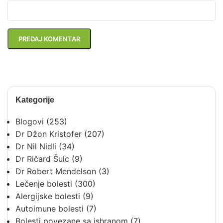
Kategorije
Blogovi
(253)
Dr Džon Kristofer
(207)
Dr Nil Nidli
(34)
Dr Ričard Šulc
(9)
Dr Robert Mendelson
(3)
Lečenje bolesti
(300)
Alergijske bolesti
(9)
Autoimune bolesti
(7)
Bolesti povezane sa ishranom
(7)