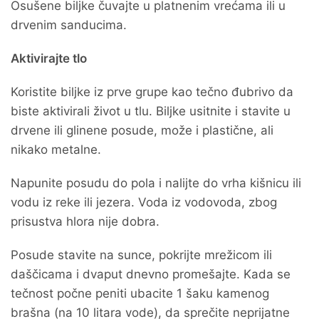
Osušene biljke čuvajte u platnenim vrećama ili u
drvenim sanducima.
Aktivirajte tlo
Koristite biljke iz prve grupe kao tečno đubrivo da
biste aktivirali život u tlu. Biljke usitnite i stavite u
drvene ili glinene posude, može i plastične, ali
nikako metalne.
Napunite posudu do pola i nalijte do vrha kišnicu ili
vodu iz reke ili jezera. Voda iz vodovoda, zbog
prisustva hlora nije dobra.
Posude stavite na sunce, pokrijte mrežicom ili
daščicama i dvaput dnevno promešajte. Kada se
tečnost počne peniti ubacite 1 šaku kamenog
brašna (na 10 litara vode), da sprečite neprijatne