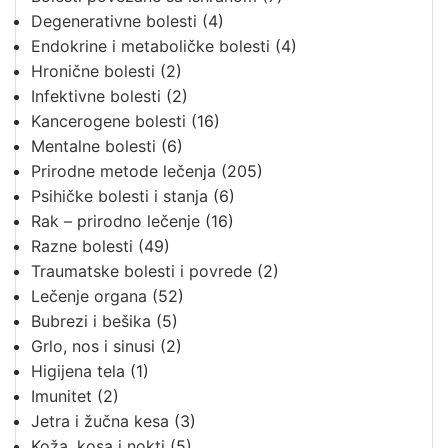
Degenerativne bolesti
(4)
Endokrine i metaboličke bolesti
(4)
Hronične bolesti
(2)
Infektivne bolesti
(2)
Kancerogene bolesti
(16)
Mentalne bolesti
(6)
Prirodne metode lečenja
(205)
Psihičke bolesti i stanja
(6)
Rak – prirodno lečenje
(16)
Razne bolesti
(49)
Traumatske bolesti i povrede
(2)
Lečenje organa
(52)
Bubrezi i bešika
(5)
Grlo, nos i sinusi
(2)
Higijena tela
(1)
Imunitet
(2)
Jetra i žučna kesa
(3)
Koža, kosa i nokti
(5)