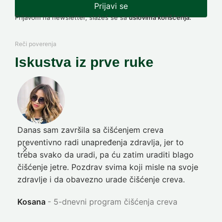
Prijavi se
Prijavom na newsletter, slažeš se sa
uslovima korišćenja.
Reči poverenja
Iskustva iz prve ruke
Danas sam završila sa čišćenjem creva
Pre
preventivno radi unapređenja zdravlja, jer to
poč
treba svako da uradi, pa ću zatim uraditi blago
nep
čišćenje jetre. Pozdrav svima koji misle na svoje
sja
zdravlje i da obavezno urade čišćenje creva.
Ni
Kosana
5-dnevni program čišćenja creva