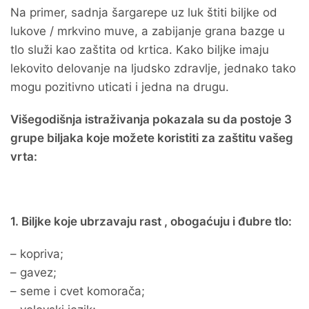
Na primer, sadnja šargarepe uz luk štiti biljke od
lukove / mrkvino muve, a zabijanje grana bazge u
tlo služi kao zaštita od krtica. Kako biljke imaju
lekovito delovanje na ljudsko zdravlje, jednako tako
mogu pozitivno uticati i jedna na drugu.
Višegodišnja istraživanja pokazala su da postoje 3
grupe biljaka koje možete koristiti za zaštitu vašeg
vrta:
1. Biljke koje ubrzavaju rast , obogaćuju i đubre tlo:
– kopriva;
– gavez;
– seme i cvet komorača;