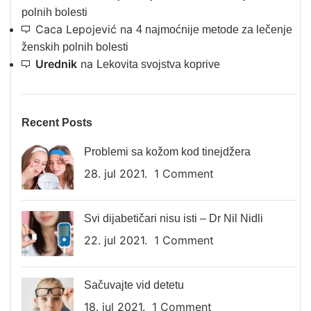
polnih bolesti
Caca Lepojević
na
4 najmoćnije metode za lečenje
ženskih polnih bolesti
Urednik
na
Lekovita svojstva koprive
Recent Posts
Problemi sa kožom kod tinejdžera
28. jul 2021.
1 Comment
Svi dijabetičari nisu isti – Dr Nil Nidli
22. jul 2021.
1 Comment
Sačuvajte vid detetu
18. jul 2021.
1 Comment