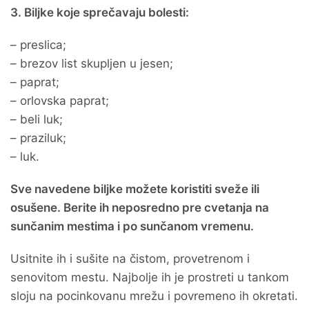
3. Biljke koje sprečavaju bolesti:
– preslica;
– brezov list skupljen u jesen;
– paprat;
– orlovska paprat;
– beli luk;
– praziluk;
– luk.
Sve navedene biljke možete koristiti sveže ili
osušene. Berite ih neposredno pre cvetanja na
sunčanim mestima i po sunčanom vremenu.
Usitnite ih i sušite na čistom, provetrenom i
senovitom mestu. Najbolje ih je prostreti u tankom
sloju na pocinkovanu mrežu i povremeno ih okretati.