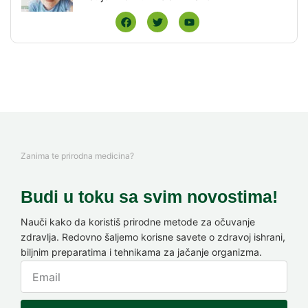
Zanima te prirodna medicina?
Budi u toku sa svim novostima!
Nauči kako da koristiš prirodne metode za očuvanje
zdravlja. Redovno šaljemo korisne savete o zdravoj ishrani,
biljnim preparatima i tehnikama za jačanje organizma.