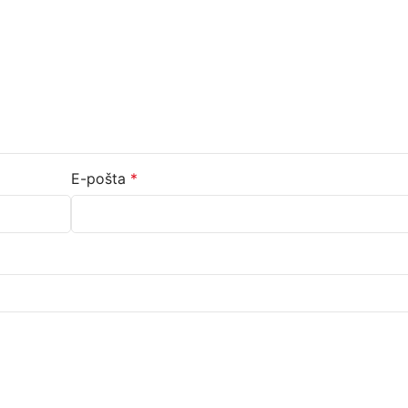
E-pošta
*