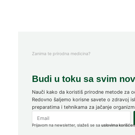
Zanima te prirodna medicina?
Budi u toku sa svim no
Nauči kako da koristiš prirodne metode za oč
Redovno šaljemo korisne savete o zdravoj ish
preparatima i tehnikama za jačanje organizm
Prijavom na newsletter, slažeš se sa
uslovima korišćen