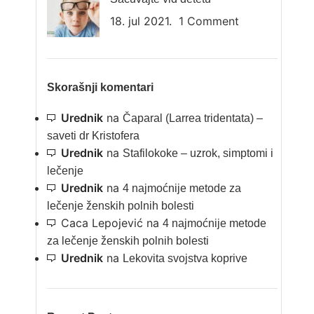
18. jul 2021.
1 Comment
Skorašnji komentari
Urednik
na
Čaparal (Larrea tridentata) –
saveti dr Kristofera
Urednik
na
Stafilokoke – uzrok, simptomi i
lečenje
Urednik
na
4 najmoćnije metode za
lečenje ženskih polnih bolesti
Caca Lepojević
na
4 najmoćnije metode
za lečenje ženskih polnih bolesti
Urednik
na
Lekovita svojstva koprive