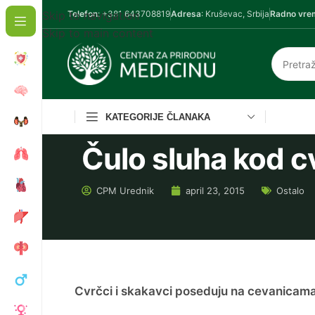
Skip to navigation
Telefon
: +381 643708819
Adresa
: Kruševac, Srbija
Radno vre
Skip to main content
KATEGORIJE ČLANAKA
Čulo sluha kod c
CPM
Urednik
april 23, 2015
Ostalo
Cvrčci i skakavci poseduju na cevanicam