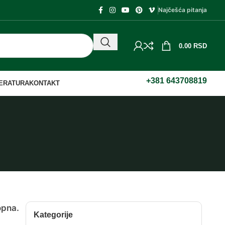
Najčešća pitanja
0.00
RSD
+381 643708819
TERATURA
KONTAKT
opna.
Kategorije