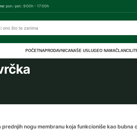
me
: pon.-pet.: 9:00h - 17:00h
POČETNA
PRODAVNICA
NAŠE USLUGE
O NAMA
ČLANCI
LI
vrčka
a prednjih nogu membranu koja funkcioniše kao bubna 