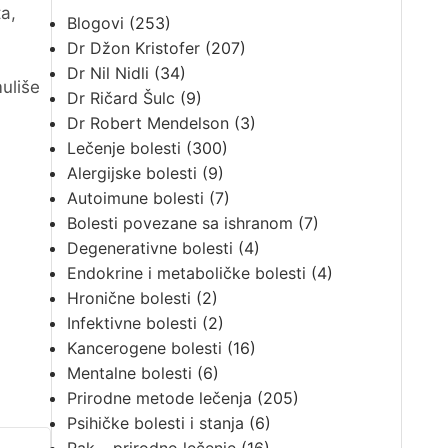
a,
Blogovi
(253)
Dr Džon Kristofer
(207)
Dr Nil Nidli
(34)
uliše
Dr Ričard Šulc
(9)
Dr Robert Mendelson
(3)
Lečenje bolesti
(300)
Alergijske bolesti
(9)
Autoimune bolesti
(7)
Bolesti povezane sa ishranom
(7)
Degenerativne bolesti
(4)
Endokrine i metaboličke bolesti
(4)
Hronične bolesti
(2)
Infektivne bolesti
(2)
Kancerogene bolesti
(16)
Mentalne bolesti
(6)
Prirodne metode lečenja
(205)
Psihičke bolesti i stanja
(6)