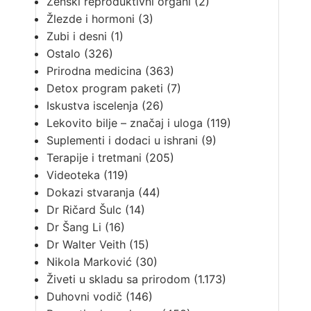
Ženski reproduktivni organi
(2)
Žlezde i hormoni
(3)
Zubi i desni
(1)
Ostalo
(326)
Prirodna medicina
(363)
Detox program paketi
(7)
Iskustva iscelenja
(26)
Lekovito bilje – značaj i uloga
(119)
Suplementi i dodaci u ishrani
(9)
Terapije i tretmani
(205)
Videoteka
(119)
Dokazi stvaranja
(44)
Dr Ričard Šulc
(14)
Dr Šang Li
(16)
Dr Walter Veith
(15)
Nikola Marković
(30)
Živeti u skladu sa prirodom
(1.173)
Duhovni vodič
(146)