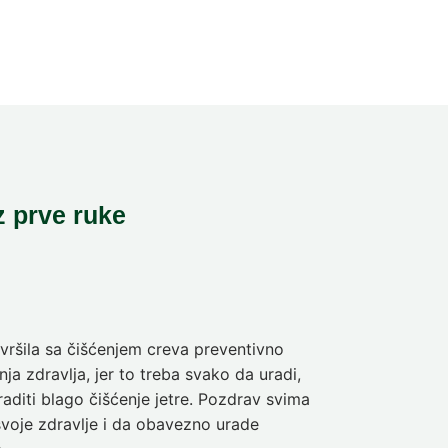
z prve ruke
ršila sa čišćenjem creva preventivno
Pre deset dan
ja zdravlja, jer to treba svako da uradi,
sam da se pra
aditi blago čišćenje jetre. Pozdrav svima
olakšanje veli
svoje zdravlje i da obavezno urade
Nina
5-dnev