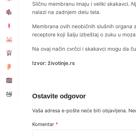
Sličnu membranu imaju i veliki skakavci. N
nalazi na zadnjem delu tela.
Membrana ovih neobičnih slušnih organa za
receptore koji šalju izbeštaj o zuku u moza
Na ovaj način cvrčci i skakavci mogu da čuj
Izvor: životinje.rs
Ostavite odgovor
Vaša adresa e-pošte neće biti objavljena.
Ne
Komentar
*