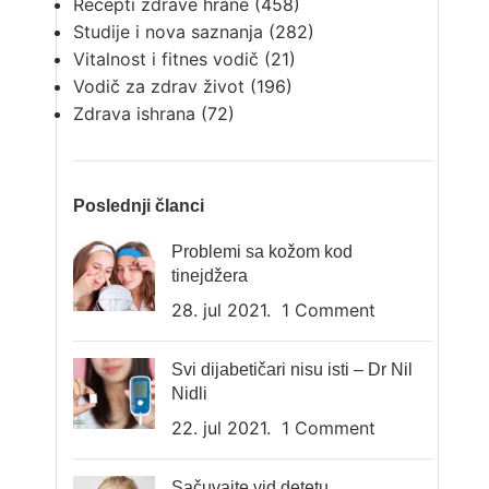
Recepti zdrave hrane
(458)
Studije i nova saznanja
(282)
Vitalnost i fitnes vodič
(21)
Vodič za zdrav život
(196)
Zdrava ishrana
(72)
Poslednji članci
Problemi sa kožom kod
tinejdžera
28. jul 2021.
1 Comment
Svi dijabetičari nisu isti – Dr Nil
Nidli
22. jul 2021.
1 Comment
Sačuvajte vid detetu