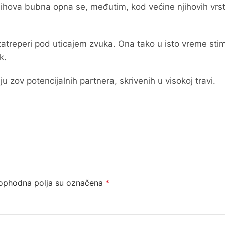
jihova bubna opna se, međutim, kod većine njihovih vrst
treperi pod uticajem zvuka. Ona tako u isto vreme stim
k.
u zov potencijalnih partnera, skrivenih u visokoj travi.
ophodna polja su označena
*