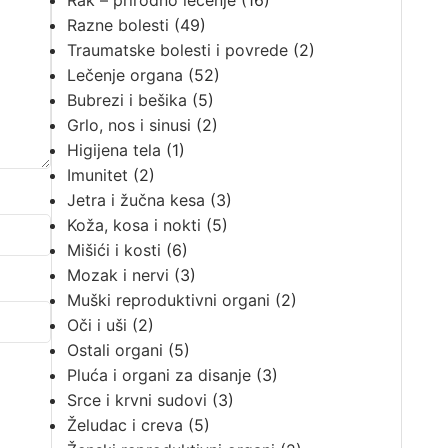
Rak – prirodno lečenje
(16)
Razne bolesti
(49)
Traumatske bolesti i povrede
(2)
Lečenje organa
(52)
Bubrezi i bešika
(5)
Grlo, nos i sinusi
(2)
Higijena tela
(1)
Imunitet
(2)
Jetra i žučna kesa
(3)
Koža, kosa i nokti
(5)
Mišići i kosti
(6)
Mozak i nervi
(3)
Muški reproduktivni organi
(2)
Oči i uši
(2)
Ostali organi
(5)
Pluća i organi za disanje
(3)
Srce i krvni sudovi
(3)
Želudac i creva
(5)