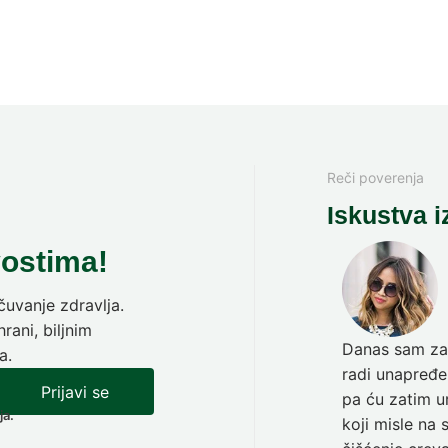
Reči poverenja
Iskustva i
vostima!
uvanje zdravlja.
rani, biljnim
Danas sam zav
a.
radi unapređen
Prijavi se
pa ću zatim ur
ja.
koji misle na 