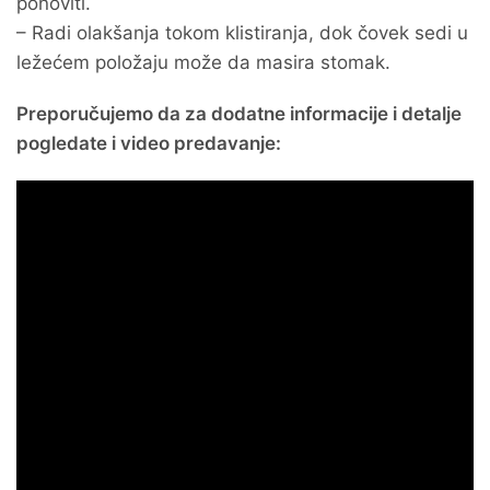
ponoviti.
– Radi olakšanja tokom klistiranja, dok čovek sedi u
ležećem položaju može da masira stomak.
Preporučujemo da za dodatne informacije i detalje
pogledate i video predavanje: