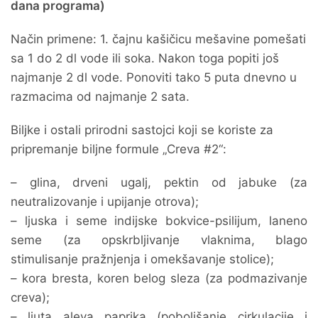
dana programa)
Način primene: 1. čajnu kašičicu mešavine pomešati
sa 1 do 2 dl vode ili soka. Nakon toga popiti još
najmanje 2 dl vode. Ponoviti tako 5 puta dnevno u
razmacima od najmanje 2 sata.
Biljke i ostali prirodni sastojci koji se koriste za
pripremanje biljne formule „Creva #2“:
– glina, drveni ugalj, pektin od jabuke (za
neutralizovanje i upijanje otrova);
– ljuska i seme indijske bokvice-psilijum, laneno
seme (za opskrbljivanje vlaknima, blago
stimulisanje pražnjenja i omekšavanje stolice);
– kora bresta, koren belog sleza (za podmazivanje
creva);
– ljuta aleva paprika (poboljšanje cirkulacije i