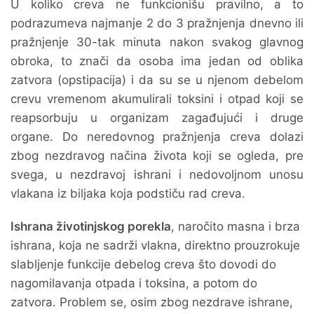
U koliko creva ne funkcionišu pravilno, a to
podrazumeva najmanje 2 do 3 pražnjenja dnevno ili
pražnjenje 30-tak minuta nakon svakog glavnog
obroka, to znači da osoba ima jedan od oblika
zatvora (opstipacija) i da su se u njenom debelom
crevu vremenom akumulirali toksini i otpad koji se
reapsorbuju u organizam zagađujući i druge
organe. Do neredovnog pražnjenja creva dolazi
zbog nezdravog načina života koji se ogleda, pre
svega, u nezdravoj ishrani i nedovoljnom unosu
vlakana iz biljaka koja podstiču rad creva.
Ishrana životinjskog porekla
, naročito masna i brza
ishrana, koja ne sadrži vlakna, direktno prouzrokuje
slabljenje funkcije debelog creva što dovodi do
nagomilavanja otpada i toksina, a potom do
zatvora. Problem se, osim zbog nezdrave ishrane,