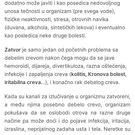
dodatno može javiti i kao posedica nedovoljnog
unosa tečnosti u organizam (pre svega vode),
fizičke neaktivnosti, stresa, otrovnih navika
(duvana, alkohola, sintetičkih lekova) i eventualno
kao posledica neke druge bolesti.
Zatvor
je samo jedan od početnih problema sa
debelim crevom nakon čega mogu da se jave
hemoroidi, dijareja, divertikuloza, razna oštećenja,
infekcije i zapaljenja creva (
kolitis, Kronova bolest,
iritabilna creva
…), i konačno rak debelog creva.
Kada su kanali za izlučivanje u organizmu zatvoreni,
a među njima posebno debelo crevo, organizam
pokušava da se oslobodi otrova na razne druge
načine pa može doći i do pojave infekcija, iritacija,
izraslina, neprijatnog zadaha usta i tela. Neretke su