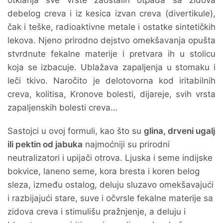
otklanja sve vrste zaostalih otpada sa zidova
debelog creva i iz kesica izvan creva (divertikule),
čak i teške, radioaktivne metale i ostatke sintetičkih
lekova. Njeno prirodno dejstvo omekšavanja opušta
stvrdnute fekalne materije i pretvara ih u stolicu
koja se izbacuje. Ublažava zapaljenja u stomaku i
leči tkivo. Naročito je delotovorna kod iritabilnih
creva, kolitisa, Kronove bolesti, dijareje, svih vrsta
zapaljenskih bolesti creva…
Sastojci u ovoj formuli, kao što su
glina, drveni ugalj
ili pektin od jabuka
najmoćniji su prirodni
neutralizatori i upijači otrova. Ljuska i seme indijske
bokvice, laneno seme, kora bresta i koren belog
sleza, između ostalog, deluju sluzavo omekšavajući
i razbijajući stare, suve i očvrsle fekalne materije sa
zidova creva i stimulišu pražnjenje, a deluju i