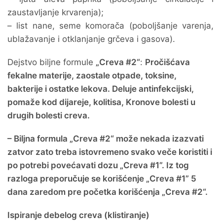
zaustavljanje krvarenja);
– list nane, seme komorača (poboljšanje varenja,
ublažavanje i otklanjanje grčeva i gasova).
Dejstvo biljne formule
„Creva #2“
:
Pročišćava
fekalne materije, zaostale otpade, toksine,
bakterije i ostatke lekova. Deluje antinfekcijski,
pomaže kod dijareje, kolitisa, Kronove bolesti u
drugih bolesti creva.
– Biljna formula „Creva #2“ može nekada izazvati
zatvor zato treba istovremeno svako veče koristiti i
po potrebi povećavati dozu „Creva #1”. Iz tog
razloga preporučuje se korišćenje „Creva #1” 5
dana zaredom pre početka korišćenja „Creva #2“.
Ispiranje debelog creva (klistiranje)