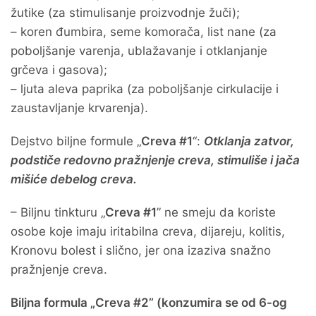
žutike (za stimulisanje proizvodnje žuči);
– koren đumbira, seme komorača, list nane (za
poboljšanje varenja, ublažavanje i otklanjanje
grčeva i gasova);
– ljuta aleva paprika (za poboljšanje cirkulacije i
zaustavljanje krvarenja).
Dejstvo biljne formule „
Creva #1
“:
Otklanja zatvor,
podstiče redovno pražnjenje creva, stimuliše i jača
mišiće debelog creva.
– Biljnu tinkturu „
Creva #1
” ne smeju da koriste
osobe koje imaju iritabilna creva, dijareju, kolitis,
Kronovu bolest i slično, jer ona izaziva snažno
pražnjenje creva.
Biljna formula „Creva #2” (konzumira se od 6-og