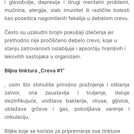
i glavobolje, depresija i drugi mentalni problemi,
mučnina, alergije, slab imunitet ili različite bolesti
kao posedica nagomilanih fekalija u debelom crevu.
Često su uzaludni brojni pokušaji izlečenja jer
prethodno nije pročišćeno debelo crevo, koje u
stanju zatrovanosti oslabljuje i apsorciju hranljivih i
lekovitih sastojaka u organizam.
Biljna tinktura „Creva #1”
, osim što stimuliše prirodno pražnjenje i otklanja
zatvor, ona zaustavlja i truljenje, deluje
dezinfikujuće, uništava bakterije, viruse, gljivice,
ublažava grčeve i gas, poboljšava varenje i
cirkulaciju.
Biljke koje se koriste za pripremanje ove tinkture