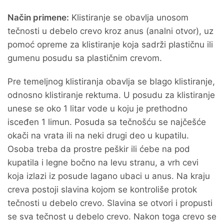
Način primene:
Klistiranje se obavlja unosom
tečnosti u debelo crevo kroz anus (analni otvor), uz
pomoć opreme za klistiranje koja sadrži plastičnu ili
gumenu posudu sa plastičnim crevom.
Pre temeljnog klistiranja obavlja se blago klistiranje,
odnosno klistiranje rektuma. U posudu za klistiranje
unese se oko 1 litar vode u koju je prethodno
isceđen 1 limun. Posuda sa tečnošću se najčešće
okači na vrata ili na neki drugi deo u kupatilu.
Osoba treba da prostre peškir ili ćebe na pod
kupatila i legne bočno na levu stranu, a vrh cevi
koja izlazi iz posude lagano ubaci u anus. Na kraju
creva postoji slavina kojom se kontroliše protok
tečnosti u debelo crevo. Slavina se otvori i propusti
se sva tečnost u debelo crevo. Nakon toga crevo se