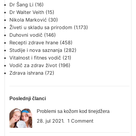
Dr Šang Li
(16)
Dr Walter Veith
(15)
Nikola Marković
(30)
Živeti u skladu sa prirodom
(1.173)
Duhovni vodič
(146)
Recepti zdrave hrane
(458)
Studije i nova saznanja
(282)
Vitalnost i fitnes vodič
(21)
Vodič za zdrav život
(196)
Zdrava ishrana
(72)
Poslednji članci
Problemi sa kožom kod tinejdžera
28. jul 2021.
1 Comment