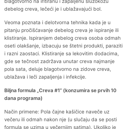
blagotvorno na iritiranu i zapaljenu sluzokožu
debelog creva, lečeći je i ublažavajući bol.
Veoma poznata i delotvorna tehnika kada je u
pitanju pročišćavanje debelog creva je ispiranje ili
klistiranje. Ispiranjem debelog creva osoba odmah
oseti olakšanje, izbacuju se štetni produkti, paraziti
i razni zaostaci. Klistiranje sa lekovitim dodacima,
gde se tečnost zadržava unutar creva najmanje
pola sata, deluje blagotvorno na zidove creva,
ublažava i leči zapaljenja i infekcije.
Biljna formula „Creva #1” (konzumira se prvih 10
dana programa)
Način primene: Pola čajne kašičice naveče uz
večeru ili odmah nakon nje (u slučaju da se posti
formula se uzima u večernjim satima). Ukoliko je