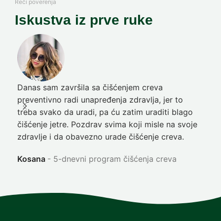
Reči poverenja
Iskustva iz prve ruke
Danas sam završila sa čišćenjem creva
Pre
preventivno radi unapređenja zdravlja, jer to
poč
treba svako da uradi, pa ću zatim uraditi blago
nep
čišćenje jetre. Pozdrav svima koji misle na svoje
sja
zdravlje i da obavezno urade čišćenje creva.
Ni
Kosana
5-dnevni program čišćenja creva