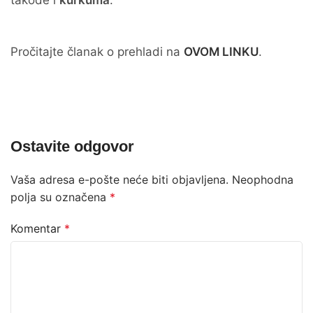
takođe i
kurkuma
.
Pročitajte članak o prehladi na
OVOM LINKU
.
Ostavite odgovor
Vaša adresa e-pošte neće biti objavljena.
Neophodna
polja su označena
*
Komentar
*