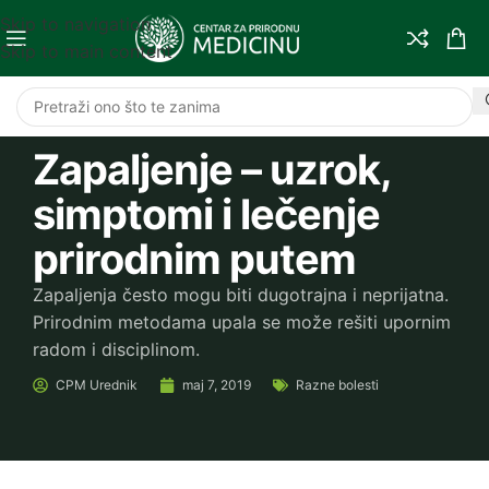
Skip to navigation
Skip to main content
Zapaljenje – uzrok,
simptomi i lečenje
prirodnim putem
Zapaljenja često mogu biti dugotrajna i neprijatna.
Prirodnim metodama upala se može rešiti upornim
radom i disciplinom.
CPM
Urednik
maj 7, 2019
Razne bolesti