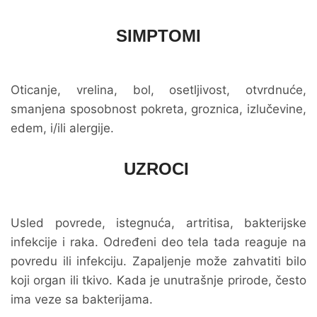
SIMPTOMI
Oticanje, vrelina, bol, osetljivost, otvrdnuće,
smanjena sposobnost pokreta, groznica, izlučevine,
edem, i/ili alergije.
UZROCI
Usled povrede, istegnuća, artritisa, bakterijske
infekcije i raka. Određeni deo tela tada reaguje na
povredu ili infekciju. Zapaljenje može zahvatiti bilo
koji organ ili tkivo. Kada je unutrašnje prirode, često
ima veze sa bakterijama.