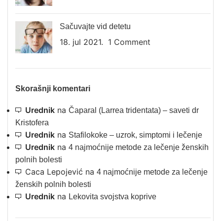
Sačuvajte vid detetu
18. jul 2021.
1 Comment
Skorašnji komentari
Urednik
na
Čaparal (Larrea tridentata) – saveti dr
Kristofera
Urednik
na
Stafilokoke – uzrok, simptomi i lečenje
Urednik
na
4 najmoćnije metode za lečenje ženskih
polnih bolesti
Caca Lepojević
na
4 najmoćnije metode za lečenje
ženskih polnih bolesti
Urednik
na
Lekovita svojstva koprive