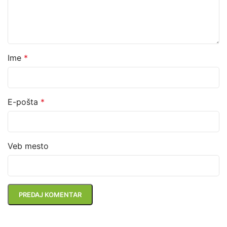
Ime
*
E-pošta
*
Veb mesto