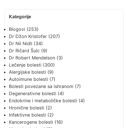
Kategorije
Blogovi
(253)
Dr Džon Kristofer
(207)
Dr Nil Nidli
(34)
Dr Ričard Šulc
(9)
Dr Robert Mendelson
(3)
Lečenje bolesti
(300)
Alergijske bolesti
(9)
Autoimune bolesti
(7)
Bolesti povezane sa ishranom
(7)
Degenerativne bolesti
(4)
Endokrine i metaboličke bolesti
(4)
Hronične bolesti
(2)
Infektivne bolesti
(2)
Kancerogene bolesti
(16)