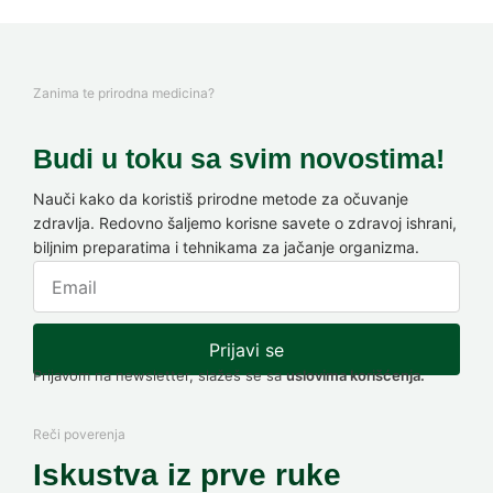
Zanima te prirodna medicina?
Budi u toku sa svim novostima!
Nauči kako da koristiš prirodne metode za očuvanje
zdravlja. Redovno šaljemo korisne savete o zdravoj ishrani,
biljnim preparatima i tehnikama za jačanje organizma.
Prijavi se
Prijavom na newsletter, slažeš se sa
uslovima korišćenja.
Reči poverenja
Iskustva iz prve ruke