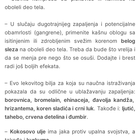
oboleli deo tela.
– U slučaju dugotrajnijeg zapaljenja i potencijalne
obamrlosti (gangrene), primenite kašnu oblogu sa
isitinjenim ili zdrobljenim svežim korenom
belog
sleza
na oboleli deo tela. Treba da bude što vrelija i
da se menja pre nego što se osuši. Dodajte i brest
radi još boljih efekata.
– Evo lekovitog bilja za koja su naučna istraživanja
pokazala da su odlične u ublažavanju zapaljenja:
borovnica, bromelain, ehinaceja, đavolja kandža,
hrizantema, koren sladića i crni luk
. Takođe i:
ljutić,
tahebo, crvena detelina i đumbir
.
–
Kokosovo ulje
ima jaka protiv upalna svojstva, a