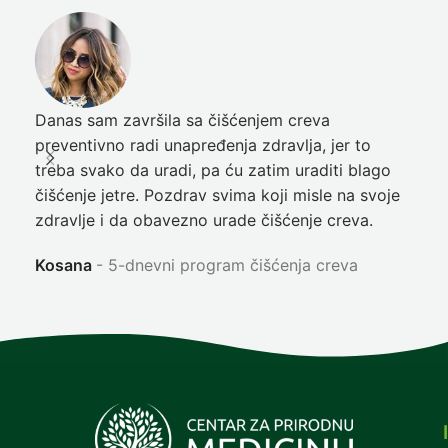
Danas sam završila sa čišćenjem creva
Pre
preventivno radi unapređenja zdravlja, jer to
poč
treba svako da uradi, pa ću zatim uraditi blago
nep
čišćenje jetre. Pozdrav svima koji misle na svoje
sja
zdravlje i da obavezno urade čišćenje creva.
Ni
Kosana
5-dnevni program čišćenja creva