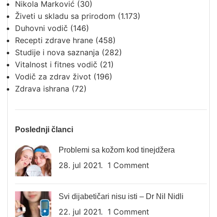
Nikola Marković
(30)
Živeti u skladu sa prirodom
(1.173)
Duhovni vodič
(146)
Recepti zdrave hrane
(458)
Studije i nova saznanja
(282)
Vitalnost i fitnes vodič
(21)
Vodič za zdrav život
(196)
Zdrava ishrana
(72)
Poslednji članci
Problemi sa kožom kod tinejdžera
28. jul 2021.
1 Comment
Svi dijabetičari nisu isti – Dr Nil Nidli
22. jul 2021.
1 Comment