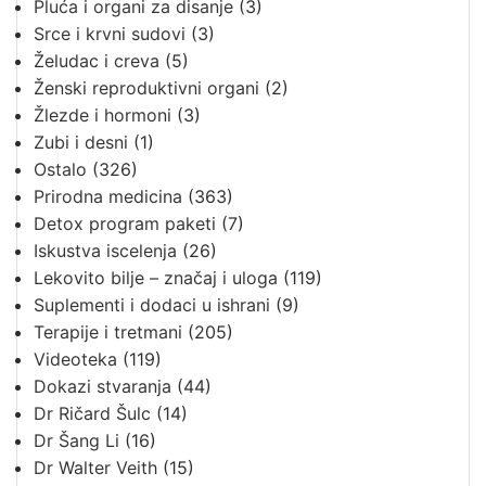
Pluća i organi za disanje
(3)
Srce i krvni sudovi
(3)
Želudac i creva
(5)
Ženski reproduktivni organi
(2)
Žlezde i hormoni
(3)
Zubi i desni
(1)
Ostalo
(326)
Prirodna medicina
(363)
Detox program paketi
(7)
Iskustva iscelenja
(26)
Lekovito bilje – značaj i uloga
(119)
Suplementi i dodaci u ishrani
(9)
Terapije i tretmani
(205)
Videoteka
(119)
Dokazi stvaranja
(44)
Dr Ričard Šulc
(14)
Dr Šang Li
(16)
Dr Walter Veith
(15)