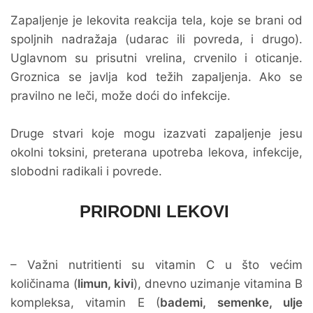
Zapaljenje je lekovita reakcija tela, koje se brani od
spoljnih nadražaja (udarac ili povreda, i drugo).
Uglavnom su prisutni vrelina, crvenilo i oticanje.
Groznica se javlja kod težih zapaljenja. Ako se
pravilno ne leči, može doći do infekcije.
Druge stvari koje mogu izazvati zapaljenje jesu
okolni toksini, preterana upotreba lekova, infekcije,
slobodni radikali i povrede.
PRIRODNI LEKOVI
– Važni nutritienti su vitamin C u što većim
količinama (
limun, kivi
), dnevno uzimanje vitamina B
kompleksa, vitamin E (
bademi, semenke, ulje