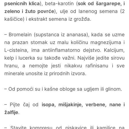
psenicnih klica
), beta-karotin (
sok od šargarepe, i
zeleno i žuto povrće
), ulje od lanenog semena (2
kašičice) i ekstrakt semena iz grožđa.
– Bromelain (supstanca iz ananasa), kada se uzme
na prazan stomak uz malu količinu magnezijuma i
L-cisteina, ima antiinflamatorno dejstvo. Kalcijum,
kelp i lucerka su takođe važni. Najviše jedite sirovu
hranu, a nemojte jesti nikakvu rafinisanu i sve
minerale unosite iz prirodnih izvora.
– Od pomoći su i kašne obloge sa ugljem ili glinom.
– Pijte čaj od
isopa, mišjakinje, verbene, nane i
žalfije
.
– Stavite kompresu od piskavice ili kamilice na