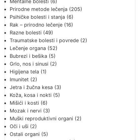
Mentalne bolesti
(6)
Prirodne metode lečenja
(205)
Psihičke bolesti i stanja
(6)
Rak – prirodno lečenje
(16)
Razne bolesti
(49)
Traumatske bolesti i povrede
(2)
Lečenje organa
(52)
Bubrezi i bešika
(5)
Grlo, nos i sinusi
(2)
Higijena tela
(1)
Imunitet
(2)
Jetra i žučna kesa
(3)
Koža, kosa i nokti
(5)
Mišići i kosti
(6)
Mozak i nervi
(3)
Muški reproduktivni organi
(2)
Oči i uši
(2)
Ostali organi
(5)