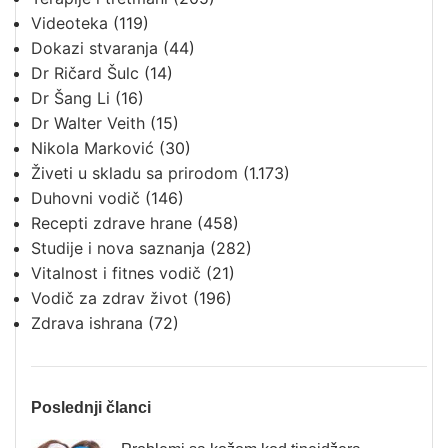
Videoteka
(119)
Dokazi stvaranja
(44)
Dr Ričard Šulc
(14)
Dr Šang Li
(16)
Dr Walter Veith
(15)
Nikola Marković
(30)
Živeti u skladu sa prirodom
(1.173)
Duhovni vodič
(146)
Recepti zdrave hrane
(458)
Studije i nova saznanja
(282)
Vitalnost i fitnes vodič
(21)
Vodič za zdrav život
(196)
Zdrava ishrana
(72)
Poslednji članci