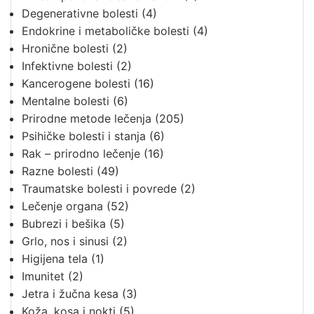
Degenerativne bolesti
(4)
Endokrine i metaboličke bolesti
(4)
Hronične bolesti
(2)
Infektivne bolesti
(2)
Kancerogene bolesti
(16)
Mentalne bolesti
(6)
Prirodne metode lečenja
(205)
Psihičke bolesti i stanja
(6)
Rak – prirodno lečenje
(16)
Razne bolesti
(49)
Traumatske bolesti i povrede
(2)
Lečenje organa
(52)
Bubrezi i bešika
(5)
Grlo, nos i sinusi
(2)
Higijena tela
(1)
Imunitet
(2)
Jetra i žučna kesa
(3)
Koža, kosa i nokti
(5)