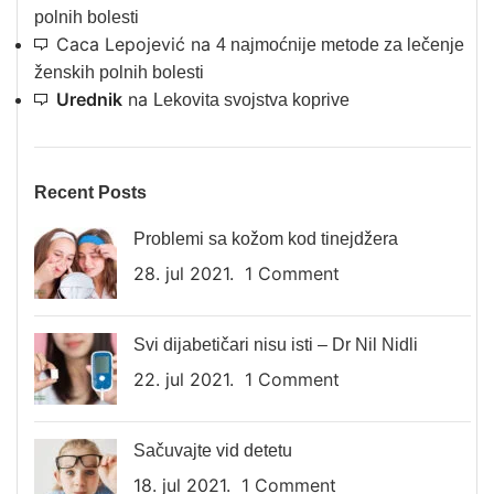
polnih bolesti
Caca Lepojević
na
4 najmoćnije metode za lečenje
ženskih polnih bolesti
Urednik
na
Lekovita svojstva koprive
Recent Posts
Problemi sa kožom kod tinejdžera
28. jul 2021.
1 Comment
Svi dijabetičari nisu isti – Dr Nil Nidli
22. jul 2021.
1 Comment
Sačuvajte vid detetu
18. jul 2021.
1 Comment