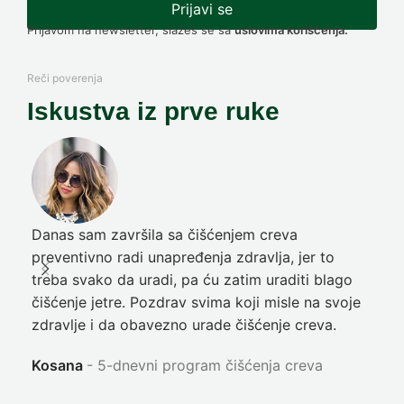
Prijavi se
Prijavom na newsletter, slažeš se sa
uslovima korišćenja.
Reči poverenja
Iskustva iz prve ruke
Danas sam završila sa čišćenjem creva
Pre
preventivno radi unapređenja zdravlja, jer to
poč
treba svako da uradi, pa ću zatim uraditi blago
nep
čišćenje jetre. Pozdrav svima koji misle na svoje
sja
zdravlje i da obavezno urade čišćenje creva.
Ni
Kosana
5-dnevni program čišćenja creva