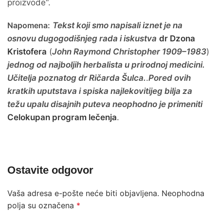
proizvode“.
Napomena:
Tekst koji smo napisali iznet je na
osnovu dugogodišnjeg rada i iskustva
dr Dzona
Kristofera
(
John Raymond Christopher
1909–1983
)
jednog od najboljih herbalista u prirodnoj medicini.
Učitelja poznatog dr Ričarda Šulca.
.
Pored ovih
kratkih uputstava i spiska najlekovitijeg bilja za
težu upalu disajnih puteva
neophodno je primeniti
Celokupan program lečenja
.
Ostavite odgovor
Vaša adresa e-pošte neće biti objavljena.
Neophodna
polja su označena
*