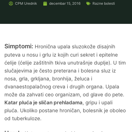
CPM
Urednik
decembar 15, 2016
Razne bolesti
Simptomi:
Hronična upala sluzokože disajnih
puteva u nosu i grlu iz kojih curi sekret i epitelne
ćelije (ćelije zaštitnih tkiva unutrašnje duplje). U tim
slučajevima je često preterana i bolesna sluz iz
nosa, grla, grkljana, bronhija, želuca i
dvanaestopalačnog creva i drugih organa. Upala
može da zahvati ceo organizam, od glave do pete.
Katar pluća je sličan prehladama
, gripu i upali
pluća. Ukoliko postane hroničan, bolesnik je oboleo
od tuberkuloze.