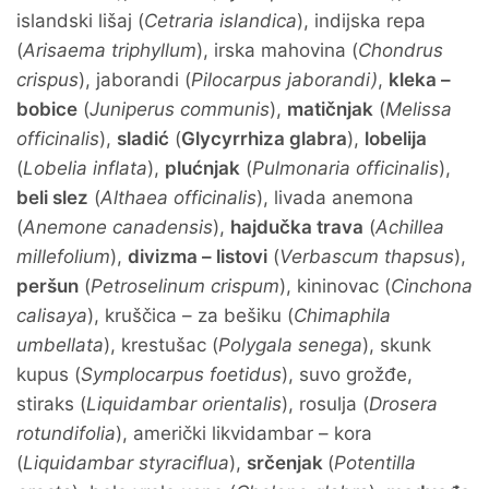
islandski lišaj (
Cetraria islandica
), indijska repa
(
Arisaema triphyllum
), irska mahovina (
Chondrus
crispus
), jaborandi (
Pilocarpus jaborandi)
,
kleka –
bobice
(
Juniperus communis
),
matičnjak
(
Melissa
officinalis
),
sladić
(
Glycyrrhiza glabra
),
lobelija
(
Lobelia inflata
),
plućnjak
(
Pulmonaria officinalis
),
beli slez
(
Althaea officinalis
), livada anemona
(
Anemone canadensis
),
hajdučka trava
(
Achillea
millefolium
),
divizma – listovi
(
Verbascum thapsus
),
peršun
(
Petroselinum crispum
), kininovac (
Cinchona
calisaya
), kruščica – za bešiku (
Chimaphila
umbellata
), krestušac (
Polygala senega
), skunk
kupus (
Symplocarpus foetidus
), suvo grožđe,
stiraks (
Liquidambar orientalis
), rosulja (
Drosera
rotundifolia
), američki likvidambar – kora
(
Liquidambar styraciflua
),
srčenjak
(
Potentilla