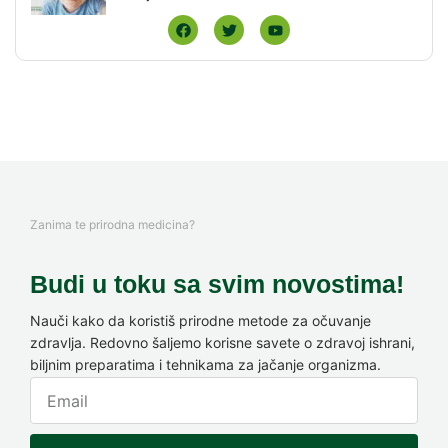
Zanima te prirodna medicina?
Budi u toku sa svim novostima!
Nauči kako da koristiš prirodne metode za očuvanje
zdravlja. Redovno šaljemo korisne savete o zdravoj ishrani,
biljnim preparatima i tehnikama za jačanje organizma.