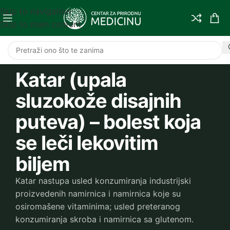
Skip to navigation
Skip to main content
Katar (upala
sluzokože disajnih
puteva) – bolest koja
se leči lekovitim
biljem
Katar nastupa usled konzumiranja industrijski
proizvedenih namirnica i namirnica koje su
osiromašene vitaminima; usled preteranog
konzumiranja skroba i namirnica sa glutenom.