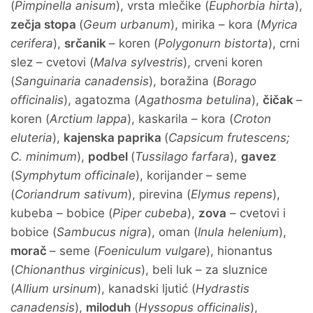
(
Pimpinella anisum
), vrsta mlečike (
Euphorbia hirta
),
zečja stopa
(
Geum urbanum
), mirika – kora (
Myrica
cerifera
),
srčanik
– koren (
Polygonurn bistorta
), crni
slez – cvetovi (
Malva sylvestris
), crveni koren
(
Sanguinaria canadensis
), boražina (
Borago
officinalis
), agatozma (
Agathosma betulina
),
čičak
–
koren (
Arctium lappa
), kaskarila – kora (
Croton
eluteria
),
kajenska paprika
(
Capsicum frutescens;
C. minimum
),
podbel
(
Tussilago farfara
),
gavez
(
Symphytum officinale
), korijander – seme
(
Coriandrum sativum
), pirevina (
Elymus repens
),
kubeba – bobice (
Piper cubeba
),
zova
– cvetovi i
bobice (
Sambucus nigra
), oman (
Inula helenium
),
morač
– seme (
Foeniculum vulgare
), hionantus
(
Chionanthus virginicus
), beli luk – za sluznice
(
Allium ursinum
), kanadski ljutić (
Hydrastis
canadensis
),
miloduh
(
Hyssopus officinalis
),