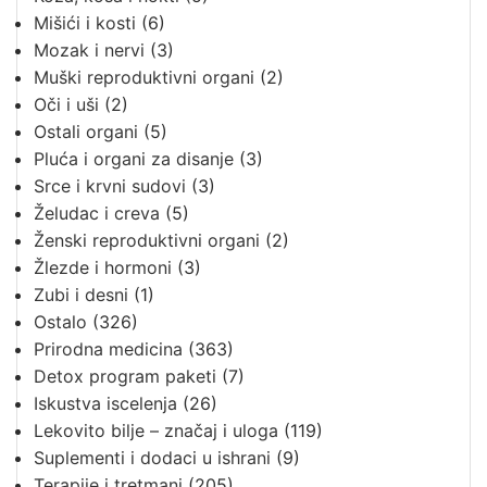
Mišići i kosti
(6)
Mozak i nervi
(3)
Muški reproduktivni organi
(2)
Oči i uši
(2)
Ostali organi
(5)
Pluća i organi za disanje
(3)
Srce i krvni sudovi
(3)
Želudac i creva
(5)
Ženski reproduktivni organi
(2)
Žlezde i hormoni
(3)
Zubi i desni
(1)
Ostalo
(326)
Prirodna medicina
(363)
Detox program paketi
(7)
Iskustva iscelenja
(26)
Lekovito bilje – značaj i uloga
(119)
Suplementi i dodaci u ishrani
(9)
Terapije i tretmani
(205)