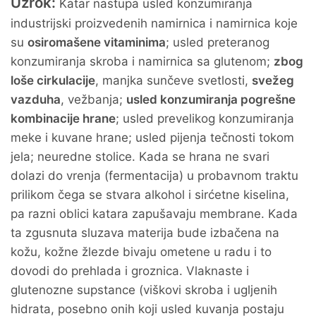
Uzrok:
Katar nastupa usled konzumiranja
industrijski proizvedenih namirnica i namirnica koje
su
osiromašene vitaminima
; usled preteranog
konzumiranja skroba i namirnica sa glutenom;
zbog
loše cirkulacije
, manjka sunčeve svetlosti,
svežeg
vazduha
, vežbanja;
usled konzumiranja pogrešne
kombinacije hrane
; usled prevelikog konzumiranja
meke i kuvane hrane; usled pijenja tečnosti tokom
jela; neuredne stolice. Kada se hrana ne svari
dolazi do vrenja (fermentacija) u probavnom traktu
prilikom čega se stvara alkohol i sirćetne kiselina,
pa razni oblici katara zapušavaju membrane. Kada
ta zgusnuta sluzava materija bude izbačena na
kožu, kožne žlezde bivaju ometene u radu i to
dovodi do prehlada i groznica. Vlaknaste i
glutenozne supstance (viškovi skroba i ugljenih
hidrata, posebno onih koji usled kuvanja postaju