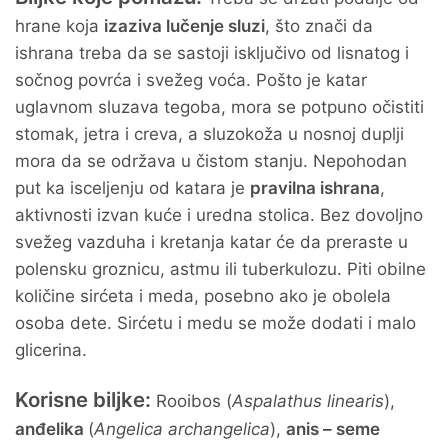
hrane koja
izaziva lučenje sluzi
, što znači da
ishrana treba da se sastoji isključivo od lisnatog i
sočnog povrća i svežeg voća. Pošto je katar
uglavnom sluzava tegoba, mora se potpuno očistiti
stomak, jetra i creva, a sluzokoža u nosnoj duplji
mora da se održava u čistom stanju. Nepohodan
put ka isceljenju od katara je
pravilna ishrana
,
aktivnosti izvan kuće i uredna stolica. Bez dovoljno
svežeg vazduha i kretanja katar će da preraste u
polensku groznicu, astmu ili tuberkulozu. Piti obilne
količine sirćeta i meda, posebno ako je obolela
osoba dete. Sirćetu i medu se može dodati i malo
glicerina.
Korisne biljke:
Rooibos (
Aspalathus linearis
),
anđelika
(
Angelica archangelica
),
anis – seme