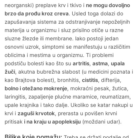
neorganski) preplave krv i tkivo i
ne mogu dovoljno
brzo da prođu kroz creva
. Usled toga dolazi do
zapušavanja sistema za odstranjivanje nepoželjnih
materija u organizmu i sluz prisilno otiče u razne
sluzne žlezde ili membrane. Iako postoji jedan
osnovni uzrok, simptomi se manifestuju u različitim
oblicima i mestima u organizmu. Ti problemi
podstiču bolesti kao što su
artritis
,
astma
,
upala
žuči
, akutna bubrežna slabost (u medicini poznata i
kao Brajtova bolest), bronhitis,
cistitis
, difterija,
bolno i otežano mokrenje
, mokraćni pesak, žutica,
laringitis, zapaljenje plućne maramice, reumatizam,
upale krajnika i tako dalje. Ukoliko se katar nakupi u
krvi i
zaguši krvotok
, prerasta u povišen krvni
pritisak
i na kraju u apopleksiju
(moždani udar).
Biljke koje pomažu:
Treba se držati podalje od