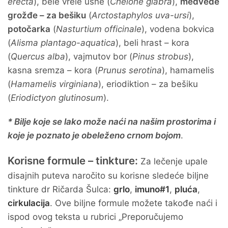
erecta
), bele vrele usne (
Chelone glabra
),
medveđe
grožđe – za bešiku
(
Arctostaphylos uva-ursi
),
potočarka
(
Nasturtium officinale
), vodena bokvica
(
Alisma plantago-aquatica
), beli hrast – kora
(
Quercus alba
), vajmutov bor (
Pinus strobus
),
kasna sremza – kora (
Prunus serotina
), hamamelis
(
Hamamelis virginiana
), eriodiktion – za bešiku
(
Eriodictyon glutinosum
).
* Bilje koje se lako može naći na našim prostorima i
koje je poznato je obeleženo crnom bojom
.
Korisne formule – tinkture:
Za lečenje upale
disajnih puteva naročito su korisne sledeće biljne
tinkture dr Ričarda Šulca:
grlo
,
imuno#1
,
pluća
,
cirkulacija
. Ove biljne formule možete takođe naći i
ispod ovog teksta u rubrici „Preporučujemo