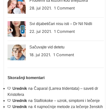
Problemi sa kožom kod tinejdžera
28. jul 2021.
1 Comment
Svi dijabetičari nisu isti – Dr Nil Nidli
22. jul 2021.
1 Comment
Sačuvajte vid detetu
18. jul 2021.
1 Comment
Skorašnji komentari
Urednik
na
Čaparal (Larrea tridentata) – saveti dr
Kristofera
Urednik
na
Stafilokoke – uzrok, simptomi i lečenje
Urednik
na
4 najmoćnije metode za lečenje ženskih