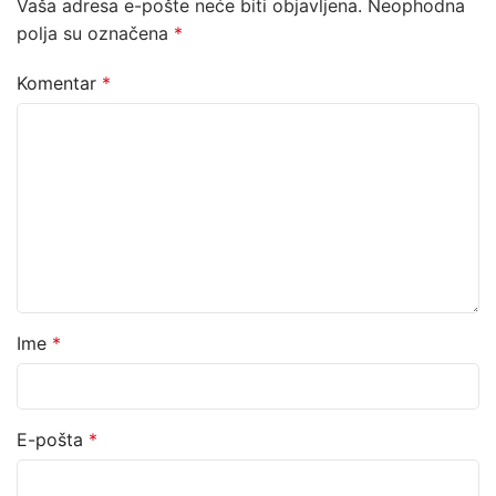
Vaša adresa e-pošte neće biti objavljena.
Neophodna
polja su označena
*
Komentar
*
Ime
*
E-pošta
*