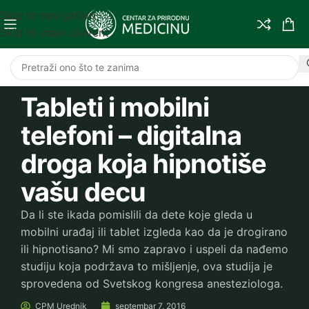
Skip to navigation
Skip to main content
Tableti i mobilni
telefoni – digitalna
droga koja hipnotiše
vašu decu
Da li ste ikada pomislili da dete koje gleda u
mobilni urađaj ili tablet izgleda kao da je drogirano
ili hipnotisano? Mi smo zapravo i uspeli da nađemo
studiju koja podržava to mišljenje, ova studija je
sprovedena od Svetskog kongresa anesteziologa.
CPM
Urednik
septembar 7, 2016