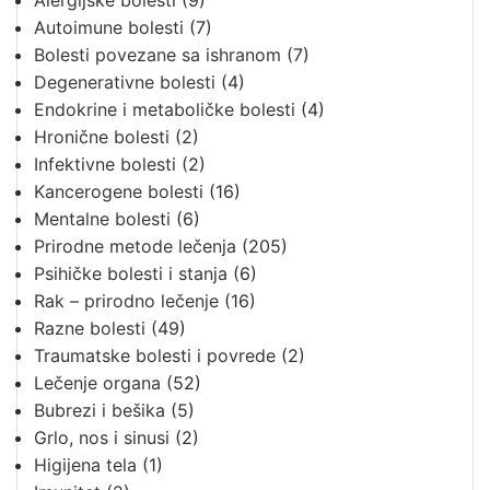
Alergijske bolesti
(9)
Autoimune bolesti
(7)
Bolesti povezane sa ishranom
(7)
Degenerativne bolesti
(4)
Endokrine i metaboličke bolesti
(4)
Hronične bolesti
(2)
Infektivne bolesti
(2)
Kancerogene bolesti
(16)
Mentalne bolesti
(6)
Prirodne metode lečenja
(205)
Psihičke bolesti i stanja
(6)
Rak – prirodno lečenje
(16)
Razne bolesti
(49)
Traumatske bolesti i povrede
(2)
Lečenje organa
(52)
Bubrezi i bešika
(5)
Grlo, nos i sinusi
(2)
Higijena tela
(1)