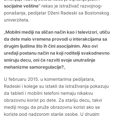
socijalne veštine
“ rekao je istraživač razvojnog-
ponašanja, pedijatar Dženi Radeski sa Bostonskog
univerziteta.
„
Mobilni mediji na sličan način kao i televizori, utiču
da dete malo vremena provodi u interakcijama sa
drugim ljudima što ih čini asocijalnim. Ako ovi
uređaji postanu način na koji roditelji svakodnevno
smiruju decu, oni će razviti svoje unutrašnje
mehanizme samoregulacije?
„
U februaru 2015. u komentarima pedijatara,
Radeski i kolege su istakli da istraživanja pokazuju
da tableti i mobilni telefoni nemaju nikakvu
obrazovnu korist po dete. Za stariju decu, takvi
mediji mogu da pruže obrazovnu korist ako se
koriste pod nadzorom starije osobe. U drugim