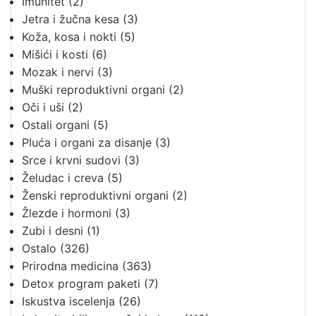
Imunitet
(2)
Jetra i žučna kesa
(3)
Koža, kosa i nokti
(5)
Mišići i kosti
(6)
Mozak i nervi
(3)
Muški reproduktivni organi
(2)
Oči i uši
(2)
Ostali organi
(5)
Pluća i organi za disanje
(3)
Srce i krvni sudovi
(3)
Želudac i creva
(5)
Ženski reproduktivni organi
(2)
Žlezde i hormoni
(3)
Zubi i desni
(1)
Ostalo
(326)
Prirodna medicina
(363)
Detox program paketi
(7)
Iskustva iscelenja
(26)