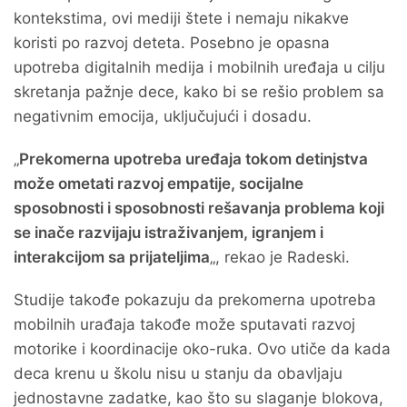
kontekstima, ovi mediji štete i nemaju nikakve
koristi po razvoj deteta. Posebno je opasna
upotreba digitalnih medija i mobilnih uređaja u cilju
skretanja pažnje dece, kako bi se rešio problem sa
negativnim emocija, uključujući i dosadu.
„
Prekomerna upotreba uređaja tokom detinjstva
može ometati razvoj empatije, socijalne
sposobnosti i sposobnosti rešavanja problema koji
se inače razvijaju istraživanjem, igranjem i
interakcijom sa prijateljim
a
„, rekao je Radeski.
Studije takođe pokazuju da prekomerna upotreba
mobilnih urađaja takođe može sputavati razvoj
motorike i koordinacije oko-ruka. Ovo utiče da kada
deca krenu u školu nisu u stanju da obavljaju
jednostavne zadatke, kao što su slaganje blokova,