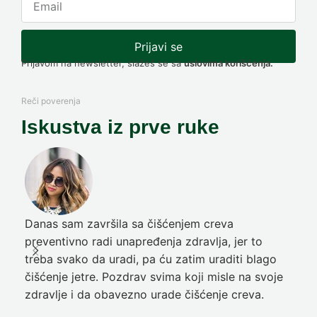
Prijavi se
Prijavom na newsletter, slažeš se sa
uslovima korišćenja.
Reči poverenja
Iskustva iz prve ruke
Danas sam završila sa čišćenjem creva
Pre
preventivno radi unapređenja zdravlja, jer to
poč
treba svako da uradi, pa ću zatim uraditi blago
nep
čišćenje jetre. Pozdrav svima koji misle na svoje
sja
zdravlje i da obavezno urade čišćenje creva.
Ni