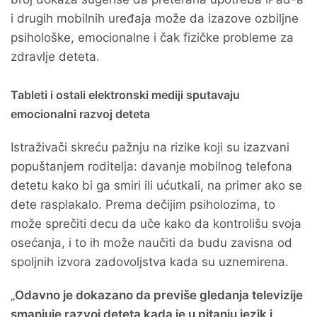
i drugih mobilnih uređaja može da izazove ozbiljne
psihološke, emocionalne i čak fizičke probleme za
zdravlje deteta.
Tableti i ostali elektronski mediji sputavaju
emocionalni razvoj deteta
Istraživači skreću pažnju na rizike koji su izazvani
popuštanjem roditelja: davanje mobilnog telefona
detetu kako bi ga smiri ili ućutkali, na primer ako se
dete rasplakalo. Prema dečijim psiholozima, to
može sprečiti decu da uče kako da kontrolišu svoja
osećanja, i to ih može naučiti da budu zavisna od
spoljnih izvora zadovoljstva kada su uznemirena.
„
Odavno je dokazano da previše gledanja televizije
smanjuje razvoj deteta kada je u pitanju jezik i