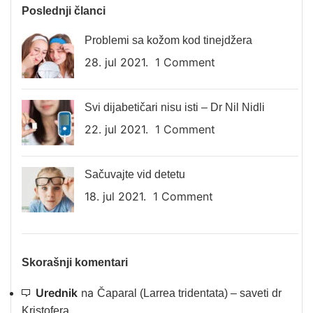
Poslednji članci
Problemi sa kožom kod tinejdžera
28. jul 2021.
1 Comment
Svi dijabetičari nisu isti – Dr Nil Nidli
22. jul 2021.
1 Comment
Sačuvajte vid detetu
18. jul 2021.
1 Comment
Skorašnji komentari
Urednik
na
Čaparal (Larrea tridentata) – saveti dr
Kristofera