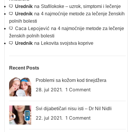
Urednik
na
Stafilokoke – uzrok, simptomi i lečenje
Urednik
na
4 najmoćnije metode za lečenje ženskih
polnih bolesti
Caca Lepojević
na
4 najmoćnije metode za lečenje
ženskih polnih bolesti
Urednik
na
Lekovita svojstva koprive
Recent Posts
Problemi sa kožom kod tinejdžera
28. jul 2021.
1 Comment
Svi dijabetičari nisu isti – Dr Nil Nidli
22. jul 2021.
1 Comment