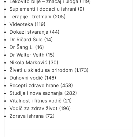
Lekovito bilje – značaj i uloga
(119)
Suplementi i dodaci u ishrani
(9)
Terapije i tretmani
(205)
Videoteka
(119)
Dokazi stvaranja
(44)
Dr Ričard Šulc
(14)
Dr Šang Li
(16)
Dr Walter Veith
(15)
Nikola Marković
(30)
Živeti u skladu sa prirodom
(1.173)
Duhovni vodič
(146)
Recepti zdrave hrane
(458)
Studije i nova saznanja
(282)
Vitalnost i fitnes vodič
(21)
Vodič za zdrav život
(196)
Zdrava ishrana
(72)