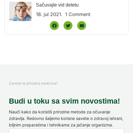
Sačuvajte vid detetu
18. jul 2021.
1 Comment
Zanima te prirodna medicina?
Budi u toku sa svim novostima!
Nauči kako da koristiš prirodne metode za očuvanje
zdravlja. Redovno šaljemo korisne savete o zdravoj ishrani,
biljnim preparatima i tehnikama za jačanje organizma.