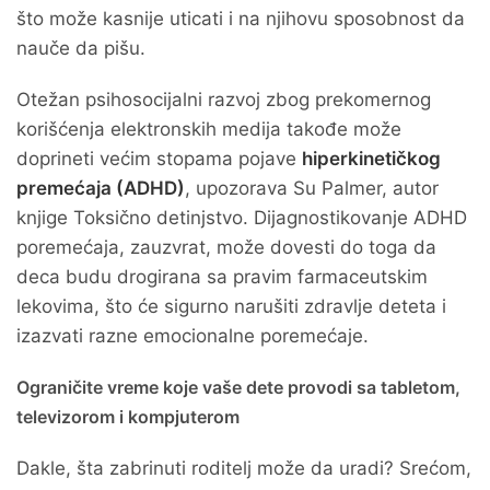
što može kasnije uticati i na njihovu sposobnost da
nauče da pišu.
Otežan psihosocijalni razvoj zbog prekomernog
korišćenja elektronskih medija takođe može
doprineti većim stopama pojave
hiperkinetičkog
premećaja (ADHD)
, upozorava Su Palmer, autor
knjige Toksično detinjstvo. Dijagnostikovanje ADHD
poremećaja, zauzvrat, može dovesti do toga da
deca budu drogirana sa pravim farmaceutskim
lekovima, što će sigurno narušiti zdravlje deteta i
izazvati razne emocionalne poremećaje.
Ograničite vreme koje vaše dete provodi sa tabletom,
televizorom i kompjuterom
Dakle, šta zabrinuti roditelj može da uradi? Srećom,