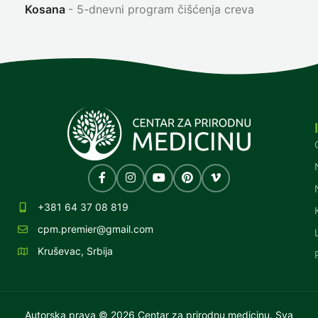
Kosana
5-dnevni program čišćenja creva
+381 64 37 08 819
cpm.premier@gmail.com
Kruševac, Srbija
Autorska prava © 2026 Centar za prirodnu medicinu. Sva