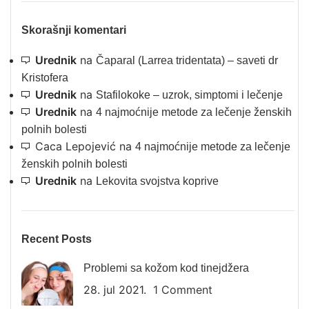
Skorašnji komentari
Urednik
na
Čaparal (Larrea tridentata) – saveti dr
Kristofera
Urednik
na
Stafilokoke – uzrok, simptomi i lečenje
Urednik
na
4 najmoćnije metode za lečenje ženskih
polnih bolesti
Caca Lepojević
na
4 najmoćnije metode za lečenje
ženskih polnih bolesti
Urednik
na
Lekovita svojstva koprive
Recent Posts
Problemi sa kožom kod tinejdžera
28. jul 2021.
1 Comment