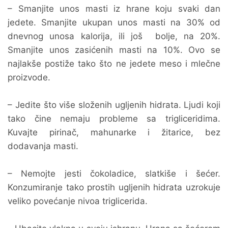
– Smanjite unos masti iz hrane koju svaki dan
jedete. Smanjite ukupan unos masti na 30% od
dnevnog unosa kalorija, ili još bolje, na 20%.
Smanjite unos zasićenih masti na 10%. Ovo se
najlakše postiže tako što ne jedete meso i mlečne
proizvode.
– Jedite što više složenih ugljenih hidrata. Ljudi koji
tako čine nemaju probleme sa trigliceridima.
Kuvajte pirinač, mahunarke i žitarice, bez
dodavanja masti.
– Nemojte jesti čokoladice, slatkiše i šećer.
Konzumiranje tako prostih ugljenih hidrata uzrokuje
veliko povećanje nivoa triglicerida.