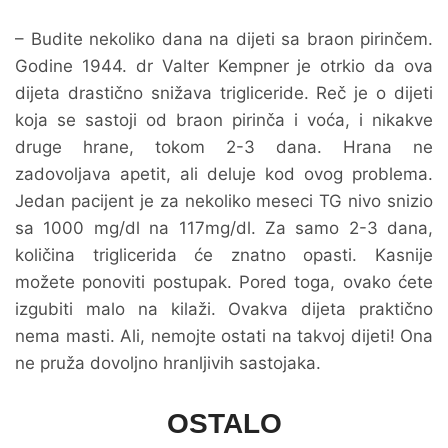
– Budite nekoliko dana na dijeti sa braon pirinčem.
Godine 1944. dr Valter Kempner je otrkio da ova
dijeta drastično snižava trigliceride. Reč je o dijeti
koja se sastoji od braon pirinča i voća, i nikakve
druge hrane, tokom 2-3 dana. Hrana ne
zadovoljava apetit, ali deluje kod ovog problema.
Jedan pacijent je za nekoliko meseci TG nivo snizio
sa 1000 mg/dl na 117mg/dl. Za samo 2-3 dana,
količina triglicerida će znatno opasti. Kasnije
možete ponoviti postupak. Pored toga, ovako ćete
izgubiti malo na kilaži. Ovakva dijeta praktično
nema masti. Ali, nemojte ostati na takvoj dijeti! Ona
ne pruža dovoljno hranljivih sastojaka.
OSTALO