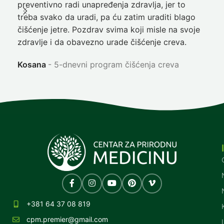
preventivno radi unapređenja zdravlja, jer to
poč
treba svako da uradi, pa ću zatim uraditi blago
nep
čišćenje jetre. Pozdrav svima koji misle na svoje
sja
zdravlje i da obavezno urade čišćenje creva.
Ni
Kosana
5-dnevni program čišćenja creva
+381 64 37 08 819
cpm.premier@gmail.com