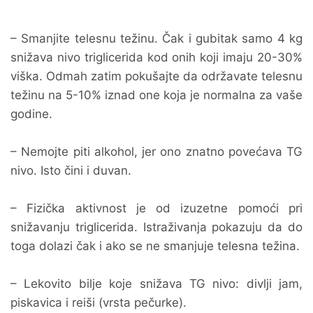
– Smanjite telesnu težinu. Čak i gubitak samo 4 kg
snižava nivo triglicerida kod onih koji imaju 20-30%
viška. Odmah zatim pokušajte da održavate telesnu
težinu na 5-10% iznad one koja je normalna za vaše
godine.
– Nemojte piti alkohol, jer ono znatno povećava TG
nivo. Isto čini i duvan.
– Fizička aktivnost je od izuzetne pomoći pri
snižavanju triglicerida. Istraživanja pokazuju da do
toga dolazi čak i ako se ne smanjuje telesna težina.
– Lekovito bilje koje snižava TG nivo: divlji jam,
piskavica i reiši (vrsta pečurke).