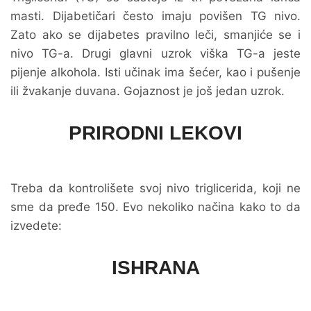
masti. Dijabetičari često imaju povišen TG nivo.
Zato ako se dijabetes pravilno leči, smanjiće se i
nivo TG-a. Drugi glavni uzrok viška TG-a jeste
pijenje alkohola. Isti učinak ima šećer, kao i pušenje
ili žvakanje duvana. Gojaznost je još jedan uzrok.
PRIRODNI LEKOVI
Treba da kontrolišete svoj nivo triglicerida, koji ne
sme da pređe 150. Evo nekoliko načina kako to da
izvedete:
ISHRANA