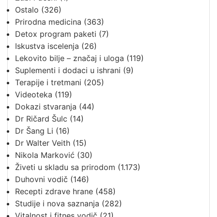
Ostalo
(326)
Prirodna medicina
(363)
Detox program paketi
(7)
Iskustva iscelenja
(26)
Lekovito bilje – značaj i uloga
(119)
Suplementi i dodaci u ishrani
(9)
Terapije i tretmani
(205)
Videoteka
(119)
Dokazi stvaranja
(44)
Dr Ričard Šulc
(14)
Dr Šang Li
(16)
Dr Walter Veith
(15)
Nikola Marković
(30)
Živeti u skladu sa prirodom
(1.173)
Duhovni vodič
(146)
Recepti zdrave hrane
(458)
Studije i nova saznanja
(282)
Vitalnost i fitnes vodič
(21)