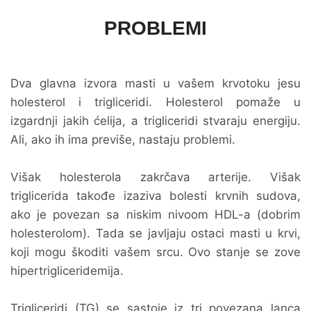
PROBLEMI
Dva glavna izvora masti u vašem krvotoku jesu
holesterol i trigliceridi. Holesterol pomaže u
izgardnji jakih ćelija, a trigliceridi stvaraju energiju.
Ali, ako ih ima previše, nastaju problemi.
Višak holesterola zakrčava arterije. Višak
triglicerida takođe izaziva bolesti krvnih sudova,
ako je povezan sa niskim nivoom HDL-a (dobrim
holesterolom). Tada se javljaju ostaci masti u krvi,
koji mogu škoditi vašem srcu. Ovo stanje se zove
hipertrigliceridemija.
Trigliceridi (TG) se sastoje iz tri povezana lanca