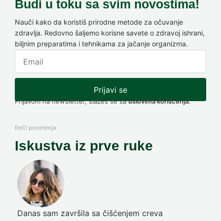
Budi u toku sa svim novostima!
Nauči kako da koristiš prirodne metode za očuvanje
zdravlja. Redovno šaljemo korisne savete o zdravoj ishrani,
biljnim preparatima i tehnikama za jačanje organizma.
Prijavi se
Prijavom na newsletter, slažeš se sa
uslovima korišćenja.
Reči poverenja
Iskustva iz prve ruke
Danas sam završila sa čišćenjem creva
Pre