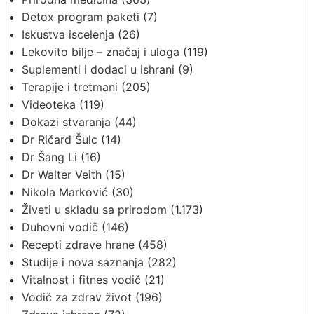
Detox program paketi
(7)
Iskustva iscelenja
(26)
Lekovito bilje – značaj i uloga
(119)
Suplementi i dodaci u ishrani
(9)
Terapije i tretmani
(205)
Videoteka
(119)
Dokazi stvaranja
(44)
Dr Ričard Šulc
(14)
Dr Šang Li
(16)
Dr Walter Veith
(15)
Nikola Marković
(30)
Živeti u skladu sa prirodom
(1.173)
Duhovni vodič
(146)
Recepti zdrave hrane
(458)
Studije i nova saznanja
(282)
Vitalnost i fitnes vodič
(21)
Vodič za zdrav život
(196)