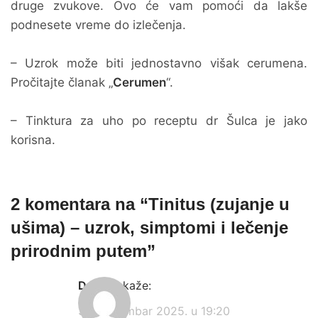
druge zvukove. Ovo će vam pomoći da lakše
podnesete vreme do izlečenja.
– Uzrok može biti jednostavno višak cerumena.
Pročitajte članak „
Cerumen
“.
– Tinktura za uho po receptu dr Šulca je jako
korisna.
2 komentara na “
Tinitus (zujanje u
ušima) – uzrok, simptomi i lečenje
prirodnim putem
”
Dobrila
kaže:
30. novembar 2025. u 19:20