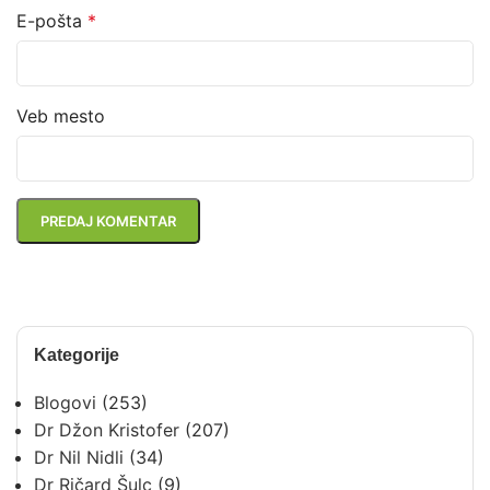
E-pošta
*
Veb mesto
Kategorije
Blogovi
(253)
Dr Džon Kristofer
(207)
Dr Nil Nidli
(34)
Dr Ričard Šulc
(9)