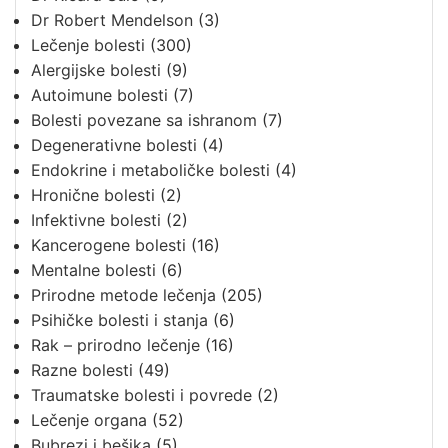
Dr Robert Mendelson
(3)
Lečenje bolesti
(300)
Alergijske bolesti
(9)
Autoimune bolesti
(7)
Bolesti povezane sa ishranom
(7)
Degenerativne bolesti
(4)
Endokrine i metaboličke bolesti
(4)
Hronične bolesti
(2)
Infektivne bolesti
(2)
Kancerogene bolesti
(16)
Mentalne bolesti
(6)
Prirodne metode lečenja
(205)
Psihičke bolesti i stanja
(6)
Rak – prirodno lečenje
(16)
Razne bolesti
(49)
Traumatske bolesti i povrede
(2)
Lečenje organa
(52)
Bubrezi i bešika
(5)