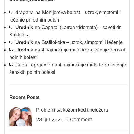
dragana
na
Menijerova bolest – uzrok, simptomi i
lečenje prirodnim putem
Urednik
na
Čaparal (Larrea tridentata) – saveti dr
Kristofera
Urednik
na
Stafilokoke – uzrok, simptomi i lečenje
Urednik
na
4 najmoćnije metode za lečenje ženskih
polnih bolesti
Caca Lepojević
na
4 najmoćnije metode za lečenje
ženskih polnih bolesti
Recent Posts
Problemi sa kožom kod tinejdžera
28. jul 2021.
1 Comment