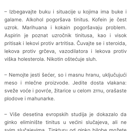
– Izbegavajte buku i situacije u kojima ima buke i
galame. Alkohol pogoršava tinitus. Kofein je čest
uzrok. Marihuana i kokain pogoršavaju problem.
Aspirin je poznat uzročnik tinitusa, kao i visok
pritisak i lekovi protiv artritisa. Čuvajte se i steroida,
lekova protiv grčeva, vazodilatora i lekova protiv
viška holesterola. Nikotin oštećuje sluh.
– Nemojte jesti šećer, so i masnu hranu, uključujući
meso i mlečne proizvode. Jedite dosta vlakana:
sveže voće i povrće, žitarice u celom zrnu, orašaste
plodove i mahunarke.
– Više desetina evropskih studija je dokazalo da
ginko eliminište tinitus u većini slučajeva, ali ne
svim slučajevima. Tinkturu od ginko bilobe možete