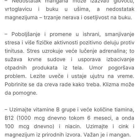
– Nedostatak mangana može izazvati gluvoću,
vrtoglavicu i buku u ušima, a nedostatak
magnezijuma – trzanje nerava i osetljivost na buku.
– Poboljšanje i promene u ishrani, smanjivanje
stresa i više fizičke aktivnosti pozitivno deluju protiv
tinitusa. Stres uzrokuje veće lučenje adrenalina; to
sužava krvne sudove i usporava izbacivanje
otpadnih produkata iz tela. Umor pogoršava
problem. Lezite uveče i ustaje ujutru na vreme.
Pobrinite se da creva rade kako treba. Klizma može
da pomogne.
– Uzimajte vitamine B grupe i veće količine tiamina,
B12 (1000 mcg dnevno tokom 6 meseci, a onda
100 mcg dnevno) i niacin. Uzimajte i cink i
magnezijum iz prirodnih izvora. Važan je i mangan.