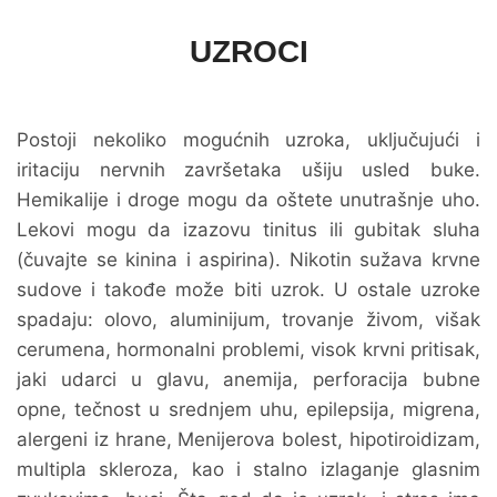
UZROCI
Postoji nekoliko mogućnih uzroka, uključujući i
iritaciju nervnih završetaka ušiju usled buke.
Hemikalije i droge mogu da oštete unutrašnje uho.
Lekovi mogu da izazovu tinitus ili gubitak sluha
(čuvajte se kinina i aspirina). Nikotin sužava krvne
sudove i takođe može biti uzrok. U ostale uzroke
spadaju: olovo, aluminijum, trovanje živom, višak
cerumena, hormonalni problemi, visok krvni pritisak,
jaki udarci u glavu, anemija, perforacija bubne
opne, tečnost u srednjem uhu, epilepsija, migrena,
alergeni iz hrane, Menijerova bolest, hipotiroidizam,
multipla skleroza, kao i stalno izlaganje glasnim