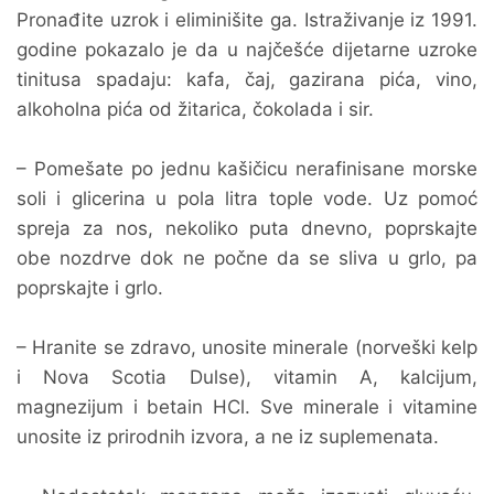
Pronađite uzrok i eliminišite ga. Istraživanje iz 1991.
godine pokazalo je da u najčešće dijetarne uzroke
tinitusa spadaju: kafa, čaj, gazirana pića, vino,
alkoholna pića od žitarica, čokolada i sir.
– Pomešate po jednu kašičicu nerafinisane morske
soli i glicerina u pola litra tople vode. Uz pomoć
spreja za nos, nekoliko puta dnevno, poprskajte
obe nozdrve dok ne počne da se sliva u grlo, pa
poprskajte i grlo.
– Hranite se zdravo, unosite minerale (norveški kelp
i Nova Scotia Dulse), vitamin A, kalcijum,
magnezijum i betain HCl. Sve minerale i vitamine
unosite iz prirodnih izvora, a ne iz suplemenata.