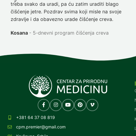
treba svako da uradi, pa ću zatim uraditi blago
nep
čišćenje jetre. Pozdrav svima koji misle na svoje
sja
zdravlje i da obavezno urade čišćenje creva.
Ni
Kosana
5-dnevni program čišćenja creva
+381 64 37 08 819
cpm.premier@gmail.com