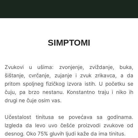
SIMPTOMI
Zvukovi u ušima: zvonjenje, zviždanje, buka,
šištanje, cvrčanje, zujanje i zvuk zrikavca, a da
pritom spoljneg fizičkog izvora istih. U početku se
čuju, pa brzo nestanu. Konstantno traju i niko ih
drugi ne čuje osim vas.
Učestalost tinitusa se povećava sa godinama.
Izgleda da levo uvo češće proizvodi zvukove od
desnog. Oko 75% gluvih ljudi kaže da ima tinitus.