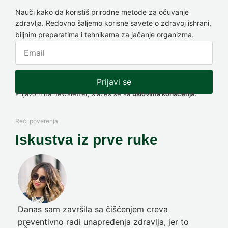
Nauči kako da koristiš prirodne metode za očuvanje
zdravlja. Redovno šaljemo korisne savete o zdravoj ishrani,
biljnim preparatima i tehnikama za jačanje organizma.
Prijavi se
Prijavom na newsletter, slažeš se sa
uslovima korišćenja.
Reči poverenja
Iskustva iz prve ruke
Danas sam završila sa čišćenjem creva
Pre
preventivno radi unapređenja zdravlja, jer to
poč