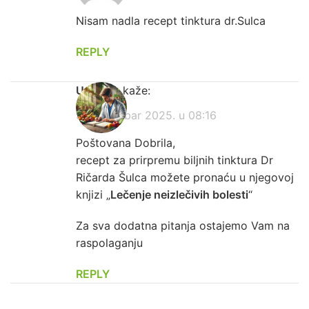
Nisam nadla recept tinktura dr.Sulca
REPLY
Urednik
kaže:
9. decembar 2025. u 08:16
Poštovana Dobrila,
recept za prirpremu biljnih tinktura Dr
Ričarda Šulca možete pronaću u njegovoj
knjizi „
Lečenje neizlečivih bolesti
“
Za sva dodatna pitanja ostajemo Vam na
raspolaganju
REPLY