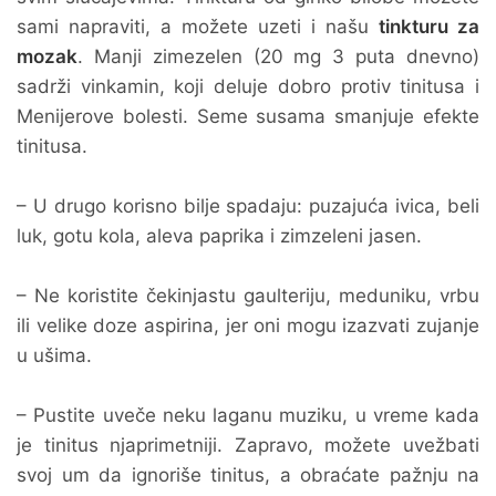
sami napraviti, a možete uzeti i našu
tinkturu za
mozak
. Manji zimezelen (20 mg 3 puta dnevno)
sadrži vinkamin, koji deluje dobro protiv tinitusa i
Menijerove bolesti. Seme susama smanjuje efekte
tinitusa.
– U drugo korisno bilje spadaju: puzajuća ivica, beli
luk, gotu kola, aleva paprika i zimzeleni jasen.
– Ne koristite čekinjastu gaulteriju, meduniku, vrbu
ili velike doze aspirina, jer oni mogu izazvati zujanje
u ušima.
– Pustite uveče neku laganu muziku, u vreme kada
je tinitus njaprimetniji. Zapravo, možete uvežbati
svoj um da ignoriše tinitus, a obraćate pažnju na