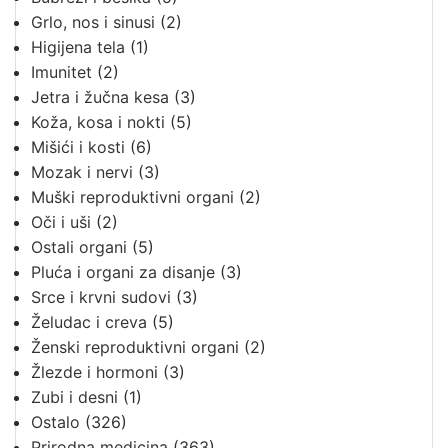
Grlo, nos i sinusi
(2)
Higijena tela
(1)
Imunitet
(2)
Jetra i žučna kesa
(3)
Koža, kosa i nokti
(5)
Mišići i kosti
(6)
Mozak i nervi
(3)
Muški reproduktivni organi
(2)
Oči i uši
(2)
Ostali organi
(5)
Pluća i organi za disanje
(3)
Srce i krvni sudovi
(3)
Želudac i creva
(5)
Ženski reproduktivni organi
(2)
Žlezde i hormoni
(3)
Zubi i desni
(1)
Ostalo
(326)
Prirodna medicina
(363)