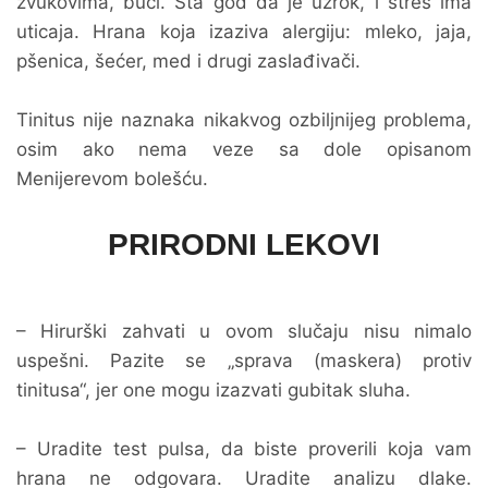
zvukovima, buci. Šta god da je uzrok, i stres ima
uticaja. Hrana koja izaziva alergiju: mleko, jaja,
pšenica, šećer, med i drugi zaslađivači.
Tinitus nije naznaka nikakvog ozbiljnijeg problema,
osim ako nema veze sa dole opisanom
Menijerevom bolešću.
PRIRODNI LEKOVI
– Hirurški zahvati u ovom slučaju nisu nimalo
uspešni. Pazite se „sprava (maskera) protiv
tinitusa“, jer one mogu izazvati gubitak sluha.
– Uradite test pulsa, da biste proverili koja vam
hrana ne odgovara. Uradite analizu dlake.