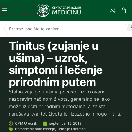
Skip to navigation
Skip to main content
Tinitus (zujanje u
ušima) – uzrok,
simptomi i lečenje
prirodnim putem
Stalno zujanje u ušima je često uzrokovano
nezdravim načinom života, generalno se lako
može izlečiti prirodnim metodama, a zaista
narušava kvalitet života jer izuzetno mnogo iritira.
CPM
Urednik
septembar 18, 2019
Prirodne metode lečenja
,
Terapije i tretmani