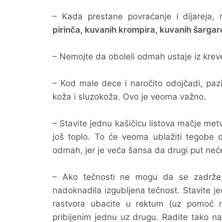
– Kada prestane povraćanje i dijareja, 
pirinča, kuvanih krompira, kuvanih šargare
– Nemojte da oboleli odmah ustaje iz krevet
– Kod male dece i naročito odojčadi, paz
koža i sluzokoža. Ovo je veoma važno.
– Stavite jednu kašičicu listova mačje met
još toplo. To će veoma ublažiti tegobe 
odmah, jer je veća šansa da drugi put neće
– Ako tečnosti ne mogu da se zadrže,
nadoknadila izgubljena tečnost. Stavite je
rastvora ubacite u rektum (uz pomoć m
pribijenim jednu uz drugu. Radite tako n