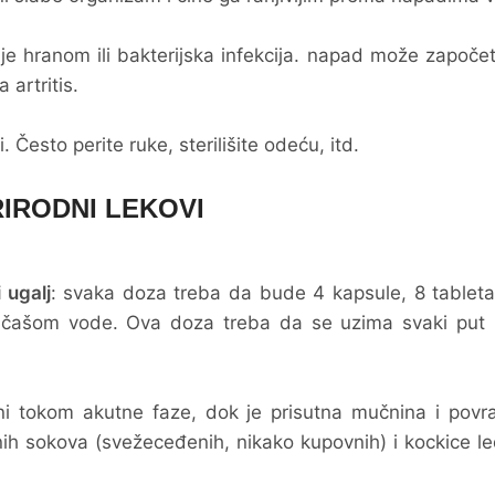
nje hranom ili bakterijska infekcija. napad može započe
 artritis.
 Često perite ruke, sterilišite odeću, itd.
IRODNI LEKOVI
i ugalj
: svaka doza treba da bude 4 kapsule, 8 tableta 
a čašom vode. Ova doza treba da se uzima svaki put 
ni tokom akutne faze, dok je prisutna mučnina i povra
h sokova (svežeceđenih, nikako kupovnih) i kockice le