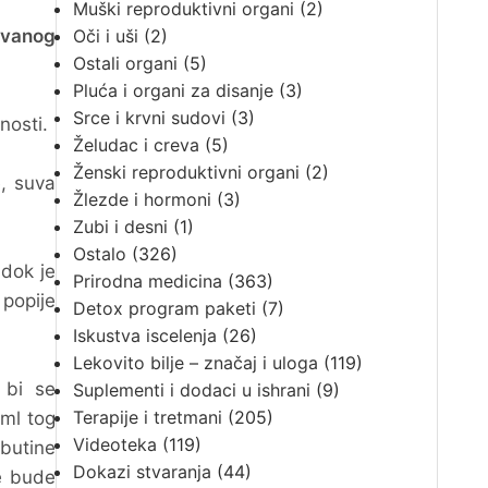
Muški reproduktivni organi
(2)
vanog
Oči i uši
(2)
Ostali organi
(5)
Pluća i organi za disanje
(3)
Srce i krvni sudovi
(3)
nosti.
Želudac i creva
(5)
Ženski reproduktivni organi
(2)
e, suva
Žlezde i hormoni
(3)
Zubi i desni
(1)
Ostalo
(326)
 dok je
Prirodna medicina
(363)
popije
Detox program paketi
(7)
Iskustva iscelenja
(26)
Lekovito bilje – značaj i uloga
(119)
 bi se
Suplementi i dodaci u ishrani
(9)
Terapije i tretmani
(205)
 ml tog
Videoteka
(119)
butine
Dokazi stvaranja
(44)
e bude