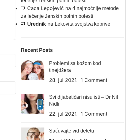
lečenje ženskih polnih bolesti
Caca Lepojević
na
4 najmoćnije metode
za lečenje ženskih polnih bolesti
Urednik
na
Lekovita svojstva koprive
Recent Posts
Problemi sa kožom kod
tinejdžera
28. jul 2021.
1 Comment
Svi dijabetičari nisu isti – Dr Nil
Nidli
22. jul 2021.
1 Comment
Sačuvajte vid detetu