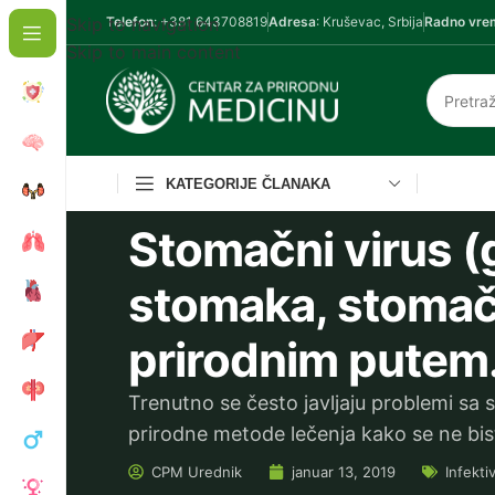
Skip to navigation
Telefon
: +381 643708819
Adresa
: Kruševac, Srbija
Radno vre
Skip to main content
KATEGORIJE ČLANAKA
Stomačni virus (g
stomaka, stomačni
prirodnim putem
Trenutno se često javljaju problemi sa
prirodne metode lečenja kako se ne bis
CPM
Urednik
januar 13, 2019
Infekti