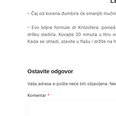
L
– Čaj od korena đumbira će smanjiti mučni
– Evo biljne formule dr Kristofera: pome
dršku sladića. Kuvajte 20 minuta u litru vo
Kada se ohladi, stavite u flašu i držite n
Ostavite odgovor
Vaša adresa e-pošte neće biti objavljena.
Ne
Komentar
*