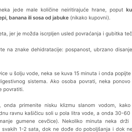
neka jede male količine neiritirajuće hrane, poput
ku
pi, banana ili sosa od jabuke
(nikako kupovni).
a, jer je možda iscrpljen usled povraćanja i gubitka teč
ite na znake dehidratacije: pospanost, ubrzano disanj
vice u šolju vode, neka se kuva 15 minuta i onda popijte
digestivnog sistema. Ako osoba povrati, neka ponovo 
 povratiti.
 onda primenite nisku klizmu slanom vodom, kako
dnu ravnu kašičicu soli u pola litra vode, a onda 30-60
anje gumene cevčice). Nekoliko minuta neka drži 
a svakih 1-2 sata, dok ne dođe do poboljšanja i dok n