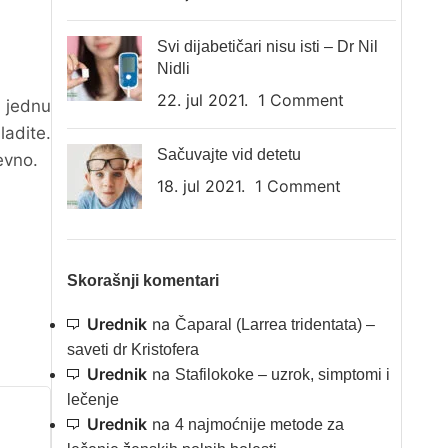
Svi dijabetičari nisu isti – Dr Nil
Nidli
22. jul 2021.
1 Comment
 jednu
ladite.
Sačuvajte vid detetu
evno.
18. jul 2021.
1 Comment
Skorašnji komentari
Urednik
na
Čaparal (Larrea tridentata) –
saveti dr Kristofera
Urednik
na
Stafilokoke – uzrok, simptomi i
lečenje
Urednik
na
4 najmoćnije metode za