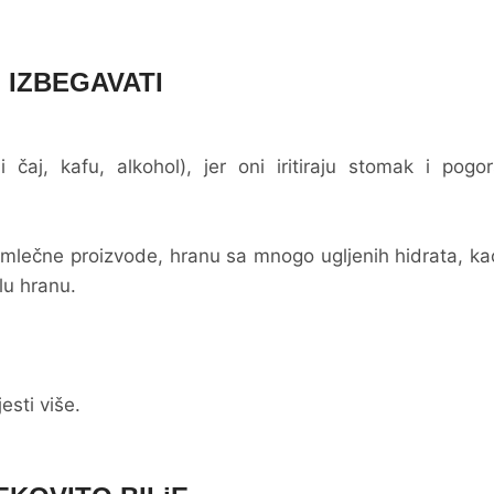
IZBEGAVATI
 čaj, kafu, alkohol), jer oni iritiraju stomak i pogo
mlečne proizvode, hranu sa mnogo ugljenih hidrata, ka
elu hranu.
esti više.