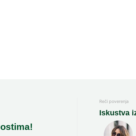
Reči poverenja
Iskustva i
vostima!