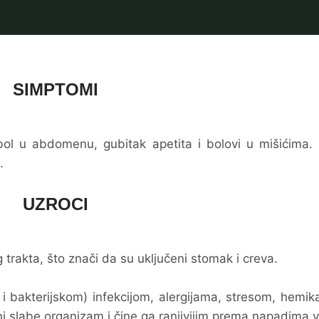
SIMPTOMI
 bol u abdomenu, gubitak apetita i bolovi u mišićima.
.
UZROCI
g trakta, što znači da su uključeni stomak i creva.
 bakterijskom) infekcijom, alergijama, stresom, hemik
 oni slabe organizam i čine ga ranjivijim prema napadima v