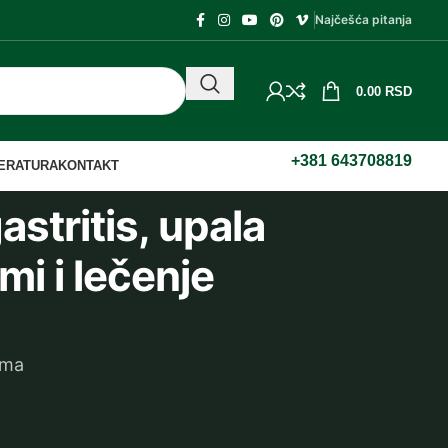
Najčešća pitanja
0.00
RSD
+381 643708819
TERATURA
KONTAKT
astritis, upala
i i lečenje
ama