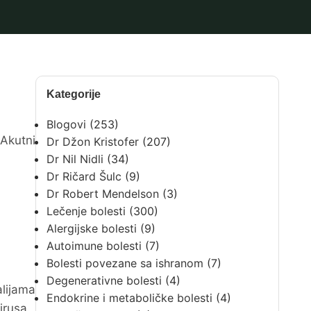
Kategorije
Blogovi
(253)
 Akutni
Dr Džon Kristofer
(207)
Dr Nil Nidli
(34)
Dr Ričard Šulc
(9)
Dr Robert Mendelson
(3)
Lečenje bolesti
(300)
Alergijske bolesti
(9)
Autoimune bolesti
(7)
Bolesti povezane sa ishranom
(7)
Degenerativne bolesti
(4)
alijama
Endokrine i metaboličke bolesti
(4)
irusa.