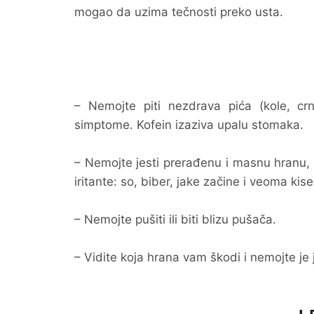
mogao da uzima tečnosti preko usta.
– Nemojte piti nezdrava pića (kole, crni
simptome. Kofein izaziva upalu stomaka.
– Nemojte jesti prerađenu i masnu hranu, 
iritante: so, biber, jake začine i veoma kis
– Nemojte pušiti ili biti blizu pušača.
– Vidite koja hrana vam škodi i nemojte je j