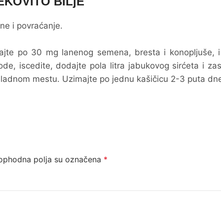
EKOVITO BILjE
ne i povraćanje.
šajte po 30 mg lanenog semena, bresta i konopljuše, i
de, iscedite, dodajte pola litra jabukovog sirćeta i zas
a hladnom mestu. Uzimajte po jednu kašičicu 2-3 puta dn
ophodna polja su označena
*