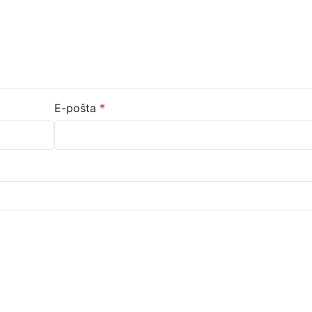
E-pošta
*