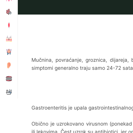
Mučnina, povraćanje, groznica, dijareja,
simptomi generalno traju samo 24-72 sata
Gastroenteritis je upala gastrointestinalno
Obično je uzrokovano virusnom (ponekad i
ili lekovima. Čest uzrok su antibiotici, jer