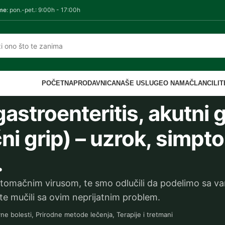
me
: pon.-pet.: 9:00h - 17:00h
POČETNA
PRODAVNICA
NAŠE USLUGE
O NAMA
ČLANCI
LI
astroenteritis, akutni g
 grip) – uzrok, simptom
.
 stomačnim virusom, te smo odlučili da podelimo sa v
te mučili sa ovim neprijatnim problem.
vne bolesti
,
Prirodne metode lečenja
,
Terapije i tretmani