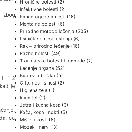
Hronične bolesti
(2)
Infektivne bolesti
(2)
ti zbog
Kancerogene bolesti
(16)
Mentalne bolesti
(6)
Prirodne metode lečenja
(205)
Psihičke bolesti i stanja
(6)
Rak – prirodno lečenje
(16)
Razne bolesti
(49)
Traumatske bolesti i povrede
(2)
Lečenje organa
(52)
Bubrezi i bešika
(5)
ili 1-2
Grlo, nos i sinusi
(2)
kad je
Higijena tela
(1)
Imunitet
(2)
Jetra i žučna kesa
(3)
ćanje.
Koža, kosa i nokti
(5)
da, da
Mišići i kosti
(6)
Mozak i nervi
(3)