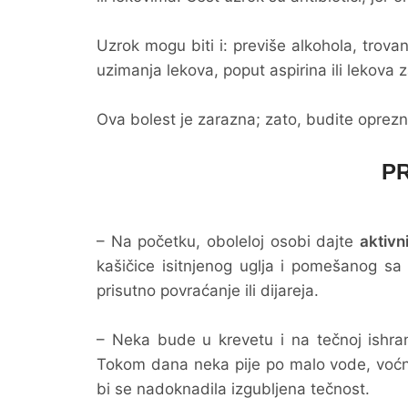
Uzrok mogu biti i: previše alkohola, trova
uzimanja lekova, poput aspirina ili lekova za
Ova bolest je zarazna; zato, budite oprezni.
PR
– Na početku, oboleloj osobi dajte
aktivn
kašičice isitnjenog uglja i pomešanog s
prisutno povraćanje ili dijareja.
– Neka bude u krevetu i na tečnoj ishra
Tokom dana neka pije po malo vode, voćni
bi se nadoknadila izgubljena tečnost.