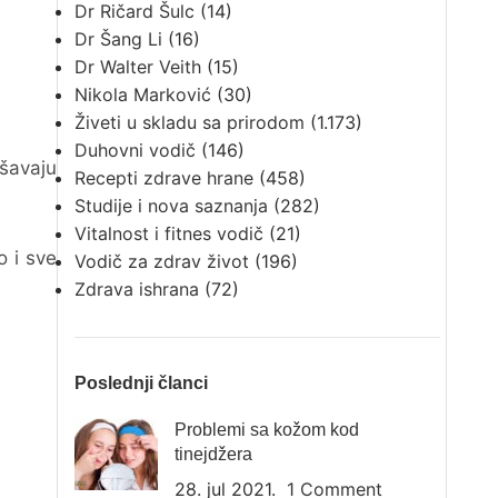
Dr Ričard Šulc
(14)
Dr Šang Li
(16)
Dr Walter Veith
(15)
Nikola Marković
(30)
Živeti u skladu sa prirodom
(1.173)
Duhovni vodič
(146)
ršavaju
Recepti zdrave hrane
(458)
Studije i nova saznanja
(282)
Vitalnost i fitnes vodič
(21)
o i sve
Vodič za zdrav život
(196)
Zdrava ishrana
(72)
Poslednji članci
Problemi sa kožom kod
tinejdžera
28. jul 2021.
1 Comment