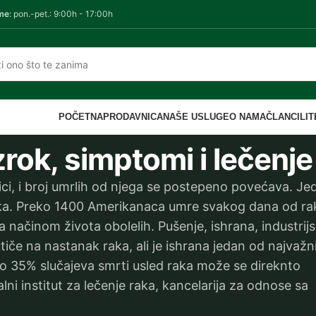
me
: pon.-pet.: 9:00h - 17:00h
POČETNA
PRODAVNICA
NAŠE USLUGE
O NAMA
ČLANCI
LI
zrok, simptomi i lečenj
ici, i broj umrlih od njega se postepeno povećava. Je
aka. Preko 1400 Amerikanaca umre svakog dana od ra
načinom života obolelih. Pušenje, ishrana, industrijs
tiče na nastanak raka, ali je ishrana jedan od najvažni
Oko 35% slučajeva smrti usled raka može se direknto
ni institut za lečenje raka, kancelarija za odnose sa