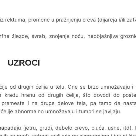
 iz rektuma, promene u pražnjenju creva (dijareja i/ili zat
fne žlezde, svrab, znojenje noću, neobjašnjiva groznica
UZROCI
ačije od drugih ćelija u telu. One se brzo umnožavaju i
na kradu hranu od drugih ćelija, što dovodi do post
e premeste i na druge delove tela, pa tamo da nast
lije abnormalno umnožavaju i tumori se javljaju.
padaju (jetru, grudi, debelo crevo, pluća, usne, itd). 