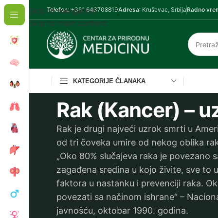
Skip to navigation
Telefon
: +381 643708819
Adresa
: Kruševac, Srbija
Radno vre
Skip to main content
KATEGORIJE ČLANAKA
Rak (Kancer) – u
Rak je drugi najveći uzrok smrti u Amer
od tri čoveka umire od nekog oblika r
„Oko 80% slučajeva raka je povezano sa 
zagađena sredina u kojo živite, sve to u
faktora u nastanku i prevenciji raka. 
povezati sa načinom ishrane“ – Nacional
javnošću, oktobar 1990. godina.