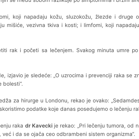
d njih se među sobom razlikuje po simptomima i brzini šir
nomi, koji napadaju kožu, sluzokožu, žlezde i druge o
ju mišiće, vezivna tkiva i kosti; i limfomi, koji napadaju
iti rak i početi sa lečenjem. Svakog minuta umre po
, izjavio je sledeće: „O uzrocima i prevenciji raka se z
 bolesti“.
oledža za hirurge u Londonu, rekao je ovako: „Sedamde
 iskoristimo podatke koje danas posedujemo o lečenju ra
enju raka
dr Kavecki
je rekao: „Pri lečenju tumora, od 
, već i da se ojača ceo odbrambeni sistem organizma“.