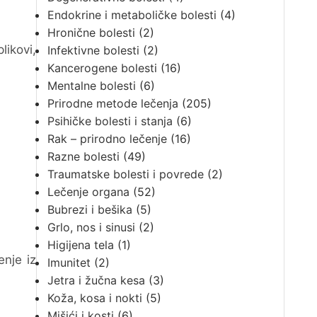
Endokrine i metaboličke bolesti
(4)
Hronične bolesti
(2)
likovi,
Infektivne bolesti
(2)
Kancerogene bolesti
(16)
Mentalne bolesti
(6)
Prirodne metode lečenja
(205)
Psihičke bolesti i stanja
(6)
Rak – prirodno lečenje
(16)
Razne bolesti
(49)
Traumatske bolesti i povrede
(2)
Lečenje organa
(52)
Bubrezi i bešika
(5)
Grlo, nos i sinusi
(2)
Higijena tela
(1)
enje iz
Imunitet
(2)
Jetra i žučna kesa
(3)
Koža, kosa i nokti
(5)
Mišići i kosti
(6)