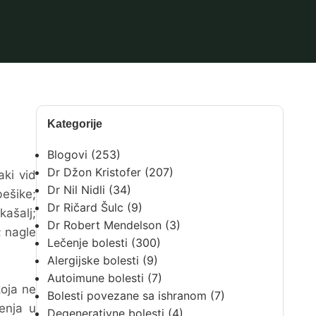
Kategorije
Blogovi
(253)
Dr Džon Kristofer
(207)
aki vid
Dr Nil Nidli
(34)
bešike;
Dr Ričard Šulc
(9)
kašalj;
Dr Robert Mendelson
(3)
; nagle
Lečenje bolesti
(300)
Alergijske bolesti
(9)
Autoimune bolesti
(7)
oja ne
Bolesti povezane sa ishranom
(7)
jenja u
Degenerativne bolesti
(4)