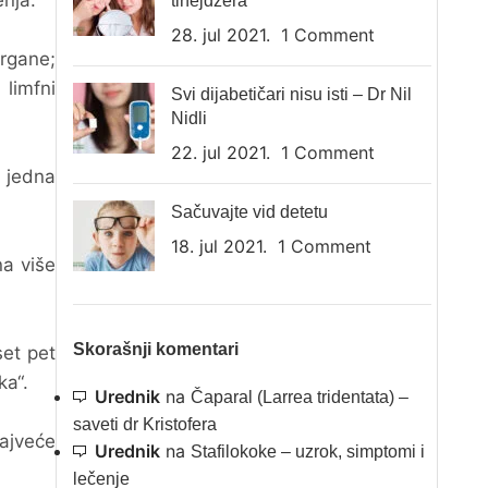
enja.
tinejdžera
28. jul 2021.
1 Comment
rgane;
 limfni
Svi dijabetičari nisu isti – Dr Nil
Nidli
22. jul 2021.
1 Comment
 jedna
Sačuvajte vid detetu
18. jul 2021.
1 Comment
na više
Skorašnji komentari
set pet
ka“.
Urednik
na
Čaparal (Larrea tridentata) –
saveti dr Kristofera
najveće
Urednik
na
Stafilokoke – uzrok, simptomi i
lečenje