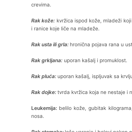
crevima.
Rak kože:
kvržica ispod kože, mladeži koji me
i ranice koje liče na mladeže.
Rak usta ili grla:
hronična pojava rana u usti
Rak grkljana:
uporan kašalj i promuklost.
Rak pluća:
uporan kašalj, ispljuvak sa krvlj
Rak dojke:
tvrda kvržica koja ne nestaje i 
Leukemija:
belilo kože, gubitak kilograma
nosa.