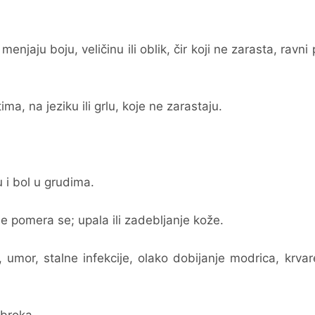
njaju boju, veličinu ili oblik, čir koji ne zarasta, ravni p
ma, na jeziku ili grlu, koje ne zarastaju.
u i bol u grudima.
ne pomera se; upala ili zadebljanje kože.
, umor, stalne infekcije, olako dobijanje modrica, krvar