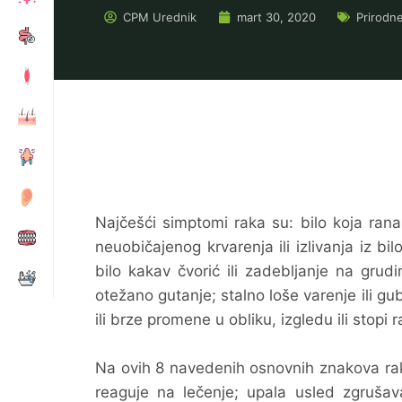
CPM
Urednik
mart 30, 2020
Prirodn
Najčešći simptomi raka su: bilo koja rana
neuobičajenog krvarenja ili izlivanja iz bi
bilo kakav čvorić ili zadebljanje na grud
otežano gutanje; stalno loše varenje ili gu
ili brze promene u obliku, izgledu ili stopi
Na ovih 8 navedenih osnovnih znakova rak
reaguje na lečenje; upala usled zgrušavan