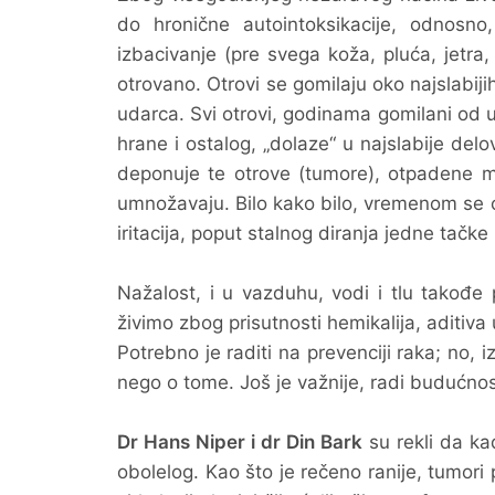
do hronične autointoksikacije, odnosno,
izbacivanje (pre svega koža, pluća, jetra
otrovano. Otrovi se gomilaju oko najslabiji
udarca. Svi otrovi, godinama gomilani od 
hrane i ostalog, „dolaze“ u najslabije del
deponuje te otrove (tumore), otpadene mat
umnožavaju. Bilo kako bilo, vremenom se ć
iritacija, poput stalnog diranja jedne tačke
Nažalost, i u vazduhu, vodi i tlu takođe 
živimo zbog prisutnosti hemikalija, aditiva
Potrebno je raditi na prevenciji raka; no,
nego o tome. Još je važnije, radi budućnost
Dr Hans Niper i dr Din Bark
su rekli da kad
obolelog. Kao što je rečeno ranije, tumori