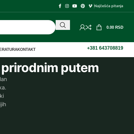
Najčešća pitanja
0.00
RSD
+381 643708819
TERATURA
KONTAKT
e prirodnim putem
dan
ka.
ki
jih