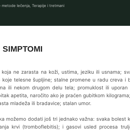
e metode lečenja
,
Terapije i tretmani
SIMPTOMI
 koja ne zarasta na koži, ustima, jeziku ili usnama; sv
lo koje telesne šupljine; stalne promene u radu creva i 
ima ili nekom drugom delu tela; promuklost ili uporan 
bitak apetita, naročito ako je praćen gubitkom kilograma
 rasta mladeža ili bradavice; stalan umor.
a možemo dodati još tri jednako važna: svaka bolest k
ja krvi (tromboflebitis); i gasovi usled procesa trul