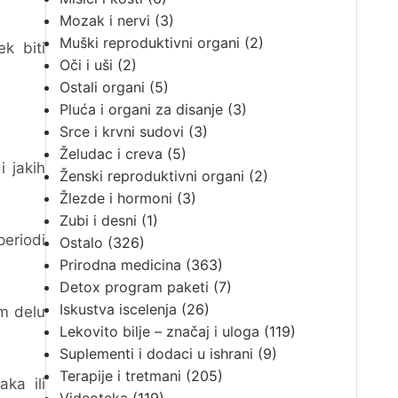
Mozak i nervi
(3)
Muški reproduktivni organi
(2)
k biti
Oči i uši
(2)
Ostali organi
(5)
Pluća i organi za disanje
(3)
Srce i krvni sudovi
(3)
Želudac i creva
(5)
i jakih
Ženski reproduktivni organi
(2)
Žlezde i hormoni
(3)
Zubi i desni
(1)
periodi
Ostalo
(326)
Prirodna medicina
(363)
Detox program paketi
(7)
Iskustva iscelenja
(26)
em delu
Lekovito bilje – značaj i uloga
(119)
Suplementi i dodaci u ishrani
(9)
Terapije i tretmani
(205)
ka ili