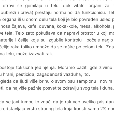
 otrovi se gomilaju u telu, dok vitalni organi za n
, bubrezi i creva) prestaju normalno da funkcionišu. Te
h organa ili u onom delu tela koji je bio povređen usled p
unosa čajeva, kafe, duvana, koka-kole, mesa, alkohola,
ove tela. Telo zato pokušava da napravi prostor u koji 
erije i ćelije koje su izgubile kontrolu i počele nagl
elije raka toliko umnože da se rašire po celom telu. Zn
 na telu, može izazvati rak.
postoje toksična jedinjenja. Moramo paziti gde živimo
 u hrani, pesticida, zagađenosti vazduha, itd.
 izgleda da ljudi više brinu o svom psu šampionu i novim
i, da najviše pažnje posvetite zdravlju svog tela i duha
a se javi tumor, to znači da je rak već uveliko prisutan
 predstavljaju vrstu stranog tela koja koristi samo 2% n