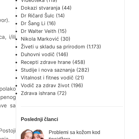
Videoteka
(119)
Dokazi stvaranja
(44)
Dr Ričard Šulc
(14)
vor).
Dr Šang Li
(16)
Dr Walter Veith
(15)
, i/ili
Nikola Marković
(30)
Živeti u skladu sa prirodom
(1.173)
Duhovni vodič
(146)
Recepti zdrave hrane
(458)
Studije i nova saznanja
(282)
Vitalnost i fitnes vodič
(21)
Vodič za zdrav život
(196)
 polako
Zdrava ishrana
(72)
epenog
ave sa
Poslednji članci
Postoji
Problemi sa kožom kod