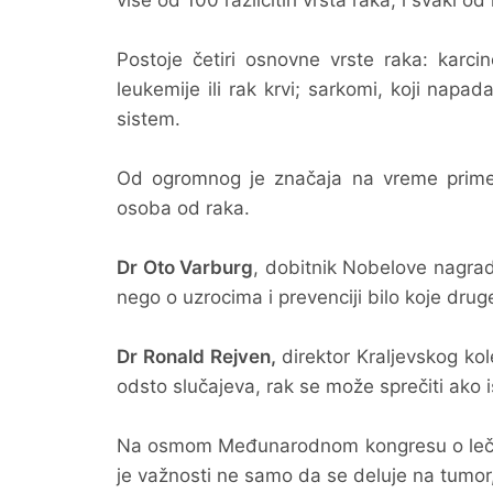
više od 100 različitih vrsta raka, i svaki o
Postoje četiri osnovne vrste raka: karci
leukemije ili rak krvi; sarkomi, koji napada
sistem.
Od ogromnog je značaja na vreme primet
osoba od raka.
Dr Oto Varburg
, dobitnik Nobelove nagrade
nego o uzrocima i prevenciji bilo koje druge
Dr Ronald Rejven,
direktor Kraljevskog k
odsto slučajeva, rak se može sprečiti ako
Na osmom Međunarodnom kongresu o leč
je važnosti ne samo da se deluje na tumor