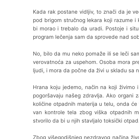
Kada rak postane vidljiv, to znači da je v
pod brigom stručnog lekara koji razume i k
bi morao i trebalo da uradi. Postoje i 
program lečenja sam da sprovede nad so
No, bilo da mu neko pomaže ili se leči sam
verovatnoća za uspehom. Osoba mora prest
ljudi, i mora da počne da živi u skladu sa n
Hrana koju jedemo, način na koji živimo i 
pogoršavaju našeg zdravlja. Ako organi za
količine otpadnih materija u telu, onda će 
van kontrole tela zbog viška otpadnih mat
stvorilo da bi u njih stavljalo toksički otpad
Zbog višegodišnjeg nezdravog načina život