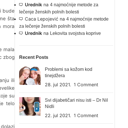
Urednik
na
4 najmoćnije metode za
li bude
lečenje ženskih polnih bolesti
ume šta
Caca Lepojević
na
4 najmoćnije metode
a mora
za lečenje ženskih polnih bolesti
Urednik
na
Lekovita svojstva koprive
je mala
c zbog
Recent Posts
Problemi sa kožom kod
tinejdžera
nju ili
28. jul 2021.
1 Comment
evelike
koje su
Svi dijabetičari nisu isti – Dr Nil
je telo
Nidli
22. jul 2021.
1 Comment
 dolazi