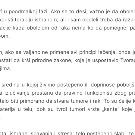
eć u poodmalkoj fazi. Ako se to desi, važno je da obole
oristi terapiju ishranom, ali i sam oboleli treba da raz
situacije kada obolelom od raka nema ko da pomogne, p
bom.
, ako se valjano ne primene svi principi lečenja, onda 
ati da krši prirodne zakone, koje je uspostavio Tvora
jima.
sredina u kojoj živimo postepeno ili doprinose poboljša
 izlučivanje prestanu da pravilno funkcionišu zbog pr
telo biti primorano da stvara tumore i rak. To su ćelije 
erija u telu, dok su tvrdi tumori vrsta „kante“ koje 
.
a, ishrane, spavanja i stresa, telo postepeno slabi, te