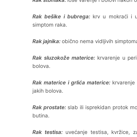
Rak stomaka:
loše varenje i bolovi nakon 
Rak bešike i bubrega:
krv u mokraći i 
simptom raka.
Rak jajnika:
obično nema vidljivih simptom
Rak sluzokože materice:
krvarenje u peri
bolova.
Rak materice i grlića materice:
krvarenje 
jakih bolova.
Rak prostate:
slab ili isprekidan protok mo
butina.
Rak testisa:
uvećanje testisa, kvržice, 