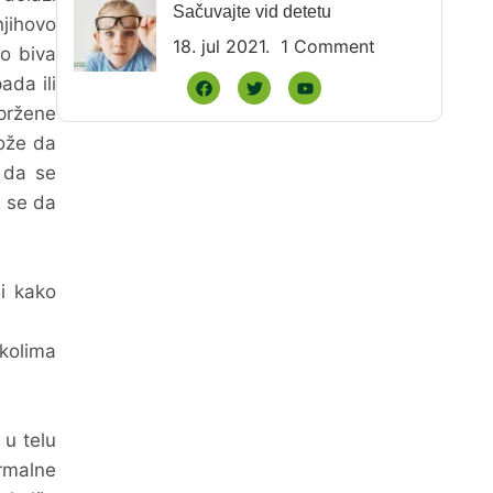
Sačuvajte vid detetu
jihovo
18. jul 2021.
1 Comment
lo biva
ada ili
 pržene
može da
o da se
a se da
 i kako
 kolima
.
 u telu
ormalne