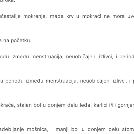
obroka.
učestalije mokrenje, mada krv u mokraći ne mora uve
a na početku.
odu između menstruacija, neuobičajeni izlivci, i period
u periodu između menstruacija, neuobičajeni izlivci, i 
kraće, stalan bol u donjem delu leđa, karlici i/ili gornj
zadebljanje mošnica, i manji bol u donjem delu stoma