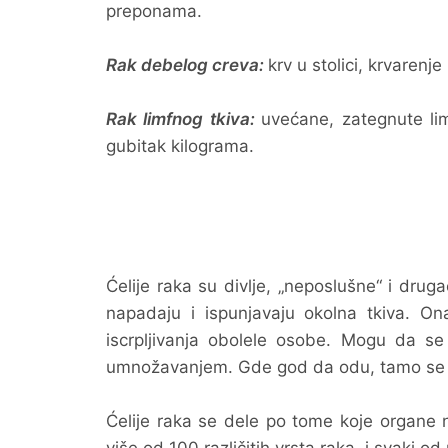
preponama.
Rak debelog creva:
krv u stolici, krvarenje
Rak limfnog tkiva:
uvećane, zategnute lim
gubitak kilograma.
Ćelije raka su divlje, „neposlušne“ i drug
napadaju i ispunjavaju okolna tkiva. O
iscrpljivanja obolele osobe. Mogu da s
umnožavanjem. Gde god da odu, tamo se će
Ćelije raka se dele po tome koje organe na