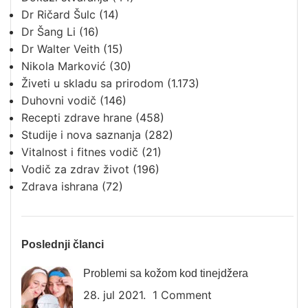
Dr Ričard Šulc
(14)
Dr Šang Li
(16)
Dr Walter Veith
(15)
Nikola Marković
(30)
Živeti u skladu sa prirodom
(1.173)
Duhovni vodič
(146)
Recepti zdrave hrane
(458)
Studije i nova saznanja
(282)
Vitalnost i fitnes vodič
(21)
Vodič za zdrav život
(196)
Zdrava ishrana
(72)
Poslednji članci
Problemi sa kožom kod tinejdžera
28. jul 2021.
1 Comment