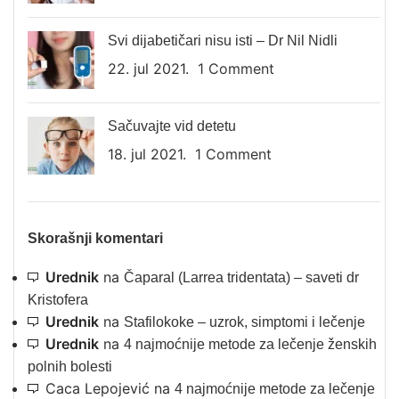
Svi dijabetičari nisu isti – Dr Nil Nidli
22. jul 2021.
1 Comment
Sačuvajte vid detetu
18. jul 2021.
1 Comment
Skorašnji komentari
Urednik
na
Čaparal (Larrea tridentata) – saveti dr
Kristofera
Urednik
na
Stafilokoke – uzrok, simptomi i lečenje
Urednik
na
4 najmoćnije metode za lečenje ženskih
polnih bolesti
Caca Lepojević
na
4 najmoćnije metode za lečenje