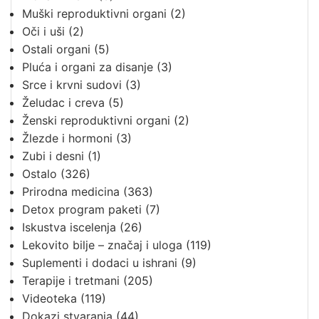
Muški reproduktivni organi
(2)
Oči i uši
(2)
Ostali organi
(5)
Pluća i organi za disanje
(3)
Srce i krvni sudovi
(3)
Želudac i creva
(5)
Ženski reproduktivni organi
(2)
Žlezde i hormoni
(3)
Zubi i desni
(1)
Ostalo
(326)
Prirodna medicina
(363)
Detox program paketi
(7)
Iskustva iscelenja
(26)
Lekovito bilje – značaj i uloga
(119)
Suplementi i dodaci u ishrani
(9)
Terapije i tretmani
(205)
Videoteka
(119)
Dokazi stvaranja
(44)