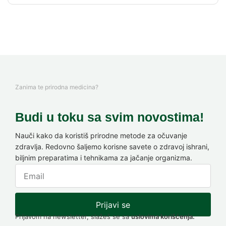
Zanima te prirodna medicina?
Budi u toku sa svim novostima!
Nauči kako da koristiš prirodne metode za očuvanje
zdravlja. Redovno šaljemo korisne savete o zdravoj ishrani,
biljnim preparatima i tehnikama za jačanje organizma.
Prijavi se
Prijavom na newsletter, slažeš se sa
uslovima korišćenja.