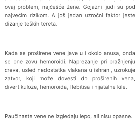
ovaj problem, najčešće žene. Gojazni ljudi su pod
najvećim rizikom. A još jedan uzročni faktor jeste
dizanje teških tereta.
Kada se proširene vene jave u i okolo anusa, onda
se one zovu hemoroidi. Naprezanje pri pražnjenju
creva, usled nedostatka vlakana u ishrani, uzrokuje
zatvor, koji može dovesti do proširenih vena,
divertikuloze, hemoroida, flebitisa i hijatalne kile.
Paučinaste vene ne izgledaju lepo, ali nisu opasne.