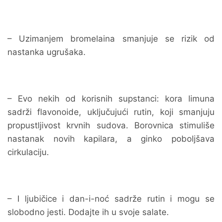
– Uzimanjem bromelaina smanjuje se rizik od
nastanka ugrušaka.
– Evo nekih od korisnih supstanci: kora limuna
sadrži flavonoide, uključujući rutin, koji smanjuju
propustljivost krvnih sudova. Borovnica stimuliše
nastanak novih kapilara, a ginko poboljšava
cirkulaciju.
– I ljubičice i dan-i-noć sadrže rutin i mogu se
slobodno jesti. Dodajte ih u svoje salate.