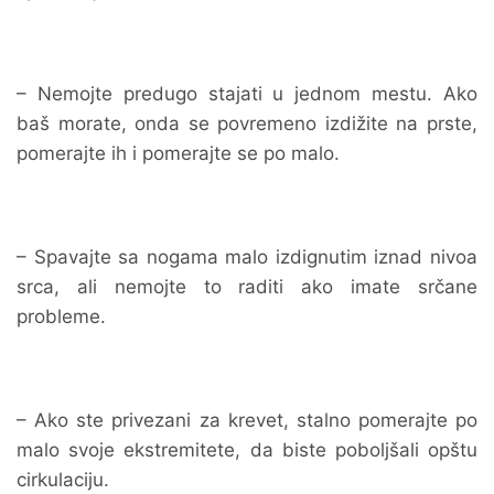
– Nemojte predugo stajati u jednom mestu. Ako
baš morate, onda se povremeno izdižite na prste,
pomerajte ih i pomerajte se po malo.
– Spavajte sa nogama malo izdignutim iznad nivoa
srca, ali nemojte to raditi ako imate srčane
probleme.
– Ako ste privezani za krevet, stalno pomerajte po
malo svoje ekstremitete, da biste poboljšali opštu
cirkulaciju.