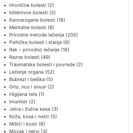
Hronične bolesti
(2)
Infektivne bolesti
(2)
Kancerogene bolesti
(16)
Mentalne bolesti
(6)
Prirodne metode lečenja
(205)
Psihičke bolesti i stanja
(6)
Rak – prirodno lečenje
(16)
Razne bolesti
(49)
Traumatske bolesti i povrede
(2)
Lečenje organa
(52)
Bubrezi i bešika
(5)
Grlo, nos i sinusi
(2)
Higijena tela
(1)
Imunitet
(2)
Jetra i žučna kesa
(3)
Koža, kosa i nokti
(5)
Mišići i kosti
(6)
Mozak i nervi
(3)