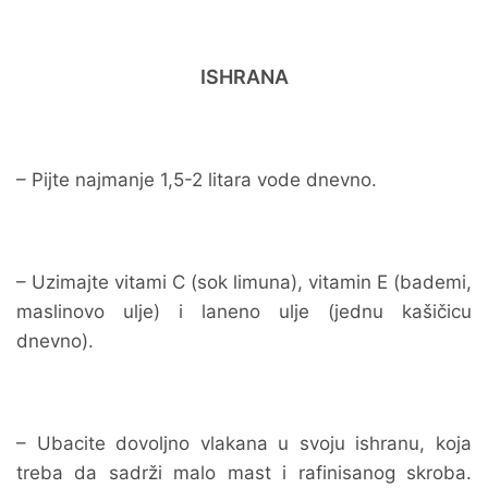
ISHRANA
– Pijte najmanje 1,5-2 litara vode dnevno.
– Uzimajte vitami C (sok limuna), vitamin E (bademi,
maslinovo ulje) i laneno ulje (jednu kašičicu
dnevno).
– Ubacite dovoljno vlakana u svoju ishranu, koja
treba da sadrži malo mast i rafinisanog skroba.