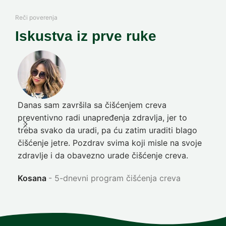
Reči poverenja
Iskustva iz prve ruke
Danas sam završila sa čišćenjem creva
Pre
preventivno radi unapređenja zdravlja, jer to
poč
treba svako da uradi, pa ću zatim uraditi blago
nep
čišćenje jetre. Pozdrav svima koji misle na svoje
sja
zdravlje i da obavezno urade čišćenje creva.
Ni
Kosana
5-dnevni program čišćenja creva