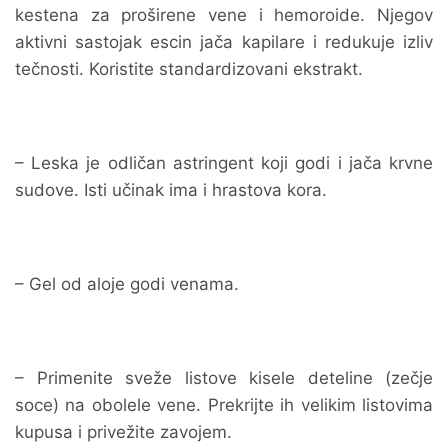
kestena za proširene vene i hemoroide. Njegov
aktivni sastojak escin jača kapilare i redukuje izliv
tečnosti. Koristite standardizovani ekstrakt.
– Leska je odličan astringent koji godi i jača krvne
sudove. Isti učinak ima i hrastova kora.
– Gel od aloje godi venama.
– Primenite sveže listove kisele deteline (zečje
soce) na obolele vene. Prekrijte ih velikim listovima
kupusa i privežite zavojem.