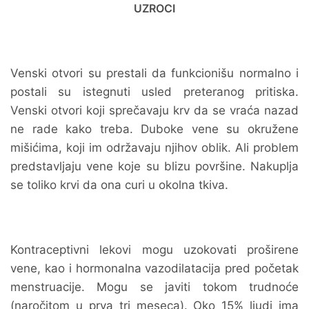
UZROCI
Venski otvori su prestali da funkcionišu normalno i
postali su istegnuti usled preteranog pritiska.
Venski otvori koji sprečavaju krv da se vraća nazad
ne rade kako treba. Duboke vene su okružene
mišićima, koji im održavaju njihov oblik. Ali problem
predstavljaju vene koje su blizu površine. Nakuplja
se toliko krvi da ona curi u okolna tkiva.
Kontraceptivni lekovi mogu uzokovati proširene
vene, kao i hormonalna vazodilatacija pred početak
menstruacije. Mogu se javiti tokom trudnoće
(naročitom u prva tri meseca). Oko 15% ljudi ima