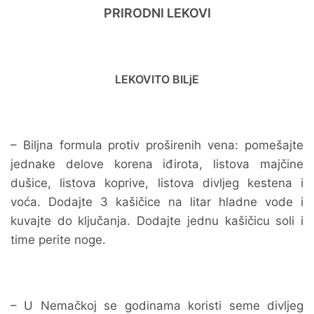
PRIRODNI LEKOVI
LEKOVITO BILjE
– Biljna formula protiv proširenih vena: pomešajte
jednake delove korena iđirota, listova majčine
dušice, listova koprive, listova divljeg kestena i
voća. Dodajte 3 kašičice na litar hladne vode i
kuvajte do ključanja. Dodajte jednu kašičicu soli i
time perite noge.
– U Nemačkoj se godinama koristi seme divljeg