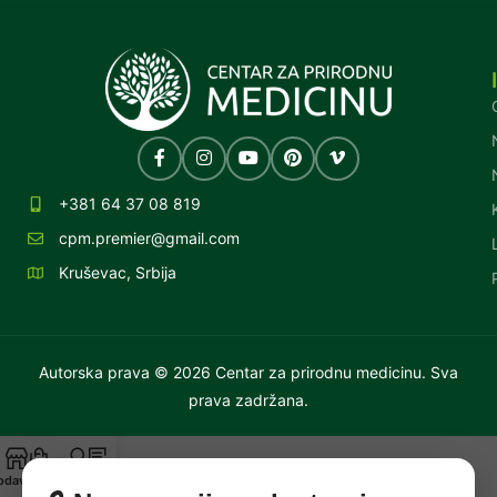
+381 64 37 08 819
cpm.premier@gmail.com
Kruševac, Srbija
Autorska prava © 2026 Centar za prirodnu medicinu. Sva
prava zadržana.
odavnica
Korpa
Moj nalog
Blog