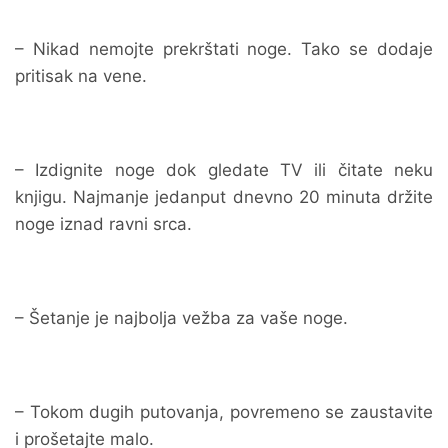
– Nikad nemojte prekrštati noge. Tako se dodaje
pritisak na vene.
– Izdignite noge dok gledate TV ili čitate neku
knjigu. Najmanje jedanput dnevno 20 minuta držite
noge iznad ravni srca.
– Šetanje je najbolja vežba za vaše noge.
– Tokom dugih putovanja, povremeno se zaustavite
i prošetajte malo.