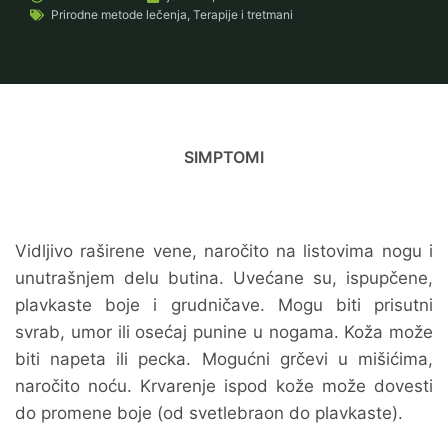
Prirodne metode lečenja
,
Terapije i tretmani
SIMPTOMI
Vidljivo raširene vene, naročito na listovima nogu i
unutrašnjem delu butina. Uvećane su, ispupčene,
plavkaste boje i grudničave. Mogu biti prisutni
svrab, umor ili osećaj punine u nogama. Koža može
biti napeta ili pecka. Mogućni grčevi u mišićima,
naročito noću. Krvarenje ispod kože može dovesti
do promene boje (od svetlebraon do plavkaste).