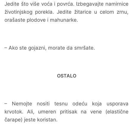
Jedite što više voća i povrća. Izbegavajte namirnice
životinjskog porekla. Jedite žitarice u celom zrnu,
orašaste plodove i mahunarke.
– Ako ste gojazni, morate da smršate.
OSTALO
– Nemojte nositi tesnu odeću koja usporava
krvotok. Ali, umeren pritisak na vene (elastične
čarape) jeste koristan.