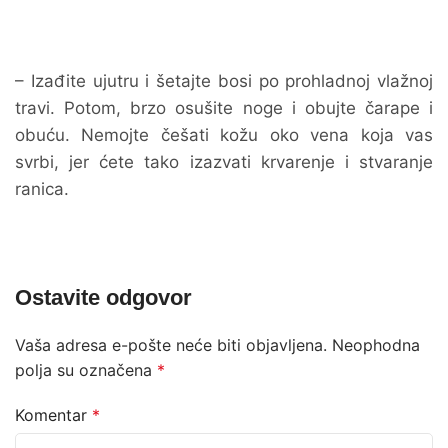
– Izađite ujutru i šetajte bosi po prohladnoj vlažnoj
travi. Potom, brzo osušite noge i obujte čarape i
obuću. Nemojte češati kožu oko vena koja vas
svrbi, jer ćete tako izazvati krvarenje i stvaranje
ranica.
Ostavite odgovor
Vaša adresa e-pošte neće biti objavljena.
Neophodna
polja su označena
*
Komentar
*