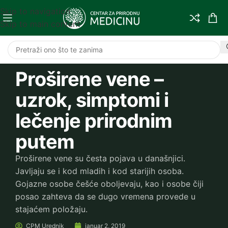
Skip to navigation
Skip to main content
Proširene vene –
uzrok, simptomi i
lečenje prirodnim
putem
Proširene vene su česta pojava u današnjici.
Javljaju se i kod mladih i kod starijih osoba.
Gojazne osobe češće oboljevaju, kao i osobe čiji
posao zahteva da se dugo vremena provede u
stajaćem položaju.
CPM
Urednik
januar 2, 2019