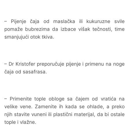
– Pijenje čaja od maslačka ili kukuruzne svile
pomaže bubrezima da izbace višak tečnosti, time
smanjujući otok tkiva.
– Dr Kristofer preporučuje pijenje i primenu na noge
čaja od sasafrasa.
– Primenite tople obloge sa čajem od vratića na
velike vene. Zamenite ih kada se ohlade, a preko
njih stavite vuneni ili plastični materijal, da bi ostale
tople i vlažne.