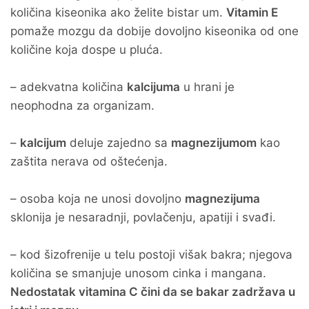
količina kiseonika ako želite bistar um.
Vitamin E
pomaže mozgu da dobije dovoljno kiseonika od one
količine koja dospe u pluća.
– adekvatna količina
kalcijuma
u hrani je
neophodna za organizam.
–
kalcijum
deluje zajedno sa
magnezijumom
kao
zaštita nerava od oštećenja.
– osoba koja ne unosi dovoljno
magnezijuma
sklonija je nesaradnji, povlačenju, apatiji i svađi.
– kod šizofrenije u telu postoji višak bakra; njegova
količina se smanjuje unosom cinka i mangana.
Nedostatak vitamina C čini da se bakar zadržava u