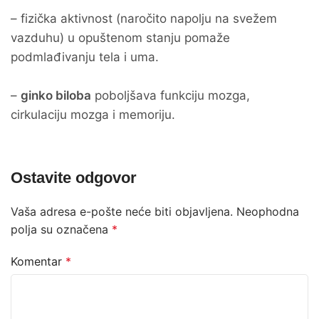
– fizička aktivnost (naročito napolju na svežem
vazduhu) u opuštenom stanju pomaže
podmlađivanju tela i uma.
–
ginko biloba
poboljšava funkciju mozga,
cirkulaciju mozga i memoriju.
Ostavite odgovor
Vaša adresa e-pošte neće biti objavljena.
Neophodna
polja su označena
*
Komentar
*