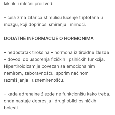
kikiriki i mlečni proizvodi.
– cela zrna žitarica stimulišu lučenje triptofana u
mozgu, koji doprinosi smirenju i mirnoći.
DODATNE INFORMACIJE O HORMONIMA
– nedostatak tiroksina – hormona iz tiroidne žlezde
– dovodi do usporenja fizičkih i psihičkih funkcija.
Hipertiroidizam je povezan sa emocionalnim
nemirom, zaboravnošću, sporim načinom
razmišljanja i uznemirenošću.
– kada adrenalne žlezde ne funkcionišu kako treba,
onda nastaje depresija i drugi oblici psihičkih
bolesti.