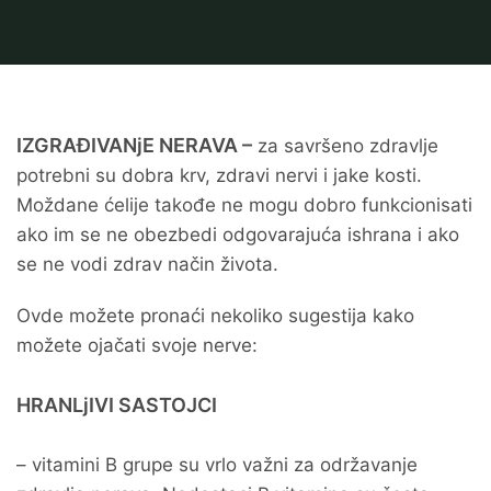
IZGRAĐIVANjE NERAVA –
za savršeno zdravlje
potrebni su dobra krv, zdravi nervi i jake kosti.
Moždane ćelije takođe ne mogu dobro funkcionisati
ako im se ne obezbedi odgovarajuća ishrana i ako
se ne vodi zdrav način života.
Ovde možete pronaći nekoliko sugestija kako
možete ojačati svoje nerve:
HRANLjIVI SASTOJCI
– vitamini B grupe su vrlo važni za održavanje