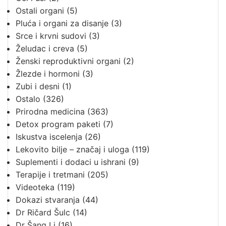
Ostali organi
(5)
Pluća i organi za disanje
(3)
Srce i krvni sudovi
(3)
Želudac i creva
(5)
Ženski reproduktivni organi
(2)
Žlezde i hormoni
(3)
Zubi i desni
(1)
Ostalo
(326)
Prirodna medicina
(363)
Detox program paketi
(7)
Iskustva iscelenja
(26)
Lekovito bilje – značaj i uloga
(119)
Suplementi i dodaci u ishrani
(9)
Terapije i tretmani
(205)
Videoteka
(119)
Dokazi stvaranja
(44)
Dr Ričard Šulc
(14)
Dr Šang Li
(16)