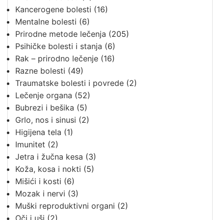
Kancerogene bolesti
(16)
Mentalne bolesti
(6)
Prirodne metode lečenja
(205)
Psihičke bolesti i stanja
(6)
Rak – prirodno lečenje
(16)
Razne bolesti
(49)
Traumatske bolesti i povrede
(2)
Lečenje organa
(52)
Bubrezi i bešika
(5)
Grlo, nos i sinusi
(2)
Higijena tela
(1)
Imunitet
(2)
Jetra i žučna kesa
(3)
Koža, kosa i nokti
(5)
Mišići i kosti
(6)
Mozak i nervi
(3)
Muški reproduktivni organi
(2)
Oči i uši
(2)