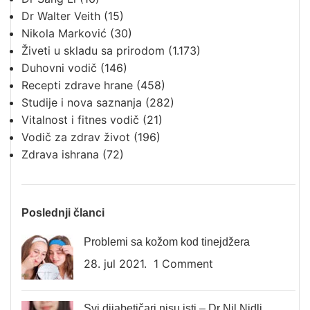
Dr Walter Veith
(15)
Nikola Marković
(30)
Živeti u skladu sa prirodom
(1.173)
Duhovni vodič
(146)
Recepti zdrave hrane
(458)
Studije i nova saznanja
(282)
Vitalnost i fitnes vodič
(21)
Vodič za zdrav život
(196)
Zdrava ishrana
(72)
Poslednji članci
Problemi sa kožom kod tinejdžera
28. jul 2021.
1 Comment
Svi dijabetičari nisu isti – Dr Nil Nidli