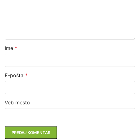
Ime
*
E-pošta
*
Veb mesto