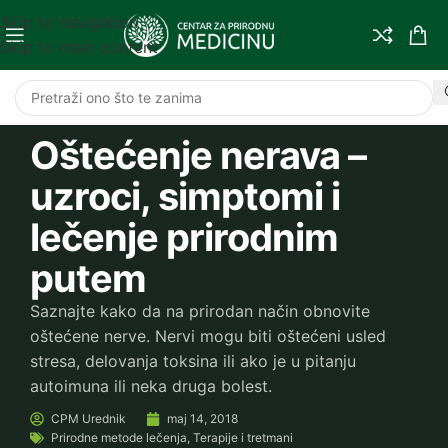
Skip to navigation
Skip to main content
Oštećenje nerava –
uzroci, simptomi i
lečenje prirodnim
putem
Saznajte kako da na prirodan način obnovite
oštećene nerve. Nervi mogu biti oštećeni usled
stresa, delovanja toksina ili ako je u pitanju
autoimuna ili neka druga bolest.
CPM
Urednik
maj 14, 2018
Prirodne metode lečenja
,
Terapije i tretmani