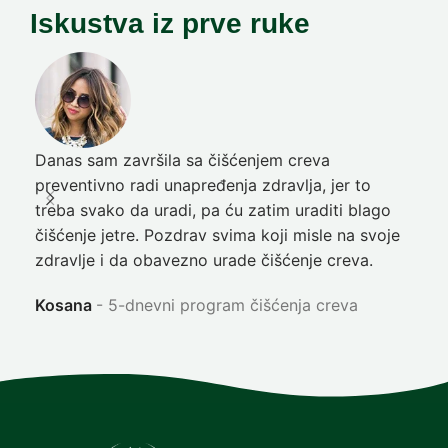
Iskustva iz prve ruke
Danas sam završila sa čišćenjem creva
Pre
preventivno radi unapređenja zdravlja, jer to
poč
treba svako da uradi, pa ću zatim uraditi blago
nep
čišćenje jetre. Pozdrav svima koji misle na svoje
sja
zdravlje i da obavezno urade čišćenje creva.
Ni
Kosana
5-dnevni program čišćenja creva