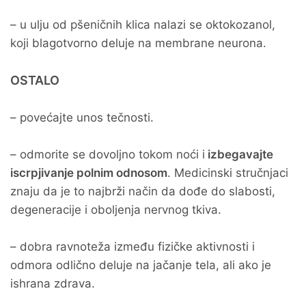
– u ulju od pšeničnih klica nalazi se oktokozanol,
koji blagotvorno deluje na membrane neurona.
OSTALO
– povećajte unos tečnosti.
– odmorite se dovoljno tokom noći i
izbegavajte
iscrpjivanje polnim odnosom
. Medicinski stručnjaci
znaju da je to najbrži način da dođe do slabosti,
degeneracije i oboljenja nervnog tkiva.
– dobra ravnoteža između fizičke aktivnosti i
odmora odlično deluje na jačanje tela, ali ako je
ishrana zdrava.