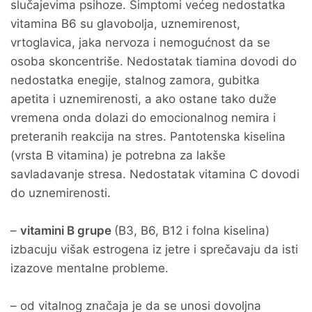
slučajevima psihoze. Simptomi većeg nedostatka
vitamina B6 su glavobolja, uznemirenost,
vrtoglavica, jaka nervoza i nemogućnost da se
osoba skoncentriše. Nedostatak tiamina dovodi do
nedostatka enegije, stalnog zamora, gubitka
apetita i uznemirenosti, a ako ostane tako duže
vremena onda dolazi do emocionalnog nemira i
preteranih reakcija na stres. Pantotenska kiselina
(vrsta B vitamina) je potrebna za lakše
savladavanje stresa. Nedostatak vitamina C dovodi
do uznemirenosti.
–
vitamini B grupe
(B3, B6, B12 i folna kiselina)
izbacuju višak estrogena iz jetre i sprečavaju da isti
izazove mentalne probleme.
– od vitalnog značaja je da se unosi dovoljna