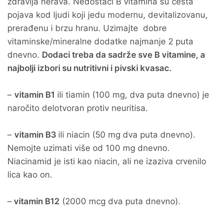
zdravlja nerava. Nedostaci B vitamina su česta
pojava kod ljudi koji jedu modernu, devitalizovanu,
prerađenu i brzu hranu. Uzimajte dobre
vitaminske/mineralne dodatke najmanje 2 puta
dnevno.
Dodaci treba da sadrže sve B vitamine, a
najbolji izbori su nutritivni i pivski kvasac.
–
vitamin B1
ili tiamin (100 mg, dva puta dnevno) je
naročito delotvoran protiv neuritisa.
–
vitamin B3
ili niacin (50 mg dva puta dnevno).
Nemojte uzimati više od 100 mg dnevno.
Niacinamid je isti kao niacin, ali ne izaziva crvenilo
lica kao on.
–
vitamin B12
(2000 mcg dva puta dnevno).