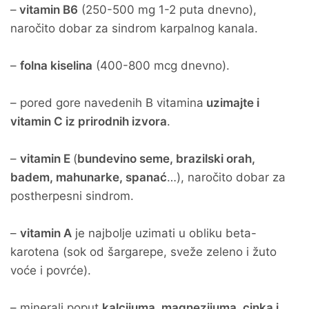
–
vitamin B6
(250-500 mg 1-2 puta dnevno),
naročito dobar za sindrom karpalnog kanala.
–
folna kiselina
(400-800 mcg dnevno).
– pored gore navedenih B vitamina
uzimajte i
vitamin C iz prirodnih izvora
.
–
vitamin E
(
bundevino seme, brazilski orah,
badem, mahunarke, spanać
…), naročito dobar za
postherpesni sindrom.
–
vitamin A
je najbolje uzimati u obliku beta-
karotena (sok od šargarepe, sveže zeleno i žuto
voće i povrće).
– minerali poput
kalcijuma, magnezijuma, cinka i