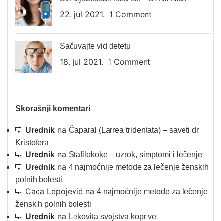
22. jul 2021.
1 Comment
Sačuvajte vid detetu
18. jul 2021.
1 Comment
Skorašnji komentari
Urednik
na
Čaparal (Larrea tridentata) – saveti dr
Kristofera
Urednik
na
Stafilokoke – uzrok, simptomi i lečenje
Urednik
na
4 najmoćnije metode za lečenje ženskih
polnih bolesti
Caca Lepojević
na
4 najmoćnije metode za lečenje
ženskih polnih bolesti
Urednik
na
Lekovita svojstva koprive