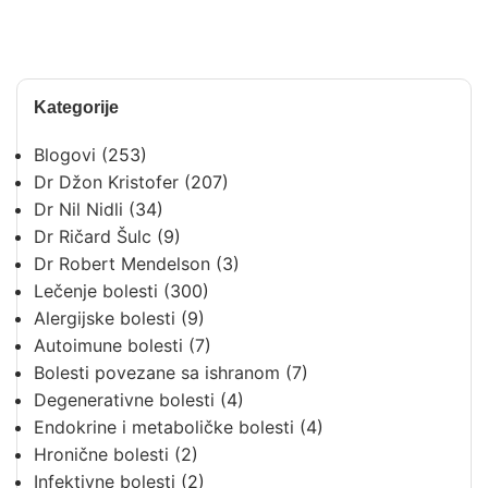
Kategorije
Blogovi
(253)
Dr Džon Kristofer
(207)
Dr Nil Nidli
(34)
Dr Ričard Šulc
(9)
Dr Robert Mendelson
(3)
Lečenje bolesti
(300)
Alergijske bolesti
(9)
Autoimune bolesti
(7)
Bolesti povezane sa ishranom
(7)
Degenerativne bolesti
(4)
Endokrine i metaboličke bolesti
(4)
Hronične bolesti
(2)
Infektivne bolesti
(2)