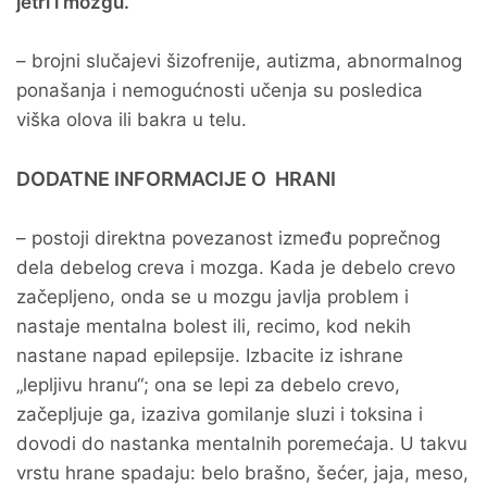
jetri i mozgu.
– brojni slučajevi šizofrenije, autizma, abnormalnog
ponašanja i nemogućnosti učenja su posledica
viška olova ili bakra u telu.
DODATNE INFORMACIJE O HRANI
– postoji direktna povezanost između poprečnog
dela debelog creva i mozga. Kada je debelo crevo
začepljeno, onda se u mozgu javlja problem i
nastaje mentalna bolest ili, recimo, kod nekih
nastane napad epilepsije. Izbacite iz ishrane
„lepljivu hranu“; ona se lepi za debelo crevo,
začepljuje ga, izaziva gomilanje sluzi i toksina i
dovodi do nastanka mentalnih poremećaja. U takvu
vrstu hrane spadaju: belo brašno, šećer, jaja, meso,