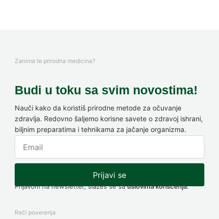
Zanima te prirodna medicina?
Budi u toku sa svim novostima!
Nauči kako da koristiš prirodne metode za očuvanje
zdravlja. Redovno šaljemo korisne savete o zdravoj ishrani,
biljnim preparatima i tehnikama za jačanje organizma.
Prijavi se
Prijavom na newsletter, slažeš se sa
uslovima korišćenja.
Reči poverenja