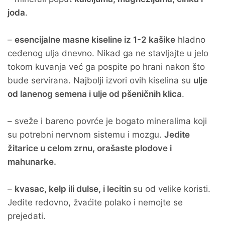
joda
.
–
esencijalne masne kiseline iz 1-2 kašike
hladno
ceđenog ulja dnevno. Nikad ga ne stavljajte u jelo
tokom kuvanja već ga pospite po hrani nakon što
bude servirana. Najbolji izvori ovih kiselina su
ulje
od lanenog semena i ulje od pšeničnih klica
.
– sveže i bareno povrće je bogato mineralima koji
su potrebni nervnom sistemu i mozgu.
Jedite
žitarice u celom zrnu, orašaste plodove i
mahunarke.
–
kvasac, kelp ili dulse, i lecitin
su od velike koristi.
Jedite redovno, žvaćite polako i nemojte se
prejedati.