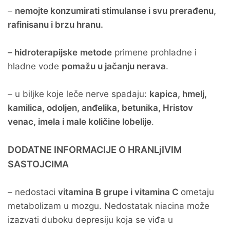
–
nemojte konzumirati stimulanse i svu prerađenu,
rafinisanu i brzu hranu.
–
hidroterapijske
metode
primene prohladne i
hladne vode
pomažu u jačanju nerava
.
– u biljke koje leče nerve spadaju:
kapica, hmelj,
kamilica, odoljen, anđelika, betunika, Hristov
venac, imela i male količine lobelije
.
DODATNE INFORMACIJE O HRANLjIVIM
SASTOJCIMA
– nedostaci
vitamina B grupe i vitamina C
ometaju
metabolizam u mozgu. Nedostatak niacina može
izazvati duboku depresiju koja se viđa u