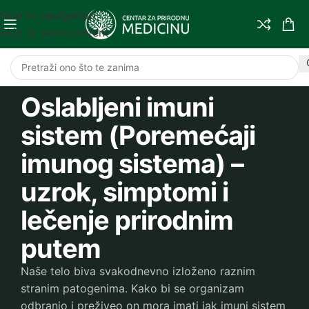
Skip to navigation
Skip to main content
Oslabljeni imuni
sistem (Poremećaji
imunog sistema) –
uzrok, simptomi i
lečenje prirodnim
putem
Naše telo biva svakodnevno izloženo raznim
stranim patogenima. Kako bi se organizam
odbranio i preživeo on mora imati jak imuni sistem