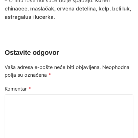
– U imunostimulišuće bolje spadaju:
koren
ehinacee, maslačak, crvena detelina, kelp, beli luk,
astragalus i lucerka
.
Ostavite odgovor
Vaša adresa e-pošte neće biti objavljena.
Neophodna
polja su označena
*
Komentar
*