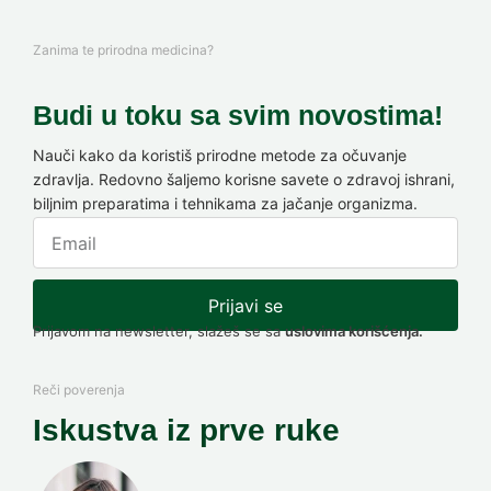
Zanima te prirodna medicina?
Budi u toku sa svim novostima!
Nauči kako da koristiš prirodne metode za očuvanje
zdravlja. Redovno šaljemo korisne savete o zdravoj ishrani,
biljnim preparatima i tehnikama za jačanje organizma.
Prijavi se
Prijavom na newsletter, slažeš se sa
uslovima korišćenja.
Reči poverenja
Iskustva iz prve ruke