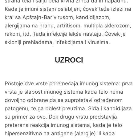
strana tela i šalju bela krvna zrnca da ih napadnu.
Kada je imuni sistem oslabljen, čovek teže izlazi na
kraj sa Apštajn-Bar virusom, kandidijazom,
alergijama na hranu, artritisom, multipla sklerozom,
rakom, itd. Tada infekcije lakše nastaju. Čovek je
skloniji prehladama, infekcijama i virusima.
UZROCI
Postoje dve vrste poremećaja imunog sistema: prva
vrsta je slabost imunog sistema kada telo nema
dovoljno odbrane da se suprotstavi određenom
patogenu, te ga bolest preuzima. Sida i kandidijaza
su primer za ovo. Dok drugu vrstu predstavlja
preterana reakcija imunog sistema, kada je telo
hipersenzitivno na antigene (alergije) ili kada