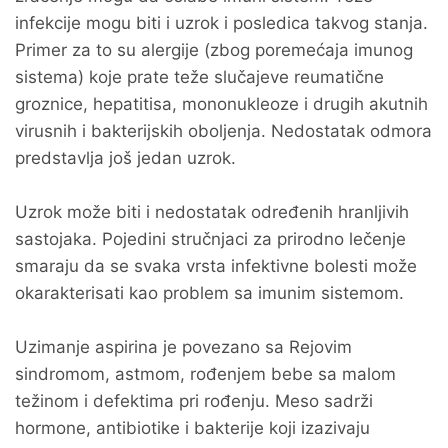
infekcije mogu biti i uzrok i posledica takvog stanja.
Primer za to su alergije (zbog poremećaja imunog
sistema) koje prate teže slučajeve reumatične
groznice, hepatitisa, mononukleoze i drugih akutnih
virusnih i bakterijskih oboljenja. Nedostatak odmora
predstavlja još jedan uzrok.
Uzrok može biti i nedostatak određenih hranljivih
sastojaka. Pojedini stručnjaci za prirodno lečenje
smaraju da se svaka vrsta infektivne bolesti može
okarakterisati kao problem sa imunim sistemom.
Uzimanje aspirina je povezano sa Rejovim
sindromom, astmom, rođenjem bebe sa malom
težinom i defektima pri rođenju. Meso sadrži
hormone, antibiotike i bakterije koji izazivaju