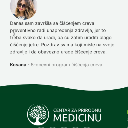
Danas sam završila sa čišćenjem creva
Pre
preventivno radi unapređenja zdravlja, jer to
poč
treba svako da uradi, pa ću zatim uraditi blago
nep
čišćenje jetre. Pozdrav svima koji misle na svoje
sja
zdravlje i da obavezno urade čišćenje creva.
Ni
Kosana
5-dnevni program čišćenja creva