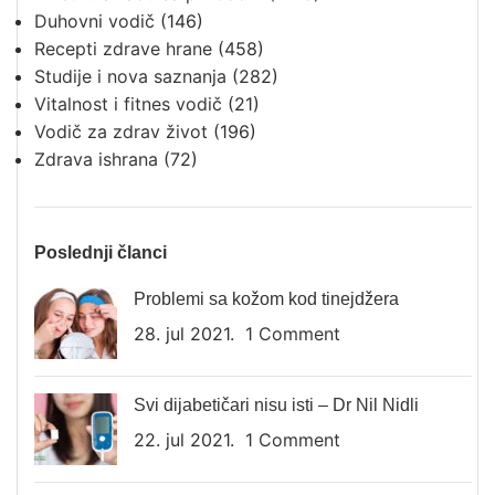
Duhovni vodič
(146)
Recepti zdrave hrane
(458)
Studije i nova saznanja
(282)
Vitalnost i fitnes vodič
(21)
Vodič za zdrav život
(196)
Zdrava ishrana
(72)
Poslednji članci
Problemi sa kožom kod tinejdžera
28. jul 2021.
1 Comment
Svi dijabetičari nisu isti – Dr Nil Nidli
22. jul 2021.
1 Comment