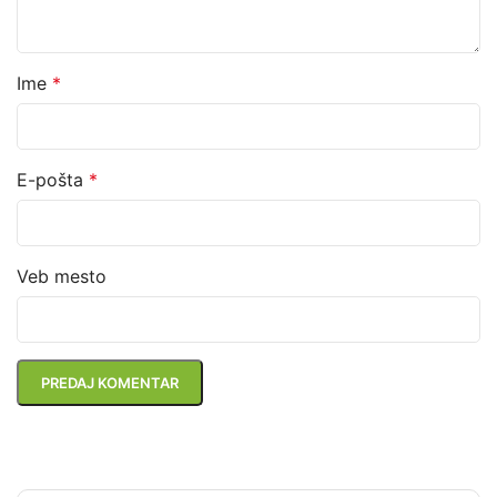
Ime
*
E-pošta
*
Veb mesto