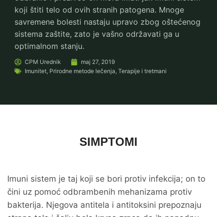
koji štiti telo od ovih stranih patogena. Mnoge
savremene bolesti nastaju upravo zbog oštećenog
sistema zaštite, zato je vašno održavati ga u
optimalnom stanju.
CPM
Urednik
maj 27, 2019
Imunitet
,
Prirodne metode lečenja
,
Terapije i tretmani
SIMPTOMI
Imuni sistem je taj koji se bori protiv infekcija; on to
čini uz pomoć odbrambenih mehanizama protiv
bakterija. Njegova antitela i antitoksini prepoznaju