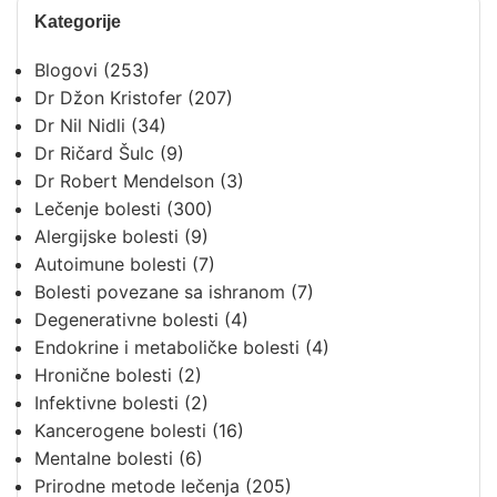
Kategorije
Blogovi
(253)
Dr Džon Kristofer
(207)
Dr Nil Nidli
(34)
Dr Ričard Šulc
(9)
Dr Robert Mendelson
(3)
Lečenje bolesti
(300)
Alergijske bolesti
(9)
Autoimune bolesti
(7)
Bolesti povezane sa ishranom
(7)
Degenerativne bolesti
(4)
Endokrine i metaboličke bolesti
(4)
Hronične bolesti
(2)
Infektivne bolesti
(2)
Kancerogene bolesti
(16)
Mentalne bolesti
(6)
Prirodne metode lečenja
(205)