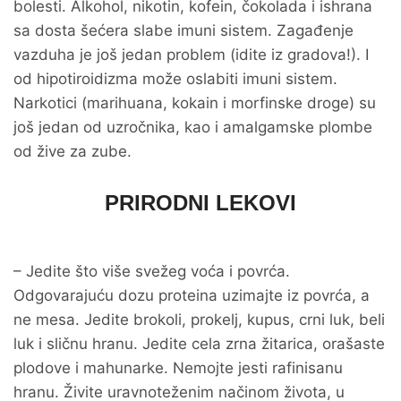
bolesti. Alkohol, nikotin, kofein, čokolada i ishrana
sa dosta šećera slabe imuni sistem. Zagađenje
vazduha je još jedan problem (idite iz gradova!). I
od hipotiroidizma može oslabiti imuni sistem.
Narkotici (marihuana, kokain i morfinske droge) su
još jedan od uzročnika, kao i amalgamske plombe
od žive za zube.
PRIRODNI LEKOVI
– Jedite što više svežeg voća i povrća.
Odgovarajuću dozu proteina uzimajte iz povrća, a
ne mesa. Jedite brokoli, prokelj, kupus, crni luk, beli
luk i sličnu hranu. Jedite cela zrna žitarica, orašaste
plodove i mahunarke. Nemojte jesti rafinisanu
hranu. Živite uravnoteženim načinom života, u