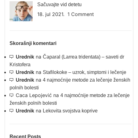
Sačuvajte vid detetu
18. jul 2021.
1 Comment
Skorašnji komentari
Urednik
na
Čaparal (Larrea tridentata) – saveti dr
Kristofera
Urednik
na
Stafilokoke – uzrok, simptomi i lečenje
Urednik
na
4 najmoćnije metode za lečenje ženskih
polnih bolesti
Caca Lepojević
na
4 najmoćnije metode za lečenje
ženskih polnih bolesti
Urednik
na
Lekovita svojstva koprive
Recent Posts