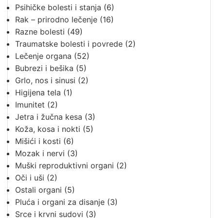
Psihičke bolesti i stanja
(6)
Rak – prirodno lečenje
(16)
Razne bolesti
(49)
Traumatske bolesti i povrede
(2)
Lečenje organa
(52)
Bubrezi i bešika
(5)
Grlo, nos i sinusi
(2)
Higijena tela
(1)
Imunitet
(2)
Jetra i žučna kesa
(3)
Koža, kosa i nokti
(5)
Mišići i kosti
(6)
Mozak i nervi
(3)
Muški reproduktivni organi
(2)
Oči i uši
(2)
Ostali organi
(5)
Pluća i organi za disanje
(3)
Srce i krvni sudovi
(3)