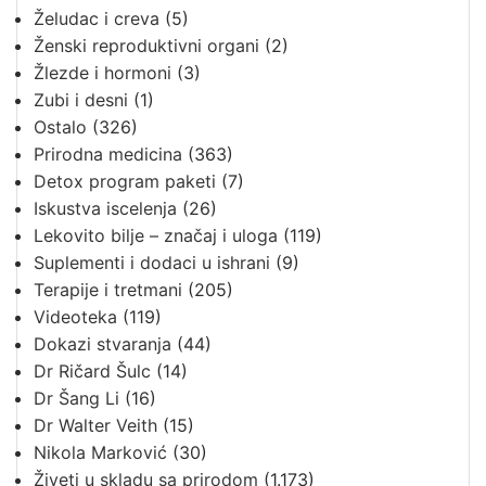
Želudac i creva
(5)
Ženski reproduktivni organi
(2)
Žlezde i hormoni
(3)
Zubi i desni
(1)
Ostalo
(326)
Prirodna medicina
(363)
Detox program paketi
(7)
Iskustva iscelenja
(26)
Lekovito bilje – značaj i uloga
(119)
Suplementi i dodaci u ishrani
(9)
Terapije i tretmani
(205)
Videoteka
(119)
Dokazi stvaranja
(44)
Dr Ričard Šulc
(14)
Dr Šang Li
(16)
Dr Walter Veith
(15)
Nikola Marković
(30)
Živeti u skladu sa prirodom
(1.173)