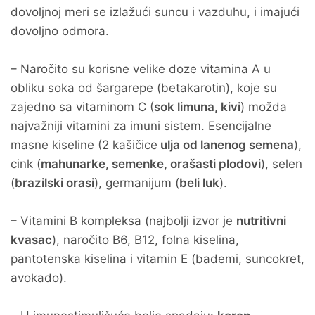
dovoljnoj meri se izlažući suncu i vazduhu, i imajući
dovoljno odmora.
– Naročito su korisne velike doze vitamina A u
obliku soka od šargarepe (betakarotin), koje su
zajedno sa vitaminom C (
sok limuna, kivi
) možda
najvažniji vitamini za imuni sistem. Esencijalne
masne kiseline (2 kašičice
ulja od lanenog semena
),
cink (
mahunarke, semenke, orašasti plodovi
), selen
(
brazilski orasi
), germanijum (
beli luk
).
– Vitamini B kompleksa (najbolji izvor je
nutritivni
kvasac
), naročito B6, B12, folna kiselina,
pantotenska kiselina i vitamin E (bademi, suncokret,
avokado).