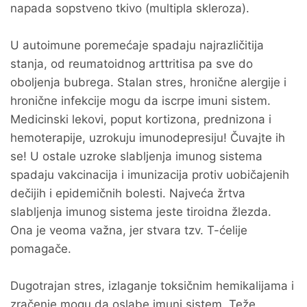
napada sopstveno tkivo (multipla skleroza).
U autoimune poremećaje spadaju najrazličitija
stanja, od reumatoidnog arttritisa pa sve do
oboljenja bubrega. Stalan stres, hronične alergije i
hronične infekcije mogu da iscrpe imuni sistem.
Medicinski lekovi, poput kortizona, prednizona i
hemoterapije, uzrokuju imunodepresiju! Čuvajte ih
se! U ostale uzroke slabljenja imunog sistema
spadaju vakcinacija i imunizacija protiv uobičajenih
dečijih i epidemičnih bolesti. Najveća žrtva
slabljenja imunog sistema jeste tiroidna žlezda.
Ona je veoma važna, jer stvara tzv. T-ćelije
pomagače.
Dugotrajan stres, izlaganje toksičnim hemikalijama i
zračenje mogu da oslabe imuni sistem. Teže