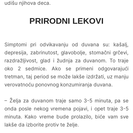
udišu njihova deca.
PRIRODNI LEKOVI
Simptomi pri odvikavanju od duvana su: kašalj,
depresija, zabrinutost, glavobolje, stomačni grčevi,
razdražljivost, glad i žudnja za duvanom. To traje
oko 2 sedmice. Ako se primeni odgovarajući
tretman, taj period se može lakše izdržati, uz manju
verovatnoću ponovnog konzumiranja duvana.
– Želja za duvanom traje samo 3-5 minuta, pa se
onda posle nekog vremena pojavi, i opet traje 3-5
minuta. Kako vreme bude prolazilo, biće vam sve
lakše da izborite protiv te želje.