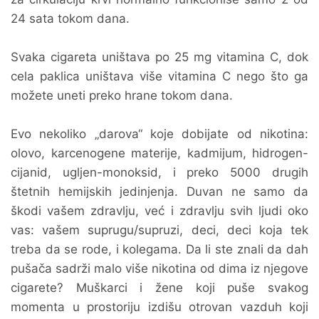
24 sata tokom dana.
Svaka cigareta uništava po 25 mg vitamina C, dok
cela paklica uništava više vitamina C nego što ga
možete uneti preko hrane tokom dana.
Evo nekoliko „darova“ koje dobijate od nikotina:
olovo, karcenogene materije, kadmijum, hidrogen-
cijanid, ugljen-monoksid, i preko 5000 drugih
štetnih hemijskih jedinjenja. Duvan ne samo da
škodi vašem zdravlju, već i zdravlju svih ljudi oko
vas: vašem suprugu/supruzi, deci, deci koja tek
treba da se rode, i kolegama. Da li ste znali da dah
pušača sadrži malo više nikotina od dima iz njegove
cigarete? Muškarci i žene koji puše svakog
momenta u prostoriju izdišu otrovan vazduh koji