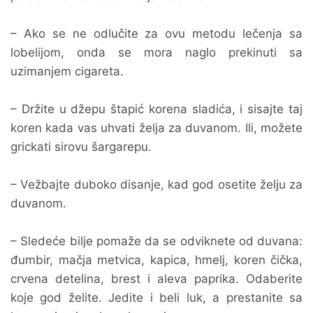
– Ako se ne odlučite za ovu metodu lečenja sa
lobelijom, onda se mora naglo prekinuti sa
uzimanjem cigareta.
– Držite u džepu štapić korena sladića, i sisajte taj
koren kada vas uhvati želja za duvanom. Ili, možete
grickati sirovu šargarepu.
– Vežbajte duboko disanje, kad god osetite želju za
duvanom.
– Sledeće bilje pomaže da se odviknete od duvana:
đumbir, mačja metvica, kapica, hmelj, koren čička,
crvena detelina, brest i aleva paprika. Odaberite
koje god želite. Jedite i beli luk, a prestanite sa