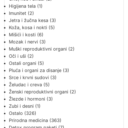
Higijena tela
(1)
Imunitet
(2)
Jetra i žučna kesa
(3)
Koža, kosa i nokti
(5)
Mišići i kosti
(6)
Mozak i nervi
(3)
Muški reproduktivni organi
(2)
Oči i uši
(2)
Ostali organi
(5)
Pluća i organi za disanje
(3)
Srce i krvni sudovi
(3)
Želudac i creva
(5)
Ženski reproduktivni organi
(2)
Žlezde i hormoni
(3)
Zubi i desni
(1)
Ostalo
(326)
Prirodna medicina
(363)
Detox program paketi
(7)