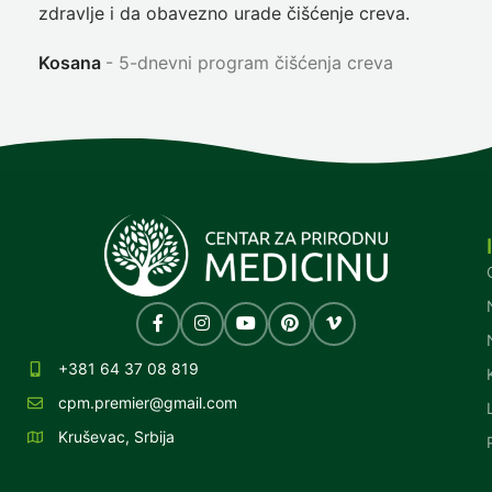
zdravlje i da obavezno urade čišćenje creva.
Ni
Kosana
5-dnevni program čišćenja creva
+381 64 37 08 819
cpm.premier@gmail.com
Kruševac, Srbija