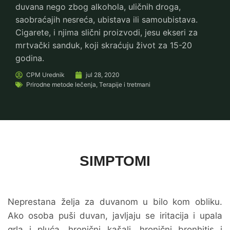
duvana nego zbog alkohola, uličnih droga,
saobraćajih nesreća, ubistava ili samoubistava.
Cigarete, i njima slični proizvodi, jesu ekseri za
mrtvački sanduk, koji skraćuju život za 15-20
godina.
CPM
Urednik
jul 28, 2020
Prirodne metode lečenja
,
Terapije i tretmani
SIMPTOMI
Neprestana želja za duvanom u bilo kom obliku.
Ako osoba puši duvan, javljaju se iritacija i upala
grla i pluća, hronični kašalj, hronični bronhitis i