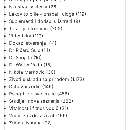
Iskustva iscelenja
(26)
Lekovito bilje – značaj i uloga
(119)
Suplementi i dodaci u ishrani
(9)
Terapije i tretmani
(205)
Videoteka
(119)
Dokazi stvaranja
(44)
Dr Ričard Šulc
(14)
Dr Šang Li
(16)
Dr Walter Veith
(15)
Nikola Marković
(30)
Živeti u skladu sa prirodom
(1.173)
Duhovni vodič
(146)
Recepti zdrave hrane
(458)
Studije i nova saznanja
(282)
Vitalnost i fitnes vodič
(21)
Vodič za zdrav život
(196)
Zdrava ishrana
(72)