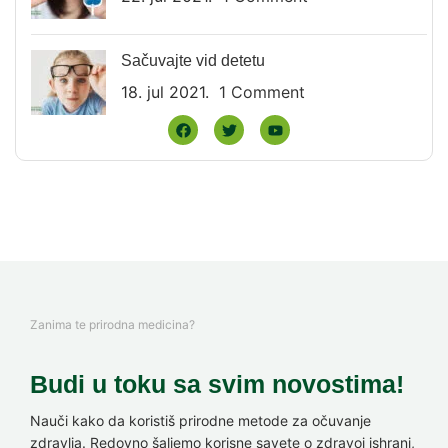
Sačuvajte vid detetu
18. jul 2021.
1 Comment
Zanima te prirodna medicina?
Budi u toku sa svim novostima!
Nauči kako da koristiš prirodne metode za očuvanje
zdravlja. Redovno šaljemo korisne savete o zdravoj ishrani,