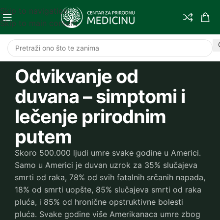
Skip to navigation
Skip to main content
Odvikvanje od
duvana – simptomi i
lečenje prirodnim
putem
Skoro 500.000 ljudi umre svake godine u Americi.
Samo u Americi je duvan uzrok za 35% slučajeva
smrti od raka, 78% od svih fatalnih srčanih napada,
18% od smrti uopšte, 85% slučajeva smrti od raka
pluća, i 85% od hronične opstruktivne bolesti
pluća. Svake godine više Amerikanaca umre zbog