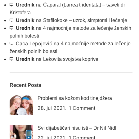
Urednik
na
Čaparal (Larrea tridentata) – saveti dr
Kristofera
Urednik
na
Stafilokoke – uzrok, simptomi i lečenje
Urednik
na
4 najmoćnije metode za lečenje ženskih
polnih bolesti
Caca Lepojević
na
4 najmoćnije metode za lečenje
ženskih polnih bolesti
Urednik
na
Lekovita svojstva koprive
Recent Posts
Problemi sa kožom kod tinejdžera
28. jul 2021.
1 Comment
Svi dijabetičari nisu isti – Dr Nil Nidli
22. jul 2021.
1 Comment