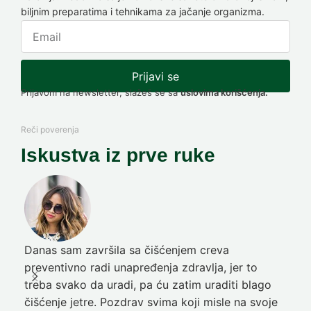
biljnim preparatima i tehnikama za jačanje organizma.
Prijavi se
Prijavom na newsletter, slažeš se sa
uslovima korišćenja.
Reči poverenja
Iskustva iz prve ruke
Danas sam završila sa čišćenjem creva
Pre
preventivno radi unapređenja zdravlja, jer to
poč
treba svako da uradi, pa ću zatim uraditi blago
nep
čišćenje jetre. Pozdrav svima koji misle na svoje
sja