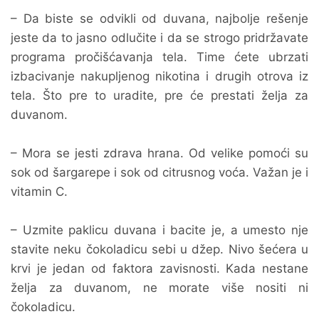
– Da biste se odvikli od duvana, najbolje rešenje
jeste da to jasno odlučite i da se strogo pridržavate
programa pročišćavanja tela. Time ćete ubrzati
izbacivanje nakupljenog nikotina i drugih otrova iz
tela. Što pre to uradite, pre će prestati želja za
duvanom.
– Mora se jesti zdrava hrana. Od velike pomoći su
sok od šargarepe i sok od citrusnog voća. Važan je i
vitamin C.
– Uzmite paklicu duvana i bacite je, a umesto nje
stavite neku čokoladicu sebi u džep. Nivo šećera u
krvi je jedan od faktora zavisnosti. Kada nestane
želja za duvanom, ne morate više nositi ni
čokoladicu.