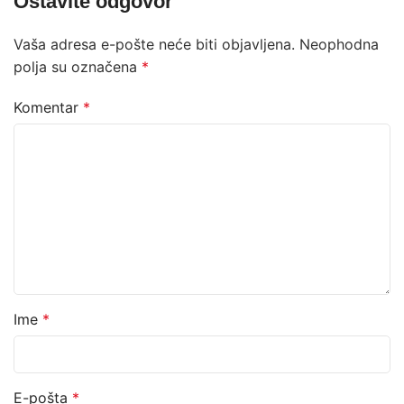
Ostavite odgovor
Vaša adresa e-pošte neće biti objavljena.
Neophodna
polja su označena
*
Komentar
*
Ime
*
E-pošta
*