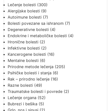
Lečenje bolesti
(300)
Alergijske bolesti
(9)
Autoimune bolesti
(7)
Bolesti povezane sa ishranom
(7)
Degenerativne bolesti
(4)
Endokrine i metaboličke bolesti
(4)
Hronične bolesti
(2)
Infektivne bolesti
(2)
Kancerogene bolesti
(16)
Mentalne bolesti
(6)
Prirodne metode lečenja
(205)
Psihičke bolesti i stanja
(6)
Rak – prirodno lečenje
(16)
Razne bolesti
(49)
Traumatske bolesti i povrede
(2)
Lečenje organa
(52)
Bubrezi i bešika
(5)
Grlo, nos i sinusi
(2)