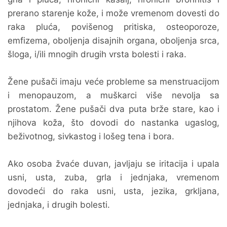
prerano starenje kože, i može vremenom dovesti do
raka pluća, povišenog pritiska, osteoporoze,
emfizema, oboljenja disajnih organa, oboljenja srca,
šloga, i/ili mnogih drugih vrsta bolesti i raka.
Žene pušači imaju veće probleme sa menstruacijom
i menopauzom, a muškarci više nevolja sa
prostatom. Žene pušači dva puta brže stare, kao i
njihova koža, što dovodi do nastanka ugaslog,
beživotnog, sivkastog i lošeg tena i bora.
Ako osoba žvaće duvan, javljaju se iritacija i upala
usni, usta, zuba, grla i jednjaka, vremenom
dovodeći do raka usni, usta, jezika, grkljana,
jednjaka, i drugih bolesti.