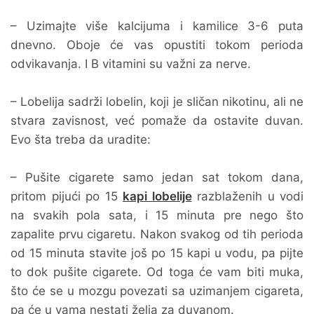
– Uzimajte više kalcijuma i kamilice 3-6 puta
dnevno. Oboje će vas opustiti tokom perioda
odvikavanja. I B vitamini su važni za nerve.
– Lobelija sadrži lobelin, koji je sličan nikotinu, ali ne
stvara zavisnost, već pomaže da ostavite duvan.
Evo šta treba da uradite:
– Pušite cigarete samo jedan sat tokom dana,
pritom pijući po 15
kapi lobelije
razblaženih u vodi
na svakih pola sata, i 15 minuta pre nego što
zapalite prvu cigaretu. Nakon svakog od tih perioda
od 15 minuta stavite još po 15 kapi u vodu, pa pijte
to dok pušite cigarete. Od toga će vam biti muka,
što će se u mozgu povezati sa uzimanjem cigareta,
pa će u vama nestati želja za duvanom.