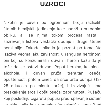
UZROCI
Nikotin je čuven po ogromnom broju različitih
štetnih hemijskih jedinjenja koje sadrži u prirodnim
obliku, ali se njima tokom procesa rasta i
sazrevanja listova veštački dodaju i druge štetne
hemikalije. Takođe, nikotin je poznat po tome što
izaziva veoma jaku zavisnost, u rangu sa heroinom;
oni koji su konzumirali i duvan i heroin kažu da je
teže da se ostavi duvan. Poput heroina, kokaina i
alkohola, i duvan pruža trenutan osećaj
opuštenosti, pritom čineći da srce brže pumpa (12-
25 otkucaja po minutu brže), i izazivajući time
preskakanje srca i opšti osećaj zabrinutosti. Pušaču
koji poslednju cigaretu popuši pred spavanje sistem
za cirkulaciju krvi normalno funkcioniše samo 2 od