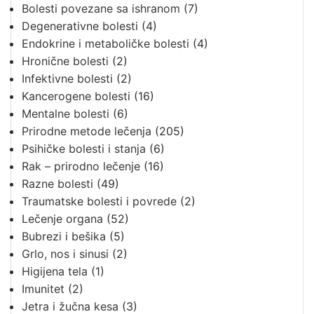
Bolesti povezane sa ishranom
(7)
Degenerativne bolesti
(4)
Endokrine i metaboličke bolesti
(4)
Hronične bolesti
(2)
Infektivne bolesti
(2)
Kancerogene bolesti
(16)
Mentalne bolesti
(6)
Prirodne metode lečenja
(205)
Psihičke bolesti i stanja
(6)
Rak – prirodno lečenje
(16)
Razne bolesti
(49)
Traumatske bolesti i povrede
(2)
Lečenje organa
(52)
Bubrezi i bešika
(5)
Grlo, nos i sinusi
(2)
Higijena tela
(1)
Imunitet
(2)
Jetra i žučna kesa
(3)