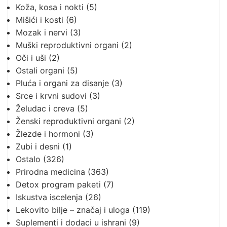
Koža, kosa i nokti
(5)
Mišići i kosti
(6)
Mozak i nervi
(3)
Muški reproduktivni organi
(2)
Oči i uši
(2)
Ostali organi
(5)
Pluća i organi za disanje
(3)
Srce i krvni sudovi
(3)
Želudac i creva
(5)
Ženski reproduktivni organi
(2)
Žlezde i hormoni
(3)
Zubi i desni
(1)
Ostalo
(326)
Prirodna medicina
(363)
Detox program paketi
(7)
Iskustva iscelenja
(26)
Lekovito bilje – značaj i uloga
(119)
Suplementi i dodaci u ishrani
(9)