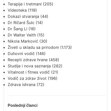
Terapije i tretmani
(205)
Videoteka
(119)
Dokazi stvaranja
(44)
Dr Ričard Šulc
(14)
Dr Šang Li
(16)
Dr Walter Veith
(15)
Nikola Marković
(30)
Živeti u skladu sa prirodom
(1.173)
Duhovni vodič
(146)
Recepti zdrave hrane
(458)
Studije i nova saznanja
(282)
Vitalnost i fitnes vodič
(21)
Vodič za zdrav život
(196)
Zdrava ishrana
(72)
Poslednji članci