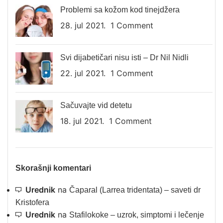
Problemi sa kožom kod tinejdžera
28. jul 2021.
1 Comment
Svi dijabetičari nisu isti – Dr Nil Nidli
22. jul 2021.
1 Comment
Sačuvajte vid detetu
18. jul 2021.
1 Comment
Skorašnji komentari
Urednik
na
Čaparal (Larrea tridentata) – saveti dr
Kristofera
Urednik
na
Stafilokoke – uzrok, simptomi i lečenje