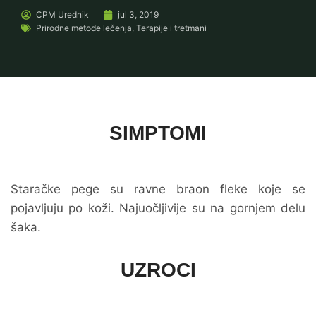
CPM
Urednik
jul 3, 2019
Prirodne metode lečenja
,
Terapije i tretmani
SIMPTOMI
Staračke pege su ravne braon fleke koje se
pojavljuju po koži. Najuočljivije su na gornjem delu
šaka.
UZROCI