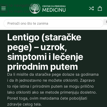
Skip to navigation
Skip to main content
Lentigo (staračke
pege) – uzrok,
simptomi i lečenje
prirodnim putem
Da li mislite da staračke pege dolaze sa godinama
i da ih jednostavno ne možete otkloniti. Zapravo
to nije istina i prirodnim putem se mogu prilično
lako otkloniti ako se metode primenjuju dosletno.
Pored toga, ovim metodama ćete poboljšati
zdravlje celog tela.