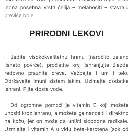
jedna posebna vrsta ćelija – melanociti – stavraju
previše boje.
PRIRODNI LEKOVI
– Jedite visokokvalitetnu hranu (naročito zeleno
lisnato povrće), pročistite krv, ishranjujte žlezde
redovno praznite creva. Vežbajte i um i telo.
Održavajte imuni sistem jakim. Uzimajte dodatke
ishrani. Pijte dosta vode.
– Od ogromne pomoći je vitamin E koji možete
unositi kroz ishranu, a možete ga nanositi i direktno
na kožu, jer on može da uništi slobodne radikale.
Uzmiajte i vitamin A u vidu beta-karotena (sok od