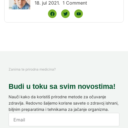
18. jul 2021.
1 Comment
Zanima te prirodna medicina?
Budi u toku sa svim novostima!
Nauči kako da koristiš prirodne metode za očuvanje
zdravlja. Redovno šaljemo korisne savete o zdravoj ishrani,
biljnim preparatima i tehnikama za jačanje organizma.