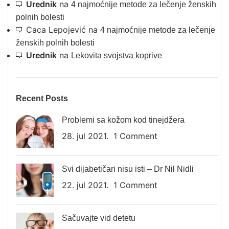
Urednik
na
4 najmoćnije metode za lečenje ženskih
polnih bolesti
Caca Lepojević
na
4 najmoćnije metode za lečenje
ženskih polnih bolesti
Urednik
na
Lekovita svojstva koprive
Recent Posts
Problemi sa kožom kod tinejdžera
28. jul 2021.
1 Comment
Svi dijabetičari nisu isti – Dr Nil Nidli
22. jul 2021.
1 Comment
Sačuvajte vid detetu