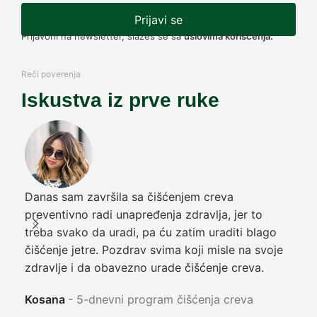
Prijavi se
Prijavom na newsletter, slažeš se sa
uslovima korišćenja.
Reči poverenja
Iskustva iz prve ruke
Danas sam završila sa čišćenjem creva
Pre
preventivno radi unapređenja zdravlja, jer to
poč
treba svako da uradi, pa ću zatim uraditi blago
nep
čišćenje jetre. Pozdrav svima koji misle na svoje
sja
zdravlje i da obavezno urade čišćenje creva.
Ni
Kosana
5-dnevni program čišćenja creva