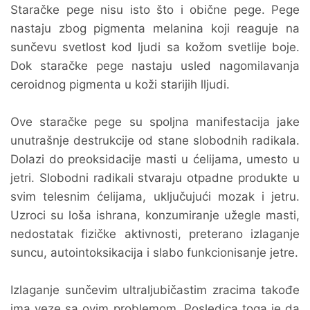
Staračke pege nisu isto što i obične pege. Pege
nastaju zbog pigmenta melanina koji reaguje na
sunčevu svetlost kod ljudi sa kožom svetlije boje.
Dok staračke pege nastaju usled nagomilavanja
ceroidnog pigmenta u koži starijih lljudi.
Ove staračke pege su spoljna manifestacija jake
unutrašnje destrukcije od stane slobodnih radikala.
Dolazi do preoksidacije masti u ćelijama, umesto u
jetri. Slobodni radikali stvaraju otpadne produkte u
svim telesnim ćelijama, uključujući mozak i jetru.
Uzroci su loša ishrana, konzumiranje užegle masti,
nedostatak fizičke aktivnosti, preterano izlaganje
suncu, autointoksikacija i slabo funkcionisanje jetre.
Izlaganje sunčevim ultraljubičastim zracima takođe
ima veze sa ovim problemom. Posledica toga je da