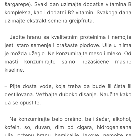
šargarepe). Svaki dan uzimajte dodatke vitamina B
kompleksa, kao i dodatni B2 vitamin. Svakoga dana
uzimajte ekstrakt semena grejpfruta.
– Jedite hranu sa kvalitetnim proteinima i nemojte
jesti staro semenje i orašaste plodove. Ulje u njima
je možda užeglo. Ne konzumirajte meso i mleko. Od
masti konzumirajte samo nezasićene masne
kiseline.
– Pijte dosta vode, koja treba da bude ili čista ili
destilovana. Vežbajte duboko disanje. Naučite kako
da se opustite.
– Ne konzumirajte belo brašno, beli šećer, alkohol,
kofein, so, duvan, dim od cigara, hidrogenisana
ulja, prženu hranu, hemikalije, lekove. nemojte se