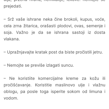
prejedati.
– Srž vaše ishrane neka čine brokoli, kupus, voće,
cela zrna žitarica, orašasti plodovi, ovas, semenje i
soja. Važno je da se ishrana sastoji iz dosta
vlakana.
– Upražnjavajte kratak post da biste pročistili jetru.
– Nemojte se previše izlagati suncu.
– Ne koristiite komercijalne kreme za kožu ili
pročišćavanje. Koristitie maslinovo ulje i vlažnu
oblogu, pa posle toga isperite sokom od limuna i
vodom.