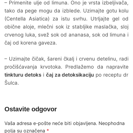
– Primenite ulje od limuna. Ono je vrsta izbeljivača,
tako da pege mogu da izblede. Uzimajte gotu kolu
(Centella Asiatica) za istu svrhu. Utrljajte gel od
obične aloje, mlečni sok iz stabljike maslačka, sloj
crvenog luka, svež sok od ananasa, sok od limuna i
čaj od korena gaveza.
– Uzimajte čičak, šareni čkalj i crvenu detelinu, radi
pročišćavanja krvotoka. Predlažemo da napravite
tinkturu detoks
i
čaj za detoksikaciju
po receptu dr
Šulca.
Ostavite odgovor
Vaša adresa e-pošte neće biti objavljena.
Neophodna
polja su označena
*