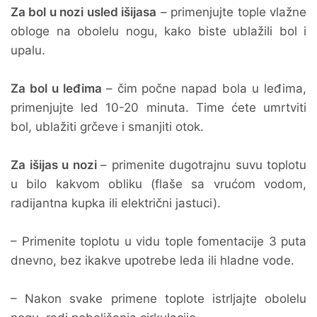
Za bol u nozi usled išijasa
– primenjujte tople vlažne
obloge na obolelu nogu, kako biste ublažili bol i
upalu.
Za bol u leđima
– čim počne napad bola u leđima,
primenjujte led 10-20 minuta. Time ćete umrtviti
bol, ublažiti grčeve i smanjiti otok.
Za išijas u nozi
– primenite dugotrajnu suvu toplotu
u bilo kakvom obliku (flaše sa vrućom vodom,
radijantna kupka ili električni jastuci).
– Primenite toplotu u vidu tople fomentacije 3 puta
dnevno, bez ikakve upotrebe leda ili hladne vode.
– Nakon svake primene toplote istrljajte obolelu