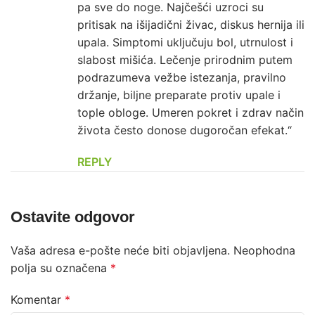
pa sve do noge. Najčešći uzroci su
pritisak na išijadični živac, diskus hernija ili
upala. Simptomi uključuju bol, utrnulost i
slabost mišića. Lečenje prirodnim putem
podrazumeva vežbe istezanja, pravilno
držanje, biljne preparate protiv upale i
tople obloge. Umeren pokret i zdrav način
života često donose dugoročan efekat.“
REPLY
Ostavite odgovor
Vaša adresa e-pošte neće biti objavljena.
Neophodna
polja su označena
*
Komentar
*