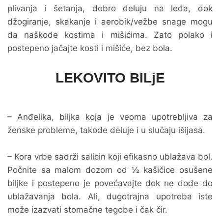
plivanja i šetanja, dobro deluju na leđa, dok
džogiranje, skakanje i aerobik/vežbe snage mogu
da naškode kostima i mišićima. Zato polako i
postepeno jačajte kosti i mišiće, bez bola.
LEKOVITO BILjE
– Anđelika, biljka koja je veoma upotrebljiva za
ženske probleme, takođe deluje i u slučaju išijasa.
– Kora vrbe sadrži salicin koji efikasno ublažava bol.
Počnite sa malom dozom od ½ kašičice osušene
biljke i postepeno je povećavajte dok ne dođe do
ublažavanja bola. Ali, dugotrajna upotreba iste
može izazvati stomačne tegobe i čak čir.