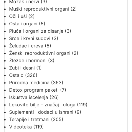
Mozak i nervi
(3)
Muški reproduktivni organi
(2)
Oči i uši
(2)
Ostali organi
(5)
Pluća i organi za disanje
(3)
Srce i krvni sudovi
(3)
Želudac i creva
(5)
Ženski reproduktivni organi
(2)
Žlezde i hormoni
(3)
Zubi i desni
(1)
Ostalo
(326)
Prirodna medicina
(363)
Detox program paketi
(7)
Iskustva iscelenja
(26)
Lekovito bilje – značaj i uloga
(119)
Suplementi i dodaci u ishrani
(9)
Terapije i tretmani
(205)
Videoteka
(119)