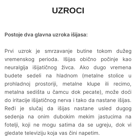
UZROCI
Postoje dva glavna uzroka išijasa:
Prvi uzrok je smrzavanje butine tokom dužeg
vremenskog perioda. Išijas obično počinje kao
neuralgija išijatičnog živca. Ako dugo vremena
budete sedeli na hladnom (metalne stolice u
prohladnoj prostoriji, metalne klupe ili recimo,
metalna sedišta u čamcu dok pecate), može doći
do iritacije išijatičnog nerva i tako da nastane išijas.
Ređi je slučaj da išijas nastane usled dugog
sedenja na onim dubokim mekim jastucima na
fotelji, koji ne mogu satima da se ugreju, dok vi
gledate televiziju koja vas čini napetim.