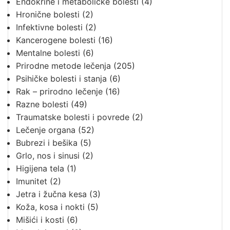
Endokrine i metaboličke bolesti
(4)
Hronične bolesti
(2)
Infektivne bolesti
(2)
Kancerogene bolesti
(16)
Mentalne bolesti
(6)
Prirodne metode lečenja
(205)
Psihičke bolesti i stanja
(6)
Rak – prirodno lečenje
(16)
Razne bolesti
(49)
Traumatske bolesti i povrede
(2)
Lečenje organa
(52)
Bubrezi i bešika
(5)
Grlo, nos i sinusi
(2)
Higijena tela
(1)
Imunitet
(2)
Jetra i žučna kesa
(3)
Koža, kosa i nokti
(5)
Mišići i kosti
(6)