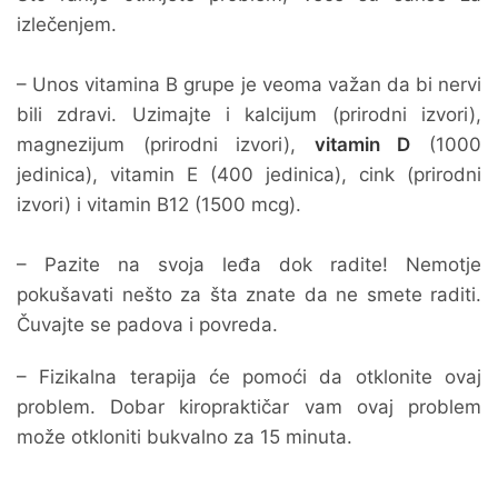
izlečenjem.
– Unos vitamina B grupe je veoma važan da bi nervi
bili zdravi. Uzimajte i kalcijum (prirodni izvori),
magnezijum (prirodni izvori),
vitamin D
(1000
jedinica), vitamin E (400 jedinica), cink (prirodni
izvori) i vitamin B12 (1500 mcg).
– Pazite na svoja leđa dok radite! Nemotje
pokušavati nešto za šta znate da ne smete raditi.
Čuvajte se padova i povreda.
– Fizikalna terapija će pomoći da otklonite ovaj
problem. Dobar kiropraktičar vam ovaj problem
može otkloniti bukvalno za 15 minuta.