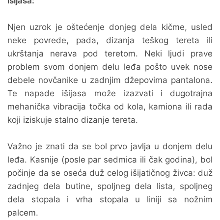
išijasa:
Njen uzrok je oštećenje donjeg dela kičme, usled
neke povrede, pada, dizanja teškog tereta ili
ukrštanja nerava pod teretom. Neki ljudi prave
problem svom donjem delu leđa pošto uvek nose
debele novčanike u zadnjim džepovima pantalona.
Te napade išijasa može izazvati i dugotrajna
mehanička vibracija točka od kola, kamiona ili rada
koji iziskuje stalno dizanje tereta.
Važno je znati da se bol prvo javlja u donjem delu
leđa. Kasnije (posle par sedmica ili čak godina), bol
počinje da se oseća duž celog išijatičnog živca: duž
zadnjeg dela butine, spoljneg dela lista, spoljneg
dela stopala i vrha stopala u liniji sa nožnim
palcem.