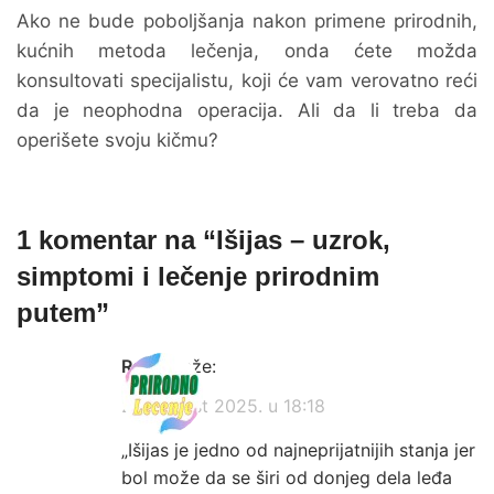
Ako ne bude poboljšanja nakon primene prirodnih,
kućnih metoda lečenja, onda ćete možda
konsultovati specijalistu, koji će vam verovatno reći
da je neophodna operacija. Ali da li treba da
operišete svoju kičmu?
1 komentar na “
Išijas – uzrok,
simptomi i lečenje prirodnim
putem
”
Rade
kaže:
24. avgust 2025. u 18:18
„Išijas je jedno od najneprijatnijih stanja jer
bol može da se širi od donjeg dela leđa