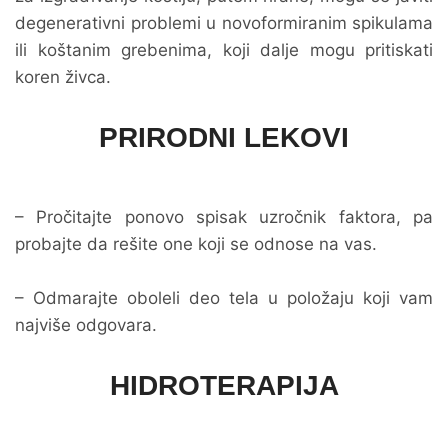
degenerativni problemi u novoformiranim spikulama
ili koštanim grebenima, koji dalje mogu pritiskati
koren živca.
PRIRODNI LEKOVI
– Pročitajte ponovo spisak uzročnik faktora, pa
probajte da rešite one koji se odnose na vas.
– Odmarajte oboleli deo tela u položaju koji vam
najviše odgovara.
HIDROTERAPIJA