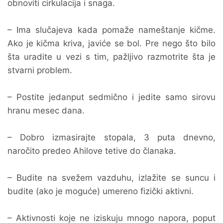
obnoviti cirkulacija i snaga.
– Ima slučajeva kada pomaže nameštanje kičme.
Ako je kičma kriva, javiće se bol. Pre nego što bilo
šta uradite u vezi s tim, pažljivo razmotrite šta je
stvarni problem.
– Postite jedanput sedmično i jedite samo sirovu
hranu mesec dana.
– Dobro izmasirajte stopala, 3 puta dnevno,
naročito predeo Ahilove tetive do članaka.
– Budite na svežem vazduhu, izlažite se suncu i
budite (ako je moguće) umereno fizički aktivni.
– Aktivnosti koje ne iziskuju mnogo napora, poput