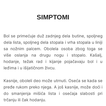
SIMPTOMI
Bol se primećuje duž zadnjeg dela butine, spoljneg
dela lista, spoljneg dela stopala i vrha stopala u liniji
sa nožnim palcem. Obolela osoba zbog toga se
više oslanja na drugu nogu i stopalo. Kašalj,
hodanje, težak rad i kijanje pojačavaju bol i u
leđima i u išijatičnom živcu.
Kasnije, oboleli deo može utrnuti. Oseća se kada se
pređe rukom preko njega. A još kasnije, može doći i
do smanjenja mišića lista i osećaja slabosti pri
trčanju ili čak hodanju.