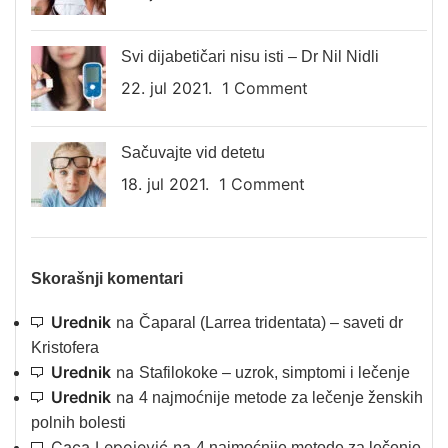
Svi dijabetičari nisu isti – Dr Nil Nidli
22. jul 2021.
1 Comment
Sačuvajte vid detetu
18. jul 2021.
1 Comment
Skorašnji komentari
Urednik
na
Čaparal (Larrea tridentata) – saveti dr
Kristofera
Urednik
na
Stafilokoke – uzrok, simptomi i lečenje
Urednik
na
4 najmoćnije metode za lečenje ženskih
polnih bolesti
Caca Lepojević
na
4 najmoćnije metode za lečenje