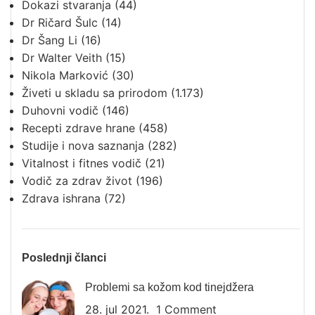
Dokazi stvaranja
(44)
Dr Ričard Šulc
(14)
Dr Šang Li
(16)
Dr Walter Veith
(15)
Nikola Marković
(30)
Živeti u skladu sa prirodom
(1.173)
Duhovni vodič
(146)
Recepti zdrave hrane
(458)
Studije i nova saznanja
(282)
Vitalnost i fitnes vodič
(21)
Vodič za zdrav život
(196)
Zdrava ishrana
(72)
Poslednji članci
Problemi sa kožom kod tinejdžera
28. jul 2021.
1 Comment