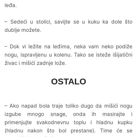
leđa.
– Sedeći u stolici, savijte se u kuku ka dole što
dublje možete.
– Dok vi ležite na leđima, neka vam neko podiže
nogu, ispravljenu u kolenu. Tako se isteže išijatični
živac i mišići zadnje lože.
OSTALO
– Ako napad bola traje toliko dugo da mišići nogu
izgube mnogo snage, onda ih masirajte i
primenjujte svakodnevnu toplu i hladnu kupku
(hladnu nakon što bol prestane). Time će se