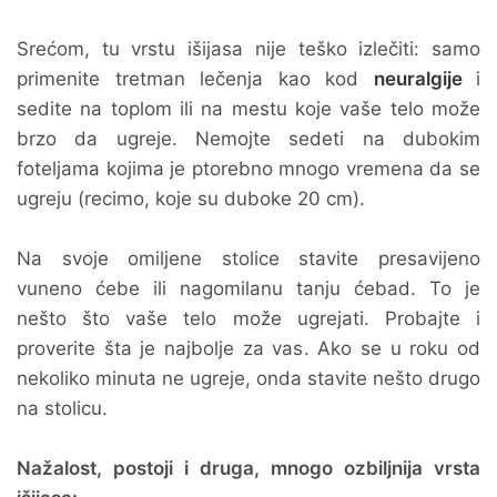
Srećom, tu vrstu išijasa nije teško izlečiti: samo
primenite tretman lečenja kao kod
neuralgije
i
sedite na toplom ili na mestu koje vaše telo može
brzo da ugreje. Nemojte sedeti na dubokim
foteljama kojima je ptorebno mnogo vremena da se
ugreju (recimo, koje su duboke 20 cm).
Na svoje omiljene stolice stavite presavijeno
vuneno ćebe ili nagomilanu tanju ćebad. To je
nešto što vaše telo može ugrejati. Probajte i
proverite šta je najbolje za vas. Ako se u roku od
nekoliko minuta ne ugreje, onda stavite nešto drugo
na stolicu.
Nažalost, postoji i druga, mnogo ozbiljnija vrsta