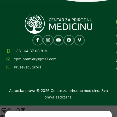
+381 64 37 08 819
cpm.premier@gmail.com
Kruševac, Srbija
Autorska prava © 2026 Centar za prirodnu medicinu. Sva
prava zadržana.
odavnica
Korpa
Moj nalog
Blog