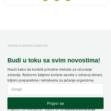
Zanima te prirodna medicina?
Budi u toku sa svim novostima!
Nauči kako da koristiš prirodne metode za očuvanje
zdravlja. Redovno šaljemo korisne savete o zdravoj ishrani,
biljnim preparatima i tehnikama za jačanje organizma.
Prijavi se
Prijavom na newsletter, slažeš se sa
uslovima korišćenja.