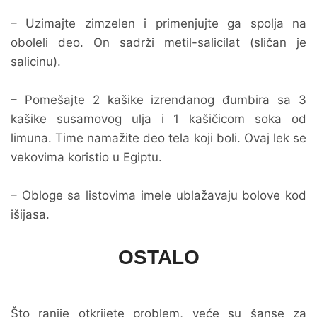
– Uzimajte zimzelen i primenjujte ga spolja na
oboleli deo. On sadrži metil-salicilat (sličan je
salicinu).
– Pomešajte 2 kašike izrendanog đumbira sa 3
kašike susamovog ulja i 1 kašičicom soka od
limuna. Time namažite deo tela koji boli. Ovaj lek se
vekovima koristio u Egiptu.
– Obloge sa listovima imele ublažavaju bolove kod
išijasa.
OSTALO
Što ranije otkrijete problem, veće su šanse za