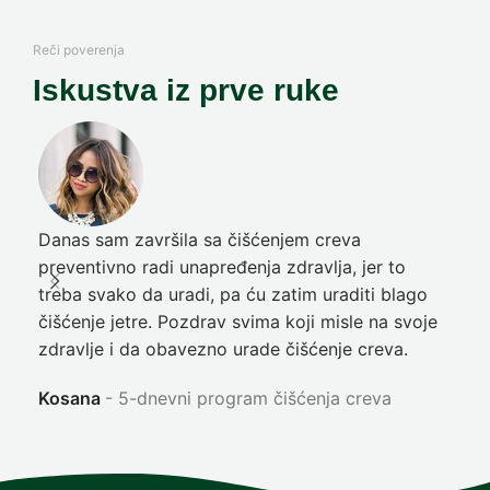
Reči poverenja
Iskustva iz prve ruke
Danas sam završila sa čišćenjem creva
Pre
preventivno radi unapređenja zdravlja, jer to
poč
treba svako da uradi, pa ću zatim uraditi blago
nep
čišćenje jetre. Pozdrav svima koji misle na svoje
sja
zdravlje i da obavezno urade čišćenje creva.
Ni
Kosana
5-dnevni program čišćenja creva