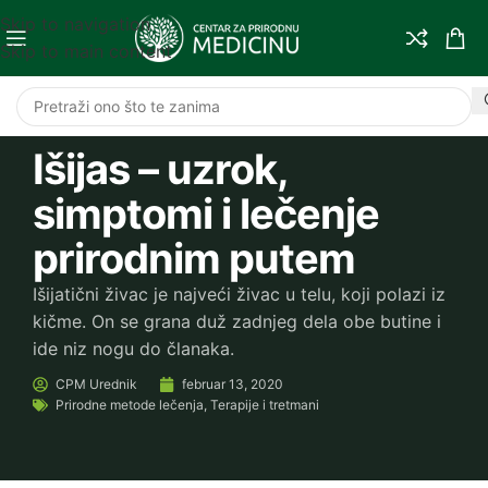
Skip to navigation
Skip to main content
Išijas – uzrok,
simptomi i lečenje
prirodnim putem
Išijatični živac je najveći živac u telu, koji polazi iz
kičme. On se grana duž zadnjeg dela obe butine i
ide niz nogu do članaka.
CPM
Urednik
februar 13, 2020
Prirodne metode lečenja
,
Terapije i tretmani