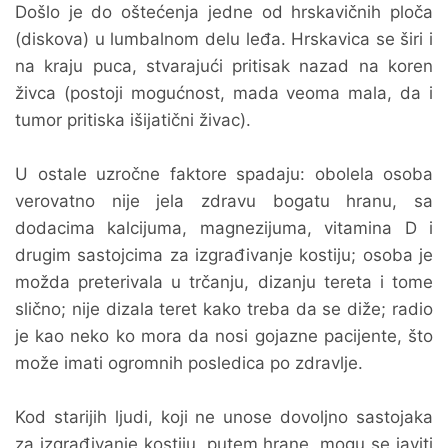
Došlo je do oštećenja jedne od hrskavičnih ploča
(diskova) u lumbalnom delu leđa. Hrskavica se širi i
na kraju puca, stvarajući pritisak nazad na koren
živca (postoji mogućnost, mada veoma mala, da i
tumor pritiska išijatični živac).
U ostale uzročne faktore spadaju: obolela osoba
verovatno nije jela zdravu bogatu hranu, sa
dodacima kalcijuma, magnezijuma, vitamina D i
drugim sastojcima za izgrađivanje kostiju; osoba je
možda preterivala u trčanju, dizanju tereta i tome
slično; nije dizala teret kako treba da se diže; radio
je kao neko ko mora da nosi gojazne pacijente, što
može imati ogromnih posledica po zdravlje.
Kod starijih ljudi, koji ne unose dovoljno sastojaka
za izgrađivanje kostiju, putem hrane, mogu se javiti