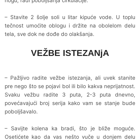
nogu, radi poboljšanja cirkulacije.
– Stavite 2 šolje soli u litar kipuće vode. U toplu
tečnost umoćite oblogu i držite na obolelom delu
tela, sve dok ne dođe do olakšanja.
VEŽBE ISTEZANjA
– Pažljivo radite vežbe istezanja, ali uvek stanite
pre nego što se pojavi bol ili bilo kakva neprijatnost.
Svaku vežbu radite 3 puta, 2-3 puta dnevno,
povećavajući broj serija kako vam se stanje bude
poboljšavalo.
– Savijte kolena ka bradi, što je bliže moguće.
Osetićete kao da vas nešto vuče u donjem delu