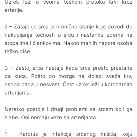
Uzrok leži u veoma teškom protoku krvi kroz
arterije.
2 – Zatajenje srca je hronično stanje koje dovodi do
nakupljanja tečnosti u srcu i nastanku edema na
stopalima i člankovima. Nakon manjih napora osoba
teško diše.
3 – Zastoj srca nastaje kada srce prosto prestane
da kuca. Pošto do mozga ne dolazi sveža krv,
osoba pada u nesvest. Čest uzrok leži u koronarnim
arterijama.
Neretko postoje i drugi problemi sa srcem koji ga
slabe. Oni nemaju veze sa arterijama:
1 – Karditis je infekcija srčanog mišića, koju