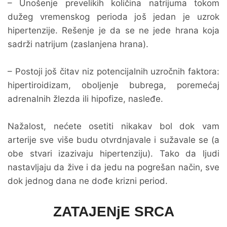
– Unošenje prevelikih količina natrijuma tokom
dužeg vremenskog perioda još jedan je uzrok
hipertenzije. Rešenje je da se ne jede hrana koja
sadrži natrijum (zaslanjena hrana).
– Postoji još čitav niz potencijalnih uzročnih faktora:
hipertiroidizam, oboljenje bubrega, poremećaj
adrenalnih žlezda ili hipofize, nasleđe.
Nažalost, nećete osetiti nikakav bol dok vam
arterije sve više budu otvrdnjavale i sužavale se (a
obe stvari izazivaju hipertenziju). Tako da ljudi
nastavljaju da žive i da jedu na pogrešan način, sve
dok jednog dana ne dođe krizni period.
ZATAJENjE SRCA