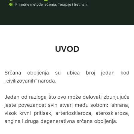
Prirodne metode lečenja
,
Terapije i tretmani
UVOD
Srčana oboljenja su ubica broj jedan kod
„civilizovanih“ naroda.
Jedan od razloga što ovo može delovati zbunjujuće
jeste povezanost svih stvari među sobom: ishrana,
visok krvni pritisak, arterioskleroza, ateroskleroza,
angina i druga degenerativna srčana oboljenja.