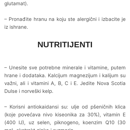
glutamat).
– Pronađite hranu na koju ste alergični i izbacite je
iz ishrane.
NUTRITIJENTI
– Unesite sve potrebne minerale i vitamine, putem
hrane i dodataka. Kalcijum magnezijum i kalijum su
važni, ali i vitamini A, B, C i E. Jedite Nova Scotia
Dulse i norveški kelp.
– Korisni antiokaidansi su: ulje od pšeničnih klica
(koje povećava nivo kiseonika za 30%), vitamin E
(400 IJ), uz selen, piknogeno, koenzim Q10 (30