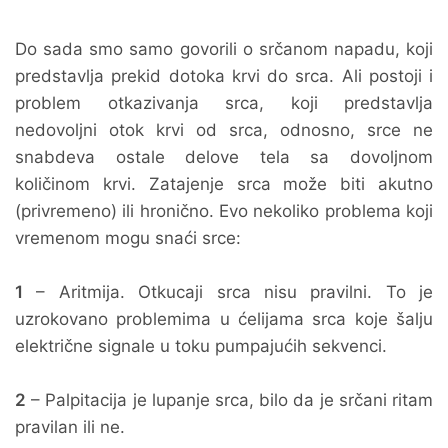
Do sada smo samo govorili o srčanom napadu, koji
predstavlja prekid dotoka krvi do srca. Ali postoji i
problem otkazivanja srca, koji predstavlja
nedovoljni otok krvi od srca, odnosno, srce ne
snabdeva ostale delove tela sa dovoljnom
količinom krvi. Zatajenje srca može biti akutno
(privremeno) ili hronično. Evo nekoliko problema koji
vremenom mogu snaći srce:
1
– Aritmija. Otkucaji srca nisu pravilni. To je
uzrokovano problemima u ćelijama srca koje šalju
električne signale u toku pumpajućih sekvenci.
2
– Palpitacija je lupanje srca, bilo da je srčani ritam
pravilan ili ne.