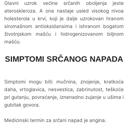
Glavni uzrok većine srčanih oboljenja jeste
ateroskleroza. A ona nastaje usled visokog nivoa
holesterola u krvi, koji je dalje uzrokovan hranom
siromašnom antioksidansima i ishranom bogatom
životnjskom mašću i hidrogenizovanom biljnom
mašću.
SIMPTOMI SRČANOG NAPADA
Simptomi mogu biti: mučnina, znojenje, kratkoća
daha, vrtoglavica, nesvestica, zabrinutost, teškoće
pri gutanju, povraćanje, iznenadno zujanje u ušima i
gubitak govora.
Medicinski termin za srčani napad je angina.