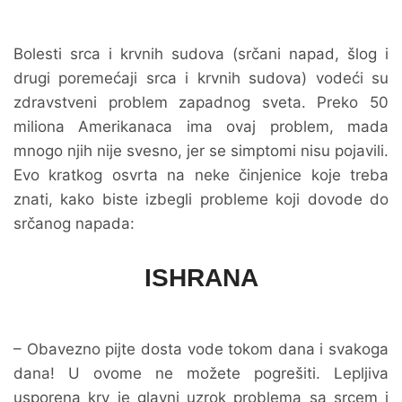
Bolesti srca i krvnih sudova (srčani napad, šlog i
drugi poremećaji srca i krvnih sudova) vodeći su
zdravstveni problem zapadnog sveta. Preko 50
miliona Amerikanaca ima ovaj problem, mada
mnogo njih nije svesno, jer se simptomi nisu pojavili.
Evo kratkog osvrta na neke činjenice koje treba
znati, kako biste izbegli probleme koji dovode do
srčanog napada:
ISHRANA
– Obavezno pijte dosta vode tokom dana i svakoga
dana! U ovome ne možete pogrešiti. Lepljiva
usporena krv je glavni uzrok problema sa srcem i