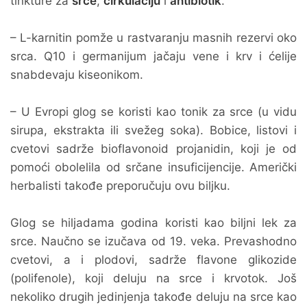
tinkture za
srce
,
cirkulaciju
i
antibiotik
.
– L-karnitin pomže u rastvaranju masnih rezervi oko
srca. Q10 i germanijum jačaju vene i krv i ćelije
snabdevaju kiseonikom.
– U Evropi glog se koristi kao tonik za srce (u vidu
sirupa, ekstrakta ili svežeg soka). Bobice, listovi i
cvetovi sadrže bioflavonoid projanidin, koji je od
pomoći obolelila od srčane insuficijencije. Američki
herbalisti takođe preporučuju ovu biljku.
Glog se hiljadama godina koristi kao biljni lek za
srce. Naučno se izučava od 19. veka. Prevashodno
cvetovi, a i plodovi, sadrže flavone glikozide
(polifenole), koji deluju na srce i krvotok. Još
nekoliko drugih jedinjenja takođe deluju na srce kao