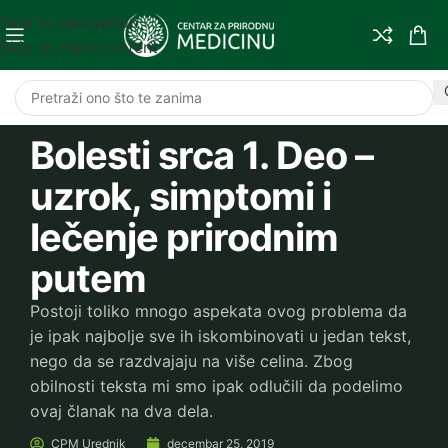
Skip to navigation
Skip to main content
Bolesti srca 1. Deo –
uzrok, simptomi i
lečenje prirodnim
putem
Postoji toliko mnogo aspekata ovog problema da
je ipak najbolje sve ih iskombinovati u jedan tekst,
nego da se razdvajaju na više celina. Zbog
obilnosti teksta mi smo ipak odlučili da podelimo
ovaj članak na dva dela.
CPM
Urednik
decembar 25, 2019