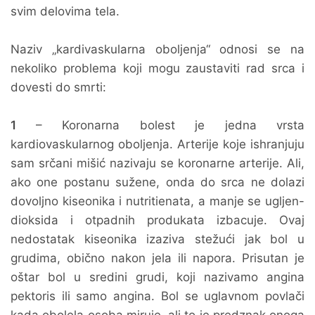
svim delovima tela.
Naziv „kardivaskularna oboljenja“ odnosi se na
nekoliko problema koji mogu zaustaviti rad srca i
dovesti do smrti:
1
– Koronarna bolest je jedna vrsta
kardiovaskularnog oboljenja. Arterije koje ishranjuju
sam srčani mišić nazivaju se koronarne arterije. Ali,
ako one postanu sužene, onda do srca ne dolazi
dovoljno kiseonika i nutritienata, a manje se ugljen-
dioksida i otpadnih produkata izbacuje. Ovaj
nedostatak kiseonika izaziva stežući jak bol u
grudima, obično nakon jela ili napora. Prisutan je
oštar bol u sredini grudi, koji nazivamo angina
pektoris ili samo angina. Bol se uglavnom povlači