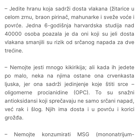
– Jedite hranu koja sadrži dosta vlakana (žitarice u
celom zrnu, braon pirinač, mahunarke i sveže voće i
povrće. Jedna 6-godišnja harvardska studija nad
40000 osoba poazala je da oni koji su jeli dosta
vlakana smanjili su rizik od srčanog napada za dve
trećine.
– Nemojte jesti mnogo kikirikija; ali kada ih jedete
po malo, neka na njima ostane ona crvenkasta
ljuska, jer ona sadrži jedinjenje koje štiti srce –
oligomerne procianidine (OPC). To su snažni
antioksidansi koji sprečavaju ne samo srčani napad,
već rak i šlog. Njih ima dosta i u povrću i korici
grožđa.
– Nemojte konzumirati MSG (mononatrijum-