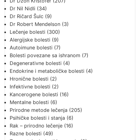
Dr Džon Kristofer
(207)
Dr Nil Nidli
(34)
Dr Ričard Šulc
(9)
Dr Robert Mendelson
(3)
Lečenje bolesti
(300)
Alergijske bolesti
(9)
Autoimune bolesti
(7)
Bolesti povezane sa ishranom
(7)
Degenerativne bolesti
(4)
Endokrine i metaboličke bolesti
(4)
Hronične bolesti
(2)
Infektivne bolesti
(2)
Kancerogene bolesti
(16)
Mentalne bolesti
(6)
Prirodne metode lečenja
(205)
Psihičke bolesti i stanja
(6)
Rak – prirodno lečenje
(16)
Razne bolesti
(49)