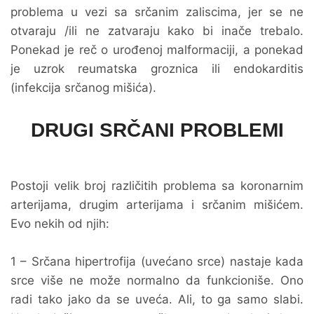
problema u vezi sa srčanim zaliscima, jer se ne
otvaraju /ili ne zatvaraju kako bi inače trebalo.
Ponekad je reč o urođenoj malformaciji, a ponekad
je uzrok reumatska groznica ili endokarditis
(infekcija srčanog mišića).
DRUGI SRČANI PROBLEMI
Postoji velik broj različitih problema sa koronarnim
arterijama, drugim arterijama i srčanim mišićem.
Evo nekih od njih:
1 – Srčana hipertrofija (uvećano srce) nastaje kada
srce više ne može normalno da funkcioniše. Ono
radi tako jako da se uveća. Ali, to ga samo slabi.