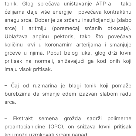
tonik. Glog sprečava uništavanje ATP-a i tako
ćelijama daje više energije i povećava kontraktinu
snagu srca. Dobar je za srčanu insuficijenciju (slabo
srce) i aritmiju (poremećaj srčanih otkucaja).
Ublažava anginu pektoris, tako što povećava
količinu krvi u koronarnim arterijama i smanjuje
grčeve u njima. Poput belog luka, glog drži krvni
pritisak na normali, snižavajući ga kod onih koji
imaju visok pritisak.
– Čaj od ruzmarina je blagi tonik koji pomaže
burebzima da smanje edem izazvan slabom radu
srca.
– Ekstrakt semena grožđa sadrži polimerne
proantocianidine (OPC); on snižava krvni pritisak
koji može uzrokovati srčani napad.