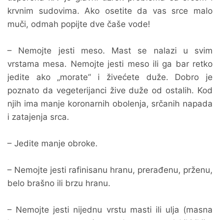
krvnim sudovima. Ako osetite da vas srce malo
muči, odmah popijte dve čaše vode!
– Nemojte jesti meso. Mast se nalazi u svim
vrstama mesa. Nemojte jesti meso ili ga bar retko
jedite ako „morate“ i živećete duže. Dobro je
poznato da vegeterijanci žive duže od ostalih. Kod
njih ima manje koronarnih obolenja, srčanih napada
i zatajenja srca.
– Jedite manje obroke.
– Nemojte jesti rafinisanu hranu, prerađenu, prženu,
belo brašno ili brzu hranu.
– Nemojte jesti nijednu vrstu masti ili ulja (masna