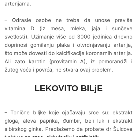
arterijama.
– Odrasle osobe ne treba da unose previše
vitamina D (iz mesa, mleka, jaja i sunčeve
svetlosti). Uzimanje više od 3000 jedinica dnevno
doprinosi gomilanju plaka i otvrdnjavanju arterija,
što može dovesti do kalcifikacije koronarnih arterija.
Ali zato karotin (provitamin A), iz pomorandži i
žutog voća i povrća, ne stvara ovaj problem.
LEKOVITO BILjE
– Tonične biljke koje ojačavaju srce su: ekstrakt
gloga, aleva paprika, đumbir, beli luk i ekstrakt
sibirskog ginka. Predlažemo da probate dr Šulcove