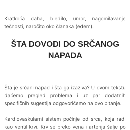
Kratkoća daha, bledilo, umor, nagomilavanje
tečnosti, naročito oko članaka (edem).
ŠTA DOVODI DO SRČANOG
NAPADA
Šta je srčani napad i šta ga izaziva? U ovom tekstu
daćemo pregled problema i uz par dodatnih
specifičnih sugestija odgovoričemo na ovo pitanje.
Kardiovaskularni sistem počinje od srca, koja radi
kao ventil krvi. Krv se preko vena i arterija šalje po