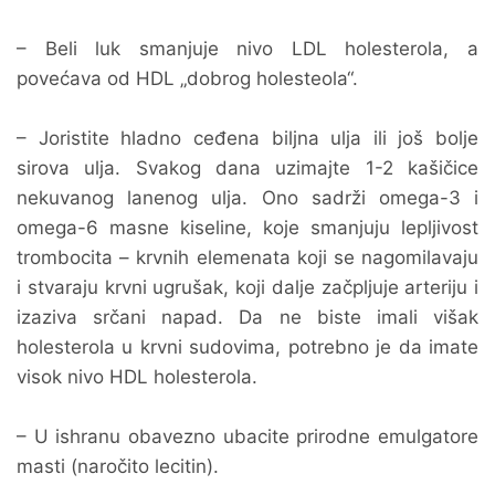
– Beli luk smanjuje nivo LDL holesterola, a
povećava od HDL „dobrog holesteola“.
– Joristite hladno ceđena biljna ulja ili još bolje
sirova ulja. Svakog dana uzimajte 1-2 kašičice
nekuvanog lanenog ulja. Ono sadrži omega-3 i
omega-6 masne kiseline, koje smanjuju lepljivost
trombocita – krvnih elemenata koji se nagomilavaju
i stvaraju krvni ugrušak, koji dalje začpljuje arteriju i
izaziva srčani napad. Da ne biste imali višak
holesterola u krvni sudovima, potrebno je da imate
visok nivo HDL holesterola.
– U ishranu obavezno ubacite prirodne emulgatore
masti (naročito lecitin).