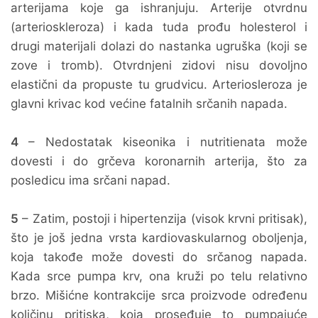
arterijama koje ga ishranjuju. Arterije otvrdnu
(arterioskleroza) i kada tuda prođu holesterol i
drugi materijali dolazi do nastanka ugruška (koji se
zove i tromb). Otvrdnjeni zidovi nisu dovoljno
elastični da propuste tu grudvicu. Arteriosleroza je
glavni krivac kod većine fatalnih srčanih napada.
4
– Nedostatak kiseonika i nutritienata može
dovesti i do grčeva koronarnih arterija, što za
posledicu ima srčani napad.
5
– Zatim, postoji i hipertenzija (visok krvni pritisak),
što je još jedna vrsta kardiovaskularnog oboljenja,
koja takođe može dovesti do srčanog napada.
Kada srce pumpa krv, ona kruži po telu relativno
brzo. Mišićne kontrakcije srca proizvode određenu
količinu pritiska, koja proseđuje to pumpajuće