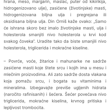
hrana, meso, margarin, maslac, puter od kikirikija,
hidrogenizovano ulje), zasićene (životinjske) masti,
hidrogenizovana biljna ulja i pregrejana ili
oksidisana biljna ulja. Din Orniš kaže ovako: „Samo
će ishrana skoro bez imalo životinjske masti, ulja i
holesterola smanjiti nivo holesterola u krvi kod
svakog čoveka“. Uradite tako da biste smanjili nivo
holesterola, triglicerida i mokraćne kiseline.
– Povrće, voće, žitarice i mahunarke ne sadrže
zasićene masti koje štete srcu i kojih ima u mesu i
mlečnim proizvodima. Ali zato sadrže dosta vlakana
koja pomažu srcu, i bogata su vitaminima i
mineralima. Izbegavajte previše ugljenih hidrata
(naročito rafinisanih) i šećera. Šećer povećava nivo
triglicerida, mokraćne kiselina, krvnog pritiska i
lepljivost trombocita.