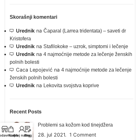
Skorašnji komentari
Urednik
na
Čaparal (Larrea tridentata) – saveti dr
Kristofera
Urednik
na
Stafilokoke – uzrok, simptomi i lečenje
Urednik
na
4 najmoćnije metode za lečenje ženskih
polnih bolesti
Caca Lepojević
na
4 najmoćnije metode za lečenje
ženskih polnih bolesti
Urednik
na
Lekovita svojstva koprive
Recent Posts
Problemi sa kožom kod tinejdžera
28. jul 2021.
1 Comment
odavnica
Korpa
Moj nalog
Blog