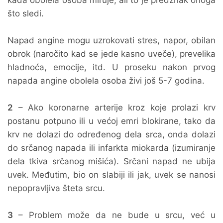
kada obolela osoba miruje, ali to je predznak onoga
što sledi.
Napad angine mogu uzrokovati stres, napor, obilan
obrok (naročito kad se jede kasno uveče), prevelika
hladnoća, emocije, itd. U proseku nakon prvog
napada angine obolela osoba živi još 5-7 godina.
2
– Ako koronarne arterije kroz koje prolazi krv
postanu potpuno ili u većoj emri blokirane, tako da
krv ne dolazi do određenog dela srca, onda dolazi
do srčanog napada ili infarkta miokarda (izumiranje
dela tkiva srčanog mišića). Srčani napad ne ubija
uvek. Međutim, bio on slabiji ili jak, uvek se nanosi
nepopravljiva šteta srcu.
3
– Problem može da ne bude u srcu, već u