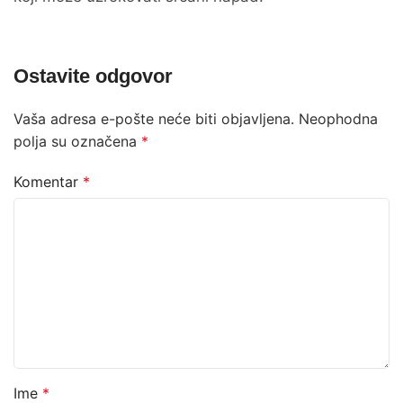
Ostavite odgovor
Vaša adresa e-pošte neće biti objavljena.
Neophodna
polja su označena
*
Komentar
*
Ime
*