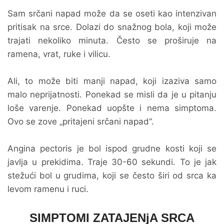
Sam srčani napad može da se oseti kao intenzivan
pritisak na srce. Dolazi do snažnog bola, koji može
trajati nekoliko minuta. Često se proširuje na
ramena, vrat, ruke i vilicu.
Ali, to može biti manji napad, koji izaziva samo
malo neprijatnosti. Ponekad se misli da je u pitanju
loše varenje. Ponekad uopšte i nema simptoma.
Ovo se zove „pritajeni srčani napad“.
Angina pectoris je bol ispod grudne kosti koji se
javlja u prekidima. Traje 30-60 sekundi. To je jak
stežući bol u grudima, koji se često širi od srca ka
levom ramenu i ruci.
SIMPTOMI ZATAJENjA SRCA