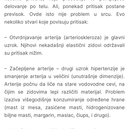
delovanje po telu. Ali, ponekad pritisak postane
previsok. Ovde isto nije problem u srcu. Evo
nekoliko stvari koje povisuju pritisak:
– Otvrdnjavanje arterija (arterioskleroza) je glavni
uzrok. Njihovi nekadašnji elastični zidovi održavali
su pritisak nižim.
– Začepljene arterije – drugi uzrok hipertenzije je
smanjenje arterija u veličini (unutrašnje dimenzije).
Arterije počnu da liče na stare vodovodne cevi, na
čijim se zidovima lepi različiti materijal. Problem
izaziva višegodišnje konzumiranje određene hrane
(mast iz mesa, zasićene masti, hidrogenizovane
biljne masti, margarin, maslac, čiups, i drugo).