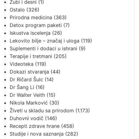
Zubi i desni
(1)
Ostalo
(326)
Prirodna medicina
(363)
Detox program paketi
(7)
Iskustva iscelenja
(26)
Lekovito bilje – značaj i uloga
(119)
Suplementi i dodaci u ishrani
(9)
Terapije i tretmani
(205)
Videoteka
(119)
Dokazi stvaranja
(44)
Dr Ričard Šulc
(14)
Dr Šang Li
(16)
Dr Walter Veith
(15)
Nikola Marković
(30)
Živeti u skladu sa prirodom
(1.173)
Duhovni vodič
(146)
Recepti zdrave hrane
(458)
Studije i nova saznanja
(282)