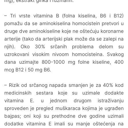
mg), ekstrakt ginka i ruzmarin.
– Tri vrste vitamina B (folna kiselina, B6 i B12)
pomažu da se aminokiselina homocistein pretvori u
druge dve aminokiseline koje ne oštećuju koronarne
arterije (tako da arterijski plak može da se zalepi na
njih). Oko 30% srčanih problema delom su
uzrokovani visokim nivoom homocisteina. Svakog
dana uzimajte 800-1000 mg folne kiseline, 400
mcg B12 i 50 mg B6.
– Rizik od srčanog napada smanjen je za 40% kod
medicinskih sestara koje su uzimale dodakte
vitamina E. u jednom drugom istraživanju
sproveden je pregled muškaraca kojima je ugrađen
bajpas; oni koji su prethodne dve godine uzimali
dodatke vitamina E imali su manje oštećenja na