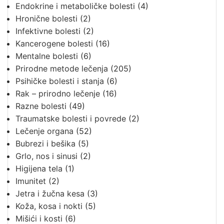
Endokrine i metaboličke bolesti
(4)
Hronične bolesti
(2)
Infektivne bolesti
(2)
Kancerogene bolesti
(16)
Mentalne bolesti
(6)
Prirodne metode lečenja
(205)
Psihičke bolesti i stanja
(6)
Rak – prirodno lečenje
(16)
Razne bolesti
(49)
Traumatske bolesti i povrede
(2)
Lečenje organa
(52)
Bubrezi i bešika
(5)
Grlo, nos i sinusi
(2)
Higijena tela
(1)
Imunitet
(2)
Jetra i žučna kesa
(3)
Koža, kosa i nokti
(5)
Mišići i kosti
(6)