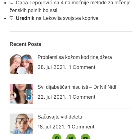
Caca Lepojević
na
4 najmoćnije metode za lečenje
ženskih polnih bolesti
Urednik
na
Lekovita svojstva koprive
Recent Posts
Problemi sa kožom kod tinejdžera
28. jul 2021.
1 Comment
Svi dijabetičari nisu isti – Dr Nil Nidli
22. jul 2021.
1 Comment
Sačuvajte vid detetu
18. jul 2021.
1 Comment