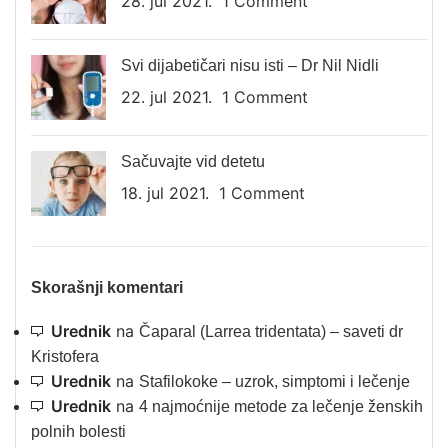
28. jul 2021.
1 Comment
Svi dijabetičari nisu isti – Dr Nil Nidli
22. jul 2021.
1 Comment
Sačuvajte vid detetu
18. jul 2021.
1 Comment
Skorašnji komentari
Urednik
na
Čaparal (Larrea tridentata) – saveti dr
Kristofera
Urednik
na
Stafilokoke – uzrok, simptomi i lečenje
Urednik
na
4 najmoćnije metode za lečenje ženskih
polnih bolesti