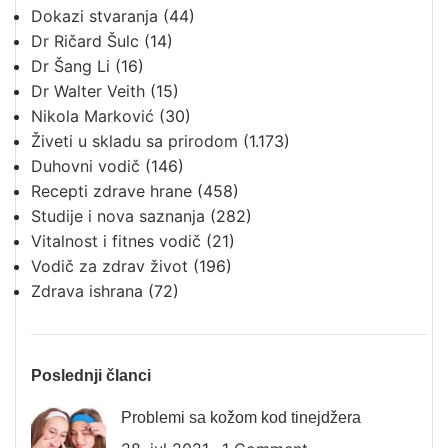
Dokazi stvaranja
(44)
Dr Ričard Šulc
(14)
Dr Šang Li
(16)
Dr Walter Veith
(15)
Nikola Marković
(30)
Živeti u skladu sa prirodom
(1.173)
Duhovni vodič
(146)
Recepti zdrave hrane
(458)
Studije i nova saznanja
(282)
Vitalnost i fitnes vodič
(21)
Vodič za zdrav život
(196)
Zdrava ishrana
(72)
Poslednji članci
Problemi sa kožom kod tinejdžera