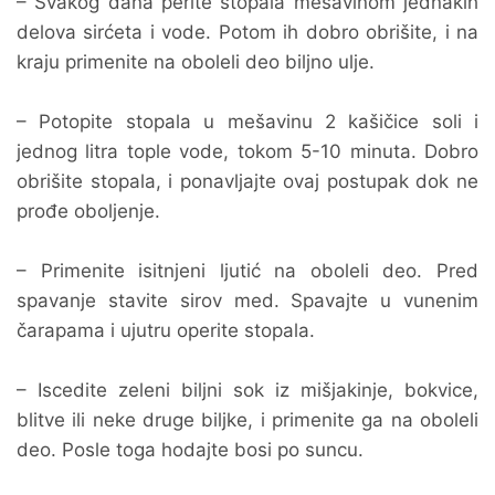
– Svakog dana perite stopala mešavinom jednakih
delova sirćeta i vode. Potom ih dobro obrišite, i na
kraju primenite na oboleli deo biljno ulje.
– Potopite stopala u mešavinu 2 kašičice soli i
jednog litra tople vode, tokom 5-10 minuta. Dobro
obrišite stopala, i ponavljajte ovaj postupak dok ne
prođe oboljenje.
– Primenite isitnjeni ljutić na oboleli deo. Pred
spavanje stavite sirov med. Spavajte u vunenim
čarapama i ujutru operite stopala.
– Iscedite zeleni biljni sok iz mišjakinje, bokvice,
blitve ili neke druge biljke, i primenite ga na oboleli
deo. Posle toga hodajte bosi po suncu.