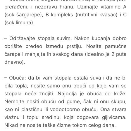
prerađenu i nezdravu hranu. Uzimajte vitamine A
(sok šargarepe), B kompleks (nutritivni kvasac) i C
(sok limuna).
– Održavajte stopala suvim. Nakon kupanja dobro
obrišite predeo između prstiju. Nosite pamučne
čarape i menjajte ih svakog dana (idealno je 2 puta
dnevno).
– Obuća: da bi vam stopala ostala suva i da ne bi
bila topla, nosite samo onu obući od koje vam se
stopala neće znojiti. Najbolja je obuća od kože.
Nemojte nositi obuću od gume, čak ni onu skupu,
kao ni plastičnu ili vodootporno obuću. Ona stvara
vlažnu i toplu sredinu, koja odgovara gljivicama.
Nikad ne nosite teške ćizme tokom celog dana.