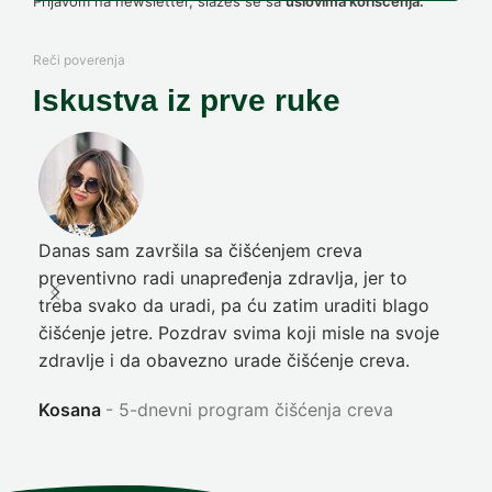
Prijavom na newsletter, slažeš se sa
uslovima korišćenja.
Reči poverenja
Iskustva iz prve ruke
Danas sam završila sa čišćenjem creva
Pre
preventivno radi unapređenja zdravlja, jer to
poč
treba svako da uradi, pa ću zatim uraditi blago
nep
čišćenje jetre. Pozdrav svima koji misle na svoje
sja
zdravlje i da obavezno urade čišćenje creva.
Ni
Kosana
5-dnevni program čišćenja creva