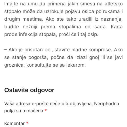
Imajte na umu da primena jakih smesa na atletsko
stopalo može da uzrokuje pojavu osipa po rukama i
drugim mestima. Ako ste tako uradili iz neznanja,
budite nežniji prema stopalima od sada. Kada
prođe infekcija stopala, proći će i taj osip.
– Ako je prisutan bol, stavite hladne komprese. Ako
se stanje pogorša, počne da izlazi gnoj ili se javi
groznica, konsultujte se sa lekarom.
Ostavite odgovor
Vaša adresa e-pošte neće biti objavljena.
Neophodna
polja su označena
*
Komentar
*