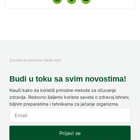
Zanima te prirodna medicina?
Budi u toku sa svim novostima!
Nauči kako da koristiš prirodne metode za očuvanje
zdravlja. Redovno šaljemo korisne savete o zdravoj ishrani,
biljnim preparatima i tehnikama za jačanje organizma.
Prijavi se