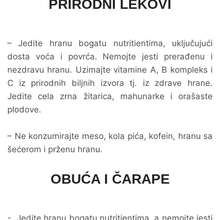
PRIRODNI LEKOVI
– Jedite hranu bogatu nutritientima, uključujući
dosta voća i povrća. Nemojte jesti prerađenu i
nezdravu hranu. Uzimajte vitamine A, B kompleks i
C iz prirodnih biljnih izvora tj. iz zdrave hrane.
Jedite cela zrna žitarica, mahunarke i orašaste
plodove.
– Ne konzumirajte meso, kola pića, kofein, hranu sa
šećerom i prženu hranu.
OBUĆA I ČARAPE
- Jedite hranu bogatu nutritientima, a nemojte jesti