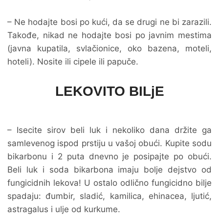
– Ne hodajte bosi po kući, da se drugi ne bi zarazili.
Takođe, nikad ne hodajte bosi po javnim mestima
(javna kupatila, svlačionice, oko bazena, moteli,
hoteli). Nosite ili cipele ili papuče.
LEKOVITO BILjE
– Isecite sirov beli luk i nekoliko dana držite ga
samlevenog ispod prstiju u vašoj obući. Kupite sodu
bikarbonu i 2 puta dnevno je posipajte po obući.
Beli luk i soda bikarbona imaju bolje dejstvo od
fungicidnih lekova! U ostalo odlično fungicidno bilje
spadaju: đumbir, sladić, kamilica, ehinacea, ljutić,
astragalus i ulje od kurkume.