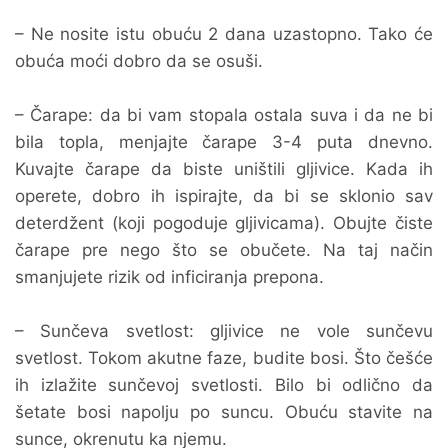
– Ne nosite istu obuću 2 dana uzastopno. Tako će
obuća moći dobro da se osuši.
– Čarape: da bi vam stopala ostala suva i da ne bi
bila topla, menjajte čarape 3-4 puta dnevno.
Kuvajte čarape da biste uništili gljivice. Kada ih
operete, dobro ih ispirajte, da bi se sklonio sav
deterdžent (koji pogoduje gljivicama). Obujte čiste
čarape pre nego što se obučete. Na taj način
smanjujete rizik od inficiranja prepona.
– Sunčeva svetlost: gljivice ne vole sunčevu
svetlost. Tokom akutne faze, budite bosi. Što češće
ih izlažite sunčevoj svetlosti. Bilo bi odlično da
šetate bosi napolju po suncu. Obuću stavite na
sunce, okrenutu ka njemu.