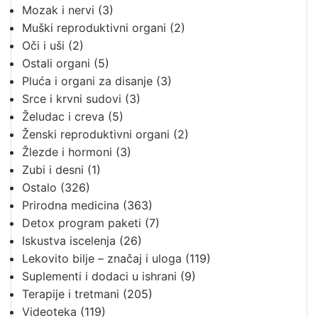
Mozak i nervi
(3)
Muški reproduktivni organi
(2)
Oči i uši
(2)
Ostali organi
(5)
Pluća i organi za disanje
(3)
Srce i krvni sudovi
(3)
Želudac i creva
(5)
Ženski reproduktivni organi
(2)
Žlezde i hormoni
(3)
Zubi i desni
(1)
Ostalo
(326)
Prirodna medicina
(363)
Detox program paketi
(7)
Iskustva iscelenja
(26)
Lekovito bilje – značaj i uloga
(119)
Suplementi i dodaci u ishrani
(9)
Terapije i tretmani
(205)
Videoteka
(119)