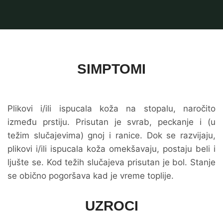
SIMPTOMI
Plikovi i/ili ispucala koža na stopalu, naročito
između prstiju. Prisutan je svrab, peckanje i (u
težim slučajevima) gnoj i ranice. Dok se razvijaju,
plikovi i/ili ispucala koža omekšavaju, postaju beli i
ljušte se. Kod težih slučajeva prisutan je bol. Stanje
se obično pogoršava kad je vreme toplije.
UZROCI