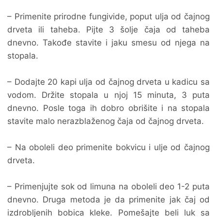
– Primenite prirodne fungivide, poput ulja od čajnog
drveta ili taheba. Pijte 3 šolje čaja od taheba
dnevno. Takođe stavite i jaku smesu od njega na
stopala.
– Dodajte 20 kapi ulja od čajnog drveta u kadicu sa
vodom. Držite stopala u njoj 15 minuta, 3 puta
dnevno. Posle toga ih dobro obrišite i na stopala
stavite malo nerazblaženog čaja od čajnog drveta.
– Na oboleli deo primenite bokvicu i ulje od čajnog
drveta.
– Primenjujte sok od limuna na oboleli deo 1-2 puta
dnevno. Druga metoda je da primenite jak čaj od
izdrobljenih bobica kleke. Pomešajte beli luk sa