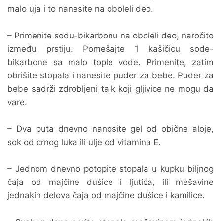
malo uja i to nanesite na oboleli deo.
– Primenite sodu-bikarbonu na oboleli deo, naročito
između prstiju. Pomešajte 1 kašičicu sode-
bikarbone sa malo tople vode. Primenite, zatim
obrišite stopala i nanesite puder za bebe. Puder za
bebe sadrži zdrobljeni talk koji gljivice ne mogu da
vare.
– Dva puta dnevno nanosite gel od obične aloje,
sok od crnog luka ili ulje od vitamina E.
– Jednom dnevno potopite stopala u kupku biljnog
čaja od majčine dušice i ljutića, ili mešavine
jednakih delova čaja od majčine dušice i kamilice.