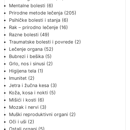
Mentalne bolesti
(6)
Prirodne metode lečenja
(205)
Psihičke bolesti i stanja
(6)
Rak – prirodno lečenje
(16)
Razne bolesti
(49)
Traumatske bolesti i povrede
(2)
Lečenje organa
(52)
Bubrezi i bešika
(5)
Grlo, nos i sinusi
(2)
Higijena tela
(1)
Imunitet
(2)
Jetra i žučna kesa
(3)
Koža, kosa i nokti
(5)
Mišići i kosti
(6)
Mozak i nervi
(3)
Muški reproduktivni organi
(2)
Oči i uši
(2)
Ostali organi
(5)