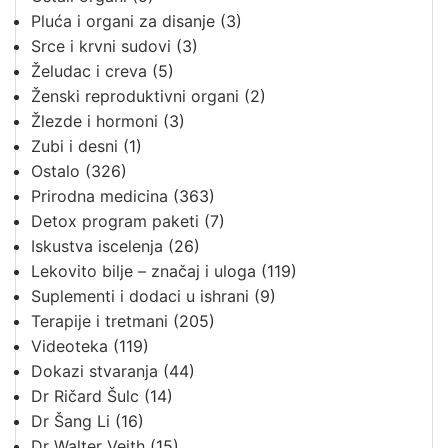
Pluća i organi za disanje
(3)
Srce i krvni sudovi
(3)
Želudac i creva
(5)
Ženski reproduktivni organi
(2)
Žlezde i hormoni
(3)
Zubi i desni
(1)
Ostalo
(326)
Prirodna medicina
(363)
Detox program paketi
(7)
Iskustva iscelenja
(26)
Lekovito bilje – značaj i uloga
(119)
Suplementi i dodaci u ishrani
(9)
Terapije i tretmani
(205)
Videoteka
(119)
Dokazi stvaranja
(44)
Dr Ričard Šulc
(14)
Dr Šang Li
(16)
Dr Walter Veith
(15)