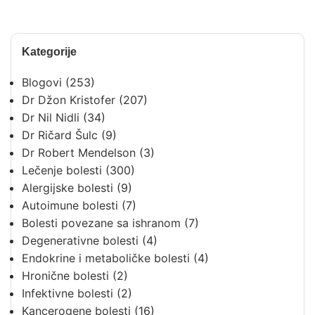
Kategorije
Blogovi
(253)
Dr Džon Kristofer
(207)
Dr Nil Nidli
(34)
Dr Ričard Šulc
(9)
Dr Robert Mendelson
(3)
Lečenje bolesti
(300)
Alergijske bolesti
(9)
Autoimune bolesti
(7)
Bolesti povezane sa ishranom
(7)
Degenerativne bolesti
(4)
Endokrine i metaboličke bolesti
(4)
Hronične bolesti
(2)
Infektivne bolesti
(2)
Kancerogene bolesti
(16)