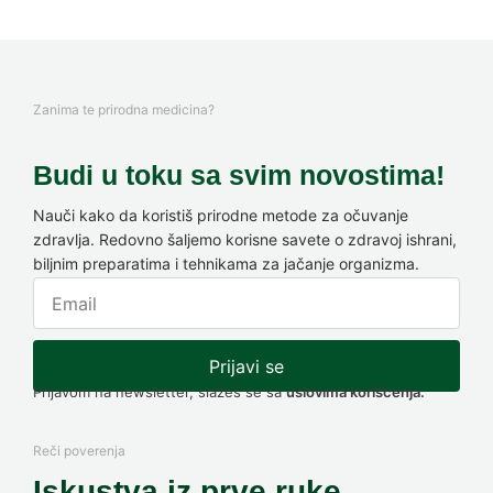
Zanima te prirodna medicina?
Budi u toku sa svim novostima!
Nauči kako da koristiš prirodne metode za očuvanje
zdravlja. Redovno šaljemo korisne savete o zdravoj ishrani,
biljnim preparatima i tehnikama za jačanje organizma.
Prijavi se
Prijavom na newsletter, slažeš se sa
uslovima korišćenja.
Reči poverenja
Iskustva iz prve ruke