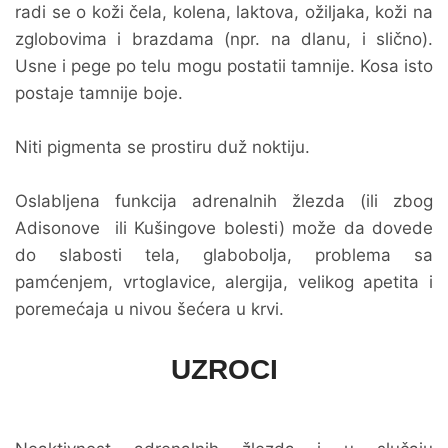
radi se o koži čela, kolena, laktova, ožiljaka, koži na
zglobovima i brazdama (npr. na dlanu, i slično).
Usne i pege po telu mogu postatii tamnije. Kosa isto
postaje tamnije boje.
Niti pigmenta se prostiru duž noktiju.
Oslabljena funkcija adrenalnih žlezda (ili zbog
Adisonove ili Kušingove bolesti) može da dovede
do slabosti tela, glabobolja, problema sa
pamćenjem, vrtoglavice, alergija, velikog apetita i
poremećaja u nivou šećera u krvi.
UZROCI