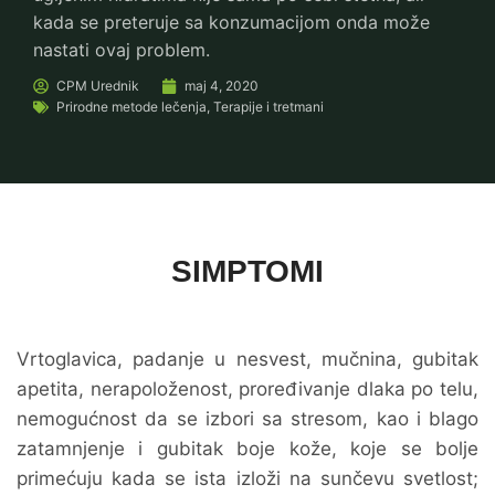
kada se preteruje sa konzumacijom onda može
nastati ovaj problem.
CPM
Urednik
maj 4, 2020
Prirodne metode lečenja
,
Terapije i tretmani
SIMPTOMI
Vrtoglavica, padanje u nesvest, mučnina, gubitak
apetita, nerapoloženost, proređivanje dlaka po telu,
nemogućnost da se izbori sa stresom, kao i blago
zatamnjenje i gubitak boje kože, koje se bolje
primećuju kada se ista izloži na sunčevu svetlost;