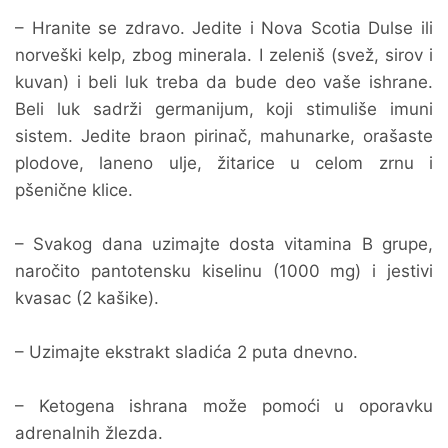
– Hranite se zdravo. Jedite i Nova Scotia Dulse ili
norveški kelp, zbog minerala. I zeleniš (svež, sirov i
kuvan) i beli luk treba da bude deo vaše ishrane.
Beli luk sadrži germanijum, koji stimuliše imuni
sistem. Jedite braon pirinač, mahunarke, orašaste
plodove, laneno ulje, žitarice u celom zrnu i
pšenične klice.
– Svakog dana uzimajte dosta vitamina B grupe,
naročito pantotensku kiselinu (1000 mg) i jestivi
kvasac (2 kašike).
– Uzimajte ekstrakt sladića 2 puta dnevno.
– Ketogena ishrana može pomoći u oporavku
adrenalnih žlezda.