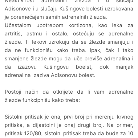
Neaktivnost adrenalnih žlezda i u slučaju
Adisonove i u slučaju Kušingove bolesti uzrokovana
je poremećajem samih adrenalnih žlezda.
Učestalom upotrebom kortizona, kao leka za
artritis, astmu i ostalo, oštećuju se adrenalne
žlezde. Ti lekovi uzrokuju da se žlezde smanjuju i
da ne funkcionišu kako treba. Ipak, čak i tako
smanjene žlezde mogu da luče previše adrenalina i
da izazovu Kušingovu boelst, dok manjak
adrenalina izaziva Adisonovu bolest.
Postoji način da otkrijete da li vam adrenalne
žlezde funkcipnišu kako treba:
Sistolni pritisak je onaj prvi broj pri merenju krvnog
pritiska, a dijastolni je onaj drugi broj. Na primer,
pritisak 120/80, sistolni pritisak treba da bude za 10