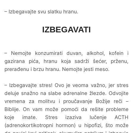
– Izbegavajte svu slatku hranu.
IZBEGAVATI
– Nemojte konzumirati duvan, alkohol, kofein i
gazirana pića, hranu koja sadrži šećer, prženu,
prerađenu i brzu hranu. Nemojte jesti meso.
– Izbegavajte stres! Ovo je veoma važno, jer stres
deluje snažno na slabe adrenalne žlezde. Odvojite
vremena za molitvu i proučavanje Božije reči –
Biblije. On vam može pomoći da rešite probleme
koje imate. Stres izaziva lučenje ACTH
(adrenokortikotropni hormon) u hipofizi, što može