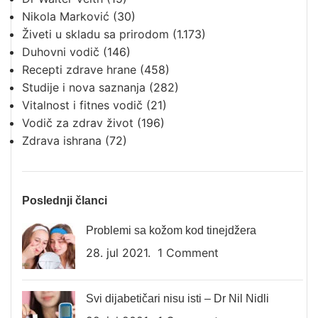
Nikola Marković
(30)
Živeti u skladu sa prirodom
(1.173)
Duhovni vodič
(146)
Recepti zdrave hrane
(458)
Studije i nova saznanja
(282)
Vitalnost i fitnes vodič
(21)
Vodič za zdrav život
(196)
Zdrava ishrana
(72)
Poslednji članci
Problemi sa kožom kod tinejdžera
28. jul 2021.
1 Comment
Svi dijabetičari nisu isti – Dr Nil Nidli