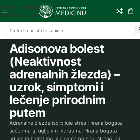
Skip to navigation
Skip to main content
Adisonova bolest
(Neaktivnost
adrenalnih žlezda) –
uzrok, simptomi i
lečenje prirodnim
putem
Adrenalne žlezde iscrpljuje stres i hrana bogata
šećerima tj. ugljenim hidratima. Hrana bogata
ugljenim hidratima nije sama po sebi štetna, ali