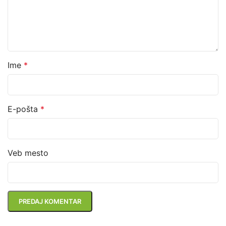
Ime
*
E-pošta
*
Veb mesto