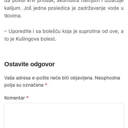
da povisi krvi pritisak, akumulira natrijum i izbacuje
kalijum. Još jedna posledica je zadržavanje vode u
tkivima.
– Uporedite i sa bolešću koja je suprotina od ove, a
to je Kušingova bolest.
Ostavite odgovor
Vaša adresa e-pošte neće biti objavljena.
Neophodna
polja su označena
*
Komentar
*