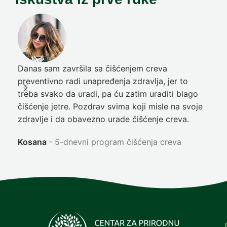
Danas sam završila sa čišćenjem creva
Pre
preventivno radi unapređenja zdravlja, jer to
poč
treba svako da uradi, pa ću zatim uraditi blago
nep
čišćenje jetre. Pozdrav svima koji misle na svoje
sja
zdravlje i da obavezno urade čišćenje creva.
Ni
Kosana
5-dnevni program čišćenja creva