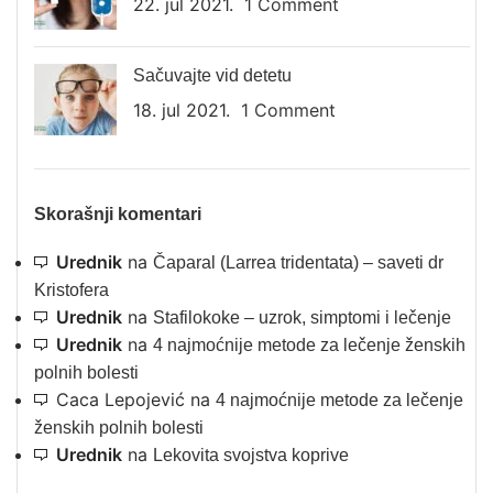
22. jul 2021.
1 Comment
Sačuvajte vid detetu
18. jul 2021.
1 Comment
Skorašnji komentari
Urednik
na
Čaparal (Larrea tridentata) – saveti dr
Kristofera
Urednik
na
Stafilokoke – uzrok, simptomi i lečenje
Urednik
na
4 najmoćnije metode za lečenje ženskih
polnih bolesti
Caca Lepojević
na
4 najmoćnije metode za lečenje
ženskih polnih bolesti
Urednik
na
Lekovita svojstva koprive