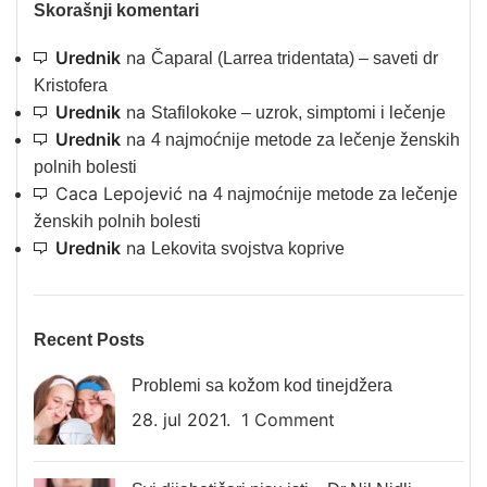
Skorašnji komentari
Urednik
na
Čaparal (Larrea tridentata) – saveti dr
Kristofera
Urednik
na
Stafilokoke – uzrok, simptomi i lečenje
Urednik
na
4 najmoćnije metode za lečenje ženskih
polnih bolesti
Caca Lepojević
na
4 najmoćnije metode za lečenje
ženskih polnih bolesti
Urednik
na
Lekovita svojstva koprive
Recent Posts
Problemi sa kožom kod tinejdžera
28. jul 2021.
1 Comment