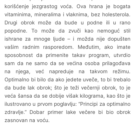
korišćenje jezgrastog voća. Ova hrana je bogata
vitaminima, mineralima i vlaknima, bez holesterola.
Drugi obrok može da bude u podne ili u rano
popodne. To može da zvuči kao nemoguć stil
ishrane za mnoge ljude – i možda nije dopušten
vašim radnim rasporedom. Međutim, ako imate
sposobnost da primenite takav program, utvrdio
sam da ne samo da se većina osoba prilagođava
na njega, već napreduje na takvom režimu.
Optimalno bi bilo da ako jedete uveče, to bi trebalo
da bude lak obrok; što je teži večernji obrok, to je
veća šansa da se dobije višak kilograma, kao što je
ilustrovano u prvom poglavlju: “Principi za optimalno
zdravlje.” Dobar primer lake večere bi bio obrok
zasnovan na voću.