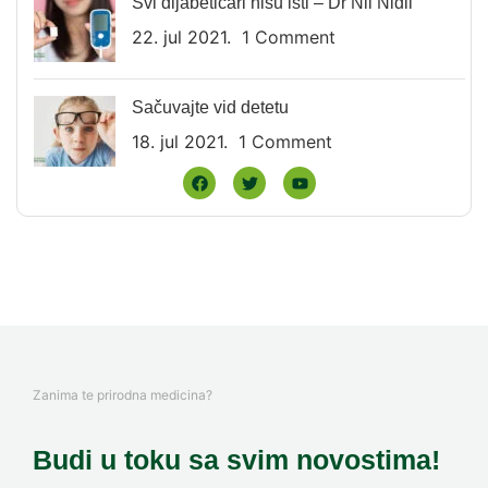
Svi dijabetičari nisu isti – Dr Nil Nidli
22. jul 2021.
1 Comment
Sačuvajte vid detetu
18. jul 2021.
1 Comment
Zanima te prirodna medicina?
Budi u toku sa svim novostima!