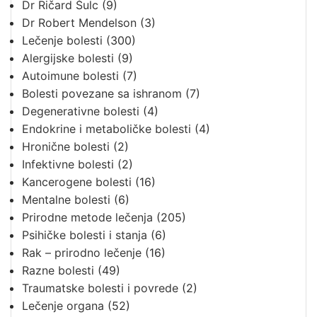
Dr Ričard Šulc
(9)
Dr Robert Mendelson
(3)
Lečenje bolesti
(300)
Alergijske bolesti
(9)
Autoimune bolesti
(7)
Bolesti povezane sa ishranom
(7)
Degenerativne bolesti
(4)
Endokrine i metaboličke bolesti
(4)
Hronične bolesti
(2)
Infektivne bolesti
(2)
Kancerogene bolesti
(16)
Mentalne bolesti
(6)
Prirodne metode lečenja
(205)
Psihičke bolesti i stanja
(6)
Rak – prirodno lečenje
(16)
Razne bolesti
(49)
Traumatske bolesti i povrede
(2)
Lečenje organa
(52)