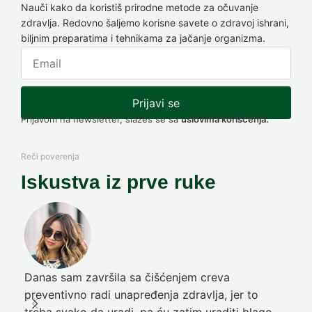
Nauči kako da koristiš prirodne metode za očuvanje
zdravlja. Redovno šaljemo korisne savete o zdravoj ishrani,
biljnim preparatima i tehnikama za jačanje organizma.
Prijavi se
Prijavom na newsletter, slažeš se sa
uslovima korišćenja.
Reči poverenja
Iskustva iz prve ruke
Danas sam završila sa čišćenjem creva
Pre
preventivno radi unapređenja zdravlja, jer to
poč