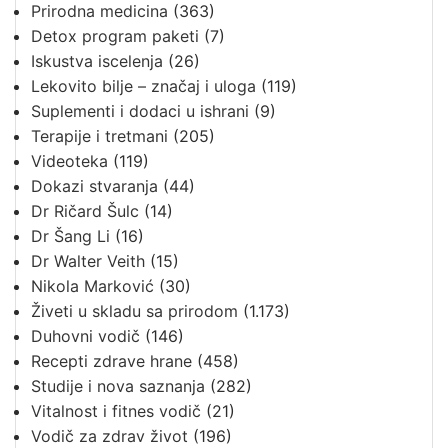
Prirodna medicina
(363)
Detox program paketi
(7)
Iskustva iscelenja
(26)
Lekovito bilje – značaj i uloga
(119)
Suplementi i dodaci u ishrani
(9)
Terapije i tretmani
(205)
Videoteka
(119)
Dokazi stvaranja
(44)
Dr Ričard Šulc
(14)
Dr Šang Li
(16)
Dr Walter Veith
(15)
Nikola Marković
(30)
Živeti u skladu sa prirodom
(1.173)
Duhovni vodič
(146)
Recepti zdrave hrane
(458)
Studije i nova saznanja
(282)
Vitalnost i fitnes vodič
(21)
Vodič za zdrav život
(196)