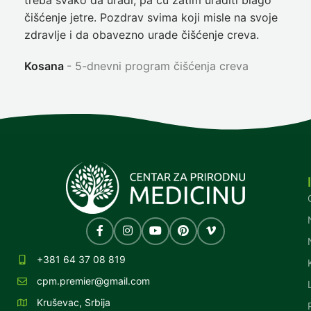
treba svako da uradi, pa ću zatim uraditi blago
nep
čišćenje jetre. Pozdrav svima koji misle na svoje
sja
zdravlje i da obavezno urade čišćenje creva.
Ni
Kosana
5-dnevni program čišćenja creva
+381 64 37 08 819
cpm.premier@gmail.com
Kruševac, Srbija