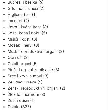
Bubrezi i bešika
(5)
Grlo, nos i sinusi
(2)
Higijena tela
(1)
Imunitet
(2)
Jetra i žučna kesa
(3)
Koža, kosa i nokti
(5)
Mišići i kosti
(6)
Mozak i nervi
(3)
Muški reproduktivni organi
(2)
Oči i uši
(2)
Ostali organi
(5)
Pluća i organi za disanje
(3)
Srce i krvni sudovi
(3)
Želudac i creva
(5)
Ženski reproduktivni organi
(2)
Žlezde i hormoni
(3)
Zubi i desni
(1)
Ostalo
(326)