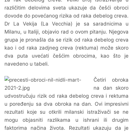
različitim delovima sveta ukazuje da češći obroci
dovode do povećanog rizika od raka debelog creva.
Dr La Vekija (La Vecchia) je sa saradnicima u
Milanu, u Italiji, objavio rad o ovom pitanju. Njegova
grupa je pronašla da se rizik od raka debelog creva
kao i od raka zadjneg creva (rektuma) može skoro
dva puta uvećati češćim obrocima, kao što je
navedeno u tabeli.
Četiri obroka
na dan skoro
udvostručuju rizik od raka debelog creva i rektuma
u poređenju sa dva obroka na dan. Ovi impresivni
rezultati koje su otkrili milanski istraživači se ne
mogu objasniti razlikama u ishrani ili drugim
faktorima načina života. Rezultati ukazuju da je