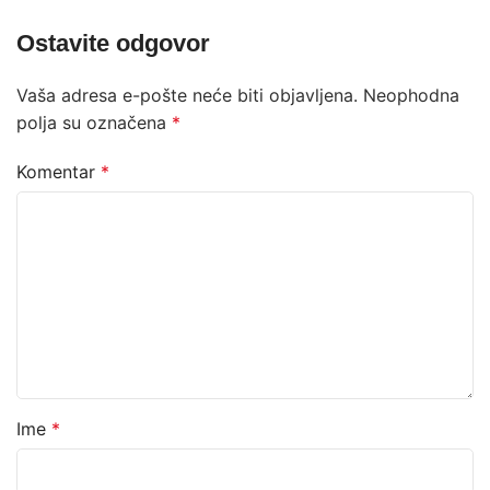
Ostavite odgovor
Vaša adresa e-pošte neće biti objavljena.
Neophodna
polja su označena
*
Komentar
*
Ime
*