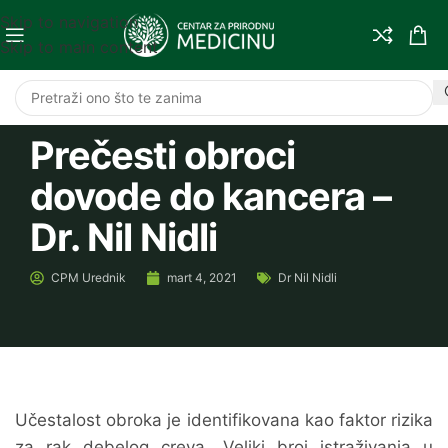
Skip to navigation
Skip to main content
Prečesti obroci
dovode do kancera –
Dr. Nil Nidli
CPM
Urednik
mart 4, 2021
Dr Nil Nidli
Učestalost obroka je identifikovana kao faktor rizika
za rak debelog creva. Veliki broj istraživanja u