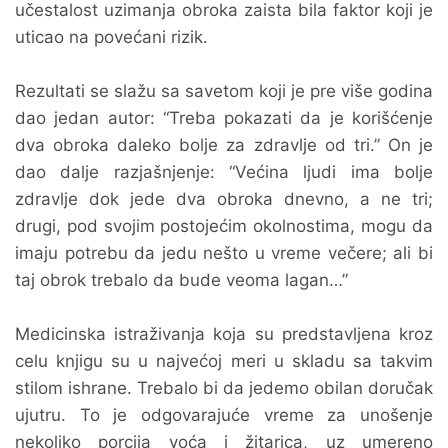
učestalost uzimanja obroka zaista bila faktor koji je
uticao na povećani rizik.
Rezultati se slažu sa savetom koji je pre više godina
dao jedan autor: “Treba pokazati da je korišćenje
dva obroka daleko bolje za zdravlje od tri.” On je
dao dalje razjašnjenje: “Većina ljudi ima bolje
zdravlje dok jede dva obroka dnevno, a ne tri;
drugi, pod svojim postojećim okolnostima, mogu da
imaju potrebu da jedu nešto u vreme večere; ali bi
taj obrok trebalo da bude veoma lagan…”
Medicinska istraživanja koja su predstavljena kroz
celu knjigu su u najvećoj meri u skladu sa takvim
stilom ishrane. Trebalo bi da jedemo obilan doručak
ujutru. To je odgovarajuće vreme za unošenje
nekoliko porcija voća i žitarica, uz umereno