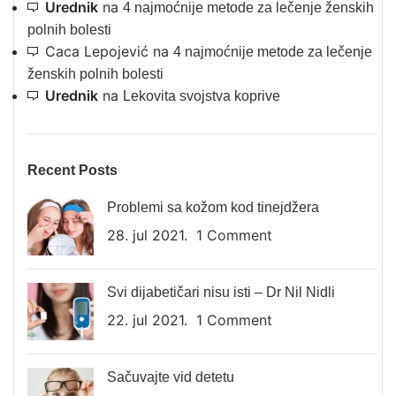
Urednik
na
4 najmoćnije metode za lečenje ženskih
polnih bolesti
Caca Lepojević
na
4 najmoćnije metode za lečenje
ženskih polnih bolesti
Urednik
na
Lekovita svojstva koprive
Recent Posts
Problemi sa kožom kod tinejdžera
28. jul 2021.
1 Comment
Svi dijabetičari nisu isti – Dr Nil Nidli
22. jul 2021.
1 Comment
Sačuvajte vid detetu