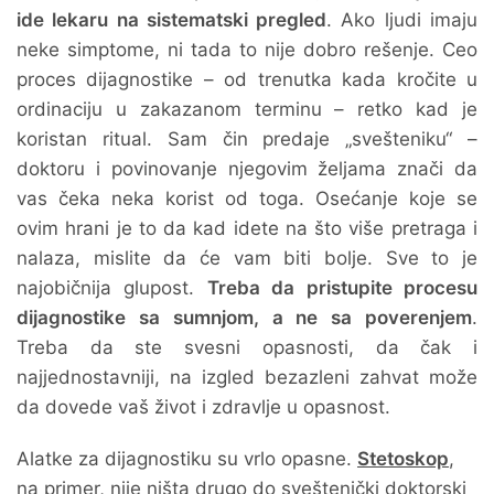
ide lekaru na sistematski pregled
. Ako ljudi imaju
neke simptome, ni tada to nije dobro rešenje. Ceo
proces dijagnostike – od trenutka kada kročite u
ordinaciju u zakazanom terminu – retko kad je
koristan ritual. Sam čin predaje „svešteniku“ –
doktoru i povinovanje njegovim željama znači da
vas čeka neka korist od toga. Osećanje koje se
ovim hrani je to da kad idete na što više pretraga i
nalaza, mislite da će vam biti bolje. Sve to je
najobičnija glupost.
Treba da pristupite procesu
dijagnostike sa sumnjom, a ne sa poverenjem
.
Treba da ste svesni opasnosti, da čak i
najjednostavniji, na izgled bezazleni zahvat može
da dovede vaš život i zdravlje u opasnost.
Alatke za dijagnostiku su vrlo opasne.
Stetoskop
,
na primer, nije ništa drugo do sveštenički doktorski