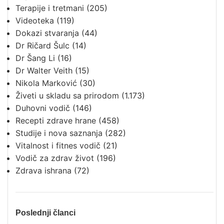
Terapije i tretmani
(205)
Videoteka
(119)
Dokazi stvaranja
(44)
Dr Ričard Šulc
(14)
Dr Šang Li
(16)
Dr Walter Veith
(15)
Nikola Marković
(30)
Živeti u skladu sa prirodom
(1.173)
Duhovni vodič
(146)
Recepti zdrave hrane
(458)
Studije i nova saznanja
(282)
Vitalnost i fitnes vodič
(21)
Vodič za zdrav život
(196)
Zdrava ishrana
(72)
Poslednji članci