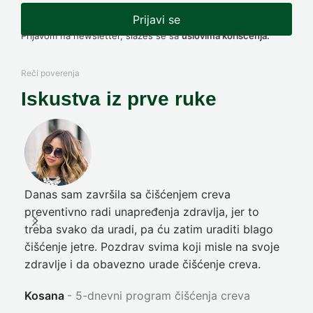
Prijavi se
Prijavom na newsletter, slažeš se sa
uslovima korišćenja.
Reči poverenja
Iskustva iz prve ruke
Danas sam završila sa čišćenjem creva
Pre
preventivno radi unapređenja zdravlja, jer to
poč
treba svako da uradi, pa ću zatim uraditi blago
nep
čišćenje jetre. Pozdrav svima koji misle na svoje
sja
zdravlje i da obavezno urade čišćenje creva.
Ni
Kosana
5-dnevni program čišćenja creva