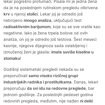
lekar pogrešno protumači. Pisala mi je jedna žena
da je na poslednjem rutinskom pregledu otkrivena
krv
u njenoj
stolici
. Lekar joj je odredio još
nebrojeno
mnogo analiza
, uključujući test
radioaktivnim barijumom
, koje su se sve vratile kao
negativne. Iako je žena trpela bolove od ovih
analiza, on joj je odredio još testova. Šest meseci
kasnije, njegova dijagnoza sada oslabljenoj i
izmučenoj ženi je glasila:
imate suviše kiseline u
stomaku
!
Godišnji sistematski pregledi nekada su se
preporučivali
samo visoko rizičnoj grupi
industrijskih radnika i prostitutkama
. Danas, lekari
preporučuju
da svi idu na redovne preglede
, bar
jednom godišnje. Za poslednjih pedeset godina
redovnih pregleda, međutim, nije nađen
ni delić