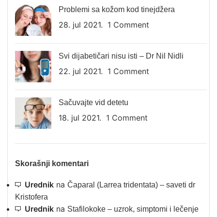
Problemi sa kožom kod tinejdžera
28. jul 2021.
1 Comment
Svi dijabetičari nisu isti – Dr Nil Nidli
22. jul 2021.
1 Comment
Sačuvajte vid detetu
18. jul 2021.
1 Comment
Skorašnji komentari
Urednik
na
Čaparal (Larrea tridentata) – saveti dr
Kristofera
Urednik
na
Stafilokoke – uzrok, simptomi i lečenje