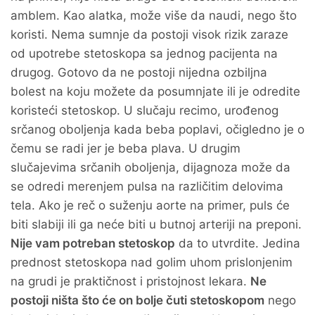
amblem. Kao alatka, može više da naudi, nego što
koristi. Nema sumnje da postoji visok rizik zaraze
od upotrebe stetoskopa sa jednog pacijenta na
drugog. Gotovo da ne postoji nijedna ozbiljna
bolest na koju možete da posumnjate ili je odredite
koristeći stetoskop. U slučaju recimo, urođenog
srčanog oboljenja kada beba poplavi, očigledno je o
čemu se radi jer je beba plava. U drugim
slučajevima srčanih oboljenja, dijagnoza može da
se odredi merenjem pulsa na različitim delovima
tela. Ako je reč o suženju aorte na primer, puls će
biti slabiji ili ga neće biti u butnoj arteriji na preponi.
Nije vam potreban stetoskop
da to utvrdite. Jedina
prednost stetoskopa nad golim uhom prislonjenim
na grudi je praktičnost i pristojnost lekara.
Ne
postoji ništa što će on bolje čuti stetoskopom
nego