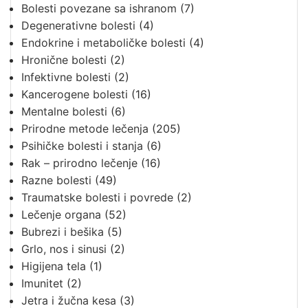
Bolesti povezane sa ishranom
(7)
Degenerativne bolesti
(4)
Endokrine i metaboličke bolesti
(4)
Hronične bolesti
(2)
Infektivne bolesti
(2)
Kancerogene bolesti
(16)
Mentalne bolesti
(6)
Prirodne metode lečenja
(205)
Psihičke bolesti i stanja
(6)
Rak – prirodno lečenje
(16)
Razne bolesti
(49)
Traumatske bolesti i povrede
(2)
Lečenje organa
(52)
Bubrezi i bešika
(5)
Grlo, nos i sinusi
(2)
Higijena tela
(1)
Imunitet
(2)
Jetra i žučna kesa
(3)