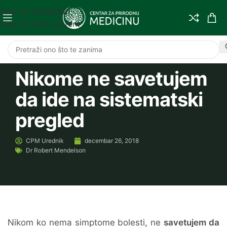
Skip to navigation
Skip to main content
Nikome ne savetujem
da ide na sistematski
pregled
CPM
Urednik
decembar 26, 2018
Dr Robert Mendelson
Nikom ko nema simptome bolesti, ne
savetujem da