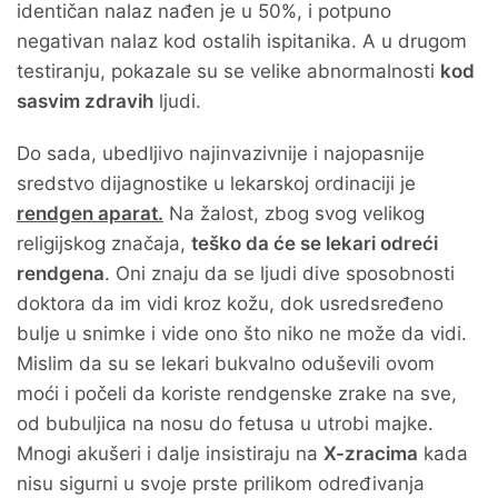
identičan nalaz nađen je u 50%, i potpuno
negativan nalaz kod ostalih ispitanika. A u drugom
testiranju, pokazale su se velike abnormalnosti
kod
sasvim zdravih
ljudi.
Do sada, ubedljivo najinvazivnije i najopasnije
sredstvo dijagnostike u lekarskoj ordinaciji je
rendgen aparat.
Na žalost, zbog svog velikog
religijskog značaja,
teško da će se lekari odreći
rendgena
. Oni znaju da se ljudi dive sposobnosti
doktora da im vidi kroz kožu, dok usredsređeno
bulje u snimke i vide ono što niko ne može da vidi.
Mislim da su se lekari bukvalno oduševili ovom
moći i počeli da koriste rendgenske zrake na sve,
od bubuljica na nosu do fetusa u utrobi majke.
Mnogi akušeri i dalje insistiraju na
X-zracima
kada
nisu sigurni u svoje prste prilikom određivanja