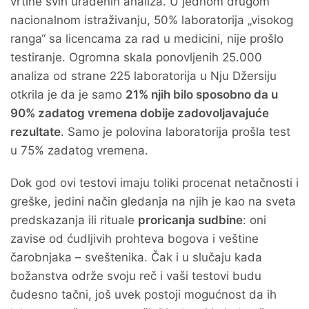
vrtine svih urađenih analiza. U jednom drugom
nacionalnom istraživanju, 50% laboratorija „visokog
ranga“ sa licencama za rad u medicini, nije prošlo
testiranje. Ogromna skala ponovljenih 25.000
analiza od strane 225 laboratorija u Nju Džersiju
otkrila je da je samo
21% njih bilo sposobno da u
90% zadatog vremena dobije zadovoljavajuće
rezultate
. Samo je polovina laboratorija prošla test
u 75% zadatog vremena.
Dok god ovi testovi imaju toliki procenat netačnosti i
greške, jedini način gledanja na njih je kao na sveta
predskazanja ili rituale
proricanja sudbine
: oni
zavise od ćudljivih prohteva bogova i veštine
čarobnjaka – sveštenika. Čak i u slučaju kada
božanstva održe svoju reč i vaši testovi budu
čudesno tačni, još uvek postoji mogućnost da ih