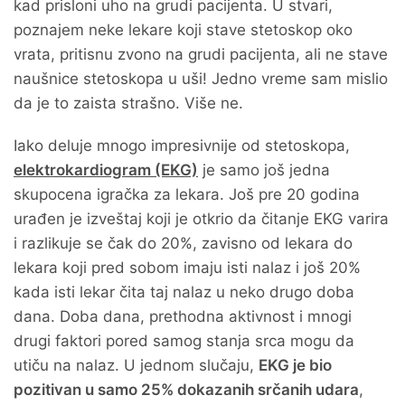
kad prisloni uho na grudi pacijenta. U stvari,
poznajem neke lekare koji stave stetoskop oko
vrata, pritisnu zvono na grudi pacijenta, ali ne stave
naušnice stetoskopa u uši! Jedno vreme sam mislio
da je to zaista strašno. Više ne.
Iako deluje mnogo impresivnije od stetoskopa,
elektrokardiogram (EKG)
je samo još jedna
skupocena igračka za lekara. Još pre 20 godina
urađen je izveštaj koji je otkrio da čitanje EKG varira
i razlikuje se čak do 20%, zavisno od lekara do
lekara koji pred sobom imaju isti nalaz i još 20%
kada isti lekar čita taj nalaz u neko drugo doba
dana. Doba dana, prethodna aktivnost i mnogi
drugi faktori pored samog stanja srca mogu da
utiču na nalaz. U jednom slučaju,
EKG je bio
pozitivan u samo 25% dokazanih srčanih udara
,