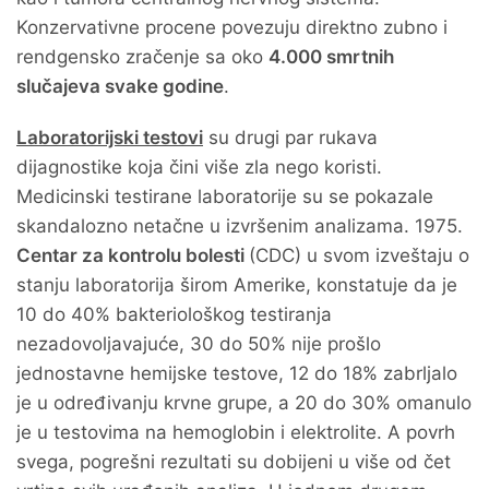
Konzervativne procene povezuju direktno zubno i
rendgensko zračenje sa oko
4.000 smrtnih
slučajeva svake godine
.
Laboratorijski testovi
su drugi par rukava
dijagnostike koja čini više zla nego koristi.
Medicinski testirane laboratorije su se pokazale
skandalozno netačne u izvršenim analizama. 1975.
Centar za kontrolu bolesti
(CDC) u svom izveštaju o
stanju laboratorija širom Amerike, konstatuje da je
10 do 40% bakteriološkog testiranja
nezadovoljavajuće, 30 do 50% nije prošlo
jednostavne hemijske testove, 12 do 18% zabrljalo
je u određivanju krvne grupe, a 20 do 30% omanulo
je u testovima na hemoglobin i elektrolite. A povrh
svega, pogrešni rezultati su dobijeni u više od čet