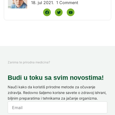
18. jul 2021.
1 Comment
Zanima te prirodna medicina?
Budi u toku sa svim novostima!
Nauči kako da koristiš prirodne metode za očuvanje
zdravlja. Redovno šaljemo korisne savete o zdravoj ishrani,
biljnim preparatima i tehnikama za jačanje organizma.