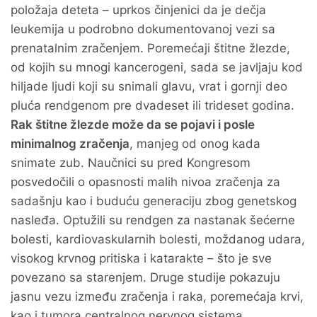
položaja deteta – uprkos činjenici da je dečja
leukemija u podrobno dokumentovanoj vezi sa
prenatalnim zračenjem. Poremećaji štitne žlezde,
od kojih su mnogi kancerogeni, sada se javljaju kod
hiljade ljudi koji su snimali glavu, vrat i gornji deo
pluća rendgenom pre dvadeset ili trideset godina.
Rak štitne žlezde može da se pojavi i posle
minimalnog zračenja
, manjeg od onog kada
snimate zub. Naučnici su pred Kongresom
posvedočili o opasnosti malih nivoa zračenja za
sadašnju kao i buduću generaciju zbog genetskog
nasleđa. Optužili su rendgen za nastanak šećerne
bolesti, kardiovaskularnih bolesti, moždanog udara,
visokog krvnog pritiska i katarakte – što je sve
povezano sa starenjem. Druge studije pokazuju
jasnu vezu između zračenja i raka, poremećaja krvi,
kao i tumora centralnog nervnog sistema.