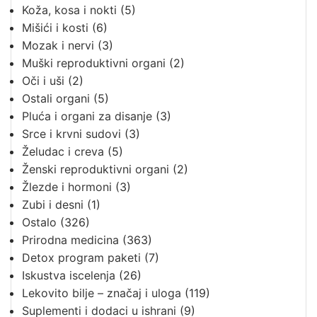
Koža, kosa i nokti
(5)
Mišići i kosti
(6)
Mozak i nervi
(3)
Muški reproduktivni organi
(2)
Oči i uši
(2)
Ostali organi
(5)
Pluća i organi za disanje
(3)
Srce i krvni sudovi
(3)
Želudac i creva
(5)
Ženski reproduktivni organi
(2)
Žlezde i hormoni
(3)
Zubi i desni
(1)
Ostalo
(326)
Prirodna medicina
(363)
Detox program paketi
(7)
Iskustva iscelenja
(26)
Lekovito bilje – značaj i uloga
(119)
Suplementi i dodaci u ishrani
(9)