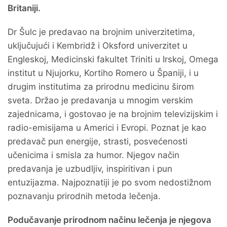
Britaniji.
Dr Šulc je predavao na brojnim univerzitetima,
uključujući i Kembridž i Oksford univerzitet u
Engleskoj, Medicinski fakultet Triniti u Irskoj, Omega
institut u Njujorku, Kortiho Romero u Španiji, i u
drugim institutima za prirodnu medicinu širom
sveta. Držao je predavanja u mnogim verskim
zajednicama, i gostovao je na brojnim televizijskim i
radio-emisijama u Americi i Evropi. Poznat je kao
predavač pun energije, strasti, posvećenosti
učenicima i smisla za humor. Njegov način
predavanja je uzbudljiv, inspiritivan i pun
entuzijazma. Najpoznatiji je po svom nedostižnom
poznavanju prirodnih metoda lečenja.
Podučavanje prirodnom načinu lečenja je njegova