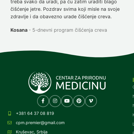
treba svako da uradi, pa ću zatim uraditi blago
nep
čišćenje jetre. Pozdrav svima koji misle na svoje
sja
zdravlje i da obavezno urade čišćenje creva.
Ni
Kosana
5-dnevni program čišćenja creva
+381 64 37 08 819
cpm.premier@gmail.com
Kruševac, Srbija