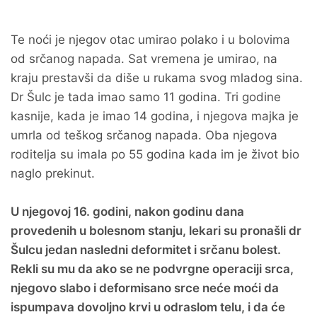
Te noći je njegov otac umirao polako i u bolovima
od srčanog napada. Sat vremena je umirao, na
kraju prestavši da diše u rukama svog mladog sina.
Dr Šulc je tada imao samo 11 godina. Tri godine
kasnije, kada je imao 14 godina, i njegova majka je
umrla od teškog srčanog napada. Oba njegova
roditelja su imala po 55 godina kada im je život bio
naglo prekinut.
U njegovoj 16. godini, nakon godinu dana
provedenih u bolesnom stanju, lekari su pronašli dr
Šulcu jedan nasledni deformitet i srčanu bolest.
Rekli su mu da ako se ne podvrgne operaciji srca,
njegovo slabo i deformisano srce neće moći da
ispumpava dovoljno krvi u odraslom telu, i da će