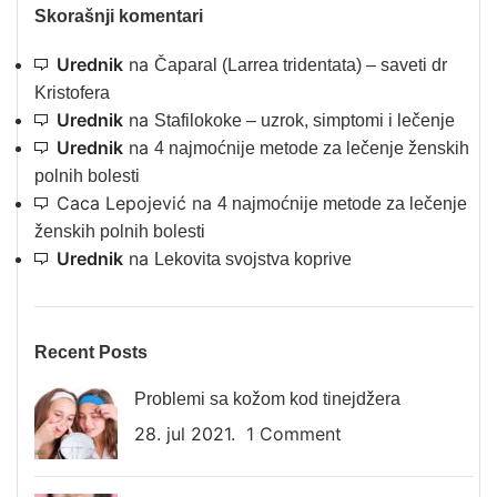
Skorašnji komentari
Urednik
na
Čaparal (Larrea tridentata) – saveti dr
Kristofera
Urednik
na
Stafilokoke – uzrok, simptomi i lečenje
Urednik
na
4 najmoćnije metode za lečenje ženskih
polnih bolesti
Caca Lepojević
na
4 najmoćnije metode za lečenje
ženskih polnih bolesti
Urednik
na
Lekovita svojstva koprive
Recent Posts
Problemi sa kožom kod tinejdžera
28. jul 2021.
1 Comment