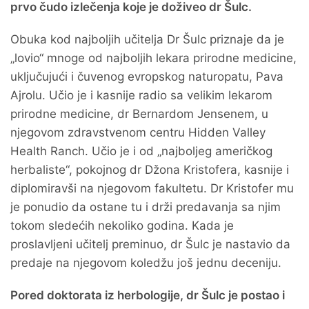
prvo čudo izlečenja koje je doživeo dr Šulc.
Obuka kod najboljih učitelja Dr Šulc priznaje da je
„lovio“ mnoge od najboljih lekara prirodne medicine,
uključujući i čuvenog evropskog naturopatu, Pava
Ajrolu. Učio je i kasnije radio sa velikim lekarom
prirodne medicine, dr Bernardom Jensenem, u
njegovom zdravstvenom centru Hidden Valley
Health Ranch. Učio je i od „najboljeg američkog
herbaliste“, pokojnog dr Džona Kristofera, kasnije i
diplomiravši na njegovom fakultetu. Dr Kristofer mu
je ponudio da ostane tu i drži predavanja sa njim
tokom sledećih nekoliko godina. Kada je
proslavljeni učitelj preminuo, dr Šulc je nastavio da
predaje na njegovom koledžu još jednu deceniju.
Pored doktorata iz herbologije, dr Šulc je postao i