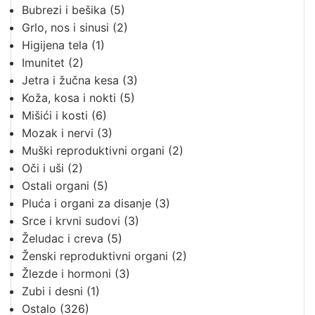
Bubrezi i bešika
(5)
Grlo, nos i sinusi
(2)
Higijena tela
(1)
Imunitet
(2)
Jetra i žučna kesa
(3)
Koža, kosa i nokti
(5)
Mišići i kosti
(6)
Mozak i nervi
(3)
Muški reproduktivni organi
(2)
Oči i uši
(2)
Ostali organi
(5)
Pluća i organi za disanje
(3)
Srce i krvni sudovi
(3)
Želudac i creva
(5)
Ženski reproduktivni organi
(2)
Žlezde i hormoni
(3)
Zubi i desni
(1)
Ostalo
(326)