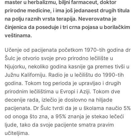
master u herbalizmu, biljni farmaceut, doktor
prirodne medicine, i ima još jedanaest drugih titula
na polju raznih vrsta terapija. Neverovatna je
činjenica da poseduje i tri crna pojasa u borilačkim
veštinama.
Učenje od pacijenata početkom 1970-tih godina dr
Šulc je otvorio svoje prvo prirodno lečilište u
Njujorku, nekoliko godina kasnije ga premes tivši u
Južnu Kaliforniju. Radio je u lečilištu do 1990-tih
godina. Tokom tog perioda je upravljao i drugih
prirodnim lečilištima u Evropi i Aziji. Tokom dve
decenije rada, izlečio je doslovno na hiljade
pacijenata. Dr Šulc tvrdi da je u školama naučio 5%
od onoga što zna, a 95% znanja je stekao lečeći
ljude, tako da svoje pacijente smatra pravim
učiteljima.