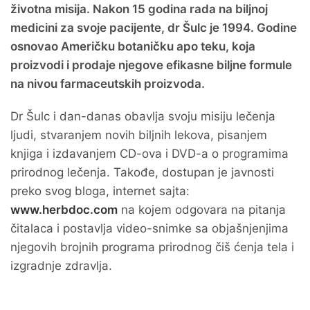
životna misija. Nakon 15 godina rada na biljnoj
medicini za svoje pacijente, dr Šulc je 1994. Godine
osnovao Američku botaničku apo teku, koja
proizvodi i prodaje njegove efikasne biljne formule
na nivou farmaceutskih proizvoda.
Dr Šulc i dan-danas obavlja svoju misiju lečenja
ljudi, stvaranjem novih biljnih lekova, pisanjem
knjiga i izdavanjem CD-ova i DVD-a o programima
prirodnog lečenja. Takođe, dostupan je javnosti
preko svog bloga, internet sajta:
www.herbdoc.com
na kojem odgovara na pitanja
čitalaca i postavlja video-snimke sa objašnjenjima
njegovih brojnih programa prirodnog čiš ćenja tela i
izgradnje zdravlja.