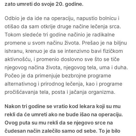
zato umreti do svoje 20. godine.
Odbio je da ide na operaciju, napustio bolnicu i
otišao da sam otkrije druge načine lečenja srca.
Tokom sledeće tri godine načinio je radikalne
promene u svom načinu života. Prešao je na biljnu
ishranu, krenuo je da se intenzivno bavi fizičkom
aktivnošću, i promenio doslovno sve što se tiče
njegovog načina života, njegovog tela, uma i duha.
Počeo je da primenjuje bezbrojne programe
alternativnog i prirodnog lečenja, kao i programe
pročišćavanja tela, posta i jačanja organizma.
Nakon tri godine se vratio kod lekara koji su mu
rekli da će umreti ako ne bude išao na operaciju.
Ovog puta su mu rekli da se njegovo srce na
čudesan način zalečilo samo od sebe. To je bilo