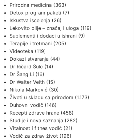
Prirodna medicina
(363)
Detox program paketi
(7)
Iskustva iscelenja
(26)
Lekovito bilje – značaj i uloga
(119)
Suplementi i dodaci u ishrani
(9)
Terapije i tretmani
(205)
Videoteka
(119)
Dokazi stvaranja
(44)
Dr Ričard Šulc
(14)
Dr Šang Li
(16)
Dr Walter Veith
(15)
Nikola Marković
(30)
Živeti u skladu sa prirodom
(1.173)
Duhovni vodič
(146)
Recepti zdrave hrane
(458)
Studije i nova saznanja
(282)
Vitalnost i fitnes vodič
(21)
Vodič za zdrav život
(196)