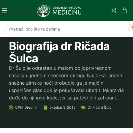
Skip to navigation
Skip to main content
Biografija dr Ričada
Šulca
Dr Šulc je odrastao u malom poljoprivrednom
naselju u jednom seoskom okrugu Njujorka. Jedne
snežne zimske noći probudio ga je majčin
uspaničen glas dok je pokušavala ubediti lekara da
dođe do njihove kuće, jer su putevi bili zatrpani.
CPM
Urednik
oktobar 9, 2015
Dr Ričard Šulc