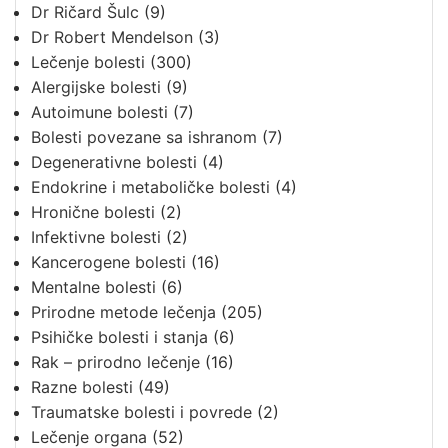
Dr Ričard Šulc
(9)
Dr Robert Mendelson
(3)
Lečenje bolesti
(300)
Alergijske bolesti
(9)
Autoimune bolesti
(7)
Bolesti povezane sa ishranom
(7)
Degenerativne bolesti
(4)
Endokrine i metaboličke bolesti
(4)
Hronične bolesti
(2)
Infektivne bolesti
(2)
Kancerogene bolesti
(16)
Mentalne bolesti
(6)
Prirodne metode lečenja
(205)
Psihičke bolesti i stanja
(6)
Rak – prirodno lečenje
(16)
Razne bolesti
(49)
Traumatske bolesti i povrede
(2)
Lečenje organa
(52)