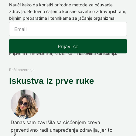
Nauči kako da koristiš prirodne metode za očuvanje
zdravlja. Redovno šaljemo korisne savete o zdravoj ishrani,
biljnim preparatima i tehnikama za jačanje organizma.
Prijavi se
Prijavom na newsletter, slažeš se sa
uslovima korišćenja.
Reči poverenja
Iskustva iz prve ruke
Danas sam završila sa čišćenjem creva
Pre
preventivno radi unapređenja zdravlja, jer to
poč