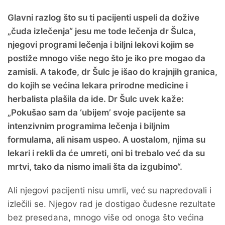
Glavni razlog što su ti pacijenti uspeli da dožive
„čuda izlečenja“ jesu me tode lečenja dr Šulca,
njegovi programi lečenja i biljni lekovi kojim se
postiže mnogo više nego što je iko pre mogao da
zamisli. A takođe, dr Šulc je išao do krajnjih granica,
do kojih se većina lekara prirodne medicine i
herbalista plašila da ide. Dr Šulc uvek kaže:
„Pokušao sam da ‘ubijem’ svoje pacijente sa
intenzivnim programima lečenja i biljnim
formulama, ali nisam uspeo. A uostalom, njima su
lekari i rekli da će umreti, oni bi trebalo već da su
mrtvi, tako da nismo imali šta da izgubimo“.
Ali njegovi pacijenti nisu umrli, već su napredovali i
izlečili se. Njegov rad je dostigao čudesne rezultate
bez presedana, mnogo više od onoga što većina