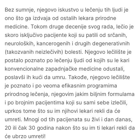
Bez sumnje, njegovo iskustvo u lečenju tih ljudi je
ono što ga izdvaja od ostalih lekara prirodne
medicine. Tokom druge decenije svog rada, lečio je
skoro isključivo pacijente koji su patili od srčanih,
neuroloških, kancerogenih i drugih degenerativnih
(takozvanih neizlečivih) bolesti. Njegovo lečilište je
postalo poznato po lečenju ljudi od kojih su le kari
konvencionalne zapadnjačke medicine odustali,
poslavši ih kući da umru. Takođe, njegovo lečilište
je poznato i po veoma efikasnim programima
prirodnog lečenja, njegovim jakim biljnim formulama
i po brojnim pacijentima koji su sami sebe izlečili,
uprkos tome što su im njihovi lekari rekli da će
umreti. Mnogi od tih pacijenata su živi i dan danas,
20 ili čak 30 godina nakon što su im ti lekari rekli da
će ubrzo umreti!