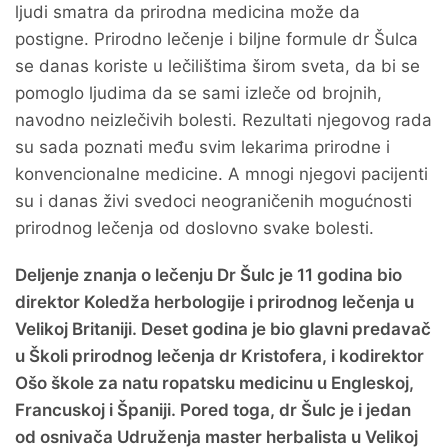
ljudi smatra da prirodna medicina može da
postigne. Prirodno lečenje i biljne formule dr Šulca
se danas koriste u lečilištima širom sveta, da bi se
pomoglo ljudima da se sami izleče od brojnih,
navodno neizlečivih bolesti. Rezultati njegovog rada
su sada poznati među svim lekarima prirodne i
konvencionalne medicine. A mnogi njegovi pacijenti
su i danas živi svedoci neograničenih mogućnosti
prirodnog lečenja od doslovno svake bolesti.
Deljenje znanja o lečenju Dr Šulc je 11 godina bio
direktor Koledža herbologije i prirodnog lečenja u
Velikoj Britaniji. Deset godina je bio glavni predavač
u Školi prirodnog lečenja dr Kristofera, i kodirektor
Ošo škole za natu ropatsku medicinu u Engleskoj,
Francuskoj i Španiji. Pored toga, dr Šulc je i jedan
od osnivača Udruženja master herbalista u Velikoj