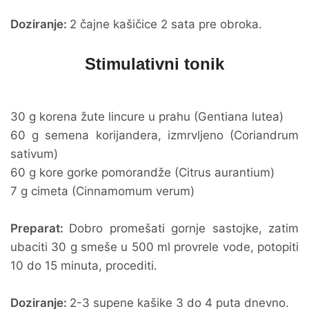
Doziranje:
2 čajne kašičice 2 sata pre obroka.
Stimulativni tonik
30 g korena žute lincure u prahu (Gentiana lutea)
60 g semena korijandera, izmrvljeno (Coriandrum
sativum)
60 g kore gorke pomorandže (Citrus aurantium)
7 g cimeta (Cinnamomum verum)
Preparat:
Dobro promešati gornje sastojke, zatim
ubaciti 30 g smeše u 500 ml provrele vode, potopiti
10 do 15 minuta, procediti.
Doziranje:
2-3 supene kašike 3 do 4 puta dnevno.