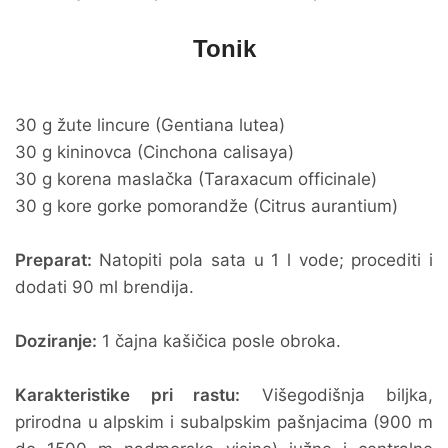
Tonik
30 g žute lincure (Gentiana lutea)
30 g kininovca (Cinchona calisaya)
30 g korena maslačka (Taraxacum officinale)
30 g kore gorke pomorandže (Citrus aurantium)
Preparat:
Natopiti pola sata u 1 l vode; procediti i
dodati 90 ml brendija.
Doziranje:
1 čajna kašičica posle obroka.
Karakteristike pri rastu:
Višegodišnja biljka,
prirodna u alpskim i subalpskim pašnjacima (900 m