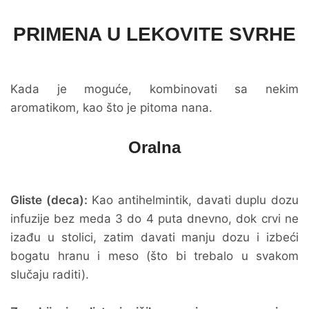
PRIMENA U LEKOVITE SVRHE
Kada je moguće, kombinovati sa nekim
aromatikom, kao što je pitoma nana.
Oralna
Gliste (deca):
Kao antihelmintik, davati duplu dozu
infuzije bez meda 3 do 4 puta dnevno, dok crvi ne
izađu u stolici, zatim davati manju dozu i izbeći
bogatu hranu i meso (što bi trebalo u svakom
slučaju raditi).