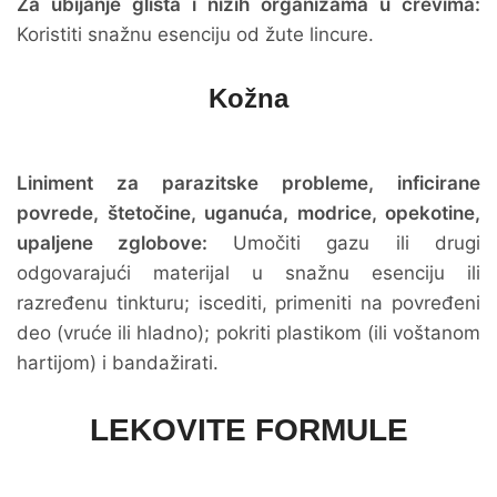
Za ubijanje glista i nižih organizama u crevima:
Koristiti snažnu esenciju od žute lincure.
Kožna
Liniment za parazitske probleme, inficirane
povrede, štetočine, uganuća, modrice, opekotine,
upaljene zglobove:
Umočiti gazu ili drugi
odgovarajući materijal u snažnu esenciju ili
razređenu tinkturu; iscediti, primeniti na povređeni
deo (vruće ili hladno); pokriti plastikom (ili voštanom
hartijom) i bandažirati.
LEKOVITE FORMULE