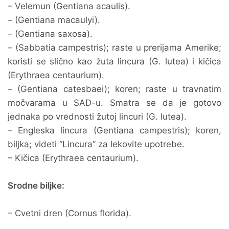
– Velemun (Gentiana acaulis).
– (Gentiana macaulyi).
– (Gentiana saxosa).
– (Sabbatia campestris); raste u prerijama Amerike;
koristi se slično kao žuta lincura (G. lutea) i kičica
(Erythraea centaurium).
– (Gentiana catesbaei); koren; raste u travnatim
močvarama u SAD-u. Smatra se da je gotovo
jednaka po vrednosti žutoj lincuri (G. lutea).
– Engleska lincura (Gentiana campestris); koren,
biljka; videti “Lincura” za lekovite upotrebe.
– Kičica (Erythraea centaurium).
Srodne biljke:
– Cvetni dren (Cornus florida).