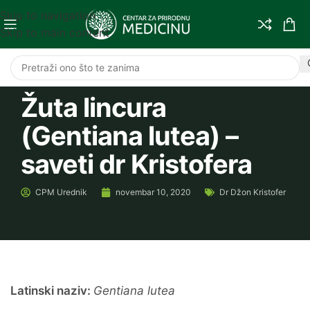
Skip to navigation
Skip to main content
Žuta lincura
(Gentiana lutea) –
saveti dr Kristofera
CPM
Urednik
novembar 10, 2020
Dr Džon Kristofer
Latinski naziv:
Gentiana lutea