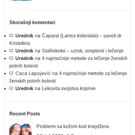
Skorašnji komentari
Urednik
na
Čaparal (Larrea tridentata) – saveti dr
Kristofera
Urednik
na
Stafilokoke – uzrok, simptomi i lečenje
Urednik
na
4 najmoćnije metode za lečenje ženskih
polnih bolesti
Caca Lepojević
na
4 najmoćnije metode za lečenje
ženskih polnih bolesti
Urednik
na
Lekovita svojstva koprive
Recent Posts
Problemi sa kožom kod tinejdžera