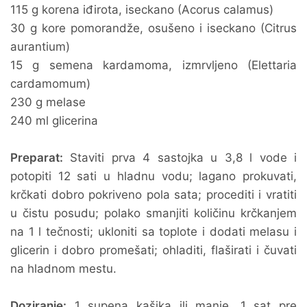
115 g korena iđirota, iseckano (Acorus calamus)
30 g kore pomorandže, osušeno i iseckano (Citrus
aurantium)
15 g semena kardamoma, izmrvljeno (Elettaria
cardamomum)
230 g melase
240 ml glicerina
Preparat:
Staviti prva 4 sastojka u 3,8 l vode i
potopiti 12 sati u hladnu vodu; lagano prokuvati,
krčkati dobro pokriveno pola sata; procediti i vratiti
u čistu posudu; polako smanjiti količinu krčkanjem
na 1 l tečnosti; ukloniti sa toplote i dodati melasu i
glicerin i dobro promešati; ohladiti, flaširati i čuvati
na hladnom mestu.
Doziranje:
1 supena kašika ili manje, 1 sat pre