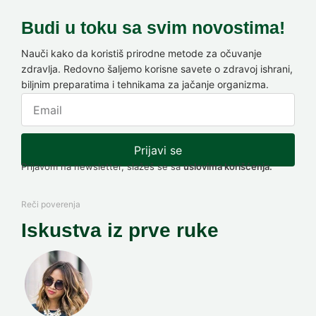
Budi u toku sa svim novostima!
Nauči kako da koristiš prirodne metode za očuvanje
zdravlja. Redovno šaljemo korisne savete o zdravoj ishrani,
biljnim preparatima i tehnikama za jačanje organizma.
Prijavi se
Prijavom na newsletter, slažeš se sa
uslovima korišćenja.
Reči poverenja
Iskustva iz prve ruke