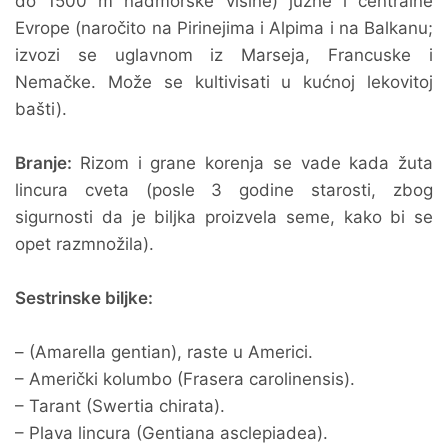
do 1500 m nadmorske visine) južne i centralne
Evrope (naročito na Pirinejima i Alpima i na Balkanu;
izvozi se uglavnom iz Marseja, Francuske i
Nemačke. Može se kultivisati u kućnoj lekovitoj
bašti).
Branje:
Rizom i grane korenja se vade kada žuta
lincura cveta (posle 3 godine starosti, zbog
sigurnosti da je biljka proizvela seme, kako bi se
opet razmnožila).
Sestrinske biljke:
– (Amarella gentian), raste u Americi.
– Američki kolumbo (Frasera carolinensis).
– Tarant (Swertia chirata).
– Plava lincura (Gentiana asclepiadea).