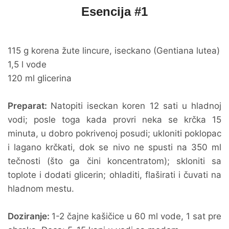
Esencija #1
115 g korena žute lincure, iseckano (Gentiana lutea)
1,5 l vode
120 ml glicerina
Preparat:
Natopiti iseckan koren 12 sati u hladnoj
vodi; posle toga kada provri neka se krčka 15
minuta, u dobro pokrivenoj posudi; ukloniti poklopac
i lagano krčkati, dok se nivo ne spusti na 350 ml
tečnosti (što ga čini koncentratom); skloniti sa
toplote i dodati glicerin; ohladiti, flaširati i čuvati na
hladnom mestu.
Doziranje:
1-2 čajne kašičice u 60 ml vode, 1 sat pre