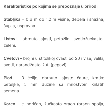
Karakteristike po kojima se prepoznaje u prirodi:
Stabljika
– 0,6 m do 1,2 m visine, debela i snažna,
šuplja, uspravna.
Listovi
– obrnuto jajasti, petožilni, svetložućkasto-
zeleni.
Cvetovi
– brojni u štitolikoj cvasti od 20 i više, veliki,
svetli, narandžasto-žuti (pegavi).
Plod
– 3 ćelije, obrnuto jajaste čaure, kratke
peteljke, 5 mm dužine sa mnoštvom krilatih
semena.
Koren
– cilindričan, žućkasto-braon (braon spolja,