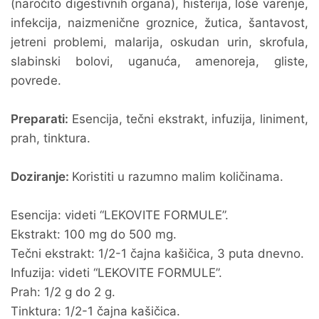
(naročito digestivnih organa), histerija, loše varenje,
infekcija, naizmenične groznice, žutica, šantavost,
jetreni problemi, malarija, oskudan urin, skrofula,
slabinski bolovi, uganuća, amenoreja, gliste,
povrede.
Preparati:
Esencija, tečni ekstrakt, infuzija, liniment,
prah, tinktura.
Doziranje:
Koristiti u razumno malim količinama.
Esencija: videti “LEKOVITE FORMULE”.
Ekstrakt: 100 mg do 500 mg.
Tečni ekstrakt: 1/2-1 čajna kašičica, 3 puta dnevno.
Infuzija: videti “LEKOVITE FORMULE”.
Prah: 1/2 g do 2 g.
Tinktura: 1/2-1 čajna kašičica.