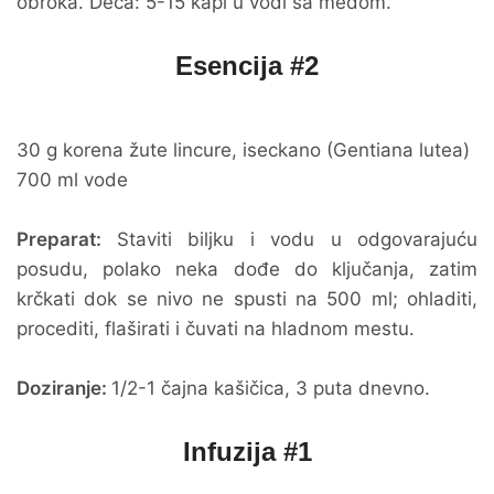
obroka. Deca: 5-15 kapi u vodi sa medom.
Esencija #2
30 g korena žute lincure, iseckano (Gentiana lutea)
700 ml vode
Preparat:
Staviti biljku i vodu u odgovarajuću
posudu, polako neka dođe do ključanja, zatim
krčkati dok se nivo ne spusti na 500 ml; ohladiti,
procediti, flaširati i čuvati na hladnom mestu.
Doziranje:
1/2-1 čajna kašičica, 3 puta dnevno.
Infuzija #1