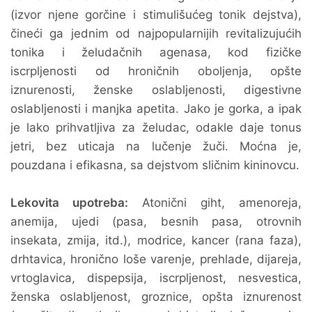
(izvor njene gorčine i stimulišućeg tonik dejstva),
čineći ga jednim od najpopularnijih revitalizujućih
tonika i želudačnih agenasa, kod fizičke
iscrpljenosti od hroničnih oboljenja, opšte
iznurenosti, ženske oslabljenosti, digestivne
oslabljenosti i manjka apetita. Jako je gorka, a ipak
je lako prihvatljiva za želudac, odakle daje tonus
jetri, bez uticaja na lučenje žuči. Moćna je,
pouzdana i efikasna, sa dejstvom sličnim kininovcu.
Lekovita upotreba:
Atonični giht, amenoreja,
anemija, ujedi (pasa, besnih pasa, otrovnih
insekata, zmija, itd.), modrice, kancer (rana faza),
drhtavica, hronično loše varenje, prehlade, dijareja,
vrtoglavica, dispepsija, iscrpljenost, nesvestica,
ženska oslabljenost, groznice, opšta iznurenost