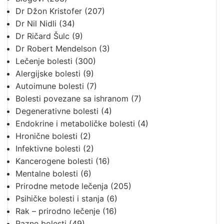
Dr Džon Kristofer
(207)
Dr Nil Nidli
(34)
Dr Ričard Šulc
(9)
Dr Robert Mendelson
(3)
Lečenje bolesti
(300)
Alergijske bolesti
(9)
Autoimune bolesti
(7)
Bolesti povezane sa ishranom
(7)
Degenerativne bolesti
(4)
Endokrine i metaboličke bolesti
(4)
Hronične bolesti
(2)
Infektivne bolesti
(2)
Kancerogene bolesti
(16)
Mentalne bolesti
(6)
Prirodne metode lečenja
(205)
Psihičke bolesti i stanja
(6)
Rak – prirodno lečenje
(16)
Razne bolesti
(49)