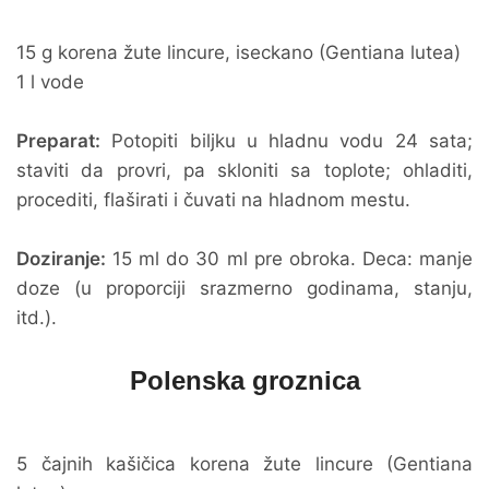
15 g korena žute lincure, iseckano (Gentiana lutea)
1 l vode
Preparat:
Potopiti biljku u hladnu vodu 24 sata;
staviti da provri, pa skloniti sa toplote; ohladiti,
procediti, flaširati i čuvati na hladnom mestu.
Doziranje:
15 ml do 30 ml pre obroka. Deca: manje
doze (u proporciji srazmerno godinama, stanju,
itd.).
Polenska groznica
5 čajnih kašičica korena žute lincure (Gentiana