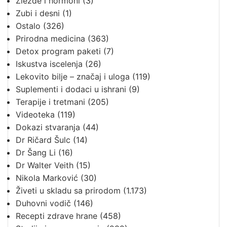
Žlezde i hormoni
(3)
Zubi i desni
(1)
Ostalo
(326)
Prirodna medicina
(363)
Detox program paketi
(7)
Iskustva iscelenja
(26)
Lekovito bilje – značaj i uloga
(119)
Suplementi i dodaci u ishrani
(9)
Terapije i tretmani
(205)
Videoteka
(119)
Dokazi stvaranja
(44)
Dr Ričard Šulc
(14)
Dr Šang Li
(16)
Dr Walter Veith
(15)
Nikola Marković
(30)
Živeti u skladu sa prirodom
(1.173)
Duhovni vodič
(146)
Recepti zdrave hrane
(458)