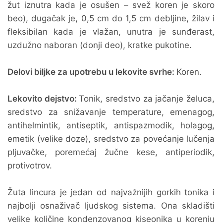
žut iznutra kada je osušen – svež koren je skoro
beo), dugačak je, 0,5 cm do 1,5 cm debljine, žilav i
fleksibilan kada je vlažan, unutra je sunđerast,
uzdužno naboran (donji deo), kratke pukotine.
Delovi biljke za upotrebu u lekovite svrhe:
Koren.
Lekovito dejstvo:
Tonik, sredstvo za jačanje želuca,
sredstvo za snižavanje temperature, emenagog,
antihelmintik, antiseptik, antispazmodik, holagog,
emetik (velike doze), sredstvo za povećanje lučenja
pljuvačke, poremećaj žučne kese, antiperiodik,
protivotrov.
Žuta lincura je jedan od najvažnijih gorkih tonika i
najbolji osnaživač ljudskog sistema. Ona skladišti
velike količine kondenzovanog kiseonika u korenju