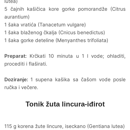
lutea)
5 čajnih kašičica kore gorke pomorandže (Citrus
aurantium)
1 šaka vratića (Tanacetum vulgare)
1 šaka blaženog čkalja (Cnicus benedictus)
1 šaka gorke deteline (Menyanthes trifoliata)
Preparat:
Krčkati 10 minuta u 1 l vode; ohladiti,
procediti i flaširati.
Doziranje:
1 supena kašika sa čašom vode posle
ručka i večere.
Tonik žuta lincura-iđirot
115 g korena žute lincure, iseckano (Gentiana lutea)