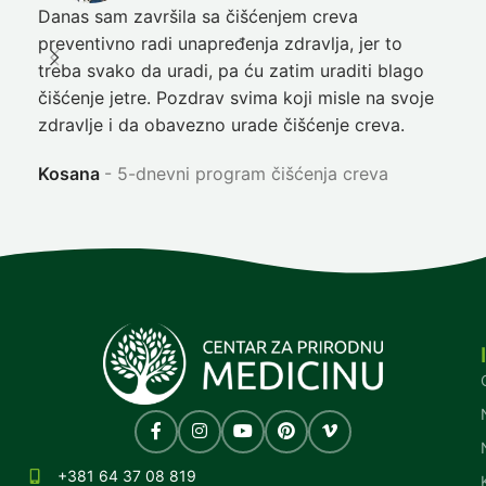
Danas sam završila sa čišćenjem creva
Pre
preventivno radi unapređenja zdravlja, jer to
poč
treba svako da uradi, pa ću zatim uraditi blago
nep
čišćenje jetre. Pozdrav svima koji misle na svoje
sja
zdravlje i da obavezno urade čišćenje creva.
Ni
Kosana
5-dnevni program čišćenja creva
+381 64 37 08 819