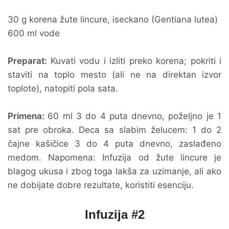
30 g korena žute lincure, iseckano (Gentiana lutea)
600 ml vode
Preparat:
Kuvati vodu i izliti preko korena; pokriti i
staviti na toplo mesto (ali ne na direktan izvor
toplote), natopiti pola sata.
Primena:
60 ml 3 do 4 puta dnevno, poželjno je 1
sat pre obroka. Deca sa slabim želucem: 1 do 2
čajne kašičice 3 do 4 puta dnevno, zaslađeno
medom. Napomena: Infuzija od žute lincure je
blagog ukusa i zbog toga lakša za uzimanje, ali ako
ne dobijate dobre rezultate, koristiti esenciju.
Infuzija #2