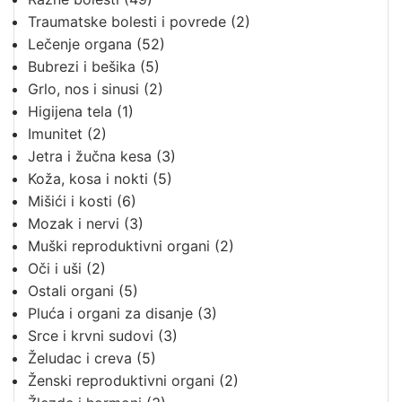
Traumatske bolesti i povrede
(2)
Lečenje organa
(52)
Bubrezi i bešika
(5)
Grlo, nos i sinusi
(2)
Higijena tela
(1)
Imunitet
(2)
Jetra i žučna kesa
(3)
Koža, kosa i nokti
(5)
Mišići i kosti
(6)
Mozak i nervi
(3)
Muški reproduktivni organi
(2)
Oči i uši
(2)
Ostali organi
(5)
Pluća i organi za disanje
(3)
Srce i krvni sudovi
(3)
Želudac i creva
(5)
Ženski reproduktivni organi
(2)