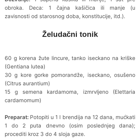
obroka. Deca: 1 čajna kašičica ili manje (u
zavisnosti od starosnog doba, konstitucije, itd.).
Želudačni tonik
60 g korena žute lincure, tanko iseckano na kriške
(Gentiana lutea)
30 g kore gorke pomorandže, iseckano, osušeno
(Citrus aurantium)
15 g semena kardamoma, izmrvljeno (Elettaria
cardamomum)
Preparat:
Potopiti u 1 l brendija na 12 dana, mućkati
1 do 2 puta dnevno (osim poslednjeg dana);
procediti kroz 3 do 4 sloja gaze.