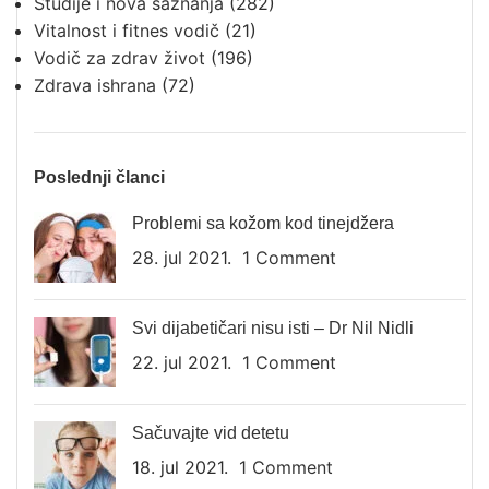
Studije i nova saznanja
(282)
Vitalnost i fitnes vodič
(21)
Vodič za zdrav život
(196)
Zdrava ishrana
(72)
Poslednji članci
Problemi sa kožom kod tinejdžera
28. jul 2021.
1 Comment
Svi dijabetičari nisu isti – Dr Nil Nidli
22. jul 2021.
1 Comment
Sačuvajte vid detetu
18. jul 2021.
1 Comment