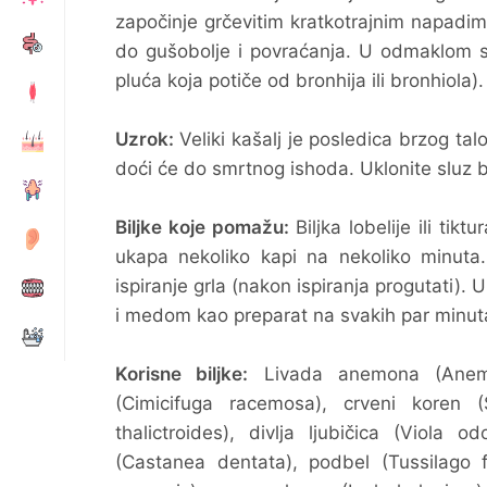
započinje grčevitim kratkotrajnim napadima
do gušobolje i povraćanja. U odmaklom 
pluća koja potiče od bronhija ili bronhiola).
Uzrok:
Veliki kašalj je posledica brzog tal
doći će do smrtnog ishoda. Uklonite sluz 
Biljke koje pomažu:
Biljka lobelije ili ti
ukapa nekoliko kapi na nekoliko minuta. 
ispiranje grla (nakon ispiranja progutati).
i medom kao preparat na svakih par minuta
Korisne biljke:
Livada anemona (Anemone
(Cimicifuga racemosa), crveni koren (
thalictroides), divlja ljubičica (Viola 
(Castanea dentata), podbel (Tussilago f