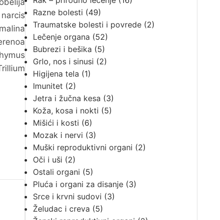
Rak – prirodno lečenje
(16)
obelija
Razne bolesti
(49)
 narcis
Traumatske bolesti i povrede
(2)
malina
Lečenje organa
(52)
erenoa
Bubrezi i bešika
(5)
(Thymus
Grlo, nos i sinusi
(2)
rillium
Higijena tela
(1)
Imunitet
(2)
Jetra i žučna kesa
(3)
Koža, kosa i nokti
(5)
Mišići i kosti
(6)
Mozak i nervi
(3)
Muški reproduktivni organi
(2)
Oči i uši
(2)
Ostali organi
(5)
Pluća i organi za disanje
(3)
Srce i krvni sudovi
(3)
Želudac i creva
(5)