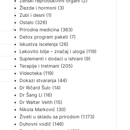
Ženski reproduktivni organi
(2)
Žlezde i hormoni
(3)
Zubi i desni
(1)
Ostalo
(326)
Prirodna medicina
(363)
Detox program paketi
(7)
Iskustva iscelenja
(26)
Lekovito bilje – značaj i uloga
(119)
Suplementi i dodaci u ishrani
(9)
Terapije i tretmani
(205)
Videoteka
(119)
Dokazi stvaranja
(44)
Dr Ričard Šulc
(14)
Dr Šang Li
(16)
Dr Walter Veith
(15)
Nikola Marković
(30)
Živeti u skladu sa prirodom
(1.173)
Duhovni vodič
(146)