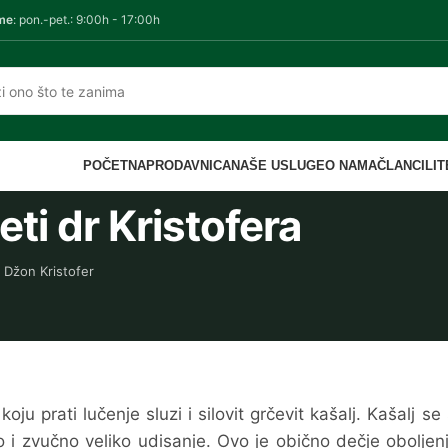
me
: pon.-pet.: 9:00h - 17:00h
POČETNA
PRODAVNICA
NAŠE USLUGE
O NAMA
ČLANCI
LI
veti dr Kristofera
 Džon Kristofer
u prati lučenje sluzi i silovit grčevit kašalj. Kašalj se 
no i zvučno veliko udisanje. Ovo je obično dečje oboljen