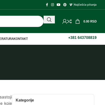
Najčešća pitanja
0.00
RSD
+381 643708819
TERATURA
KONTAKT
sastoji
Kategorije
je koje