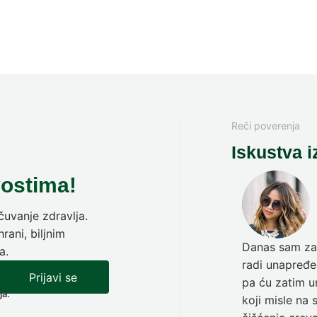
Reči poverenja
Iskustva i
vostima!
uvanje zdravlja.
rani, biljnim
Danas sam zav
a.
radi unapređen
Prijavi se
pa ću zatim ur
ja.
koji misle na 