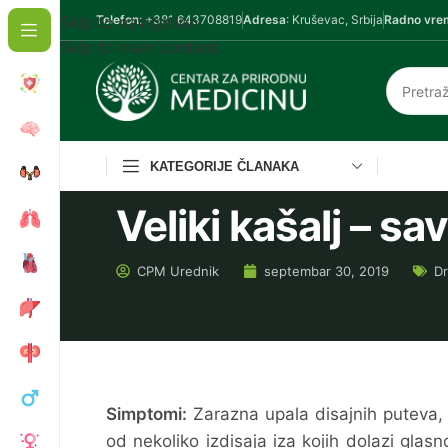
Skip to navigation
Telefon
: +381 643708819
Adresa
: Kruševac, Srbija
Radno vre
Skip to main content
KATEGORIJE ČLANAKA
Veliki kašalj – sa
CPM
Urednik
septembar 30, 2019
Dr
Simptomi:
Zarazna upala disajnih puteva, koj
od nekoliko izdisaja iza kojih dolazi glas