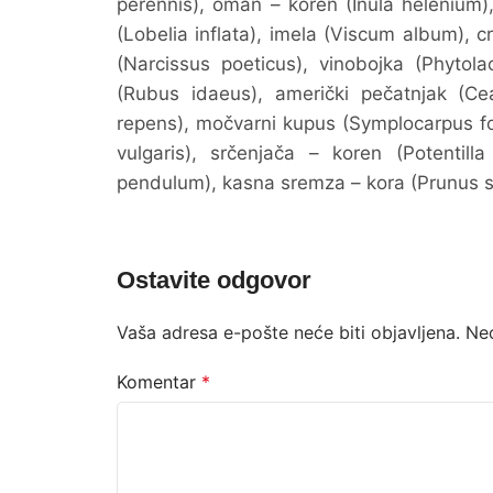
perennis), oman – koren (Inula helenium), 
(Lobelia inflata), imela (Viscum album), cr
(Narcissus poeticus), vinobojka (Phytola
(Rubus idaeus), američki pečatnjak (C
repens), močvarni kupus (Symplocarpus foe
vulgaris), srčenjača – koren (Potentilla 
pendulum), kasna sremza – kora (Prunus s
Ostavite odgovor
Vaša adresa e-pošte neće biti objavljena.
Ne
Komentar
*