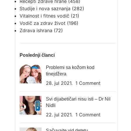
Recepti zdrave hrane
(458)
Studije i nova saznanja
(282)
Vitalnost i fitnes vodič
(21)
Vodič za zdrav život
(196)
Zdrava ishrana
(72)
Poslednji članci
Problemi sa kožom kod
tinejdžera
28. jul 2021.
1 Comment
Svi dijabetičari nisu isti – Dr Nil
Nidli
22. jul 2021.
1 Comment
Sačuvajte vid detetu