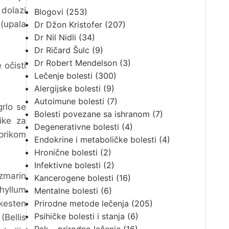
 dolazi
Blogovi
(253)
(upala
Dr Džon Kristofer
(207)
Dr Nil Nidli
(34)
Dr Ričard Šulc
(9)
Dr Robert Mendelson
(3)
 očisti
Lečenje bolesti
(300)
Alergijske bolesti
(9)
Autoimune bolesti
(7)
grlo se
Bolesti povezane sa ishranom
(7)
ike za
Degenerativne bolesti
(4)
aprikom
Endokrine i metaboličke bolesti
(4)
Hronične bolesti
(2)
Infektivne bolesti
(2)
zmarin
Kancerogene bolesti
(16)
hyllum
Mentalne bolesti
(6)
kesten
Prirodne metode lečenja
(205)
Psihičke bolesti i stanja
(6)
Bellis