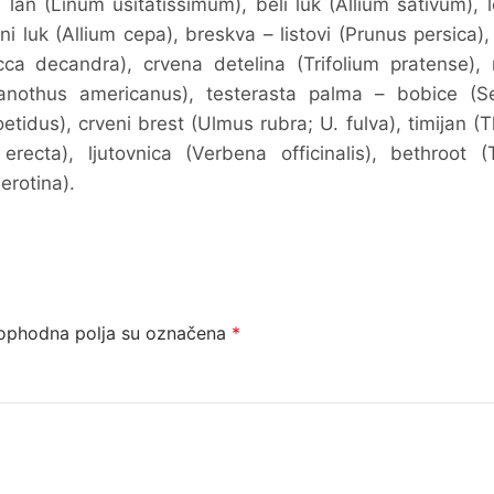
lan (Linum usitatissimum), beli luk (Allium sativum), l
ni luk (Allium cepa), breskva – listovi (Prunus persica),
cca decandra), crvena detelina (Trifolium pratense), 
eanothus americanus), testerasta palma – bobice (S
tidus), crveni brest (Ulmus rubra; U. fulva), timijan 
erecta), ljutovnica (Verbena officinalis), bethroot (T
erotina).
ophodna polja su označena
*