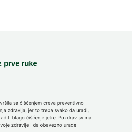
z prve ruke
ršila sa čišćenjem creva preventivno
Pre deset dan
ja zdravlja, jer to treba svako da uradi,
sam da se pra
aditi blago čišćenje jetre. Pozdrav svima
olakšanje veli
svoje zdravlje i da obavezno urade
Nina
5-dnev