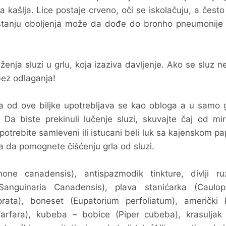
 kašlja. Lice postaje crveno, oči se iskolačuju, a često
stanju oboljenja može da dođe do bronho pneumonije 
oženja sluzi u grlu, koja izaziva davljenje. Ako se sluz ne
bez odlaganja!
ktura od ove biljke upotrebljava se kao obloga a u samo 
Da biste prekinuli lučenje sluzi, skuvajte čaj od mir
 Upotrebite samleveni ili istucani beli luk sa kajenskom p
 da pomognete čišćenju grla od sluzi.
 canadensis), antispazmodik tinkture, divlji ru
Sanguinaria Canadensis), plava stanićarka (Caulop
odorata), boneset (Eupatorium perfoliatum), američki 
arfara), kubeba – bobice (Piper cubeba), krasuljak (