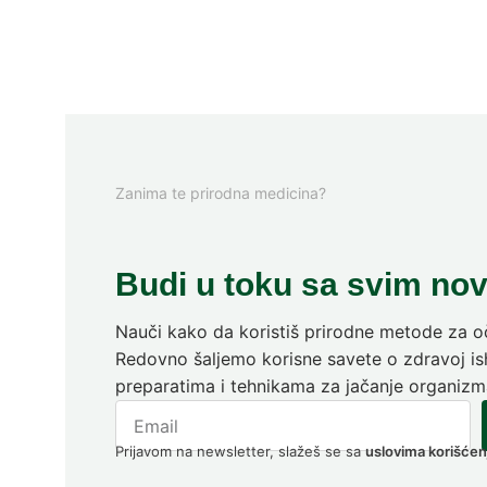
Zanima te prirodna medicina?
Budi u toku sa svim no
Nauči kako da koristiš prirodne metode za oč
Redovno šaljemo korisne savete o zdravoj ish
preparatima i tehnikama za jačanje organizm
Prijavom na newsletter, slažeš se sa
uslovima korišćen