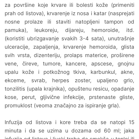
za površine koje krvare ili bolesti kože (primeniti
prah od listova), krvarenje iz nosa i katar (nasprejati
nosne prolaze ili staviti natopljeni tampon od
pamuka), leukoreju, dijareju, hemoroide, itd.
(koristiti ubrizgavanje svakih 3-4 sata), unutrašnje
ulceracije, zapaljenja, krvarenje hemoroida, glista
svih vrsta, dizenteriju, prolaps materice, proširene
vene, čireve, tumore, kancere, apscese, gnojnu
upalu kože i potkožnog tkiva, karbunkul, akne,
ekceme, svrab, herpes zoster, upaljeno grlo,
tonzilitis (upala krajnika), opuštenu resicu, opadanje
kose, perut, gljivične infekcije, prstenaste gliste,
promuklost (veoma značajno za ispiranje grla).
Infuzija od listova i kore treba da se natopi 15
minuta i da se uzima u dozama od 60 ml; jaka