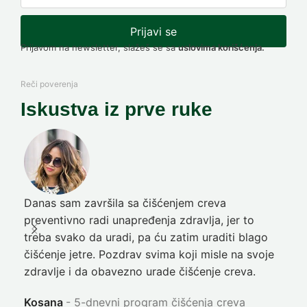
Prijavi se
Prijavom na newsletter, slažeš se sa
uslovima korišćenja.
Reči poverenja
Iskustva iz prve ruke
Danas sam završila sa čišćenjem creva
Pre
preventivno radi unapređenja zdravlja, jer to
poč
treba svako da uradi, pa ću zatim uraditi blago
nep
čišćenje jetre. Pozdrav svima koji misle na svoje
sja
zdravlje i da obavezno urade čišćenje creva.
Ni
Kosana
5-dnevni program čišćenja creva