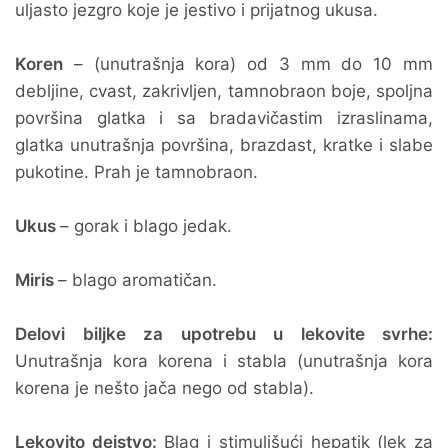
uljasto jezgro koje je jestivo i prijatnog ukusa.
Koren
– (unutrašnja kora) od 3 mm do 10 mm
debljine, cvast, zakrivljen, tamnobraon boje, spoljna
površina glatka i sa bradavičastim izraslinama,
glatka unutrašnja površina, brazdast, kratke i slabe
pukotine. Prah je tamnobraon.
Ukus
– gorak i blago jedak.
Miris
– blago aromatičan.
Delovi biljke za upotrebu u lekovite svrhe:
Unutrašnja kora korena i stabla (unutrašnja kora
korena je nešto jača nego od stabla).
Lekovito dejstvo:
Blag i stimulišući hepatik (lek za