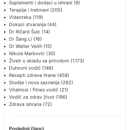
Suplementi i dodaci u ishrani
(9)
Terapije i tretmani
(205)
Videoteka
(119)
Dokazi stvaranja
(44)
Dr Ričard Šulc
(14)
Dr Šang Li
(16)
Dr Walter Veith
(15)
Nikola Marković
(30)
Živeti u skladu sa prirodom
(1.173)
Duhovni vodič
(146)
Recepti zdrave hrane
(458)
Studije i nova saznanja
(282)
Vitalnost i fitnes vodič
(21)
Vodič za zdrav život
(196)
Zdrava ishrana
(72)
Poslednji članci