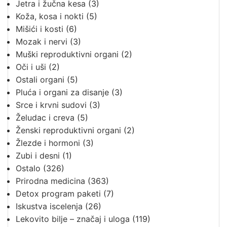
Jetra i žučna kesa
(3)
Koža, kosa i nokti
(5)
Mišići i kosti
(6)
Mozak i nervi
(3)
Muški reproduktivni organi
(2)
Oči i uši
(2)
Ostali organi
(5)
Pluća i organi za disanje
(3)
Srce i krvni sudovi
(3)
Želudac i creva
(5)
Ženski reproduktivni organi
(2)
Žlezde i hormoni
(3)
Zubi i desni
(1)
Ostalo
(326)
Prirodna medicina
(363)
Detox program paketi
(7)
Iskustva iscelenja
(26)
Lekovito bilje – značaj i uloga
(119)