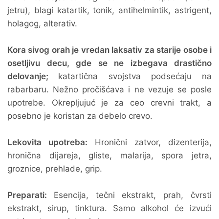
jetru), blagi katartik, tonik, antihelmintik, astrigent,
holagog, alterativ.
Kora sivog orah je vredan laksativ za starije osobe i
osetljivu decu, gde se ne izbegava drastično
delovanje;
katartična svojstva podsećaju na
rabarbaru. Nežno pročišćava i ne vezuje se posle
upotrebe. Okrepljujuć je za ceo crevni trakt, a
posebno je koristan za debelo crevo.
Lekovita upotreba:
Hronični zatvor, dizenterija,
hronična dijareja, gliste, malarija, spora jetra,
groznice, prehlade, grip.
Preparati:
Esencija, tečni ekstrakt, prah, čvrsti
ekstrakt, sirup, tinktura. Samo alkohol će izvući