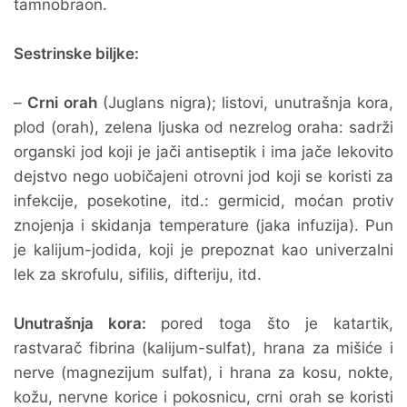
tamnobraon.
Sestrinske biljke:
–
Crni orah
(Juglans nigra); listovi, unutrašnja kora,
plod (orah), zelena ljuska od nezrelog oraha: sadrži
organski jod koji je jači antiseptik i ima jače lekovito
dejstvo nego uobičajeni otrovni jod koji se koristi za
infekcije, posekotine, itd.: germicid, moćan protiv
znojenja i skidanja temperature (jaka infuzija). Pun
je kalijum-jodida, koji je prepoznat kao univerzalni
lek za skrofulu, sifilis, difteriju, itd.
Unutrašnja kora:
pored toga što je katartik,
rastvarač fibrina (kalijum-sulfat), hrana za mišiće i
nerve (magnezijum sulfat), i hrana za kosu, nokte,
kožu, nervne korice i pokosnicu, crni orah se koristi