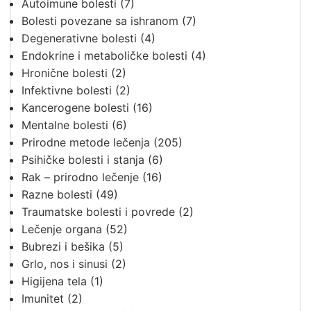
Autoimune bolesti
(7)
Bolesti povezane sa ishranom
(7)
Degenerativne bolesti
(4)
Endokrine i metaboličke bolesti
(4)
Hronične bolesti
(2)
Infektivne bolesti
(2)
Kancerogene bolesti
(16)
Mentalne bolesti
(6)
Prirodne metode lečenja
(205)
Psihičke bolesti i stanja
(6)
Rak – prirodno lečenje
(16)
Razne bolesti
(49)
Traumatske bolesti i povrede
(2)
Lečenje organa
(52)
Bubrezi i bešika
(5)
Grlo, nos i sinusi
(2)
Higijena tela
(1)
Imunitet
(2)