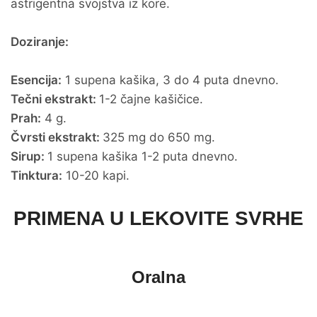
astrigentna svojstva iz kore.
Doziranje:
Esencija:
1 supena kašika, 3 do 4 puta dnevno.
Tečni ekstrakt:
1-2 čajne kašičice.
Prah:
4 g.
Čvrsti ekstrakt:
325 mg do 650 mg.
Sirup:
1 supena kašika 1-2 puta dnevno.
Tinktura:
10-20 kapi.
PRIMENA U LEKOVITE SVRHE
Oralna