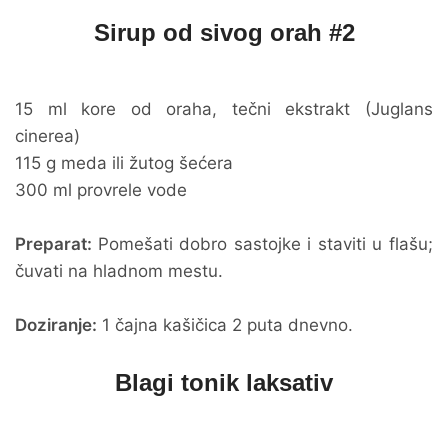
Sirup od sivog orah #2
15 ml kore od oraha, tečni ekstrakt (Juglans
cinerea)
115 g meda ili žutog šećera
300 ml provrele vode
Preparat:
Pomešati dobro sastojke i staviti u flašu;
čuvati na hladnom mestu.
Doziranje:
1 čajna kašičica 2 puta dnevno.
Blagi tonik laksativ