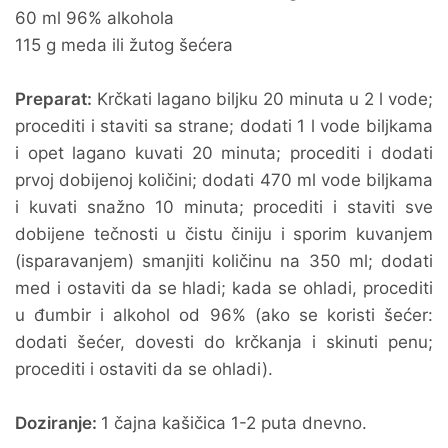
60 ml 96% alkohola
115 g meda ili žutog šećera
Preparat:
Krčkati lagano biljku 20 minuta u 2 l vode;
procediti i staviti sa strane; dodati 1 l vode biljkama
i opet lagano kuvati 20 minuta; procediti i dodati
prvoj dobijenoj količini; dodati 470 ml vode biljkama
i kuvati snažno 10 minuta; procediti i staviti sve
dobijene tečnosti u čistu činiju i sporim kuvanjem
(isparavanjem) smanjiti količinu na 350 ml; dodati
med i ostaviti da se hladi; kada se ohladi, procediti
u đumbir i alkohol od 96% (ako se koristi šećer:
dodati šećer, dovesti do krčkanja i skinuti penu;
procediti i ostaviti da se ohladi).
Doziranje:
1 čajna kašičica 1-2 puta dnevno.