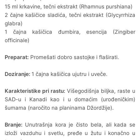
15 ml krkavine, tečni ekstrakt (Rhamnus purshiana)
2 čajne kašičice sladića, tečni ekstrakt (Glycyrrhiza
glabra)
1 čajna kašičica đumbira, esencija (Zingiber
officinale)
Preparat:
Promešati dobro sastojke i flaširati.
Doziranje:
1 čajna kašičica ujutru i uveče.
Karakteristike pri rastu:
Višegodišnja biljka, raste u
SAD-u i Kanadi kao i u domaćim (urođeničkim)
šumama (naročito na planinama Džordžije).
Branje:
Unutrašnja kora je čisto bela, ali kada se
izloži vazduhu i svetlu, pređe u žutu i konačno u