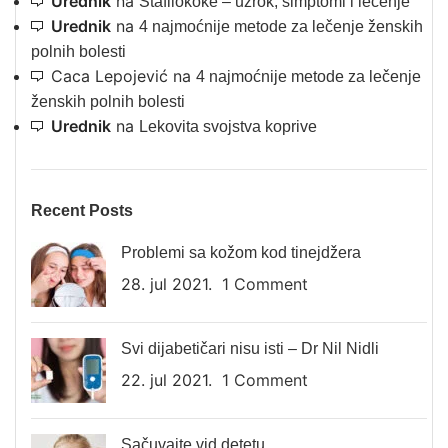
Urednik
na
Stafilokoke – uzrok, simptomi i lečenje
Urednik
na
4 najmoćnije metode za lečenje ženskih
polnih bolesti
Caca Lepojević
na
4 najmoćnije metode za lečenje
ženskih polnih bolesti
Urednik
na
Lekovita svojstva koprive
Recent Posts
Problemi sa kožom kod tinejdžera
28. jul 2021.
1 Comment
Svi dijabetičari nisu isti – Dr Nil Nidli
22. jul 2021.
1 Comment
Sačuvajte vid detetu