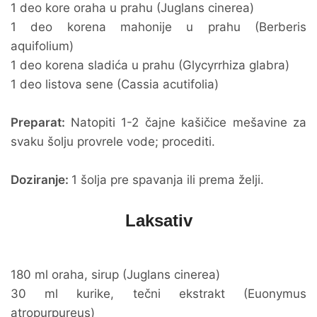
1 deo kore oraha u prahu (Juglans cinerea)
1 deo korena mahonije u prahu (Berberis
aquifolium)
1 deo korena sladića u prahu (Glycyrrhiza glabra)
1 deo listova sene (Cassia acutifolia)
Preparat:
Natopiti 1-2 čajne kašičice mešavine za
svaku šolju provrele vode; procediti.
Doziranje:
1 šolja pre spavanja ili prema želji.
Laksativ
180 ml oraha, sirup (Juglans cinerea)
30 ml kurike, tečni ekstrakt (Euonymus
atropurpureus)