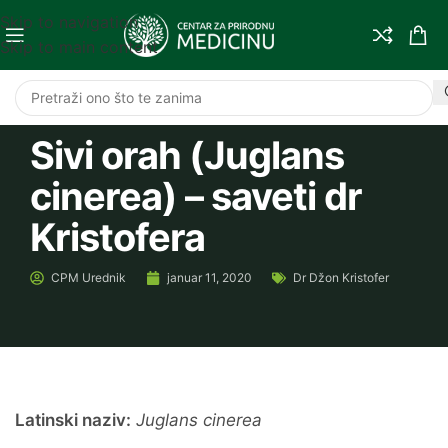
Skip to navigation
Skip to main content
Sivi orah (Juglans
cinerea) – saveti dr
Kristofera
CPM
Urednik
januar 11, 2020
Dr Džon Kristofer
Latinski naziv:
Juglans cinerea