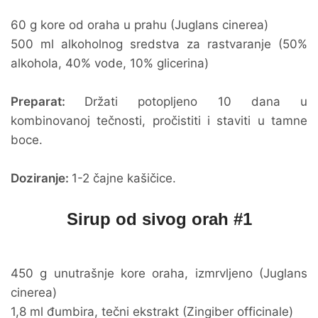
60 g kore od oraha u prahu (Juglans cinerea)
500 ml alkoholnog sredstva za rastvaranje (50%
alkohola, 40% vode, 10% glicerina)
Preparat:
Držati potopljeno 10 dana u
kombinovanoj tečnosti, pročistiti i staviti u tamne
boce.
Doziranje:
1-2 čajne kašičice.
Sirup od sivog orah #1
450 g unutrašnje kore oraha, izmrvljeno (Juglans
cinerea)
1,8 ml đumbira, tečni ekstrakt (Zingiber officinale)