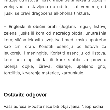
infuzija od listova i ljuski treba da smekša u toploj ili
vreloj vodi, ostavljena da odstoji sat vremena; od
ljuski se pravi dragocena alkoholna tinktura.
–
Engleski ili obični orah
(Juglans regia); listovi,
zelena ljuska ili kora od nezrelog ploda, unutrašnja
kora; slična lekovita svojstva i medicinska upotreba
kao crni orah. Koristiti esenciju od listova za
leukoreju i meningitis. Koristiti esenciju od listova,
kore nezrelog ploda ili kore stabla za proveru
lučenja dojke, čireva, dijareje, upaljeno grlo,
tonzilitis, krvarenje materice, karbunkule.
Ostavite odgovor
Vaša adresa e-pošte neće biti objavljena.
Neophodna