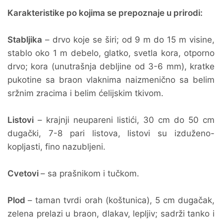
Karakteristike po kojima se prepoznaje u prirodi:
Stabljika
– drvo koje se širi; od 9 m do 15 m visine,
stablo oko 1 m debelo, glatko, svetla kora, otporno
drvo; kora (unutrašnja debljine od 3-6 mm), kratke
pukotine sa braon vlaknima naizmenično sa belim
sržnim zracima i belim ćelijskim tkivom.
Listovi
– krajnji neupareni listići, 30 cm do 50 cm
dugački, 7-8 pari listova, listovi su izduženo-
kopljasti, fino nazubljeni.
Cvetovi
– sa prašnikom i tučkom.
Plod
– taman tvrdi orah (koštunica), 5 cm dugačak,
zelena prelazi u braon, dlakav, lepljiv; sadrži tanko i