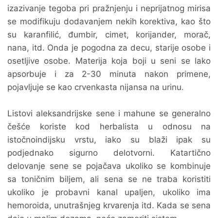
izazivanje tegoba pri pražnjenju i neprijatnog mirisa
se modifikuju dodavanjem nekih korektiva, kao što
su karanfilić, đumbir, cimet, korijander, morač,
nana, itd. Onda je pogodna za decu, starije osobe i
osetljive osobe. Materija koja boji u seni se lako
apsorbuje i za 2-30 minuta nakon primene,
pojavljuje se kao crvenkasta nijansa na urinu.
Listovi aleksandrijske sene i mahune se generalno
češće koriste kod herbalista u odnosu na
istočnoindijsku vrstu, iako su blaži ipak su
podjednako sigurno delotvorni. Katartično
delovanje sene se pojačava ukoliko se kombinuje
sa toničnim biljem, ali sena se ne traba koristiti
ukoliko je probavni kanal upaljen, ukoliko ima
hemoroida, unutrašnjeg krvarenja itd. Kada se sena