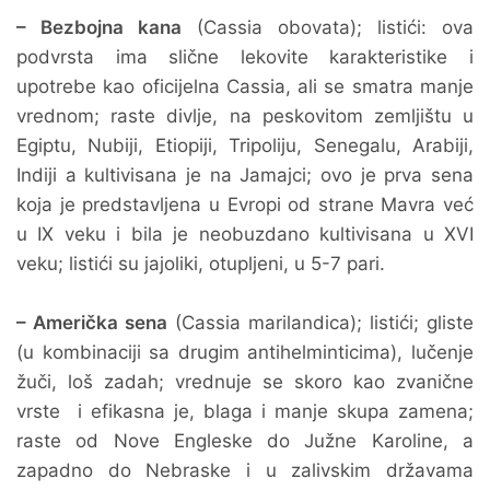
– Bezbojna kana
(Cassia obovata); listići: ova
podvrsta ima slične lekovite karakteristike i
upotrebe kao oficijelna Cassia, ali se smatra manje
vrednom; raste divlje, na peskovitom zemljištu u
Egiptu, Nubiji, Etiopiji, Tripoliju, Senegalu, Arabiji,
Indiji a kultivisana je na Jamajci; ovo je prva sena
koja je predstavljena u Evropi od strane Mavra već
u IX veku i bila je neobuzdano kultivisana u XVI
veku; listići su jajoliki, otupljeni, u 5-7 pari.
– Američka sena
(Cassia marilandica); listići; gliste
(u kombinaciji sa drugim antihelminticima), lučenje
žuči, loš zadah; vrednuje se skoro kao zvanične
vrste i efikasna je, blaga i manje skupa zamena;
raste od Nove Engleske do Južne Karoline, a
zapadno do Nebraske i u zalivskim državama