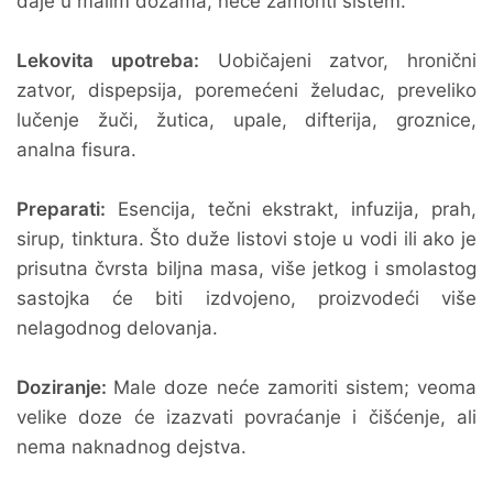
daje u malim dozama, neće zamoriti sistem.
Lekovita upotreba:
Uobičajeni zatvor, hronični
zatvor, dispepsija, poremećeni želudac, preveliko
lučenje žuči, žutica, upale, difterija, groznice,
analna fisura.
Preparati:
Esencija, tečni ekstrakt, infuzija, prah,
sirup, tinktura. Što duže listovi stoje u vodi ili ako je
prisutna čvrsta biljna masa, više jetkog i smolastog
sastojka će biti izdvojeno, proizvodeći više
nelagodnog delovanja.
Doziranje:
Male doze neće zamoriti sistem; veoma
velike doze će izazvati povraćanje i čišćenje, ali
nema naknadnog dejstva.