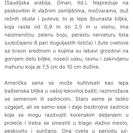
(Saudijska arabija, Oman, itd.). Napreduje na
peskovitim ili vlažnim zemljištima, močvarama, duž
rečnih obala i puteva; to je lepa žbunasta biljka,
koja raste od 0,9 m do 2,5 m u visinu, ima
naizmeničnu zelenu boju, perastu nervaturu lista
(uobičajeno 8 pari duguljastih listića) i žute cvetove
sa braon sredinom u kojima su labavi grozdovi na
gornjem delu biljke, noseći usku, ravnu i zakrivljenu
mahunu koja je 7,5 cm do 10 cm dužine.
Američka sena se može kultivisati kao lepa
baštenska biljka u vašoj lekovitoj bašti; razmnožava
se semenom ili sadnicom. Staro seme je teško
uzgajati, ali se samo-seje i daje bezbrojne sadnice
koje se mogu razdvojiti korenskim deljenjem u
proleće i treba se smestiti u blago vlažno mesto,
peskovito i sunčano. Ona cveta u periodu jul-