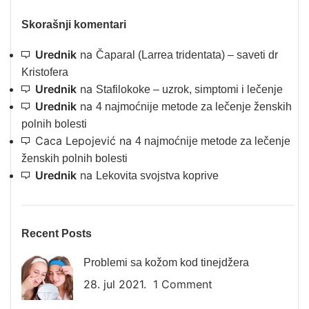
Skorašnji komentari
Urednik
na
Čaparal (Larrea tridentata) – saveti dr
Kristofera
Urednik
na
Stafilokoke – uzrok, simptomi i lečenje
Urednik
na
4 najmoćnije metode za lečenje ženskih
polnih bolesti
Caca Lepojević
na
4 najmoćnije metode za lečenje
ženskih polnih bolesti
Urednik
na
Lekovita svojstva koprive
Recent Posts
Problemi sa kožom kod tinejdžera
28. jul 2021.
1 Comment