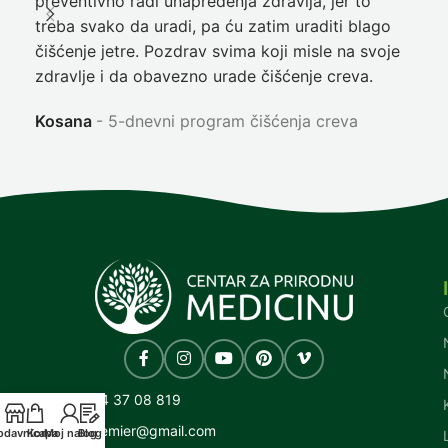
preventivno radi unapređenja zdravlja, jer to
poč
treba svako da uradi, pa ću zatim uraditi blago
nep
čišćenje jetre. Pozdrav svima koji misle na svoje
sja
zdravlje i da obavezno urade čišćenje creva.
Ni
Kosana
5-dnevni program čišćenja creva
+381 64 37 08 819
cpm.premier@gmail.com
odavnica
Korpa
Moj nalog
Blog