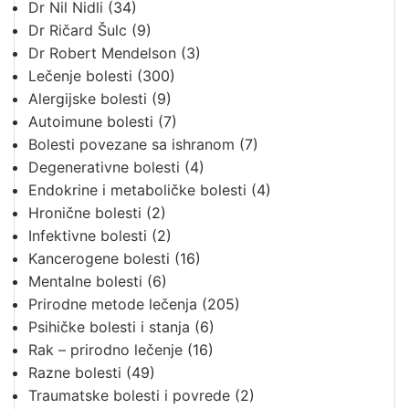
Dr Nil Nidli
(34)
Dr Ričard Šulc
(9)
Dr Robert Mendelson
(3)
Lečenje bolesti
(300)
Alergijske bolesti
(9)
Autoimune bolesti
(7)
Bolesti povezane sa ishranom
(7)
Degenerativne bolesti
(4)
Endokrine i metaboličke bolesti
(4)
Hronične bolesti
(2)
Infektivne bolesti
(2)
Kancerogene bolesti
(16)
Mentalne bolesti
(6)
Prirodne metode lečenja
(205)
Psihičke bolesti i stanja
(6)
Rak – prirodno lečenje
(16)
Razne bolesti
(49)
Traumatske bolesti i povrede
(2)