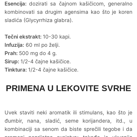
Esencija:
dozirati sa čajnom kašičicom, generalno
kombinovati sa drugim agensima kao što je koren
sladića (Glycyrrhiza glabra).
Tečni ekstrakt:
10-30 kapi.
Infuzija:
60 ml po želji.
Prah:
500 mg do 4 g.
Sirup:
1/2-4 čajne kašičice.
Tinktura:
1/2-4 čajne kašičice.
PRIMENA U LEKOVITE SVRHE
Uvek staviti neki aromatik ili stimulans, kao što je
đumbir, nana, sladić, seme korijandera, itd., u
kombinaciji sa senom da biste sprečili tegobe i da