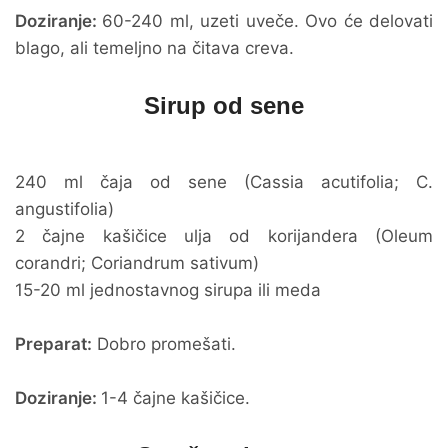
Doziranje:
60-240 ml, uzeti uveče. Ovo će delovati
blago, ali temeljno na čitava creva.
Sirup od sene
240 ml čaja od sene (Cassia acutifolia; C.
angustifolia)
2 čajne kašičice ulja od korijandera (Oleum
corandri; Coriandrum sativum)
15-20 ml jednostavnog sirupa ili meda
Preparat:
Dobro promešati.
Doziranje:
1-4 čajne kašičice.