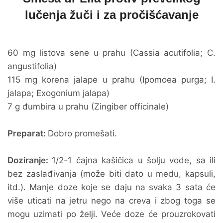
lučenja žuči i za pročišćavanje
60 mg listova sene u prahu (Cassia acutifolia; C.
angustifolia)
115 mg korena jalape u prahu (Ipomoea purga; I.
jalapa; Exogonium jalapa)
7 g đumbira u prahu (Zingiber officinale)
Preparat:
Dobro promešati.
Doziranje:
1/2-1 čajna kašičica u šolju vode, sa ili
bez zaslađivanja (može biti dato u medu, kapsuli,
itd.). Manje doze koje se daju na svaka 3 sata će
više uticati na jetru nego na creva i zbog toga se
mogu uzimati po želji. Veće doze će prouzrokovati