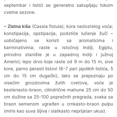
septembar i listići se generalno sakupljaju tokom
cvetne sezone.
– Zlatna kiša
(Cassia fistula); kora nedozrelog voća;
konstipacija, opstipacija, podstiče lučenje žuči –
uobičajeno se koristi sa aromaticima i
karminativima; raste u istočnoj Indiji, Egiptu,
prirodno stanište je u zapadnoj Indiji i južnoj
Americi; lepo drvo koje raste od 9 m do 15 m, sive
kore, parno perasti listovi (6-7 pari jajolikih listića, 5
cm do 15 cm dugački), lako se prepoznaju po
visećim grozdovima žutih cvetova, voće je
kestenasto-braon, cilindrične mahune 25 cm do 50
cm dužine sa 25-100 poprečnih pregrada, svaka sa
braon semenom ugrađen u crnkasto-braon pulpu
(miris kao suva šljiva i slatkasto neprijatan ukus).