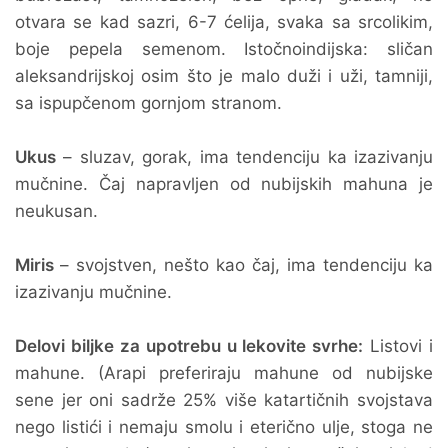
otvara se kad sazri, 6-7 ćelija, svaka sa srcolikim,
boje pepela semenom. Istočnoindijska: sličan
aleksandrijskoj osim što je malo duži i uži, tamniji,
sa ispupčenom gornjom stranom.
Ukus
– sluzav, gorak, ima tendenciju ka izazivanju
mučnine. Čaj napravljen od nubijskih mahuna je
neukusan.
Miris
– svojstven, nešto kao čaj, ima tendenciju ka
izazivanju mučnine.
Delovi biljke za upotrebu u lekovite svrhe:
Listovi i
mahune. (Arapi preferiraju mahune od nubijske
sene jer oni sadrže 25% više katartičnih svojstava
nego listići i nemaju smolu i eterično ulje, stoga ne