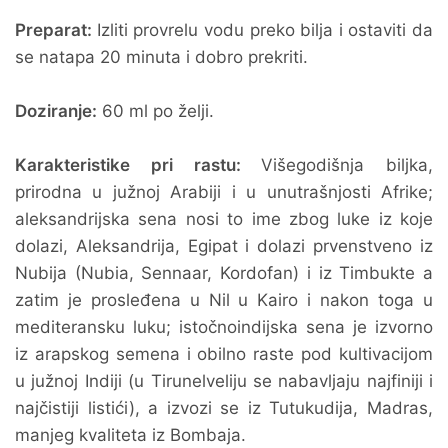
Preparat:
Izliti provrelu vodu preko bilja i ostaviti da
se natapa 20 minuta i dobro prekriti.
Doziranje:
60 ml po želji.
Karakteristike pri rastu:
Višegodišnja biljka,
prirodna u južnoj Arabiji i u unutrašnjosti Afrike;
aleksandrijska sena nosi to ime zbog luke iz koje
dolazi, Aleksandrija, Egipat i dolazi prvenstveno iz
Nubija (Nubia, Sennaar, Kordofan) i iz Timbukte a
zatim je prosleđena u Nil u Kairo i nakon toga u
mediteransku luku; istočnoindijska sena je izvorno
iz arapskog semena i obilno raste pod kultivacijom
u južnoj Indiji (u Tirunelveliju se nabavljaju najfiniji i
najčistiji listići), a izvozi se iz Tutukudija, Madras,
manjeg kvaliteta iz Bombaja.