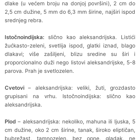
dlake (u većem broju na donjoj površini), 2 cm do
2,5 cm dužine, 5 mm do 6,3 mm širine, najširi ispod
srednjeg rebra.
Istočnoindijska:
slično kao aleksandrijska. Listići
žućkasto-zeleni, svetlija ispod, glatki iznad, blago
dlakavi; više zašiljeni, blizu sredine su širi i
proporcionalno duži nego listovi aleksandrijske, 5-8
parova. Prah je svetlozelen.
Cvetovi
– aleksandrijska: veliki, žuti, grozdasto
grupisani na vrhu. Istočnoindijska: slično kao
aleksandrijska.
Plod
– aleksandrijska: nekoliko, mahuna ili ljuska, 5
cm dužine, oko 2 cm širine, tanak, široko eliptičan,
bubrežast, tamnozelen, bez opne, gladak, ne