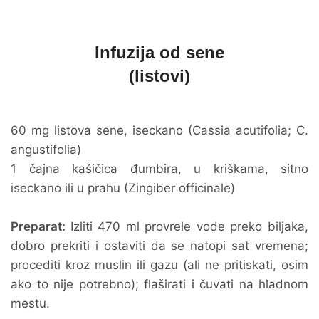
Infuzija od sene
(listovi)
60 mg listova sene, iseckano (Cassia acutifolia; C.
angustifolia)
1 čajna kašičica đumbira, u kriškama, sitno
iseckano ili u prahu (Zingiber officinale)
Preparat:
Izliti 470 ml provrele vode preko biljaka,
dobro prekriti i ostaviti da se natopi sat vremena;
procediti kroz muslin ili gazu (ali ne pritiskati, osim
ako to nije potrebno); flaširati i čuvati na hladnom
mestu.