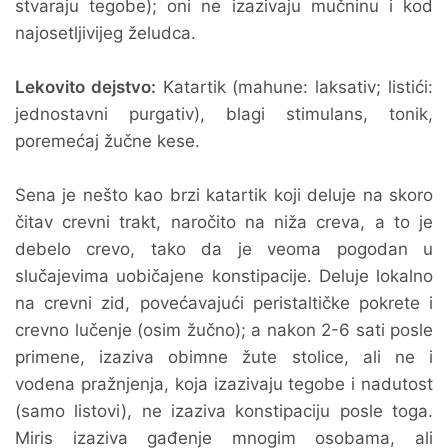
stvaraju tegobe); oni ne izazivaju mučninu i kod
najosetljivijeg želudca.
Lekovito dejstvo:
Katartik (mahune: laksativ; listići:
jednostavni purgativ), blagi stimulans, tonik,
poremećaj žučne kese.
Sena je nešto kao brzi katartik koji deluje na skoro
čitav crevni trakt, naročito na niža creva, a to je
debelo crevo, tako da je veoma pogodan u
slučajevima uobičajene konstipacije. Deluje lokalno
na crevni zid, povećavajući peristaltičke pokrete i
crevno lučenje (osim žučno); a nakon 2-6 sati posle
primene, izaziva obimne žute stolice, ali ne i
vodena pražnjenja, koja izazivaju tegobe i nadutost
(samo listovi), ne izaziva konstipaciju posle toga.
Miris izaziva gađenje mnogim osobama, ali