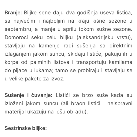
Branje:
Biljke sene daju dva godišnja useva listića,
sa najvećim i najboljim na kraju kišne sezone u
septembru, a manje u aprilu tokom sušne sezone.
Domoroci seku celu biljku (aleksandrijsku vrstu),
stavljaju na kamenje radi sušenja sa direktnim
izlaganjem jakom suncu, skidaju listiće, pakuju ih u
korpe od palminih listova i transportuju kamilama
do pijace u lukama; tamo se probiraju i stavljaju se
u velike pakete za izvoz.
Sušenje i čuvanje:
Listići se brzo suše kada su
izloženi jakom suncu (ali braon listići i neispravni
materijal ukazuju na lošu obradu).
Sestrinske biljke: