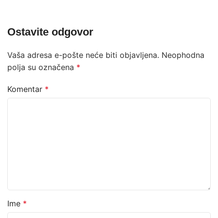
Ostavite odgovor
Vaša adresa e-pošte neće biti objavljena.
Neophodna
polja su označena
*
Komentar
*
Ime
*