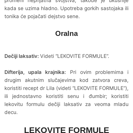
promeni neprijatna svojstva; takođe je ukusnije
kada se uzima hladno. Upotreba gorkih sastojaka ili
tonika će pojačati dejstvo sene.
Oralna
Dečiji laksativ:
Videti “LEKOVITE FORMULE”.
Difterija, upala krajnika:
Pri ovim problemima i
drugim akutnim slučajevima kod zatvora creva,
koristiti recept dr Lila (videti “LEKOVITE FORMULE”),
ili jednostavno koristiti senu i đumbir; koristiti
lekovitu formulu dečiji laksativ za veoma mladu
decu.
LEKOVITE FORMULE