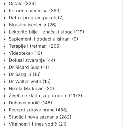
Ostalo
(326)
Prirodna medicina
(363)
Detox program paketi
(7)
Iskustva iscelenja
(26)
Lekovito bilje – značaj i uloga
(119)
Suplementi i dodaci u ishrani
(9)
Terapije i tretmani
(205)
Videoteka
(119)
Dokazi stvaranja
(44)
Dr Ričard Šulc
(14)
Dr Šang Li
(16)
Dr Walter Veith
(15)
Nikola Marković
(30)
Živeti u skladu sa prirodom
(1.173)
Duhovni vodič
(146)
Recepti zdrave hrane
(458)
Studije i nova saznanja
(282)
Vitalnost i fitnes vodič
(21)