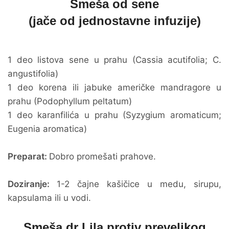
Smeša od sene
(jače od jednostavne infuzije)
1 deo listova sene u prahu (Cassia acutifolia; C.
angustifolia)
1 deo korena ili jabuke američke mandragore u
prahu (Podophyllum peltatum)
1 deo karanfilića u prahu (Syzygium aromaticum;
Eugenia aromatica)
Preparat:
Dobro promešati prahove.
Doziranje:
1-2 čajne kašičice u medu, sirupu,
kapsulama ili u vodi.
Smeša dr Lila protiv prevelikog