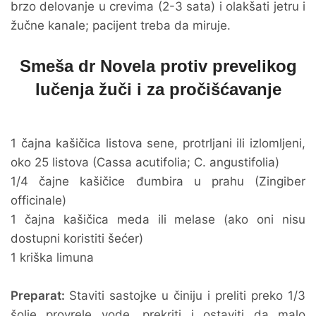
brzo delovanje u crevima (2-3 sata) i olakšati jetru i
žučne kanale; pacijent treba da miruje.
Smeša dr Novela protiv prevelikog
lučenja žuči i za pročišćavanje
1 čajna kašičica listova sene, protrljani ili izlomljeni,
oko 25 listova (Cassa acutifolia; C. angustifolia)
1/4 čajne kašičice đumbira u prahu (Zingiber
officinale)
1 čajna kašičica meda ili melase (ako oni nisu
dostupni koristiti šećer)
1 kriška limuna
Preparat:
Staviti sastojke u činiju i preliti preko 1/3
šolje provrele vode, prekriti i ostaviti da malo