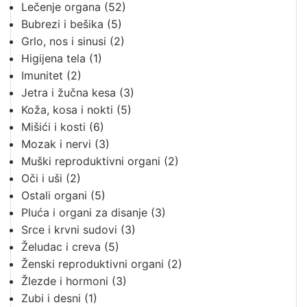
Lečenje organa
(52)
Bubrezi i bešika
(5)
Grlo, nos i sinusi
(2)
Higijena tela
(1)
Imunitet
(2)
Jetra i žučna kesa
(3)
Koža, kosa i nokti
(5)
Mišići i kosti
(6)
Mozak i nervi
(3)
Muški reproduktivni organi
(2)
Oči i uši
(2)
Ostali organi
(5)
Pluća i organi za disanje
(3)
Srce i krvni sudovi
(3)
Želudac i creva
(5)
Ženski reproduktivni organi
(2)
Žlezde i hormoni
(3)
Zubi i desni
(1)