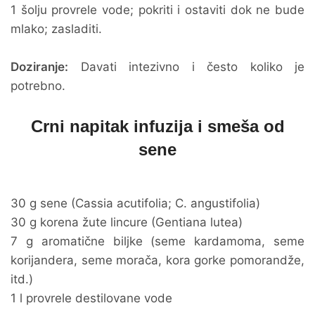
1 šolju provrele vode; pokriti i ostaviti dok ne bude
mlako; zasladiti.
Doziranje:
Davati intezivno i često koliko je
potrebno.
Crni napitak infuzija i smeša od
sene
30 g sene (Cassia acutifolia; C. angustifolia)
30 g korena žute lincure (Gentiana lutea)
7 g aromatične biljke (seme kardamoma, seme
korijandera, seme morača, kora gorke pomorandže,
itd.)
1 l provrele destilovane vode