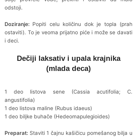
odstoji.
Doziranje:
Popiti celu količinu dok je topla (prah
ostaviti). To je veoma prijatno piće i može se davati
i deci.
Dečiji laksativ i upala krajnika
(mlada deca)
1 deo listova sene (Cassia acutifolia; C.
angustifolia)
1 deo listova maline (Rubus idaeus)
1 deo biljke buhače (Hedeomapulegioides)
Preparat:
Staviti 1 čajnu kašičicu pomešanog bilja u