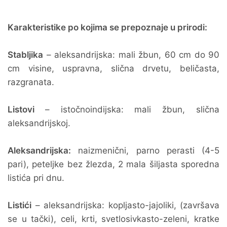
Karakteristike po kojima se prepoznaje u prirodi:
Stabljika
– aleksandrijska: mali žbun, 60 cm do 90
cm visine, uspravna, slična drvetu, beličasta,
razgranata.
Listovi
– istočnoindijska: mali žbun, slična
aleksandrijskoj.
Aleksandrijska:
naizmenični, parno perasti (4-5
pari), peteljke bez žlezda, 2 mala šiljasta sporedna
listića pri dnu.
Listići
– aleksandrijska: kopljasto-jajoliki, (završava
se u tački), celi, krti, svetlosivkasto-zeleni, kratke