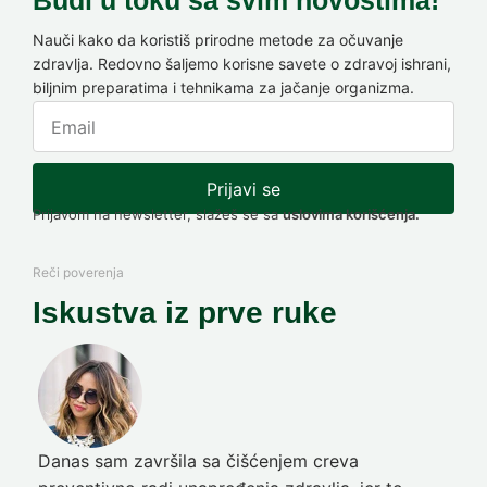
Budi u toku sa svim novostima!
Nauči kako da koristiš prirodne metode za očuvanje
zdravlja. Redovno šaljemo korisne savete o zdravoj ishrani,
biljnim preparatima i tehnikama za jačanje organizma.
Prijavi se
Prijavom na newsletter, slažeš se sa
uslovima korišćenja.
Reči poverenja
Iskustva iz prve ruke
Danas sam završila sa čišćenjem creva
Pre