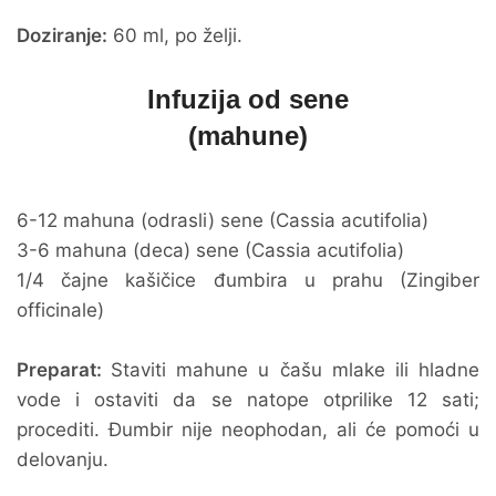
Doziranje:
60 ml, po želji.
Infuzija od sene
(mahune)
6-12 mahuna (odrasli) sene (Cassia acutifolia)
3-6 mahuna (deca) sene (Cassia acutifolia)
1/4 čajne kašičice đumbira u prahu (Zingiber
officinale)
Preparat:
Staviti mahune u čašu mlake ili hladne
vode i ostaviti da se natope otprilike 12 sati;
procediti. Đumbir nije neophodan, ali će pomoći u
delovanju.