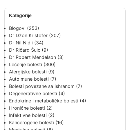
Kategorije
Blogovi
(253)
Dr Džon Kristofer
(207)
Dr Nil Nidli
(34)
Dr Ričard Šulc
(9)
Dr Robert Mendelson
(3)
Lečenje bolesti
(300)
Alergijske bolesti
(9)
Autoimune bolesti
(7)
Bolesti povezane sa ishranom
(7)
Degenerativne bolesti
(4)
Endokrine i metaboličke bolesti
(4)
Hronične bolesti
(2)
Infektivne bolesti
(2)
Kancerogene bolesti
(16)
Mentalne bolesti
(6)