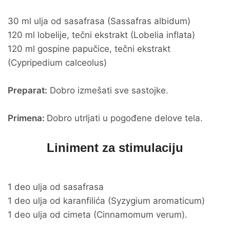
30 ml ulja od sasafrasa (Sassafras albidum)
120 ml lobelije, tečni ekstrakt (Lobelia inflata)
120 ml gospine papučice, tečni ekstrakt
(Cypripedium calceolus)
Preparat:
Dobro izmešati sve sastojke.
Primena:
Dobro utrljati u pogođene delove tela.
Liniment za stimulaciju
1 deo ulja od sasafrasa
1 deo ulja od karanfilića (Syzygium aromaticum)
1 deo ulja od cimeta (Cinnamomum verum).