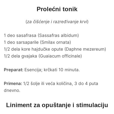
Prolećni tonik
(
za čišćenje i razređivanje krvi
)
1 deo sasafrasa (Sassafras albidum)
1 deo sarsaparile (Smilax ornata)
1/2 dela kore hajdučke opute (Daphne mezereum)
1/2 dela gvajaka (Guaiacum officinale)
Preparat:
Esencija; krčkati 10 minuta.
Primena:
1/2 šolje ili veća količina, 3 do 4 puta
dnevno.
Liniment za opuštanje i stimulaciju