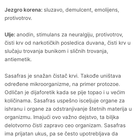
Jezgro korena:
sluzavo, demulcent, emolijens,
protivotrov.
Ulje:
anodin, stimulans za neuralgiju, protivotrov,
čisti krv od narkotičkih posledica duvana, čisti krv u
slučaju trovanja bunikom i sličnih trovanja,
antiemetik.
Sasafras je snažan čistač krvi. Takođe uništava
određene mikroorganizme, na primer protozoe.
Odličan je dijaforetik kada se pije topao i u većim
količinama. Sasafras uspešno isceljuje organe za
ishranu i organe za odstranjivanje štetnih materija u
organizmu. Imajući ovo važno dejstvo, ta biljka
delotvorno čisti zapravo ceo organizam. Sasafras
ima prijatan ukus, pa se često upotrebljava da