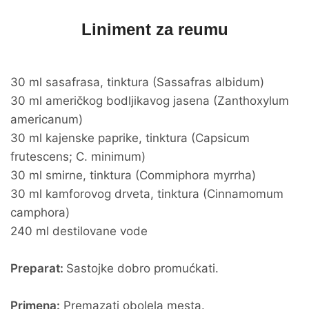
Liniment za reumu
30 ml sasafrasa, tinktura (Sassafras albidum)
30 ml američkog bodljikavog jasena (Zanthoxylum
americanum)
30 ml kajenske paprike, tinktura (Capsicum
frutescens; C. minimum)
30 ml smirne, tinktura (Commiphora myrrha)
30 ml kamforovog drveta, tinktura (Cinnamomum
camphora)
240 ml destilovane vode
Preparat:
Sastojke dobro promućkati.
Primena:
Premazati obolela mesta.