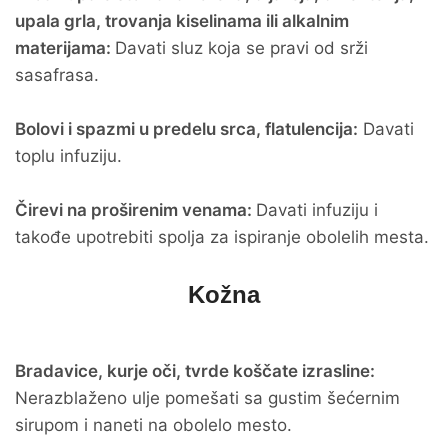
upala grla, trovanja kiselinama ili alkalnim
materijama:
Davati sluz koja se pravi od srži
sasafrasa.
Bolovi i spazmi u predelu srca, flatulencija:
Davati
toplu infuziju.
Čirevi na proširenim venama:
Davati infuziju i
takođe upotrebiti spolja za ispiranje obolelih mesta.
Kožna
Bradavice, kurje oči, tvrde koščate izrasline:
Nerazblaženo ulje pomešati sa gustim šećernim
sirupom i naneti na obolelo mesto.