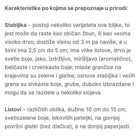
Karakteristike po kojima se prepoznaje u prirodi:
Stabljika
– postoji nekoliko varijeteta ove biljke, to
jest može da raste kao običan žbun, ili kao veoma
visoko drvo; dostiže visinu od 3 m pa naviše, a u
širini ima 2,5 cm do 5 cm; ima vitke listove, drvo je
svetle boje, jako, izdržljivo, mirišljavo (aromatično),
beličaste i crvenkaste boje; mlade grančice na
krajevima su zelene i glatke; osnove stabljika i većih
grana su sivkaste boje, grube, duboko izbrazdane i
mogu da se razdele u nekoliko slojeva.
Listovi
– različitih oblika, dužine 10 cm do 15 cm,
svetlozelene boje, lekovitih peteljki, na gornjoj
površni glatki (bez dlačica), a na donjoj paperjasti.