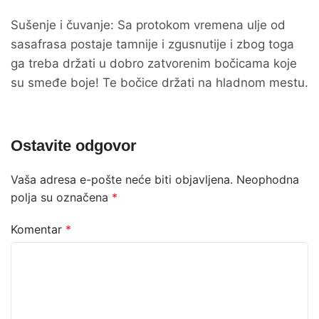
Sušenje i čuvanje: Sa protokom vremena ulje od
sasafrasa postaje tamnije i zgusnutije i zbog toga
ga treba držati u dobro zatvorenim bočicama koje
su smeđe boje! Te bočice držati na hladnom mestu.
Ostavite odgovor
Vaša adresa e-pošte neće biti objavljena.
Neophodna
polja su označena
*
Komentar
*