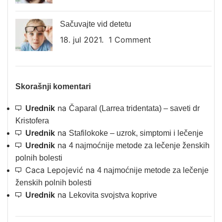
Sačuvajte vid detetu
18. jul 2021.
1 Comment
Skorašnji komentari
Urednik
na
Čaparal (Larrea tridentata) – saveti dr
Kristofera
Urednik
na
Stafilokoke – uzrok, simptomi i lečenje
Urednik
na
4 najmoćnije metode za lečenje ženskih
polnih bolesti
Caca Lepojević
na
4 najmoćnije metode za lečenje
ženskih polnih bolesti
Urednik
na
Lekovita svojstva koprive