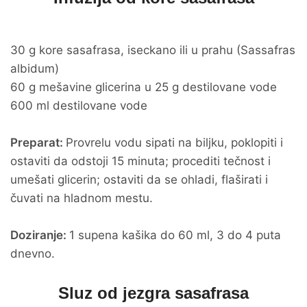
30 g kore sasafrasa, iseckano ili u prahu (Sassafras
albidum)
60 g mešavine glicerina u 25 g destilovane vode
600 ml destilovane vode
Preparat:
Provrelu vodu sipati na biljku, poklopiti i
ostaviti da odstoji 15 minuta; procediti tečnost i
umešati glicerin; ostaviti da se ohladi, flaširati i
čuvati na hladnom mestu.
Doziranje:
1 supena kašika do 60 ml, 3 do 4 puta
dnevno.
Sluz od jezgra sasafrasa