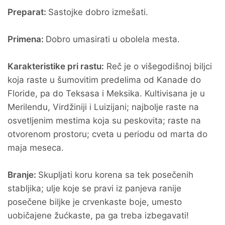
Preparat:
Sastojke dobro izmešati.
Primena:
Dobro umasirati u obolela mesta.
Karakteristike pri rastu:
Reč je o višegodišnoj biljci
koja raste u šumovitim predelima od Kanade do
Floride, pa do Teksasa i Meksika. Kultivisana je u
Merilendu, Virdžiniji i Luizijani; najbolje raste na
osvetljenim mestima koja su peskovita; raste na
otvorenom prostoru; cveta u periodu od marta do
maja meseca.
Branje:
Skupljati koru korena sa tek posečenih
stabljika; ulje koje se pravi iz panjeva ranije
posečene biljke je crvenkaste boje, umesto
uobičajene žućkaste, pa ga treba izbegavati!