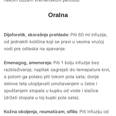
nekom dužem vremenskom periodu!
Oralna
Dijaforetik, skorašnje prehlade:
Piti 60 ml infuzije,
od jednakih količina koji se pravi u veoma vrućoj
vodi pre odlaska na spavanje.
Emenagog, amenoreja:
Piti 1 šolju infuzije bez
razblaživanja; napitak zagrejati do temepature krvi,
a potom ga polako piti tokom pola sata; donje
delove tela utopljavati umotavanjem u ćebe i
spuštanjem stopala u kupku od vode i slačice
(držati stopala u toj kupki pola sata).
Kožna oboljenja, reumatizam, sifilis:
Piti infuziju od