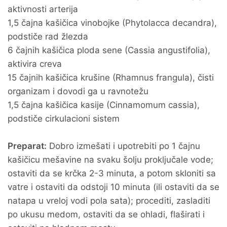
aktivnosti arterija
1,5 čajna kašičica vinobojke (Phytolacca decandra),
podstiče rad žlezda
6 čajnih kašičica ploda sene (Cassia angustifolia),
aktivira creva
15 čajnih kašičica krušine (Rhamnus frangula), čisti
organizam i dovodi ga u ravnotežu
1,5 čajna kašičica kasije (Cinnamomum cassia),
podstiče cirkulacioni sistem
Preparat:
Dobro izmešati i upotrebiti po 1 čajnu
kašičicu mešavine na svaku šolju proključale vode;
ostaviti da se krčka 2-3 minuta, a potom skloniti sa
vatre i ostaviti da odstoji 10 minuta (ili ostaviti da se
natapa u vreloj vodi pola sata); procediti, zasladiti
po ukusu medom, ostaviti da se ohladi, flaširati i