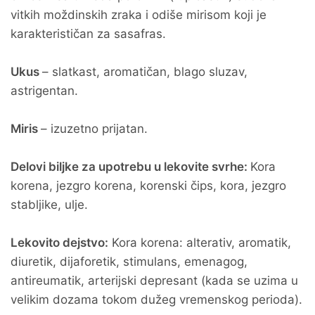
vitkih moždinskih zraka i odiše mirisom koji je
karakterističan za sasafras.
Ukus
– slatkast, aromatičan, blago sluzav,
astrigentan.
Miris
– izuzetno prijatan.
Delovi biljke za upotrebu u lekovite svrhe:
Kora
korena, jezgro korena, korenski čips, kora, jezgro
stabljike, ulje.
Lekovito dejstvo:
Kora korena: alterativ, aromatik,
diuretik, dijaforetik, stimulans, emenagog,
antireumatik, arterijski depresant (kada se uzima u
velikim dozama tokom dužeg vremenskog perioda).