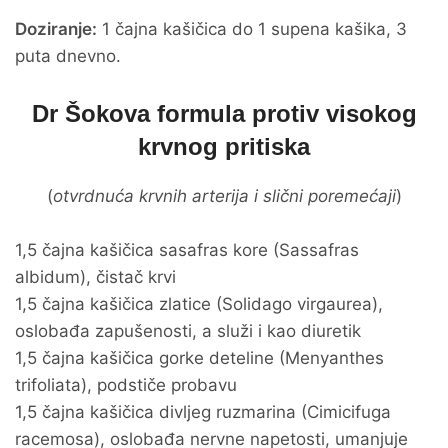
Doziranje:
1 čajna kašičica do 1 supena kašika, 3
puta dnevno.
Dr Šokova formula protiv visokog
krvnog pritiska
(
otvrdnuća krvnih arterija i slični poremećaji
)
1,5 čajna kašičica sasafras kore (Sassafras
albidum), čistač krvi
1,5 čajna kašičica zlatice (Solidago virgaurea),
oslobađa zapušenosti, a služi i kao diuretik
1,5 čajna kašičica gorke deteline (Menyanthes
trifoliata), podstiče probavu
1,5 čajna kašičica divljeg ruzmarina (Cimicifuga
racemosa), oslobađa nervne napetosti, umanjuje