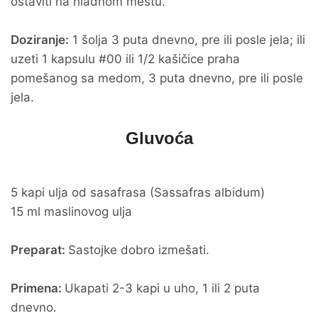
ostaviti na hladnom mestu.
Doziranje:
1 šolja 3 puta dnevno, pre ili posle jela; ili
uzeti 1 kapsulu #00 ili 1/2 kašičice praha
pomešanog sa medom, 3 puta dnevno, pre ili posle
jela.
Gluvoća
5 kapi ulja od sasafrasa (Sassafras albidum)
15 ml maslinovog ulja
Preparat:
Sastojke dobro izmešati.
Primena:
Ukapati 2-3 kapi u uho, 1 ili 2 puta
dnevno.