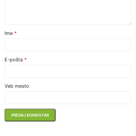
Ime
*
E-pošta
*
Veb mesto