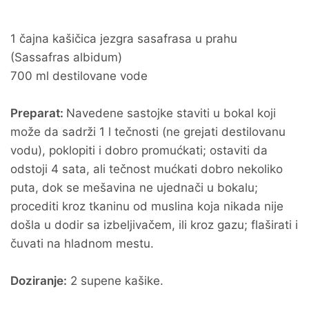
1 čajna kašičica jezgra sasafrasa u prahu
(Sassafras albidum)
700 ml destilovane vode
Preparat:
Navedene sastojke staviti u bokal koji
može da sadrži 1 l tečnosti (ne grejati destilovanu
vodu), poklopiti i dobro promućkati; ostaviti da
odstoji 4 sata, ali tečnost mućkati dobro nekoliko
puta, dok se mešavina ne ujednači u bokalu;
procediti kroz tkaninu od muslina koja nikada nije
došla u dodir sa izbeljivačem, ili kroz gazu; flaširati i
čuvati na hladnom mestu.
Doziranje:
2 supene kašike.