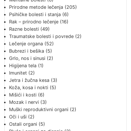
Prirodne metode lečenja
(205)
Psihičke bolesti i stanja
(6)
Rak – prirodno lečenje
(16)
Razne bolesti
(49)
Traumatske bolesti i povrede
(2)
Lečenje organa
(52)
Bubrezi i bešika
(5)
Grlo, nos i sinusi
(2)
Higijena tela
(1)
Imunitet
(2)
Jetra i žučna kesa
(3)
Koža, kosa i nokti
(5)
Mišići i kosti
(6)
Mozak i nervi
(3)
Muški reproduktivni organi
(2)
Oči i uši
(2)
Ostali organi
(5)