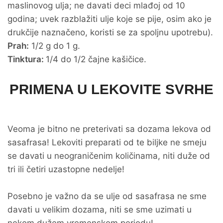
maslinovog ulja; ne davati deci mlađoj od 10
godina; uvek razblažiti ulje koje se pije, osim ako je
drukčije naznačeno, koristi se za spoljnu upotrebu).
Prah:
1/2 g do 1 g.
Tinktura:
1/4 do 1/2 čajne kašičice.
PRIMENA U LEKOVITE SVRHE
Veoma je bitno ne preterivati sa dozama lekova od
sasafrasa! Lekoviti preparati od te biljke ne smeju
se davati u neograničenim količinama, niti duže od
tri ili četiri uzastopne nedelje!
Posebno je važno da se ulje od sasafrasa ne sme
davati u velikim dozama, niti se sme uzimati u