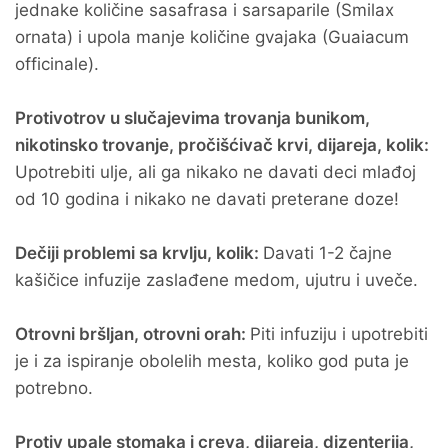
jednake količine sasafrasa i sarsaparile (Smilax
ornata) i upola manje količine gvajaka (Guaiacum
officinale).
Protivotrov u slučajevima trovanja bunikom,
nikotinsko trovanje, pročišćivač krvi, dijareja, kolik:
Upotrebiti ulje, ali ga nikako ne davati deci mlađoj
od 10 godina i nikako ne davati preterane doze!
Dečiji problemi sa krvlju, kolik:
Davati 1-2 čajne
kašičice infuzije zaslađene medom, ujutru i uveče.
Otrovni bršljan, otrovni orah:
Piti infuziju i upotrebiti
je i za ispiranje obolelih mesta, koliko god puta je
potrebno.
Protiv upale stomaka i creva, dijareja, dizenterija,