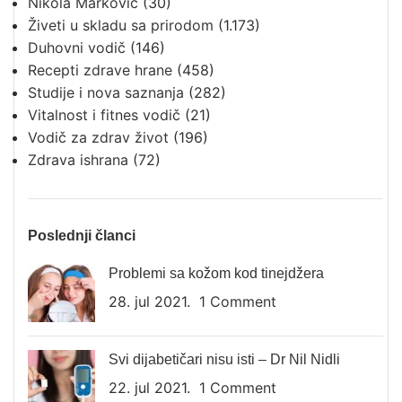
Nikola Marković
(30)
Živeti u skladu sa prirodom
(1.173)
Duhovni vodič
(146)
Recepti zdrave hrane
(458)
Studije i nova saznanja
(282)
Vitalnost i fitnes vodič
(21)
Vodič za zdrav život
(196)
Zdrava ishrana
(72)
Poslednji članci
Problemi sa kožom kod tinejdžera
28. jul 2021.
1 Comment
Svi dijabetičari nisu isti – Dr Nil Nidli
22. jul 2021.
1 Comment