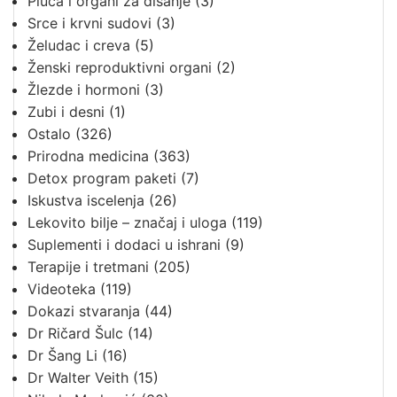
Pluća i organi za disanje
(3)
Srce i krvni sudovi
(3)
Želudac i creva
(5)
Ženski reproduktivni organi
(2)
Žlezde i hormoni
(3)
Zubi i desni
(1)
Ostalo
(326)
Prirodna medicina
(363)
Detox program paketi
(7)
Iskustva iscelenja
(26)
Lekovito bilje – značaj i uloga
(119)
Suplementi i dodaci u ishrani
(9)
Terapije i tretmani
(205)
Videoteka
(119)
Dokazi stvaranja
(44)
Dr Ričard Šulc
(14)
Dr Šang Li
(16)
Dr Walter Veith
(15)