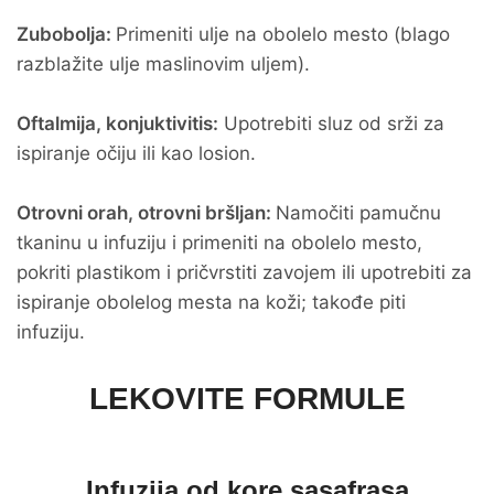
Zubobolja:
Primeniti ulje na obolelo mesto (blago
razblažite ulje maslinovim uljem).
Oftalmija, konjuktivitis:
Upotrebiti sluz od srži za
ispiranje očiju ili kao losion.
Otrovni orah, otrovni bršljan:
Namočiti pamučnu
tkaninu u infuziju i primeniti na obolelo mesto,
pokriti plastikom i pričvrstiti zavojem ili upotrebiti za
ispiranje obolelog mesta na koži; takođe piti
infuziju.
LEKOVITE FORMULE
Infuzija od kore sasafrasa