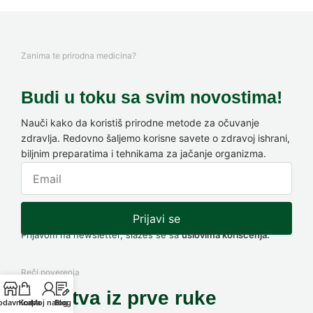
Zanima te prirodna medicina?
Budi u toku sa svim novostima!
Nauči kako da koristiš prirodne metode za očuvanje
zdravlja. Redovno šaljemo korisne savete o zdravoj ishrani,
biljnim preparatima i tehnikama za jačanje organizma.
Prijavi se
Prijavom na newsletter, slažeš se sa
uslovima korišćenja.
Reči poverenja
Iskustva iz prve ruke
odavnica
Korpa
Moj nalog
Blog