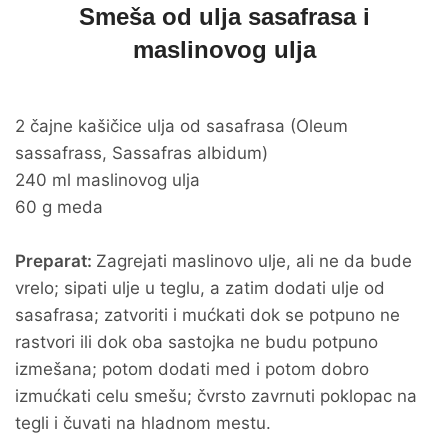
Smeša od ulja sasafrasa i
maslinovog ulja
2 čajne kašičice ulja od sasafrasa (Oleum
sassafrass, Sassafras albidum)
240 ml maslinovog ulja
60 g meda
Preparat:
Zagrejati maslinovo ulje, ali ne da bude
vrelo; sipati ulje u teglu, a zatim dodati ulje od
sasafrasa; zatvoriti i mućkati dok se potpuno ne
rastvori ili dok oba sastojka ne budu potpuno
izmešana; potom dodati med i potom dobro
izmućkati celu smešu; čvrsto zavrnuti poklopac na
tegli i čuvati na hladnom mestu.