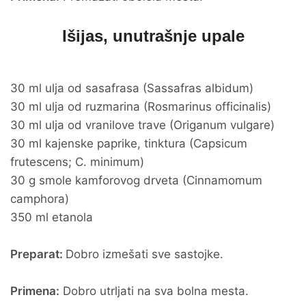
Išijas, unutrašnje upale
30 ml ulja od sasafrasa (Sassafras albidum)
30 ml ulja od ruzmarina (Rosmarinus officinalis)
30 ml ulja od vranilove trave (Origanum vulgare)
30 ml kajenske paprike, tinktura (Capsicum
frutescens; C. minimum)
30 g smole kamforovog drveta (Cinnamomum
camphora)
350 ml etanola
Preparat:
Dobro izmešati sve sastojke.
Primena:
Dobro utrljati na sva bolna mesta.