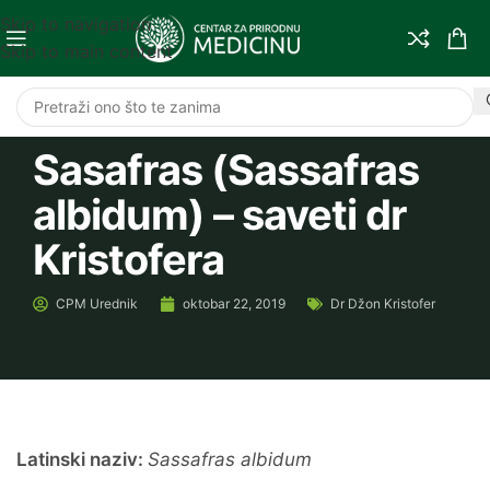
Skip to navigation
Skip to main content
Sasafras (Sassafras
albidum) – saveti dr
Kristofera
CPM
Urednik
oktobar 22, 2019
Dr Džon Kristofer
Latinski naziv:
Sassafras albidum