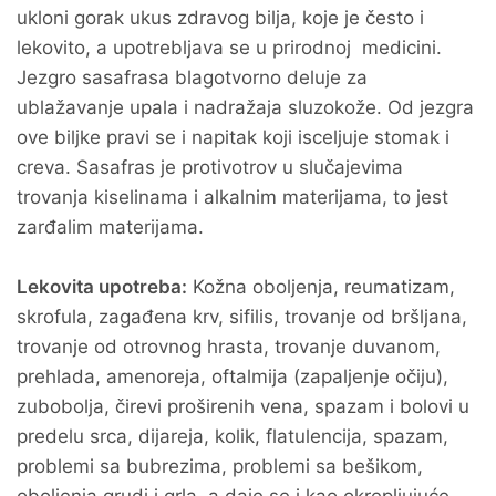
ukloni gorak ukus zdravog bilja, koje je često i
lekovito, a upotrebljava se u prirodnoj medicini.
Jezgro sasafrasa blagotvorno deluje za
ublažavanje upala i nadražaja sluzokože. Od jezgra
ove biljke pravi se i napitak koji isceljuje stomak i
creva. Sasafras je protivotrov u slučajevima
trovanja kiselinama i alkalnim materijama, to jest
zarđalim materijama.
Lekovita upotreba:
Kožna oboljenja, reumatizam,
skrofula, zagađena krv, sifilis, trovanje od bršljana,
trovanje od otrovnog hrasta, trovanje duvanom,
prehlada, amenoreja, oftalmija (zapaljenje očiju),
zubobolja, čirevi proširenih vena, spazam i bolovi u
predelu srca, dijareja, kolik, flatulencija, spazam,
problemi sa bubrezima, problemi sa bešikom,