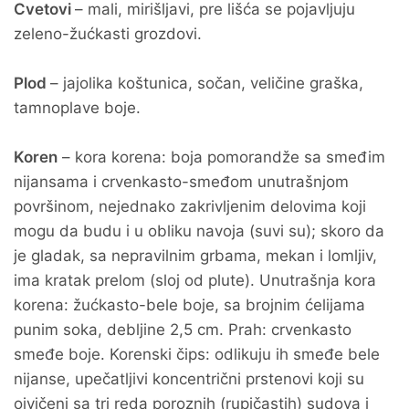
Cvetovi
– mali, mirišljavi, pre lišća se pojavljuju
zeleno-žućkasti grozdovi.
Plod
– jajolika koštunica, sočan, veličine graška,
tamnoplave boje.
Koren
– kora korena: boja pomorandže sa smeđim
nijansama i crvenkasto-smeđom unutrašnjom
površinom, nejednako zakrivljenim delovima koji
mogu da budu i u obliku navoja (suvi su); skoro da
je gladak, sa nepravilnim grbama, mekan i lomljiv,
ima kratak prelom (sloj od plute). Unutrašnja kora
korena: žućkasto-bele boje, sa brojnim ćelijama
punim soka, debljine 2,5 cm. Prah: crvenkasto
smeđe boje. Korenski čips: odlikuju ih smeđe bele
nijanse, upečatljivi koncentrični prstenovi koji su
oivičeni sa tri reda poroznih (rupičastih) sudova i