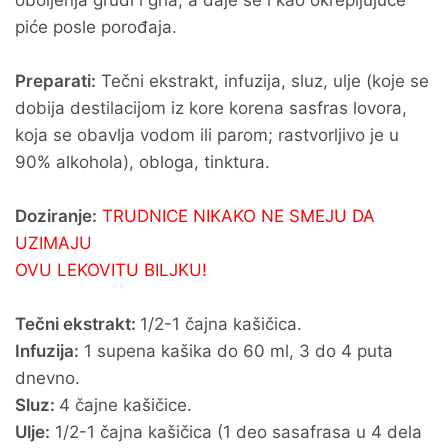
oboljenja grudi i grla, a daje se i kao okrepljujuće
piće posle porođaja.
Preparati:
Tečni ekstrakt, infuzija, sluz, ulje (koje se
dobija destilacijom iz kore korena sasfras lovora,
koja se obavlja vodom ili parom; rastvorljivo je u
90% alkohola), obloga, tinktura.
Doziranje:
TRUDNICE NIKAKO NE SMEJU DA
UZIMAJU
OVU LEKOVITU BILJKU!
Tečni ekstrakt:
1/2-1 čajna kašičica.
Infuzija:
1 supena kašika do 60 ml, 3 do 4 puta
dnevno.
Sluz:
4 čajne kašičice.
Ulje:
1/2-1 čajna kašičica (1 deo sasafrasa u 4 dela