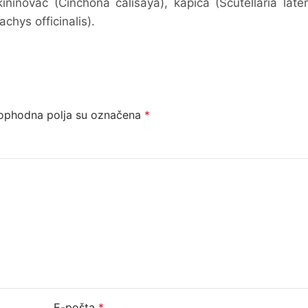
ininovac (Cinchona calisaya), kapica (Scutellaria lateri
tachys officinalis).
ophodna polja su označena
*
E-pošta
*