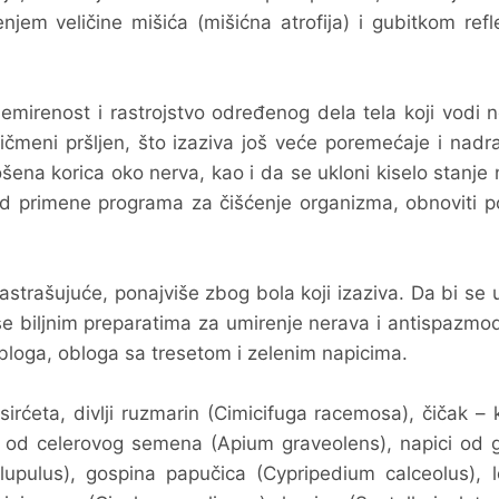
enjem veličine mišića (mišićna atrofija) i gubitkom ref
emirenost i rastrojstvo određenog dela tela koji vodi 
kičmeni pršljen, što izaziva još veće poremećaje i nadr
šena korica oko nerva, kao i da se ukloni kiselo stanje
red primene programa za čišćenje organizma, obnoviti 
astrašujuće, ponajviše zbog bola koji izaziva. Da bi se 
 se biljnim preparatima za umirenje nerava i antispazmo
oga, obloga sa tresetom i zelenim napicima.
rćeta, divlji ruzmarin (Cimicifuga racemosa), čičak – 
aj od celerovog semena (Apium graveolens), napici od 
upulus), gospina papučica (Cypripedium calceolus), lo