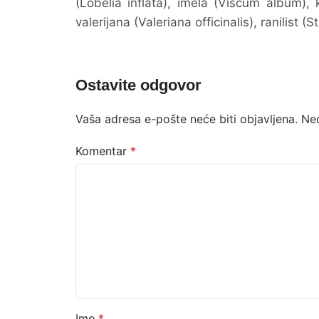
(Lobelia inflata), imela (Viscum album), k
valerijana (Valeriana officinalis), ranilist (S
Ostavite odgovor
Vaša adresa e-pošte neće biti objavljena.
Ne
Komentar
*
Ime
*