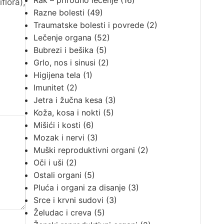
Rak – prirodno lečenje
(16)
flora),
Razne bolesti
(49)
Traumatske bolesti i povrede
(2)
Lečenje organa
(52)
Bubrezi i bešika
(5)
Grlo, nos i sinusi
(2)
Higijena tela
(1)
Imunitet
(2)
Jetra i žučna kesa
(3)
Koža, kosa i nokti
(5)
Mišići i kosti
(6)
Mozak i nervi
(3)
Muški reproduktivni organi
(2)
Oči i uši
(2)
Ostali organi
(5)
Pluća i organi za disanje
(3)
Srce i krvni sudovi
(3)
Želudac i creva
(5)