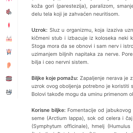
koža gori (parestezija), paralizom, smanj
delu tela koji je zahvaćen neuritisom.
Uzrok:
Sluz u organizmu, koja izaziva uzn
kičmeni stub i izbacuje iz koloseka neki 
Stoga mora da se obnovi i sam nerv i istro
uzimanjem biljnih napitaka za nerve. Po
bilja i ceo nervni sistem.
Biljke koje pomažu:
Zapaljenje nerava je z
uzrok ovog oboljenja potrebno je koristiti
Bolovi takođe mogu da uminu primenom obl
Korisne biljke:
Fomentacije od jabukovog si
seme (Arctium lappa), sok od celera i č
(Symphytum officinale), hmelj (Humulus l