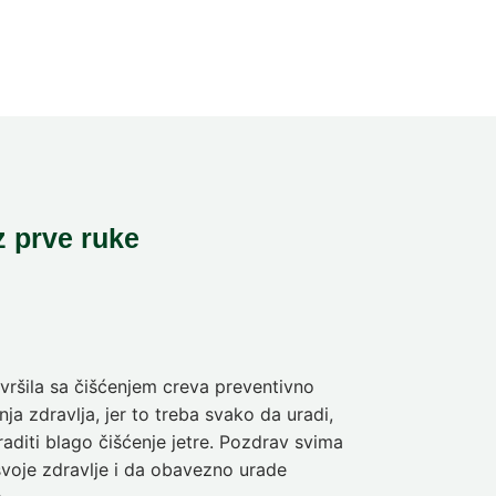
z prve ruke
ršila sa čišćenjem creva preventivno
Pre deset dan
ja zdravlja, jer to treba svako da uradi,
sam da se pra
aditi blago čišćenje jetre. Pozdrav svima
olakšanje veli
svoje zdravlje i da obavezno urade
Nina
5-dnev