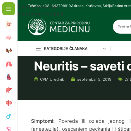
Skip to navigation
Telefon
: +381 643708819
Adresa
: Kruševac, Srbija
Radno vre
Skip to main content
KATEGORIJE ČLANAKA
Neuritis – saveti 
CPM
Urednik
septembar 5, 2019
Dr 
Simptomi:
Povreda ili ozleda jednog il
(anestezija), osećanjem peckanja ili šti