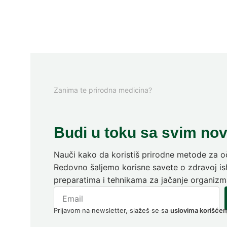
Zanima te prirodna medicina?
Budi u toku sa svim no
Nauči kako da koristiš prirodne metode za oč
Redovno šaljemo korisne savete o zdravoj ish
preparatima i tehnikama za jačanje organizm
Prijavom na newsletter, slažeš se sa
uslovima korišćen