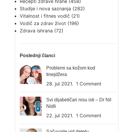
Recepti zdrave hrane
(458)
Studije i nova saznanja
(282)
Vitalnost i fitnes vodič
(21)
Vodič za zdrav život
(196)
Zdrava ishrana
(72)
Poslednji članci
Problemi sa kožom kod
tinejdžera
28. jul 2021.
1 Comment
Svi dijabetičari nisu isti – Dr Nil
Nidli
22. jul 2021.
1 Comment
Sačuvajte vid detetu