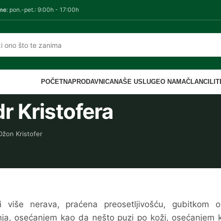
me
: pon.-pet.: 9:00h - 17:00h
POČETNA
PRODAVNICA
NAŠE USLUGE
O NAMA
ČLANCI
LI
dr Kristofera
Džon Kristofer
i više nerava, praćena preosetljivošću, gubitkom o
panja, osećanjem kao da nešto puzi po koži, osećanjem