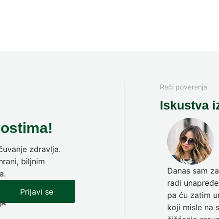
Reči poverenja
Iskustva i
vostima!
uvanje zdravlja.
rani, biljnim
Danas sam zav
a.
radi unapređen
Prijavi se
pa ću zatim ur
ja.
koji misle na 