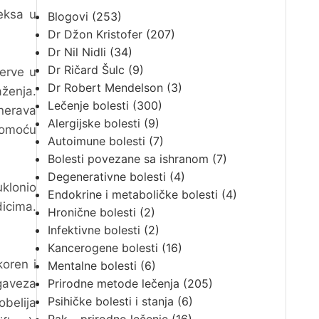
leksa u
Blogovi
(253)
Dr Džon Kristofer
(207)
Dr Nil Nidli
(34)
Dr Ričard Šulc
(9)
nerve u
Dr Robert Mendelson
(3)
aženja.
Lečenje bolesti
(300)
 nerava
Alergijske bolesti
(9)
pomoću
Autoimune bolesti
(7)
Bolesti povezane sa ishranom
(7)
Degenerativne bolesti
(4)
uklonio
Endokrine i metaboličke bolesti
(4)
dicima.
Hronične bolesti
(2)
Infektivne bolesti
(2)
Kancerogene bolesti
(16)
koren i
Mentalne bolesti
(6)
gaveza
Prirodne metode lečenja
(205)
Psihičke bolesti i stanja
(6)
belija