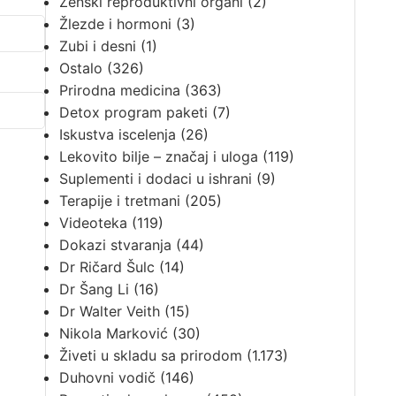
Ženski reproduktivni organi
(2)
Žlezde i hormoni
(3)
Zubi i desni
(1)
Ostalo
(326)
Prirodna medicina
(363)
Detox program paketi
(7)
Iskustva iscelenja
(26)
Lekovito bilje – značaj i uloga
(119)
Suplementi i dodaci u ishrani
(9)
Terapije i tretmani
(205)
Videoteka
(119)
Dokazi stvaranja
(44)
Dr Ričard Šulc
(14)
Dr Šang Li
(16)
Dr Walter Veith
(15)
Nikola Marković
(30)
Živeti u skladu sa prirodom
(1.173)
Duhovni vodič
(146)