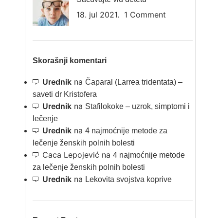
18. jul 2021.
1 Comment
Skorašnji komentari
Urednik
na
Čaparal (Larrea tridentata) –
saveti dr Kristofera
Urednik
na
Stafilokoke – uzrok, simptomi i
lečenje
Urednik
na
4 najmoćnije metode za
lečenje ženskih polnih bolesti
Caca Lepojević
na
4 najmoćnije metode
za lečenje ženskih polnih bolesti
Urednik
na
Lekovita svojstva koprive