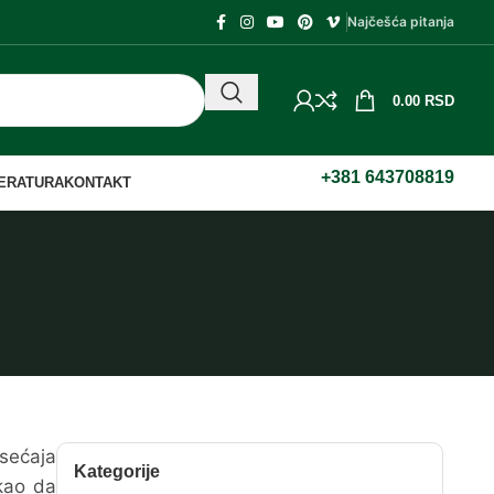
Najčešća pitanja
0.00
RSD
+381 643708819
TERATURA
KONTAKT
sećaja
Kategorije
 kao da