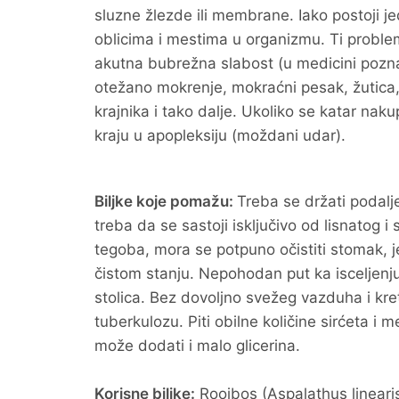
sluzne žlezde ili membrane. Iako postoji j
oblicima i mestima u organizmu. Ti problemi
akutna bubrežna slabost (u medicini poznata 
otežano mokrenje, mokraćni pesak, žutica,
krajnika i tako dalje. Ukoliko se katar nakup
kraju u apopleksiju (moždani udar).
Biljke koje pomažu:
Treba se držati podalje
treba da se sastoji isključivo od lisnatog
tegoba, mora se potpuno očistiti stomak, j
čistom stanju. Nepohodan put ka isceljenju 
stolica. Bez dovoljno svežeg vazduha i kre
tuberkulozu. Piti obilne količine sirćeta 
može dodati i malo glicerina.
Korisne biljke:
Rooibos (Aspalathus linearis