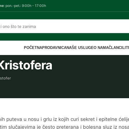
me
: pon.-pet.: 9:00h - 17:00h
POČETNA
PRODAVNICA
NAŠE USLUGE
O NAMA
ČLANCI
LI
Kristofera
stofer
 puteva u nosu i grlu iz kojih curi sekret i epitelne ćelij
U tim slučajevima je često preterana i bolesna sluz iz nosa