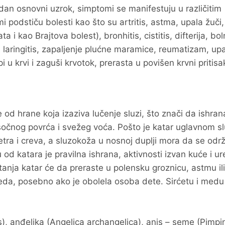
edan osnovni uzrok, simptomi se manifestuju u različitim
 podstiču bolesti kao što su artritis, astma, upala žuči,
i kao Brajtova bolest), bronhitis, cistitis, difterija, bol
 laringitis, zapaljenje plućne maramice, reumatizam, up
i u krvi i zaguši krvotok, prerasta u povišen krvni pritisa
 od hrane koja izaziva lučenje sluzi, što znači da ishran
 i sočnog povrća i svežeg voća. Pošto je katar uglavnom s
etra i creva, a sluzokoža u nosnoj duplji mora da se odr
od katara je pravilna ishrana, aktivnosti izvan kuće i u
tanja katar će da preraste u polensku groznicu, astmu ili
i meda, posebno ako je obolela osoba dete. Sirćetu i medu
), anđelika (Angelica archangelica), anis – seme (Pimpin