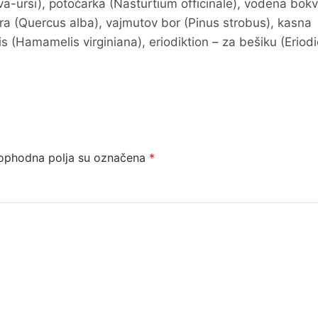
va-ursi), potočarka (Nasturtium officinale), vodena bokv
ora (Quercus alba), vajmutov bor (Pinus strobus), kasna
 (Hamamelis virginiana), eriodiktion – za bešiku (Eriod
ophodna polja su označena
*