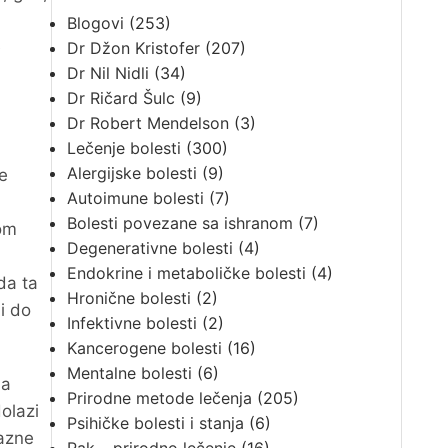
Blogovi
(253)
e
Dr Džon Kristofer
(207)
Dr Nil Nidli
(34)
Dr Ričard Šulc
(9)
Dr Robert Mendelson
(3)
Lečenje bolesti
(300)
Alergijske bolesti
(9)
e
Autoimune bolesti
(7)
Bolesti povezane sa ishranom
(7)
kom
Degenerativne bolesti
(4)
Endokrine i metaboličke bolesti
(4)
da ta
Hronične bolesti
(2)
i do
Infektivne bolesti
(2)
Kancerogene bolesti
(16)
Mentalne bolesti
(6)
ja
Prirodne metode lečenja
(205)
olazi
Psihičke bolesti i stanja
(6)
razne