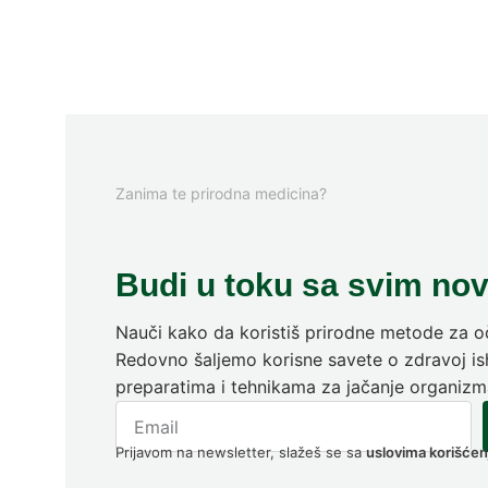
Zanima te prirodna medicina?
Budi u toku sa svim no
Nauči kako da koristiš prirodne metode za oč
Redovno šaljemo korisne savete o zdravoj ish
preparatima i tehnikama za jačanje organizm
Prijavom na newsletter, slažeš se sa
uslovima korišćen