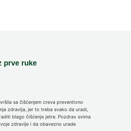
z prve ruke
ršila sa čišćenjem creva preventivno
Pre deset dan
ja zdravlja, jer to treba svako da uradi,
sam da se pra
aditi blago čišćenje jetre. Pozdrav svima
olakšanje veli
svoje zdravlje i da obavezno urade
Nina
5-dnev