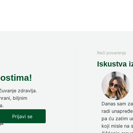
Reči poverenja
Iskustva i
vostima!
uvanje zdravlja.
rani, biljnim
Danas sam zav
a.
radi unapređen
Prijavi se
pa ću zatim ur
ja.
koji misle na 