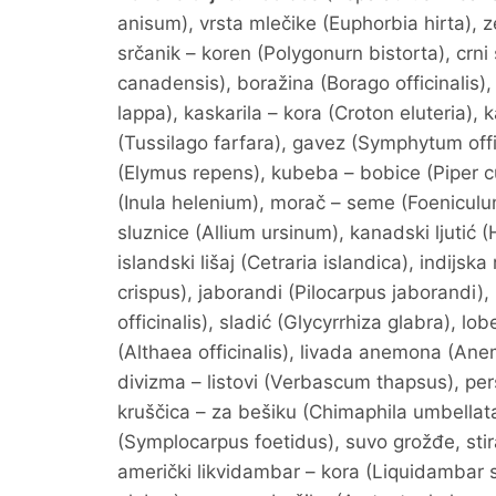
anisum), vrsta mlečike (Euphorbia hirta), 
srčanik – koren (Polygonurn bistorta), crni 
canadensis), boražina (Borago officinalis
lappa), kaskarila – kora (Croton eluteria)
(Tussilago farfara), gavez (Symphytum offi
(Elymus repens), kubeba – bobice (Piper 
(Inula helenium), morač – seme (Foeniculum
sluznice (Allium ursinum), kanadski ljutić 
islandski lišaj (Cetraria islandica), indij
crispus), jaborandi (Pilocarpus jaborandi)
officinalis), sladić (Glycyrrhiza glabra), lob
(Althaea officinalis), livada anemona (Ane
divizma – listovi (Verbascum thapsus), per
kruščica – za bešiku (Chimaphila umbellat
(Symplocarpus foetidus), suvo grožđe, stira
američki likvidambar – kora (Liquidambar st