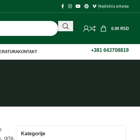
Najčešća pitanja
0.00
RSD
+381 643708819
TERATURA
KONTAKT
e
Kategorije
, grla,