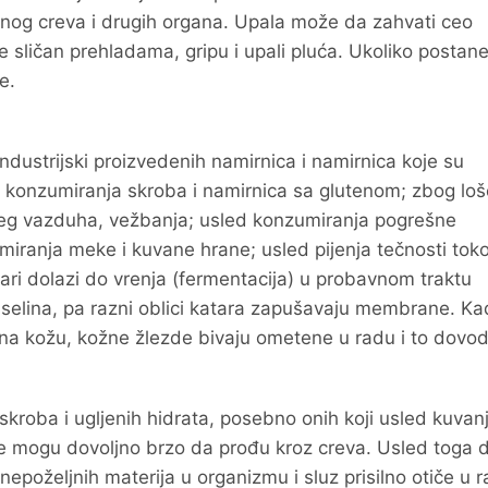
ačnog creva i drugih organa. Upala može da zahvati ceo
e sličan prehladama, gripu i upali pluća. Ukoliko postan
e.
dustrijski proizvedenih namirnica i namirnica koje su
 konzumiranja skroba i namirnica sa glutenom; zbog loš
ežeg vazduha, vežbanja; usled konzumiranja pogrešne
miranja meke i kuvane hrane; usled pijenja tečnosti to
ari dolazi do vrenja (fermentacija) u probavnom traktu
 kiselina, pa razni oblici katara zapušavaju membrane. Ka
na kožu, kožne žlezde bivaju ometene u radu i to dovod
skroba i ugljenih hidrata, posebno onih koji usled kuvan
 ne mogu dovoljno brzo da prođu kroz creva. Usled toga d
epoželjnih materija u organizmu i sluz prisilno otiče u 