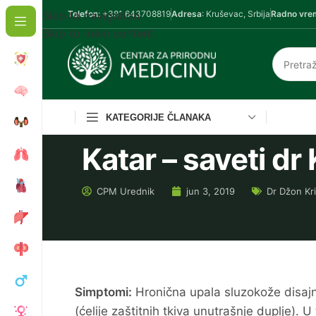
Skip to navigation
Telefon
: +381 643708819
Adresa
: Kruševac, Srbija
Radno vre
Skip to main content
KATEGORIJE ČLANAKA
Katar – saveti dr 
CPM
Urednik
jun 3, 2019
Dr Džon Kri
Simptomi:
Hronična upala sluzokože disajnih
(ćelije zaštitnih tkiva unutrašnje duplje). 