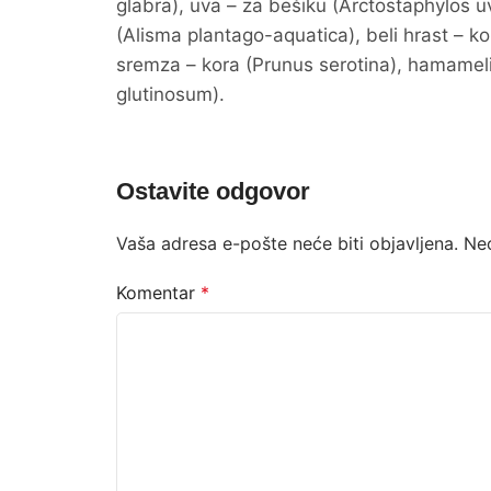
glabra), uva – za bešiku (Arctostaphylos u
(Alisma plantago-aquatica), beli hrast – k
sremza – kora (Prunus serotina), hamamelis
glutinosum).
Ostavite odgovor
Vaša adresa e-pošte neće biti objavljena.
Ne
Komentar
*