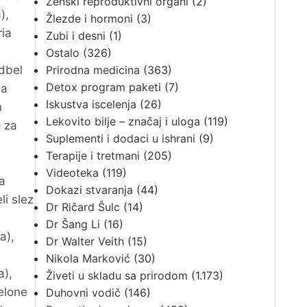
Ženski reproduktivni organi
(2)
),
Žlezde i hormoni
(3)
ria
Zubi i desni
(1)
Ostalo
(326)
odbel
Prirodna medicina
(363)
Detox program paketi
(7)
na
Iskustva iscelenja
(26)
n
Lekovito bilje – značaj i uloga
(119)
– za
Suplementi i dodaci u ishrani
(9)
Terapije i tretmani
(205)
Videoteka
(119)
a
Dokazi stvaranja
(44)
li slez
Dr Ričard Šulc
(14)
Dr Šang Li
(16)
a),
Dr Walter Veith
(15)
Nikola Marković
(30)
a),
Živeti u skladu sa prirodom
(1.173)
helone
Duhovni vodič
(146)