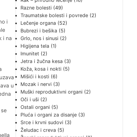
Rak – prirodno lečenje
(16)
Razne bolesti
(49)
Traumatske bolesti i povrede
(2)
no i
Lečenje organa
(52)
ale
Bubrezi i bešika
(5)
k i na
Grlo, nos i sinusi
(2)
Higijena tela
(1)
Imunitet
(2)
Jetra i žučna kesa
(3)
Koža, kosa i nokti
(5)
a
Mišići i kosti
(6)
luzava
Mozak i nervi
(3)
žava u
Muški reproduktivni organi
(2)
redna
Oči i uši
(2)
Ostali organi
(5)
 se
Pluća i organi za disanje
(3)
Srce i krvni sudovi
(3)
Želudac i creva
(5)
ella