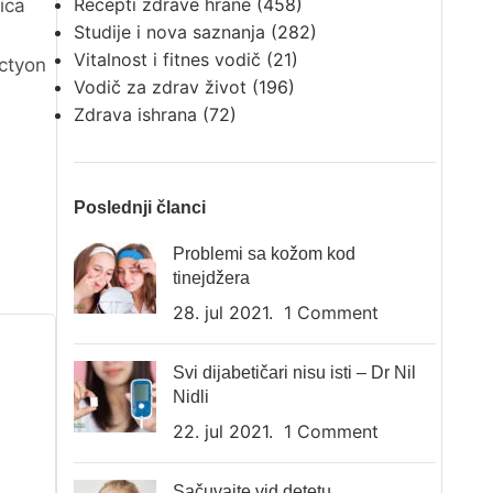
Recepti zdrave hrane
(458)
ica
Studije i nova saznanja
(282)
Vitalnost i fitnes vodič
(21)
ictyon
Vodič za zdrav život
(196)
Zdrava ishrana
(72)
Poslednji članci
Problemi sa kožom kod
tinejdžera
28. jul 2021.
1 Comment
Svi dijabetičari nisu isti – Dr Nil
Nidli
22. jul 2021.
1 Comment
Sačuvajte vid detetu