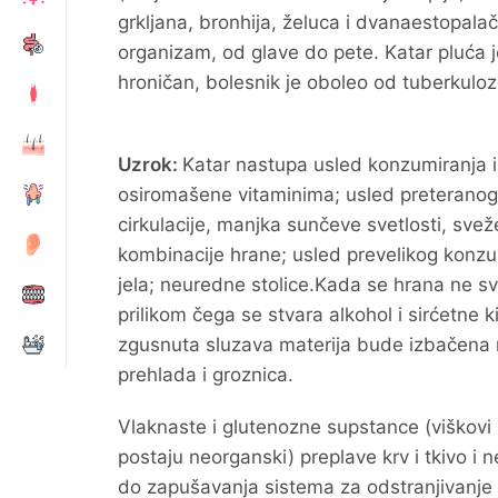
grkljana, bronhija, želuca i dvanaestopal
organizam, od glave do pete. Katar pluća j
hroničan, bolesnik je oboleo od tuberkuloz
Uzrok:
Katar nastupa usled konzumiranja in
osiromašene vitaminima; usled preteranog
cirkulacije, manjka sunčeve svetlosti, sv
kombinacije hrane; usled prevelikog konzu
jela; neuredne stolice.Kada se hrana ne sv
prilikom čega se stvara alkohol i sirćetne
zgusnuta sluzava materija bude izbačena 
prehlada i groznica.
Vlaknaste i glutenozne supstance (viškovi 
postaju neorganski) preplave krv i tkivo i
do zapušavanja sistema za odstranjivanje n