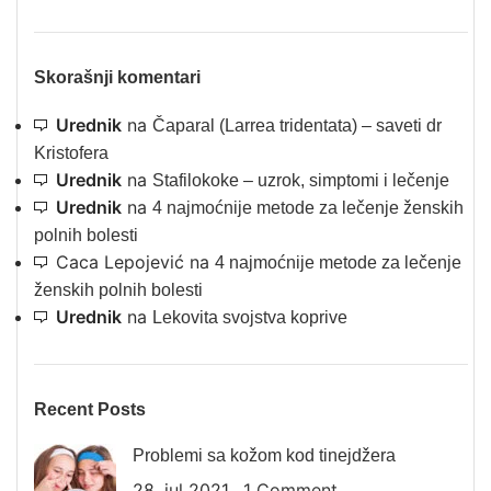
Skorašnji komentari
Urednik
na
Čaparal (Larrea tridentata) – saveti dr
Kristofera
Urednik
na
Stafilokoke – uzrok, simptomi i lečenje
Urednik
na
4 najmoćnije metode za lečenje ženskih
polnih bolesti
Caca Lepojević
na
4 najmoćnije metode za lečenje
ženskih polnih bolesti
Urednik
na
Lekovita svojstva koprive
Recent Posts
Problemi sa kožom kod tinejdžera
28. jul 2021.
1 Comment