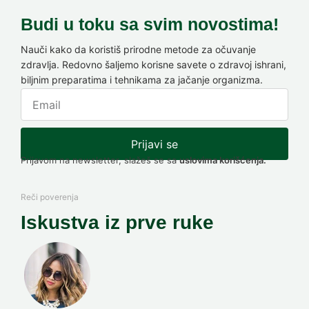
Budi u toku sa svim novostima!
Nauči kako da koristiš prirodne metode za očuvanje
zdravlja. Redovno šaljemo korisne savete o zdravoj ishrani,
biljnim preparatima i tehnikama za jačanje organizma.
Prijavi se
Prijavom na newsletter, slažeš se sa
uslovima korišćenja.
Reči poverenja
Iskustva iz prve ruke