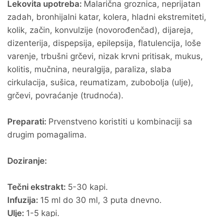
Lekovita upotreba:
Malarična groznica, neprijatan
zadah, bronhijalni katar, kolera, hladni ekstremiteti,
kolik, začin, konvulzije (novorođenčad), dijareja,
dizenterija, dispepsija, epilepsija, flatulencija, loše
varenje, trbušni grčevi, nizak krvni pritisak, mukus,
kolitis, mučnina, neuralgija, paraliza, slaba
cirkulacija, sušica, reumatizam, zubobolja (ulje),
grčevi, povraćanje (trudnoća).
Preparati:
Prvenstveno koristiti u kombinaciji sa
drugim pomagalima.
Doziranje:
Tečni ekstrakt:
5-30 kapi.
Infuzija:
15 ml do 30 ml, 3 puta dnevno.
Ulje:
1-5 kapi.