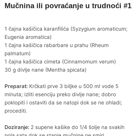
Mučnina ili povraćanje u trudnoći #1
1 čajna kašičica karanfilića (Syzygium aromaticum;
Eugenia aromatica)
1 čajna kašičica rabarbare u prahu (Rheum
palmatum)
1 čajna kašičica cimeta (Cinnamomum verum)
30 g divlje nane (Mentha spicata)
Preparat:
Krčkati prve 3 biljke u 500 ml vode 5
minuta; izliti esenciju preko divlje nane; dobro
poklopiti i ostaviti da se natopi dok se ne ohladi;
procediti.
Doziranje:
2 supene kašike do 1/4 šolje na svakih
pola sata dok se stanje mučnine ne smiri.