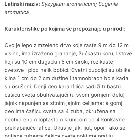
Latinski naziv:
Syzygium aromaticum; Eugenia
aromatica
Karakteristike po kojima se prepoznaje u prirodi:
Ovo je lepo zimzeleno drvo koje raste 9 m do 12 m
visine, ima izraženo grananje, žućkastu koru, listove
koji su 10 cm dugački i 5 cm široki, rozikaste
cvetove i plod nalik bobici. Cvetni pupoljci su oblika
klina 1 cm do 2 cm dužine i tamnobraon boje kada
su osušeni. Donji deo karanfilića sadrži tubastu
čašicu cveta obuhvatajući (u svom gornjem delu)
jajnik napunjen sa sitnim jajnim ćelijama; a gornji
deo ima čašicu cveta sa 4 zuba, okružena sa
neotvorenom loptastom krunicom od 4 konkavne
preklapajuće latice. Ukus je jak, ljut, opor i ako se
pritisne tubasta čašica cveta noktima prstiju,