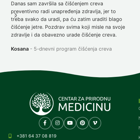
Danas sam završila sa čišćenjem creva
Pre
preventivno radi unapređenja zdravlja, jer to
poč
treba svako da uradi, pa ću zatim uraditi blago
nep
čišćenje jetre. Pozdrav svima koji misle na svoje
sja
zdravlje i da obavezno urade čišćenje creva.
Ni
Kosana
5-dnevni program čišćenja creva
+381 64 37 08 819