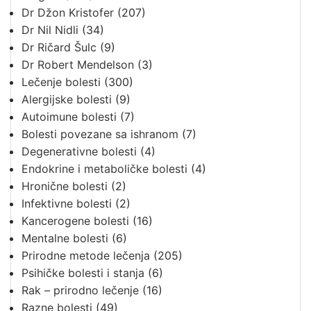
Dr Džon Kristofer
(207)
Dr Nil Nidli
(34)
Dr Ričard Šulc
(9)
Dr Robert Mendelson
(3)
Lečenje bolesti
(300)
Alergijske bolesti
(9)
Autoimune bolesti
(7)
Bolesti povezane sa ishranom
(7)
Degenerativne bolesti
(4)
Endokrine i metaboličke bolesti
(4)
Hronične bolesti
(2)
Infektivne bolesti
(2)
Kancerogene bolesti
(16)
Mentalne bolesti
(6)
Prirodne metode lečenja
(205)
Psihičke bolesti i stanja
(6)
Rak – prirodno lečenje
(16)
Razne bolesti
(49)