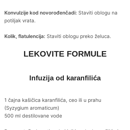
Konvulzije kod novorođenčadi:
Staviti oblogu na
potiljak vrata.
Kolik, flatulencija:
Staviti oblogu preko želuca.
LEKOVITE FORMULE
Infuzija od karanfilića
1 čajna kašičica karanfilića, ceo ili u prahu
(Syzygium aromaticum)
500 ml destilovane vode