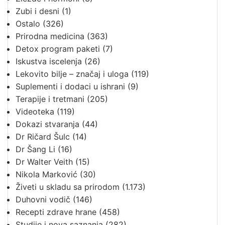
Zubi i desni
(1)
Ostalo
(326)
Prirodna medicina
(363)
Detox program paketi
(7)
Iskustva iscelenja
(26)
Lekovito bilje – značaj i uloga
(119)
Suplementi i dodaci u ishrani
(9)
Terapije i tretmani
(205)
Videoteka
(119)
Dokazi stvaranja
(44)
Dr Ričard Šulc
(14)
Dr Šang Li
(16)
Dr Walter Veith
(15)
Nikola Marković
(30)
Živeti u skladu sa prirodom
(1.173)
Duhovni vodič
(146)
Recepti zdrave hrane
(458)
Studije i nova saznanja
(282)