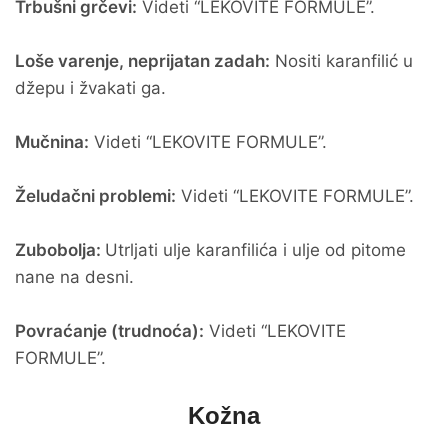
Trbušni grčevi:
Videti “LEKOVITE FORMULE”.
Loše varenje, neprijatan zadah:
Nositi karanfilić u
džepu i žvakati ga.
Mučnina:
Videti “LEKOVITE FORMULE”.
Želudačni problemi:
Videti “LEKOVITE FORMULE”.
Zubobolja:
Utrljati ulje karanfilića i ulje od pitome
nane na desni.
Povraćanje (trudnoća):
Videti “LEKOVITE
FORMULE”.
Kožna