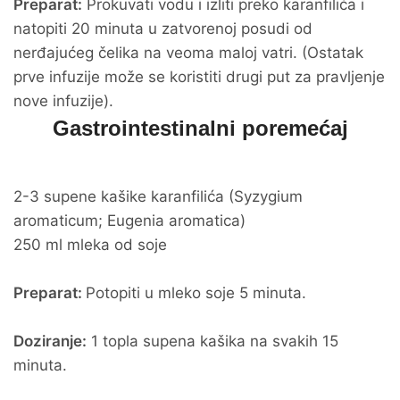
Preparat:
Prokuvati vodu i izliti preko karanfilića i
natopiti 20 minuta u zatvorenoj posudi od
nerđajućeg čelika na veoma maloj vatri. (Ostatak
prve infuzije može se koristiti drugi put za pravljenje
nove infuzije).
Gastrointestinalni poremećaj
2-3 supene kašike karanfilića (Syzygium
aromaticum; Eugenia aromatica)
250 ml mleka od soje
Preparat:
Potopiti u mleko soje 5 minuta.
Doziranje:
1 topla supena kašika na svakih 15
minuta.