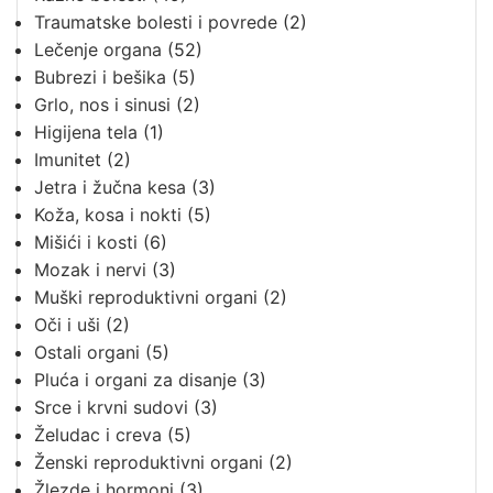
Traumatske bolesti i povrede
(2)
Lečenje organa
(52)
Bubrezi i bešika
(5)
Grlo, nos i sinusi
(2)
Higijena tela
(1)
Imunitet
(2)
Jetra i žučna kesa
(3)
Koža, kosa i nokti
(5)
Mišići i kosti
(6)
Mozak i nervi
(3)
Muški reproduktivni organi
(2)
Oči i uši
(2)
Ostali organi
(5)
Pluća i organi za disanje
(3)
Srce i krvni sudovi
(3)
Želudac i creva
(5)
Ženski reproduktivni organi
(2)
Žlezde i hormoni
(3)