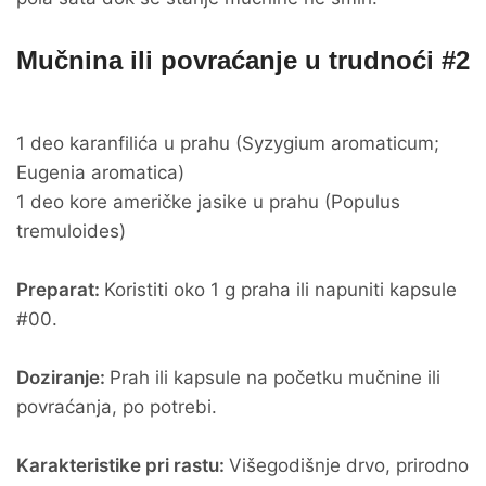
Mučnina ili povraćanje u trudnoći #2
1 deo karanfilića u prahu (Syzygium aromaticum;
Eugenia aromatica)
1 deo kore američke jasike u prahu (Populus
tremuloides)
Preparat:
Koristiti oko 1 g praha ili napuniti kapsule
#00.
Doziranje:
Prah ili kapsule na početku mučnine ili
povraćanja, po potrebi.
Karakteristike pri rastu:
Višegodišnje drvo, prirodno