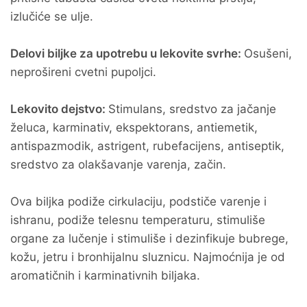
izlučiće se ulje.
Delovi biljke za upotrebu u lekovite svrhe:
Osušeni,
neprošireni cvetni pupoljci.
Lekovito dejstvo:
Stimulans, sredstvo za jačanje
želuca, karminativ, ekspektorans, antiemetik,
antispazmodik, astrigent, rubefacijens, antiseptik,
sredstvo za olakšavanje varenja, začin.
Ova biljka podiže cirkulaciju, podstiče varenje i
ishranu, podiže telesnu temperaturu, stimuliše
organe za lučenje i stimuliše i dezinfikuje bubrege,
kožu, jetru i bronhijalnu sluznicu. Najmoćnija je od
aromatičnih i karminativnih biljaka.