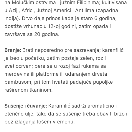
na Molučkim ostrvima i južnim Filipinima; kultivisana
u Aziji, Africi, Južnoj Americi i Antilima (zapadna
Indija). Drvo daje prinos kada je staro 6 godina,
dostiže vrhunac u 12-oj godini, zatim opada i
završava sa 20 godina.
Branje:
Brati neposredno pre sazrevanja; karanfilić
je beo u početku, zatim postaje zelen, roz i
svetlocrven; bere se u rozoj fazi rukama sa
merdevina ili platforme ili udaranjem drveta
bambusom, pri tom hvatati padajuće pupoljke
raširenom tkaninom.
Sušenje i čuvanje:
Karanfilić sadrži aromatično i
eterično ulje, tako da se sušenje treba obaviti brzo i
bez izlaganja lošem vremenu.