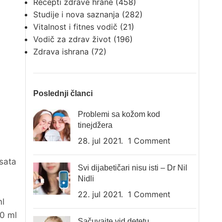
Recepti zdrave hrane
(458)
Studije i nova saznanja
(282)
Vitalnost i fitnes vodič
(21)
Vodič za zdrav život
(196)
Zdrava ishrana
(72)
Poslednji članci
Problemi sa kožom kod
tinejdžera
28. jul 2021.
1 Comment
 sata
Svi dijabetičari nisu isti – Dr Nil
Nidli
22. jul 2021.
1 Comment
ml
60 ml
Sačuvajte vid detetu