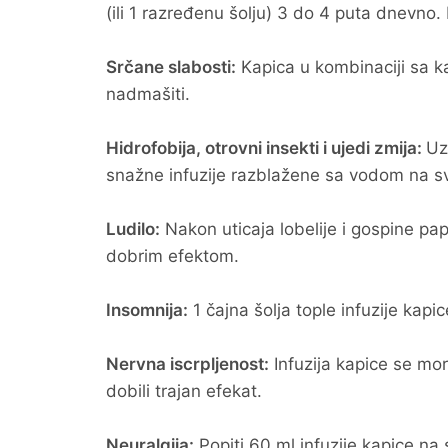
(ili 1 razređenu šolju) 3 do 4 puta dnevno.
Srčane slabosti:
Kapica u kombinaciji sa 
nadmašiti.
Hidrofobija, otrovni insekti i ujedi zmija:
Uz
snažne infuzije razblažene sa vodom na s
Ludilo:
Nakon uticaja lobelije i gospine pa
dobrim efektom.
Insomnija:
1 čajna šolja tople infuzije kap
Nervna iscrpljenost:
Infuzija kapice se m
dobili trajan efekat.
Neuralgija:
Popiti 60 ml infuzije kapice na 