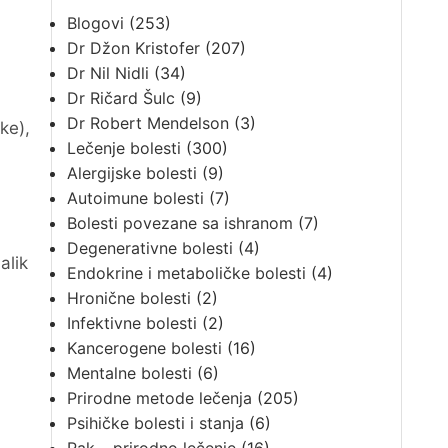
Blogovi
(253)
Dr Džon Kristofer
(207)
Dr Nil Nidli
(34)
Dr Ričard Šulc
(9)
Dr Robert Mendelson
(3)
ke),
Lečenje bolesti
(300)
Alergijske bolesti
(9)
Autoimune bolesti
(7)
Bolesti povezane sa ishranom
(7)
Degenerativne bolesti
(4)
alik
Endokrine i metaboličke bolesti
(4)
Hronične bolesti
(2)
Infektivne bolesti
(2)
Kancerogene bolesti
(16)
Mentalne bolesti
(6)
Prirodne metode lečenja
(205)
Psihičke bolesti i stanja
(6)