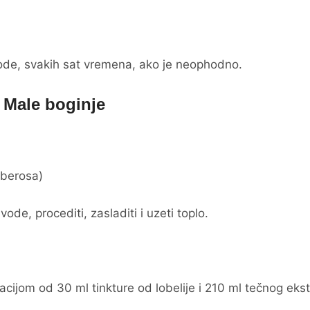
 vode, svakih sat vremena, ako je neophodno.
Male boginje
uberosa)
ode, procediti, zasladiti i uzeti toplo.
acijom od 30 ml tinkture od lobelije i 210 ml tečnog eks