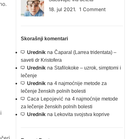
no.
18. jul 2021.
1 Comment
Skorašnji komentari
Urednik
na
Čaparal (Larrea tridentata) –
saveti dr Kristofera
Urednik
na
Stafilokoke – uzrok, simptomi i
lečenje
Urednik
na
4 najmoćnije metode za
lečenje ženskih polnih bolesti
Caca Lepojević
na
4 najmoćnije metode
za lečenje ženskih polnih bolesti
i
Urednik
na
Lekovita svojstva koprive
ečeri