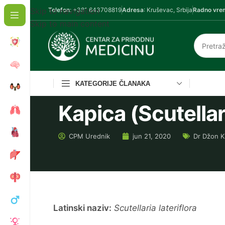
Skip to navigation
Telefon
: +381 643708819
Adresa
: Kruševac, Srbija
Radno vre
Skip to main content
KATEGORIJE ČLANAKA
Kapica (Scutellari
CPM
Urednik
jun 21, 2020
Dr Džon K
Latinski naziv:
Scutellaria lateriflora