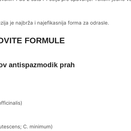
ija je najbrža i najefikasnija forma za odrasle.
OVITE FORMULE
ov antispazmodik prah
ficinalis)
rutescens; C. minimum)