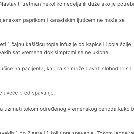
 Nastaviti tretman nekoliko nedelja ili duže ako je potreb
kajenskom paprikom i kanadskim ljutićem ne može se
eti 1 čajnu kašičicu tople infuzije od kapice ili pola šolje
vakih sat vremena dok simptomi se ne uklone.
pučice na pacijenta, kapica se može davati slobodno sa
ice uveče pred spavanje.
ora uzimati tokom određenog vremenskog perioda kako b
svakih 1 do 2 sata i 1 šolju pre spavanje. Tokom jedne v