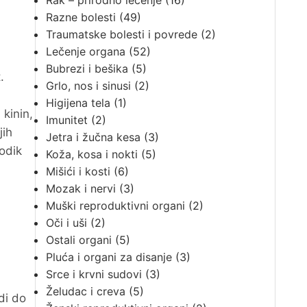
Rak – prirodno lečenje
(16)
Razne bolesti
(49)
Traumatske bolesti i povrede
(2)
Lečenje organa
(52)
Bubrezi i bešika
(5)
.
Grlo, nos i sinusi
(2)
Higijena tela
(1)
 kinin,
Imunitet
(2)
jih
Jetra i žučna kesa
(3)
modik
Koža, kosa i nokti
(5)
Mišići i kosti
(6)
Mozak i nervi
(3)
Muški reproduktivni organi
(2)
Oči i uši
(2)
Ostali organi
(5)
Pluća i organi za disanje
(3)
Srce i krvni sudovi
(3)
Želudac i creva
(5)
di do