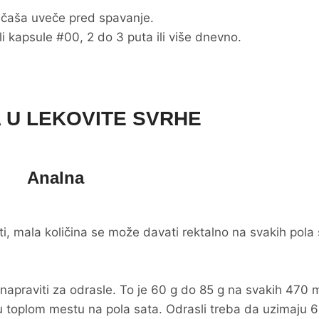
 čaša uveče pred spavanje.
ili kapsule #00, 2 do 3 puta ili više dnevno.
 U LEKOVITE SVRHE
Analna
, mala količina se može davati rektalno na svakih pola
 napraviti za odrasle. To je 60 g do 85 g na svakih 470 
u toplom mestu na pola sata. Odrasli treba da uzimaju 