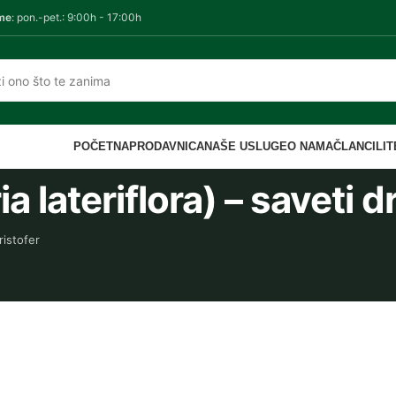
me
: pon.-pet.: 9:00h - 17:00h
POČETNA
PRODAVNICA
NAŠE USLUGE
O NAMA
ČLANCI
LI
a lateriflora) – saveti d
ristofer