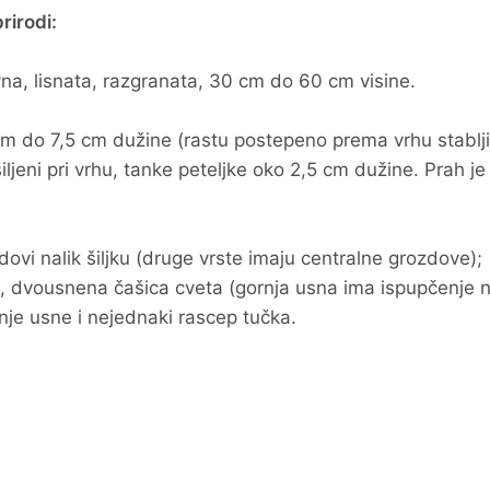
rirodi:
vna, lisnata, razgranata, 30 cm do 60 cm visine.
 cm do 7,5 cm dužine (rastu postepeno prema vrhu stablji
šiljeni pri vrhu, tanke peteljke oko 2,5 cm dužine. Prah je
zdovi nalik šiljku (druge vrste imaju centralne grozdove);
vi, dvousnena čašica cveta (gornja usna ima ispupčenje n
rnje usne i nejednaki rascep tučka.
.