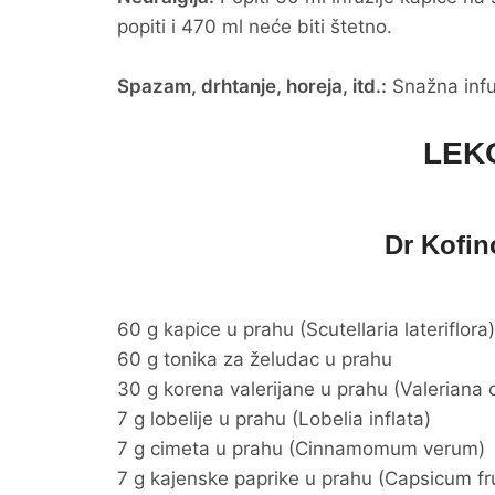
popiti i 470 ml neće biti štetno.
Spazam, drhtanje, horeja, itd.:
Snažna infuz
LEK
Dr Kofin
60 g kapice u prahu (Scutellaria lateriflora)
60 g tonika za želudac u prahu
30 g korena valerijane u prahu (Valeriana of
7 g lobelije u prahu (Lobelia inflata)
7 g cimeta u prahu (Cinnamomum verum)
7 g kajenske paprike u prahu (Capsicum f