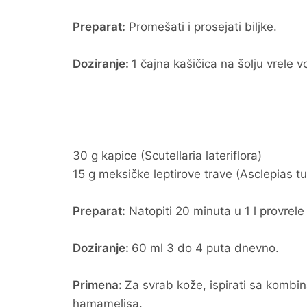
Preparat:
Promešati i prosejati biljke.
Doziranje:
1 čajna kašičica na šolju vrele
30 g kapice (Scutellaria lateriflora)
15 g meksičke leptirove trave (Asclepias t
Preparat:
Natopiti 20 minuta u 1 l provrele v
Doziranje:
60 ml 3 do 4 puta dnevno.
Primena:
Za svrab kože, ispirati sa kombin
hamamelisa.