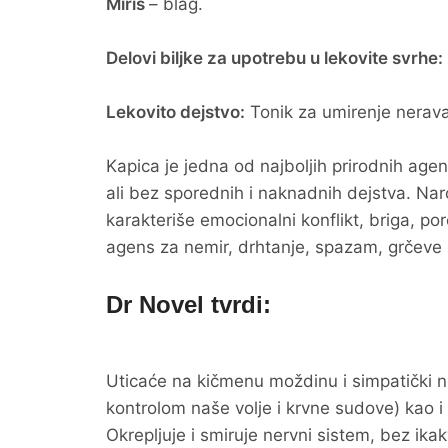
Miris
– blag.
Delovi biljke za upotrebu u lekovite svrhe:
Lekovito dejstvo:
Tonik za umirenje nerava,
Kapica je jedna od najboljih prirodnih agen
ali bez sporednih i naknadnih dejstva. Naro
karakteriše emocionalni konflikt, briga, por
agens za nemir, drhtanje, spazam, grčeve m
Dr Novel tvrdi:
Uticaće na kičmenu moždinu i simpatički n
kontrolom naše volje i krvne sudove) kao i m
Okrepljuje i smiruje nervni sistem, bez ika