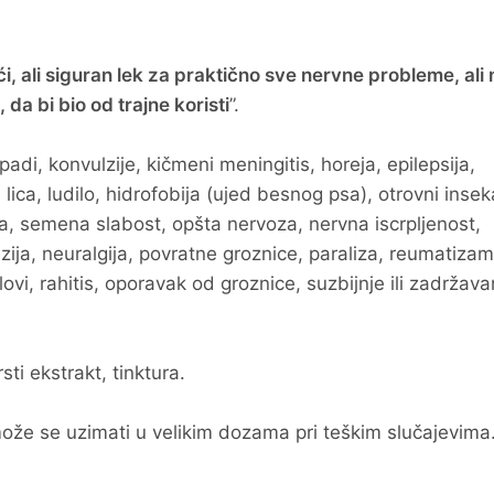
i, ali siguran lek za praktično sve nervne probleme, ali
da bi bio od trajne koristi
”.
padi, konvulzije, kičmeni meningitis, horeja, epilepsija,
lica, ludilo, hidrofobija (ujed besnog psa), otrovni inseka
ija, semena slabost, opšta nervoza, nervna iscrpljenost,
zija, neuralgija, povratne groznice, paraliza, reumatizam
vi, rahitis, oporavak od groznice, suzbijnje ili zadržava
sti ekstrakt, tinktura.
že se uzimati u velikim dozama pri teškim slučajevima