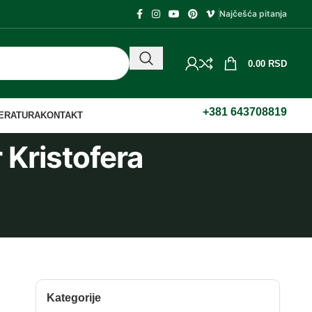
Najčešća pitanja
0.00
RSD
+381 643708819
TERATURA
KONTAKT
r Kristofera
Kategorije