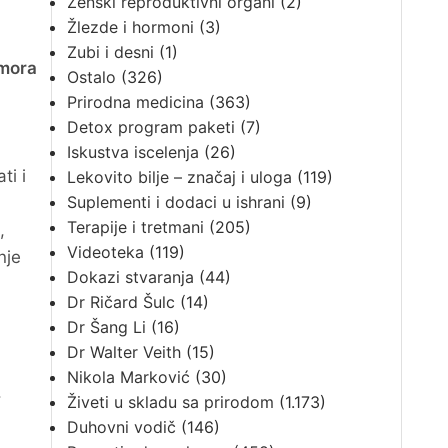
Ženski reproduktivni organi
(2)
Žlezde i hormoni
(3)
Zubi i desni
(1)
 mora
Ostalo
(326)
Prirodna medicina
(363)
Detox program paketi
(7)
Iskustva iscelenja
(26)
ti i
Lekovito bilje – značaj i uloga
(119)
Suplementi i dodaci u ishrani
(9)
Terapije i tretmani
(205)
,
Videoteka
(119)
nje
Dokazi stvaranja
(44)
Dr Ričard Šulc
(14)
Dr Šang Li
(16)
Dr Walter Veith
(15)
Nikola Marković
(30)
.
Živeti u skladu sa prirodom
(1.173)
Duhovni vodič
(146)