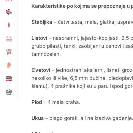
Karakteristike po kojima se prepoznaje u p
Stabljika
– četvrtasta, mala, glatka, uspra
Listovi
– naspramni, jajasto-kopljasti, 2,5
grubo pilasti, tanki, zaobljeni u osnovi i za
tamnozelen.
Cvetovi
– jednostrani aksilarni, lisnati gro
nekoliko ili više, 6,5 mm dužine, bledopla
šlemu), 4 prašnika koji su u paru ispod go
Plod
– 4 mala oraha.
Ukus
– blago gorak, ali ne izaziva gađenje