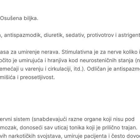
Osušena biljka.
 antispazmodik, diuretik, sedativ, protivotrov i astrigent
asa za umirenje nerava. Stimulativna je za nerve koliko i
čito je umirujuća i hranjiva kod neurosteničnih stanja (n
emećaji u varenju i cirkulaciji, itd.). Odličan je antispaz
išića i preosetljivost.
ervni sistem (snabdevajući razne organe koji nisu pod
ozak, donoseći sav uticaj tonika koji je prilično trajan.
kvih narkotičkih svojstava, umiruje pacijenta i često dovo