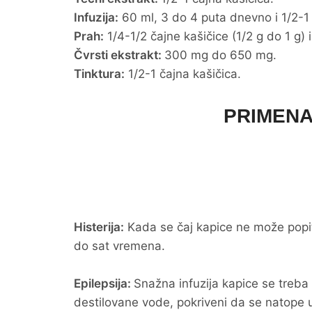
Infuzija:
60 ml, 3 do 4 puta dnevno i 1/2-1
Prah:
1/4-1/2 čajne kašičice (1/2 g do 1 g) 
Čvrsti ekstrakt:
300 mg do 650 mg.
Tinktura:
1/2-1 čajna kašičica.
PRIMENA
Histerija:
Kada se čaj kapice ne može popiti
do sat vremena.
Epilepsija:
Snažna infuzija kapice se treba
destilovane vode, pokriveni da se natope 