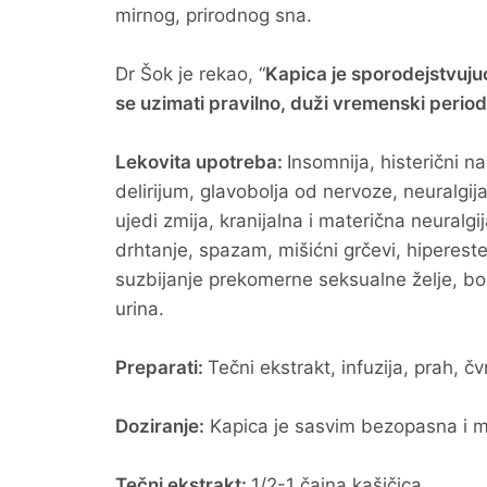
mirnog, prirodnog sna.
Dr Šok je rekao, “
Kapica je sporodejstvujuć
se uzimati pravilno, duži vremenski period, 
Lekovita upotreba:
Insomnija, histerični na
delirijum, glavobolja od nervoze, neuralgija 
ujedi zmija, kranijalna i materična neuralg
drhtanje, spazam, mišićni grčevi, hipereste
suzbijanje prekomerne seksualne želje, bolo
urina.
Preparati:
Tečni ekstrakt, infuzija, prah, čvr
Doziranje:
Kapica je sasvim bezopasna i mo
Tečni ekstrakt:
1/2-1 čajna kašičica.