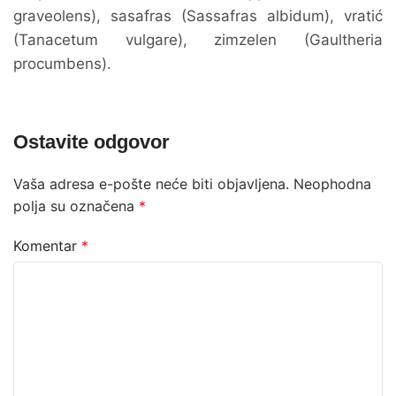
graveolens), sasafras (Sassafras albidum), vratić
(Tanacetum vulgare), zimzelen (Gaultheria
procumbens).
Ostavite odgovor
Vaša adresa e-pošte neće biti objavljena.
Neophodna
polja su označena
*
Komentar
*