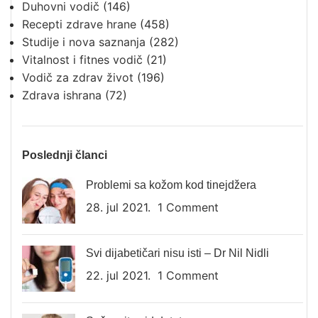
Duhovni vodič
(146)
Recepti zdrave hrane
(458)
Studije i nova saznanja
(282)
Vitalnost i fitnes vodič
(21)
Vodič za zdrav život
(196)
Zdrava ishrana
(72)
Poslednji članci
Problemi sa kožom kod tinejdžera
28. jul 2021.
1 Comment
Svi dijabetičari nisu isti – Dr Nil Nidli
22. jul 2021.
1 Comment