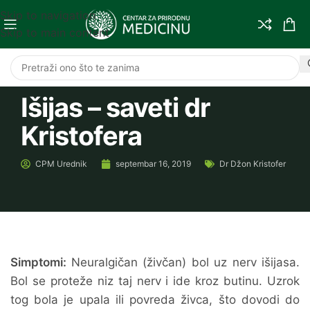
Skip to navigation
Skip to main content
Išijas – saveti dr
Kristofera
CPM
Urednik
septembar 16, 2019
Dr Džon Kristofer
Simptomi:
Neuralgičan (živčan) bol uz nerv išijasa.
Bol se proteže niz taj nerv i ide kroz butinu. Uzrok
tog bola je upala ili povreda živca, što dovodi do