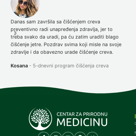
Danas sam završila sa čišćenjem creva
Pre
preventivno radi unapređenja zdravlja, jer to
poč
treba svako da uradi, pa ću zatim uraditi blago
nep
čišćenje jetre. Pozdrav svima koji misle na svoje
sja
zdravlje i da obavezno urade čišćenje creva.
Ni
Kosana
5-dnevni program čišćenja creva