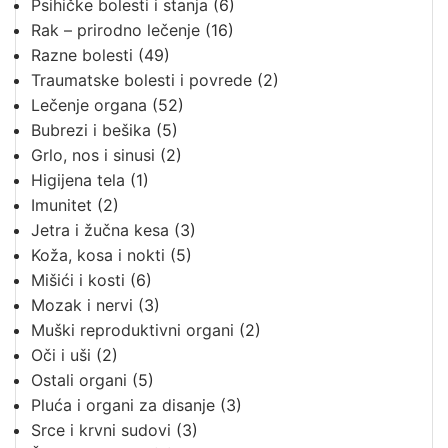
Psihičke bolesti i stanja
(6)
Rak – prirodno lečenje
(16)
Razne bolesti
(49)
Traumatske bolesti i povrede
(2)
Lečenje organa
(52)
Bubrezi i bešika
(5)
Grlo, nos i sinusi
(2)
Higijena tela
(1)
Imunitet
(2)
Jetra i žučna kesa
(3)
Koža, kosa i nokti
(5)
Mišići i kosti
(6)
Mozak i nervi
(3)
Muški reproduktivni organi
(2)
Oči i uši
(2)
Ostali organi
(5)
Pluća i organi za disanje
(3)
Srce i krvni sudovi
(3)