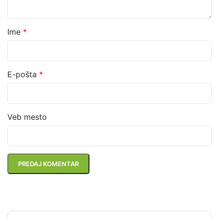
Ime
*
E-pošta
*
Veb mesto