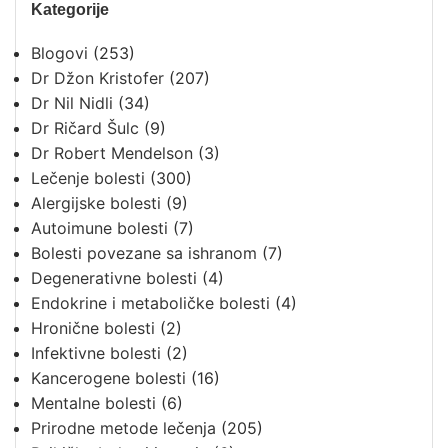
Kategorije
Blogovi
(253)
Dr Džon Kristofer
(207)
Dr Nil Nidli
(34)
Dr Ričard Šulc
(9)
Dr Robert Mendelson
(3)
Lečenje bolesti
(300)
Alergijske bolesti
(9)
Autoimune bolesti
(7)
Bolesti povezane sa ishranom
(7)
Degenerativne bolesti
(4)
Endokrine i metaboličke bolesti
(4)
Hronične bolesti
(2)
Infektivne bolesti
(2)
Kancerogene bolesti
(16)
Mentalne bolesti
(6)
Prirodne metode lečenja
(205)