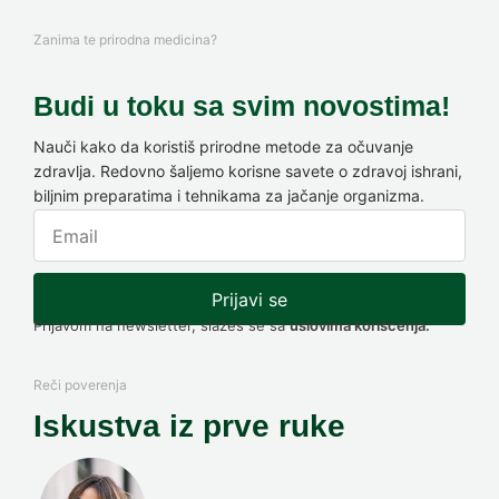
Zanima te prirodna medicina?
Budi u toku sa svim novostima!
Nauči kako da koristiš prirodne metode za očuvanje
zdravlja. Redovno šaljemo korisne savete o zdravoj ishrani,
biljnim preparatima i tehnikama za jačanje organizma.
Prijavi se
Prijavom na newsletter, slažeš se sa
uslovima korišćenja.
Reči poverenja
Iskustva iz prve ruke