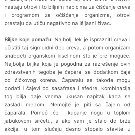
nastaju otrovi i to biljnim napicima za čišćenje creva
i programom za očišćenje organizma, otrovi
prestaju da utiču negativno na išijasni živac.
Biljke koje pomažu:
Najbolji lek je isprazniti creva i
očistiti taj sigmoidni deo creva, a potom organizam
snabdeti organskom kiselinom što je pre moguće.
Najbolja biljka koja je pogodna za razrešenje ovih
zdravstvenih tegoba je čaparal sa dodatkom čaja
od čičkovog korena. Čaparalu se takođe mogu
dodati i čajevi od sasafrasa i efedre. Kombinacija
tog bilja daje veoma ukusan napitak kada se
zasladi medom. Nemojte je piti sa čajem od
čaparala. Pomoći će i kupanje nogu u toplom
jabukovom sirćetu, a ako vam je stalo do brže
akcije, u tom slučaju desno stopalo stavite u