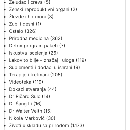
Želudac i creva
(5)
Ženski reproduktivni organi
(2)
Žlezde i hormoni
(3)
Zubi i desni
(1)
Ostalo
(326)
Prirodna medicina
(363)
Detox program paketi
(7)
Iskustva iscelenja
(26)
Lekovito bilje – značaj i uloga
(119)
Suplementi i dodaci u ishrani
(9)
Terapije i tretmani
(205)
Videoteka
(119)
Dokazi stvaranja
(44)
Dr Ričard Šulc
(14)
Dr Šang Li
(16)
Dr Walter Veith
(15)
Nikola Marković
(30)
Živeti u skladu sa prirodom
(1.173)