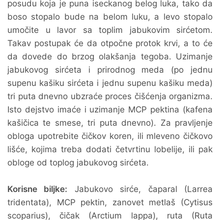
posudu koja je puna iseckanog belog luka, tako da
boso stopalo bude na belom luku, a levo stopalo
umočite u lavor sa toplim jabukovim sirćetom.
Takav postupak će da otpočne protok krvi, a to će
da dovede do brzog olakšanja tegoba. Uzimanje
jabukovog sirćeta i prirodnog meda (po jednu
supenu kašiku sirćeta i jednu supenu kašiku meda)
tri puta dnevno ubzraće proces čišćenja organizma.
Isto dejstvo imaće i uzimanje MCP pektina (kafena
kašičica te smese, tri puta dnevno). Za pravljenje
obloga upotrebite čičkov koren, ili mleveno čičkovo
lišće, kojima treba dodati četvrtinu lobelije, ili pak
obloge od toplog jabukovog sirćeta.
Korisne biljke:
Jabukovo sirće, čaparal (Larrea
tridentata), MCP pektin, zanovet metlaš (Cytisus
scoparius), čičak (Arctium lappa), ruta (Ruta