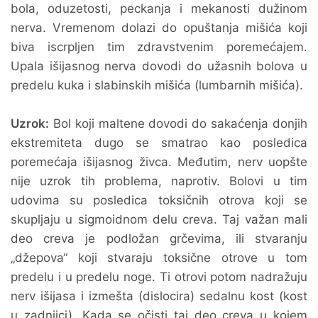
bola, oduzetosti, peckanja i mekanosti dužinom
nerva. Vremenom dolazi do opuštanja mišića koji
biva iscrpljen tim zdravstvenim poremećajem.
Upala išijasnog nerva dovodi do užasnih bolova u
predelu kuka i slabinskih mišića (lumbarnih mišića).
Uzrok:
Bol koji maltene dovodi do sakaćenja donjih
ekstremiteta dugo se smatrao kao posledica
poremećaja išijasnog živca. Međutim, nerv uopšte
nije uzrok tih problema, naprotiv. Bolovi u tim
udovima su posledica toksičnih otrova koji se
skupljaju u sigmoidnom delu creva. Taj važan mali
deo creva je podložan grčevima, ili stvaranju
„džepova“ koji stvaraju toksične otrove u tom
predelu i u predelu noge. Ti otrovi potom nadražuju
nerv išijasa i izmešta (dislocira) sedalnu kost (kost
u zadnjici). Kada se očisti taj deo creva u kojem