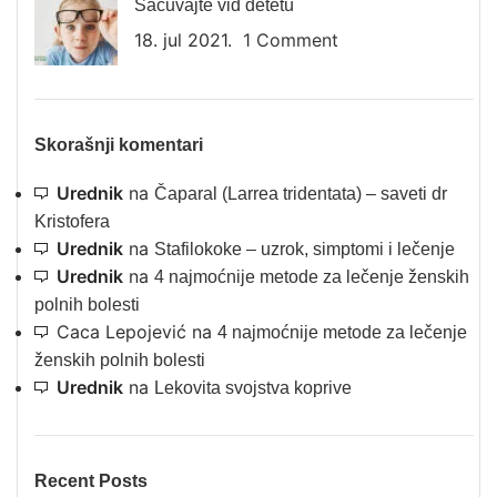
Sačuvajte vid detetu
18. jul 2021.
1 Comment
Skorašnji komentari
Urednik
na
Čaparal (Larrea tridentata) – saveti dr
Kristofera
Urednik
na
Stafilokoke – uzrok, simptomi i lečenje
Urednik
na
4 najmoćnije metode za lečenje ženskih
polnih bolesti
Caca Lepojević
na
4 najmoćnije metode za lečenje
ženskih polnih bolesti
Urednik
na
Lekovita svojstva koprive
Recent Posts