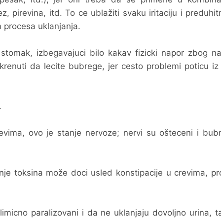
pirevina, itd. To ce ublažiti svaku iritaciju i preduhitri
m procesa uklanjanja.
stomak, izbegavajuci bilo kakav fizicki napor zbog na
i krenuti da lecite bubrege, jer cesto problemi poticu i
.
vima, ovo je stanje nervoze; nervi su ošteceni i bubr
enje toksina može doci usled konstipacije u crevima, pr
micno paralizovani i da ne uklanjaju dovoljno urina, 