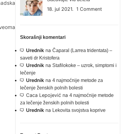
anadska
18. jul 2021.
1 Comment
 veoma
Skorašnji komentari
Urednik
na
Čaparal (Larrea tridentata) –
saveti dr Kristofera
Urednik
na
Stafilokoke – uzrok, simptomi i
lečenje
Urednik
na
4 najmoćnije metode za
lečenje ženskih polnih bolesti
Caca Lepojević
na
4 najmoćnije metode
za lečenje ženskih polnih bolesti
Urednik
na
Lekovita svojstva koprive