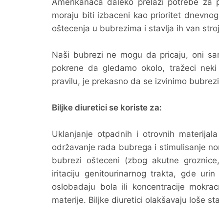
Amerikanaca daleko prelazi potrebe za pr
moraju biti izbaceni kao prioritet dnevno
oštecenja u bubrezima i stavlja ih van stro
Naši bubrezi ne mogu da pricaju, oni s
pokrene da gledamo okolo, tražeci neki
pravilu, je prekasno da se izvinimo bubrez
Biljke diuretici se koriste za:
Uklanjanje otpadnih i otrovnih materijala 
održavanje rada bubrega i stimulisanje no
bubrezi ošteceni (zbog akutne groznice, k
iritaciju genitourinarnog trakta, gde uri
oslobadaju bola ili koncentracije mokrac
materije. Biljke diuretici olakšavaju loše st