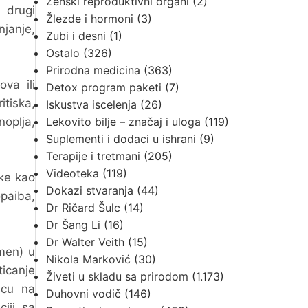
Ženski reproduktivni organi
(2)
 drugi
Žlezde i hormoni
(3)
njanje,
Zubi i desni
(1)
Ostalo
(326)
Prirodna medicina
(363)
va ili
Detox program paketi
(7)
itiska,
Iskustva iscelenja
(26)
noplja,
Lekovito bilje – značaj i uloga
(119)
Suplementi i dodaci u ishrani
(9)
Terapije i tretmani
(205)
Videoteka
(119)
jke kao
Dokazi stvaranja
(44)
opaiba,
Dr Ričard Šulc
(14)
Dr Šang Li
(16)
Dr Walter Veith
(15)
amen) u
Nikola Marković
(30)
ticanje
Živeti u skladu sa prirodom
(1.173)
icu na
Duhovni vodič
(146)
ciji sa