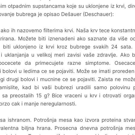
enim otpadnim supstancama koje su uklonjene iz krvi, di
lovanje bubrega je opisao Dešauer (Deschauer):
ako ih nazovemo filterima krvi. Naša krv tece konstant
ltrirana. Možete biti iznenadeni ako saznate da više 
a biti uklonjeno iz krvi kroz bubrege svakih 24 sata.
 i uklanjanja u velikoj meri zavisi vaše zdravlje. Ako 
 pocecete da primecujete razne simptome. Osecac
bolovi u ledima ce se pojaviti. Može se imati proreden u
gi drugi bolovi i mucnine ce se pojaviti. Zaista ne može
islite, kad bi vaši bubrezi uradili samo polovinu p
 sa preostalih 15 g? Bice vraceni u krv i otrovati org
brzo cak i manje neregularnosti.
i sa ishranom. Potrošnja mesa kao izvora proteina stva
valentna biljna hrana. Prosecna dnevna potrošnja me