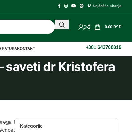
Najčešća pitanja
0.00
RSD
+381 643708819
TERATURA
KONTAKT
– saveti dr Kristofera
brega i
Kategorije
tecnost