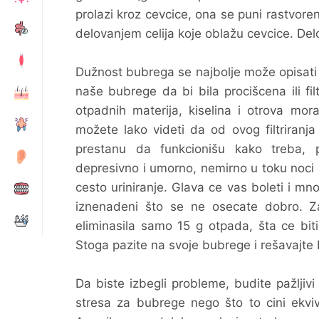
prolazi kroz cevcice, ona se puni rastvor
delovanjem celija koje oblažu cevcice. De
Dužnost bubrega se najbolje može opisati 
naše bubrege da bi bila procišcena ili fi
otpadnih materija, kiselina i otrova mor
možete lako videti da od ovog filtriranja
prestanu da funkcionišu kako treba,
depresivno i umorno, nemirno u toku noci i 
cesto uriniranje. Glava ce vas boleti i mno
iznenadeni što se ne osecate dobro. Zam
eliminasila samo 15 g otpada, šta ce biti
Stoga pazite na svoje bubrege i rešavajte 
Da biste izbegli probleme, budite pažljiv
stresa za bubrege nego što to cini ekvi