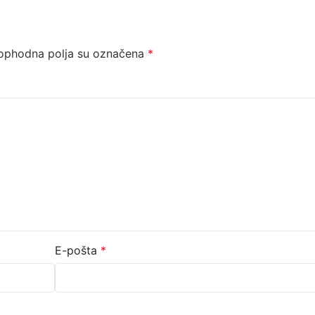
ophodna polja su označena
*
E-pošta
*