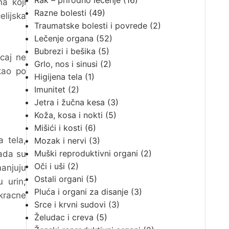
Rak – prirodno lečenje
(16)
a koji
Razne bolesti
(49)
elijska
Traumatske bolesti i povrede
(2)
Lečenje organa
(52)
Bubrezi i bešika
(5)
caj ne
Grlo, nos i sinusi
(2)
kao po
Higijena tela
(1)
Imunitet
(2)
Jetra i žučna kesa
(3)
Koža, kosa i nokti
(5)
Mišići i kosti
(6)
a tela,
Mozak i nervi
(3)
Muški reproduktivni organi
(2)
kada su
Oči i uši
(2)
manjuju
Ostali organi
(5)
u urin;
Pluća i organi za disanje
(3)
okracne
Srce i krvni sudovi
(3)
Želudac i creva
(5)