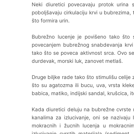
Neki diuretici povecavaju protok urina 
poboljšavaju cirkulaciju krvi u bubrezima,
što formira urin.
Bubrežno lucenje je povišeno tako što s
povecanjem bubrežnog snabdevanja krvi i c
tako što se poveca aktivnost srca. Ovo se 
durdevak, morski luk, zanovet metlaš.
Druge biljke rade tako što stimulišu celije
što su agatozma ili bucu, uva, vrsta klek
babica, matiko, indijski sandal, krušcica, it
Kada diuretici deluju na bubrežne cvrste 
kanalima za izlucivanje, oni se nazivaju li
mokracnih i žucnih lucenja u mokracnim
izlucivanje cvrstih materijala (sediment