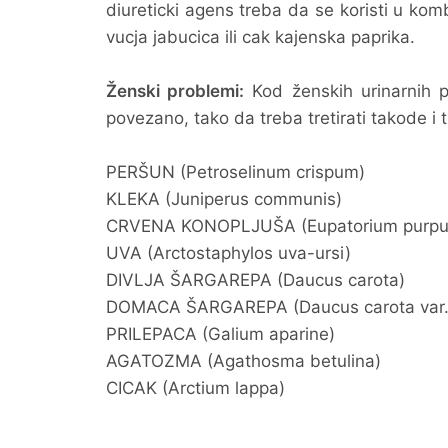
diureticki agens treba da se koristi u ko
vucja jabucica ili cak kajenska paprika.
Ženski problemi:
Kod ženskih urinarnih p
povezano, tako da treba tretirati takode i t
PERŠUN (Petroselinum crispum)
KLEKA (Juniperus communis)
CRVENA KONOPLJUŠA (Eupatorium purpu
UVA (Arctostaphylos uva-ursi)
DIVLJA ŠARGAREPA (Daucus carota)
DOMACA ŠARGAREPA (Daucus carota var. 
PRILEPACA (Galium aparine)
AGATOZMA (Agathosma betulina)
CICAK (Arctium lappa)