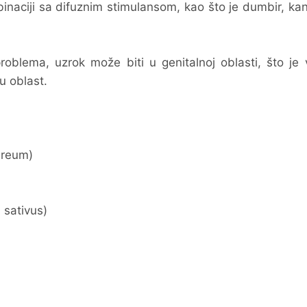
mbinaciji sa difuznim stimulansom, kao što je dumbir, k
roblema, uzrok može biti u genitalnoj oblasti, što je
u oblast.
reum)
sativus)