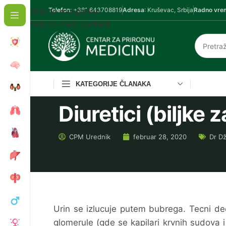
Skip to navigation
Telefon
: +381 643708819
Adresa
: Kruševac, Srbija
Radno vre
Skip to main content
KATEGORIJE ČLANAKA
Diuretici (biljke 
CPM
Urednik
februar 28, 2020
Dr Dž
Urin se izlucuje putem bubrega. Tecni deo
glomerule (gde se kapilari krvnih sudova 