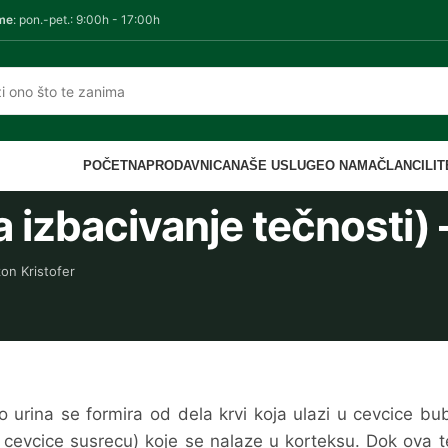
me
: pon.-pet.: 9:00h - 17:00h
POČETNA
PRODAVNICA
NAŠE USLUGE
O NAMA
ČLANCI
LI
za izbacivanje tečnosti) 
on Kristofer
 urina se formira od dela krvi koja ulazi u cevcice bu
i cevcice susrecu) koje se nalaze u korteksu. Dok ova 