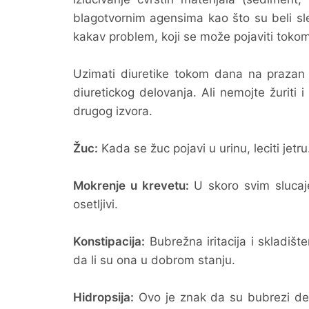
blagotvornim agensima kao što su beli slez, 
kakav problem, koji se može pojaviti toko
Uzimati diuretike tokom dana na prazan 
diuretickog delovanja. Ali nemojte žuriti 
drugog izvora.
Žuc:
Kada se žuc pojavi u urinu, leciti jetru
Mokrenje u krevetu:
U skoro svim slucaje
osetljivi.
Konstipacija:
Bubrežna iritacija i skladišt
da li su ona u dobrom stanju.
Hidropsija:
Ovo je znak da su bubrezi deli