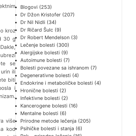
rektnim
Blogovi
(253)
Dr Džon Kristofer
(207)
Dr Nil Nidli
(34)
Dr Ričard Šulc
(9)
no kroz
Dr Robert Mendelson
(3)
od 30 g
Lečenje bolesti
(300)
 Dakle,
Alergijske bolesti
(9)
bubrezi
Autoimune bolesti
(7)
ete se
Bolesti povezane sa ishranom
(7)
rin ili
Degenerativne bolesti
(4)
te biti
Endokrine i metaboličke bolesti
(4)
osla i
Hronične bolesti
(2)
anizam.
Infektivne bolesti
(2)
Kancerogene bolesti
(16)
Mentalne bolesti
(6)
ra više
Prirodne metode lečenja
(205)
Psihičke bolesti i stanja
(6)
sa kod