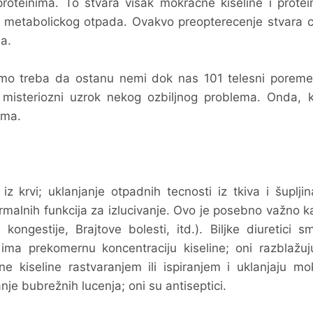
oteinima. To stvara višak mokracne kiseline i protein
g metabolickog otpada. Ovakvo preopterecenje stvara c
ja.
amo treba da ostanu nemi dok nas 101 telesni poreme
 misteriozni uzrok nekog ozbiljnog problema. Onda, 
ima.
iz krvi; uklanjanje otpadnih tecnosti iz tkiva i šupljin
rmalnih funkcija za izlucivanje. Ovo je posebno važno 
ongestije, Brajtove bolesti, itd.). Biljke diuretici s
n ima prekomernu koncentraciju kiseline; oni razblažuj
ne kiseline rastvaranjem ili ispiranjem i uklanjaju m
anje bubrežnih lucenja; oni su antiseptici.