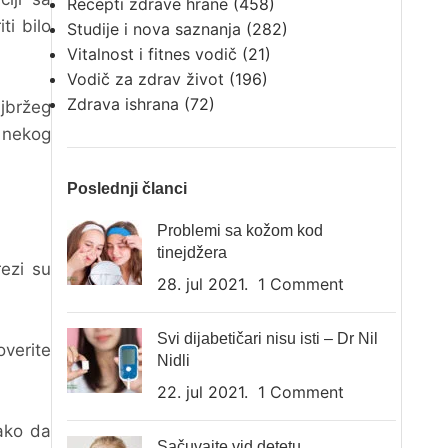
Recepti zdrave hrane
(458)
ti bilo
Studije i nova saznanja
(282)
Vitalnost i fitnes vodič
(21)
Vodič za zdrav život
(196)
Zdrava ishrana
(72)
jbržeg
z nekog
Poslednji članci
Problemi sa kožom kod
tinejdžera
ezi su
28. jul 2021.
1 Comment
Svi dijabetičari nisu isti – Dr Nil
overite
Nidli
22. jul 2021.
1 Comment
tako da
Sačuvajte vid detetu