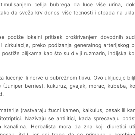
stimulisanjem celija bubrega da luce više urina, dok
 tako da sveža krv donosi više tecnosti i otpada na ukla
e podiže lokalni pritisak proširivanjem dovodnih sudo
irkulacije, preko podizanja generalnog arterijskog pr
postiže biljkama kao što su divlji ruzmarin, indijska ko
 za lucenje ili nerve u bubrežnom tkivu. Ovo ukljucuje bil
e (Juniper berries), kukuruz, gvajak, morac, kubeba, k
d.
materije (rastvaraju žucni kamen, kalkulus, pesak ili k
totriptici. Nazivaju se antilitici, kada sprecavaju pods
 kanalima. Herbalista mora da zna koji diuretici ut
, pesak, itd.), jer oni treba da se primene u kombina