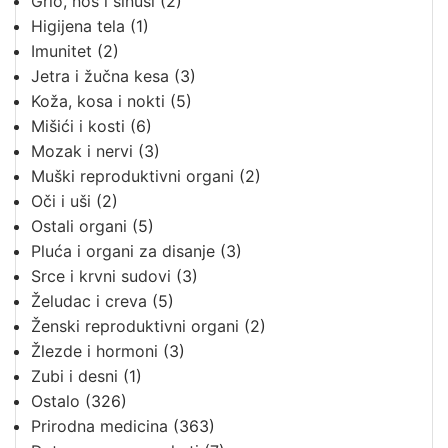
Grlo, nos i sinusi
(2)
Higijena tela
(1)
Imunitet
(2)
Jetra i žučna kesa
(3)
Koža, kosa i nokti
(5)
Mišići i kosti
(6)
Mozak i nervi
(3)
Muški reproduktivni organi
(2)
Oči i uši
(2)
Ostali organi
(5)
Pluća i organi za disanje
(3)
Srce i krvni sudovi
(3)
Želudac i creva
(5)
Ženski reproduktivni organi
(2)
Žlezde i hormoni
(3)
Zubi i desni
(1)
Ostalo
(326)
Prirodna medicina
(363)