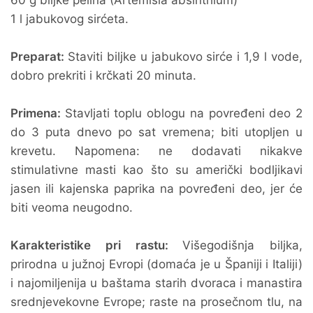
60 g biljke pelina (Artemisia absinthium)
1 l jabukovog sirćeta.
Preparat:
Staviti biljke u jabukovo sirće i 1,9 l vode,
dobro prekriti i krčkati 20 minuta.
Primena:
Stavljati toplu oblogu na povređeni deo 2
do 3 puta dnevo po sat vremena; biti utopljen u
krevetu. Napomena: ne dodavati nikakve
stimulativne masti kao što su američki bodljikavi
jasen ili kajenska paprika na povređeni deo, jer će
biti veoma neugodno.
Karakteristike pri rastu:
Višegodišnja biljka,
prirodna u južnoj Evropi (domaća je u Španiji i Italiji)
i najomiljenija u baštama starih dvoraca i manastira
srednjevekovne Evrope; raste na prosečnom tlu, na