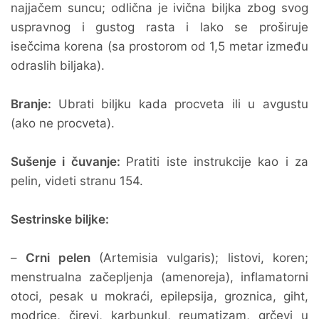
najjačem suncu; odlična je ivična biljka zbog svog
uspravnog i gustog rasta i lako se proširuje
isečcima korena (sa prostorom od 1,5 metar između
odraslih biljaka).
Branje:
Ubrati biljku kada procveta ili u avgustu
(ako ne procveta).
Sušenje i čuvanje:
Pratiti iste instrukcije kao i za
pelin, videti stranu 154.
Sestrinske biljke:
–
Crni pelen
(Artemisia vulgaris); listovi, koren;
menstrualna začepljenja (amenoreja), inflamatorni
otoci, pesak u mokraći, epilepsija, groznica, giht,
modrice, čirevi, karbunkul, reumatizam, grčevi u