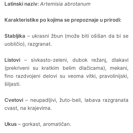
Latinski naziv:
Artemisia abrotanum
Karakteristike po kojima se prepoznaje u prirodi:
Stabljika
– ukrasni žbun (može biti ošišan da bi se
uobličio), razgranat.
Listovi
– sivkasto-zeleni, dubok režanj, dlakavi
(prekriveni su kratkim belim dlačicama), mekani,
fino razdvojeni delovi su veoma vitki, pravolinijski,
šiljasti.
Cvetovi
– neupadljivi, žuto-beli, labava razgranata
cvast, na krajevima.
Ukus
– gorkast, aromatičan.