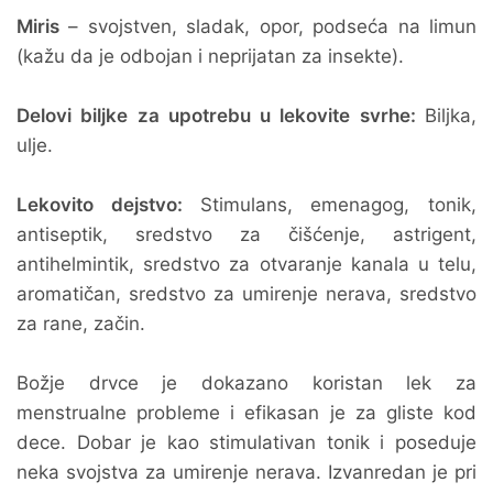
Miris
– svojstven, sladak, opor, podseća na limun
(kažu da je odbojan i neprijatan za insekte).
Delovi biljke za upotrebu u lekovite svrhe:
Biljka,
ulje.
Lekovito dejstvo:
Stimulans, emenagog, tonik,
antiseptik, sredstvo za čišćenje, astrigent,
antihelmintik, sredstvo za otvaranje kanala u telu,
aromatičan, sredstvo za umirenje nerava, sredstvo
za rane, začin.
Božje drvce je dokazano koristan lek za
menstrualne probleme i efikasan je za gliste kod
dece. Dobar je kao stimulativan tonik i poseduje
neka svojstva za umirenje nerava. Izvanredan je pri