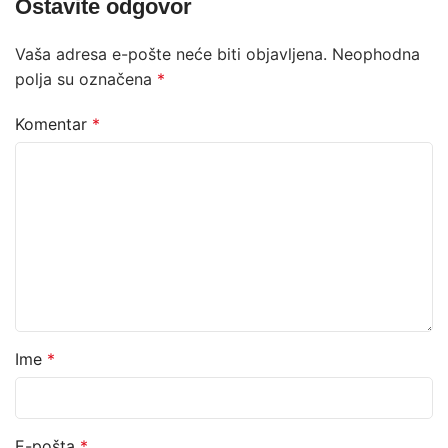
Ostavite odgovor
Vaša adresa e-pošte neće biti objavljena.
Neophodna
polja su označena
*
Komentar
*
Ime
*
E-pošta
*