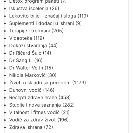
Detox program paketi
(7)
Iskustva iscelenja
(26)
Lekovito bilje – značaj i uloga
(119)
Suplementi i dodaci u ishrani
(9)
Terapije i tretmani
(205)
Videoteka
(119)
Dokazi stvaranja
(44)
Dr Ričard Šulc
(14)
Dr Šang Li
(16)
Dr Walter Veith
(15)
Nikola Marković
(30)
Živeti u skladu sa prirodom
(1.173)
Duhovni vodič
(146)
Recepti zdrave hrane
(458)
Studije i nova saznanja
(282)
Vitalnost i fitnes vodič
(21)
Vodič za zdrav život
(196)
Zdrava ishrana
(72)