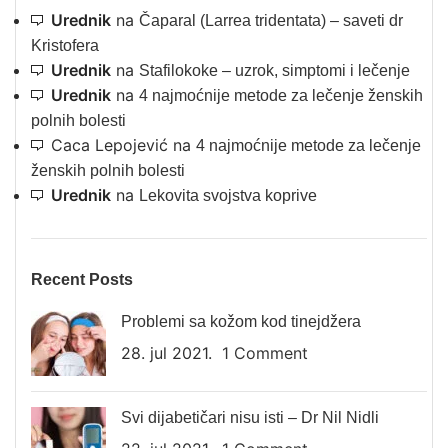
Urednik
na
Čaparal (Larrea tridentata) – saveti dr
Kristofera
Urednik
na
Stafilokoke – uzrok, simptomi i lečenje
Urednik
na
4 najmoćnije metode za lečenje ženskih
polnih bolesti
Caca Lepojević
na
4 najmoćnije metode za lečenje
ženskih polnih bolesti
Urednik
na
Lekovita svojstva koprive
Recent Posts
Problemi sa kožom kod tinejdžera
28. jul 2021.
1 Comment
Svi dijabetičari nisu isti – Dr Nil Nidli