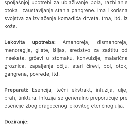
spoljašnjoj upotrebi za ublaživanje bola, razbijanje
otoka i zaustavljanje stanja gangrene. Ima i korisna
svojstva za izvlačenje komadića drveta, trna, itd. iz
kože.
Lekovita upotreba:
Amenoreja, dismenoreja,
menoragija, gliste, išijas, sredstvo za zaštitu od
insekata, grčevi u stomaku, konvulzije, malarična
groznica, zapaljenje očiju, stari čirevi, bol, otok,
gangrena, povrede, itd.
Preparati:
Esencija, tečni ekstrakt, infuzija, ulje,
prah, tinktura. Infuzija se generalno preporučuje pre
esencije zbog dragocenog lekovitog eteričnog ulja.
Doziranje: