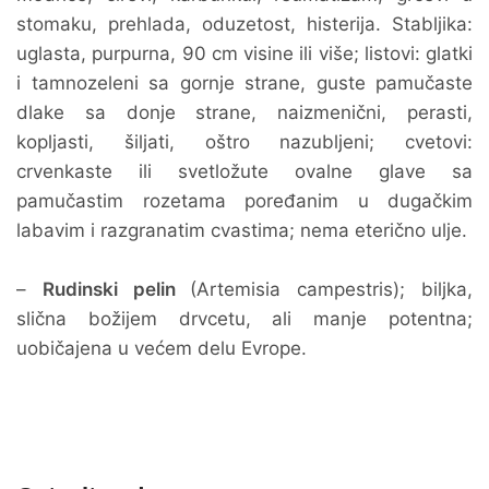
stomaku, prehlada, oduzetost, histerija. Stabljika:
uglasta, purpurna, 90 cm visine ili više; listovi: glatki
i tamnozeleni sa gornje strane, guste pamučaste
dlake sa donje strane, naizmenični, perasti,
kopljasti, šiljati, oštro nazubljeni; cvetovi:
crvenkaste ili svetložute ovalne glave sa
pamučastim rozetama poređanim u dugačkim
labavim i razgranatim cvastima; nema eterično ulje.
–
Rudinski pelin
(Artemisia campestris); biljka,
slična božijem drvcetu, ali manje potentna;
uobičajena u većem delu Evrope.