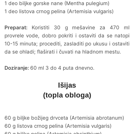
1 deo biljke gorske nane (Mentha pulegium)
1 deo listova crnog pelina (Artemisia vulgaris)
Preparat:
Koristiti 30 g mešavine za 470 ml
provrele vode, dobro pokriti i ostaviti da se natopi
10-15 minuta; procediti, zasladiti po ukusu i ostaviti
da se ohladi; flaširati i čuvati na hladnom mestu.
Doziranje:
60 ml 3 do 4 puta dnevno.
Išijas
(topla obloga)
60 g biljke božijeg drvceta (Artemisia abrotanum)
60 g listova crnog pelina (Artemisia vulgaris)