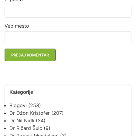
Veb mesto
Kategorije
Blogovi
(253)
Dr Džon Kristofer
(207)
Dr Nil Nidli
(34)
Dr Ričard Šulc
(9)
Dr Robert Mendelson
(3)