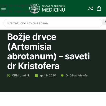
Skip to navigation
Skip to main content
Božje drvce
(Artemisia
abrotanum) – saveti
dr Kristofera
CPM
Urednik
april 9, 2020
Dr Džon Kristofer