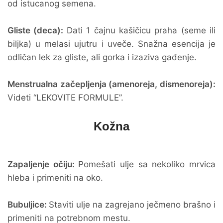
od istucanog semena.
Gliste (deca):
Dati 1 čajnu kašičicu praha (seme ili
biljka) u melasi ujutru i uveče. Snažna esencija je
odličan lek za gliste, ali gorka i izaziva gađenje.
Menstrualna začepljenja (amenoreja, dismenoreja):
Videti “LEKOVITE FORMULE”.
Kožna
Zapaljenje očiju:
Pomešati ulje sa nekoliko mrvica
hleba i primeniti na oko.
Bubuljice:
Staviti ulje na zagrejano ječmeno brašno i
primeniti na potrebnom mestu.