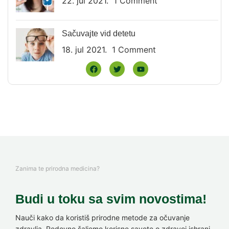
22. jul 2021.
1 Comment
Sačuvajte vid detetu
18. jul 2021.
1 Comment
Zanima te prirodna medicina?
Budi u toku sa svim novostima!
Nauči kako da koristiš prirodne metode za očuvanje
zdravlja. Redovno šaljemo korisne savete o zdravoj ishrani,