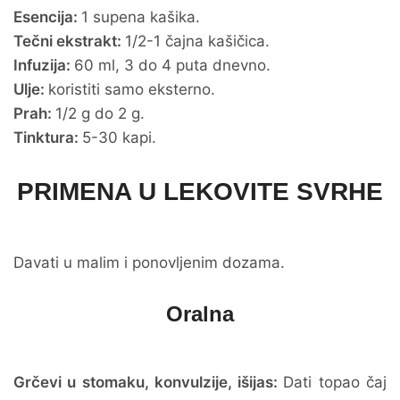
Esencija:
1 supena kašika.
Tečni ekstrakt:
1/2-1 čajna kašičica.
Infuzija:
60 ml, 3 do 4 puta dnevno.
Ulje:
koristiti samo eksterno.
Prah:
1/2 g do 2 g.
Tinktura:
5-30 kapi.
PRIMENA U LEKOVITE SVRHE
Davati u malim i ponovljenim dozama.
Oralna
Grčevi u stomaku, konvulzije, išijas:
Dati topao čaj