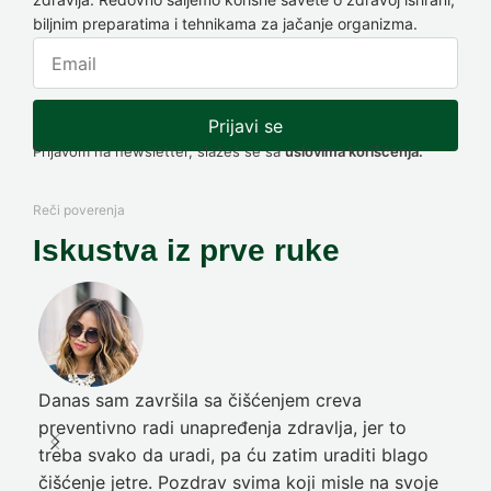
biljnim preparatima i tehnikama za jačanje organizma.
Prijavi se
Prijavom na newsletter, slažeš se sa
uslovima korišćenja.
Reči poverenja
Iskustva iz prve ruke
Danas sam završila sa čišćenjem creva
Pre
preventivno radi unapređenja zdravlja, jer to
poč
treba svako da uradi, pa ću zatim uraditi blago
nep
čišćenje jetre. Pozdrav svima koji misle na svoje
sja