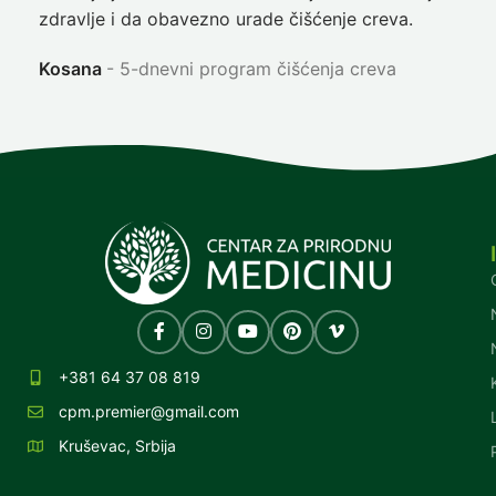
zdravlje i da obavezno urade čišćenje creva.
Ni
Kosana
5-dnevni program čišćenja creva
+381 64 37 08 819
cpm.premier@gmail.com
Kruševac, Srbija