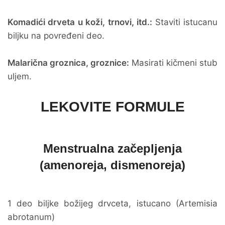
Komadići drveta u koži, trnovi, itd.:
Staviti istucanu
biljku na povređeni deo.
Malarična groznica, groznice:
Masirati kičmeni stub
uljem.
LEKOVITE FORMULE
Menstrualna začepljenja
(amenoreja, dismenoreja)
1 deo biljke božijeg drvceta, istucano (Artemisia
abrotanum)