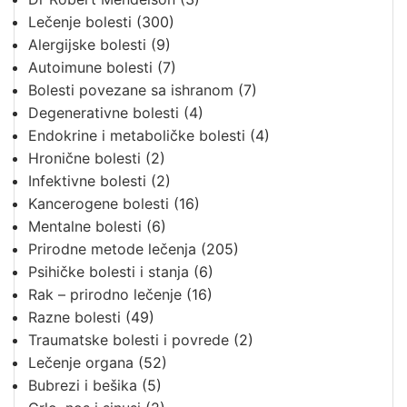
Lečenje bolesti
(300)
Alergijske bolesti
(9)
Autoimune bolesti
(7)
Bolesti povezane sa ishranom
(7)
Degenerativne bolesti
(4)
Endokrine i metaboličke bolesti
(4)
Hronične bolesti
(2)
Infektivne bolesti
(2)
Kancerogene bolesti
(16)
Mentalne bolesti
(6)
Prirodne metode lečenja
(205)
Psihičke bolesti i stanja
(6)
Rak – prirodno lečenje
(16)
Razne bolesti
(49)
Traumatske bolesti i povrede
(2)
Lečenje organa
(52)
Bubrezi i bešika
(5)