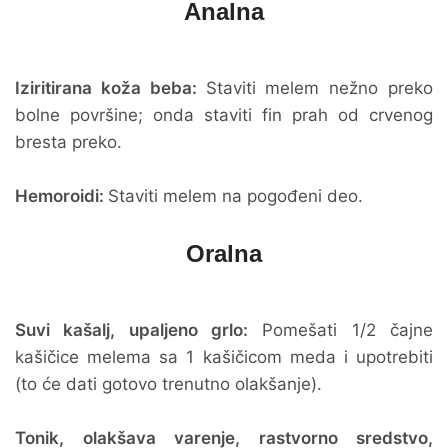
Analna
Iziritirana koža beba:
Staviti melem nežno preko
bolne površine; onda staviti fin prah od crvenog
bresta preko.
Hemoroidi:
Staviti melem na pogođeni deo.
Oralna
Suvi kašalj, upaljeno grlo:
Pomešati 1/2 čajne
kašičice melema sa 1 kašičicom meda i upotrebiti
(to će dati gotovo trenutno olakšanje).
Tonik, olakšava varenje, rastvorno sredstvo,