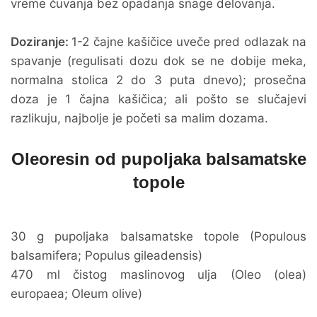
vreme čuvanja bez opadanja snage delovanja.
Doziranje:
1-2 čajne kašičice uveče pred odlazak na
spavanje (regulisati dozu dok se ne dobije meka,
normalna stolica 2 do 3 puta dnevo); prosečna
doza je 1 čajna kašičica; ali pošto se slučajevi
razlikuju, najbolje je početi sa malim dozama.
Oleoresin od pupoljaka balsamatske
topole
30 g pupoljaka balsamatske topole (Populous
balsamifera; Populus gileadensis)
470 ml čistog maslinovog ulja (Oleo (olea)
europaea; Oleum olive)