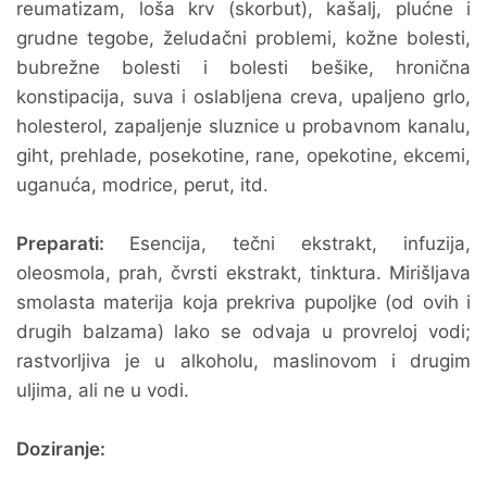
reumatizam, loša krv (skorbut), kašalj, plućne i
grudne tegobe, želudačni problemi, kožne bolesti,
bubrežne bolesti i bolesti bešike, hronična
konstipacija, suva i oslabljena creva, upaljeno grlo,
holesterol, zapaljenje sluznice u probavnom kanalu,
giht, prehlade, posekotine, rane, opekotine, ekcemi,
uganuća, modrice, perut, itd.
Preparati:
Esencija, tečni ekstrakt, infuzija,
oleosmola, prah, čvrsti ekstrakt, tinktura. Mirišljava
smolasta materija koja prekriva pupoljke (od ovih i
drugih balzama) lako se odvaja u provreloj vodi;
rastvorljiva je u alkoholu, maslinovom i drugim
uljima, ali ne u vodi.
Doziranje: