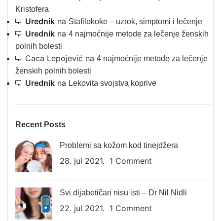
Kristofera
Urednik
na
Stafilokoke – uzrok, simptomi i lečenje
Urednik
na
4 najmoćnije metode za lečenje ženskih
polnih bolesti
Caca Lepojević
na
4 najmoćnije metode za lečenje
ženskih polnih bolesti
Urednik
na
Lekovita svojstva koprive
Recent Posts
Problemi sa kožom kod tinejdžera
28. jul 2021.
1 Comment
Svi dijabetičari nisu isti – Dr Nil Nidli
22. jul 2021.
1 Comment