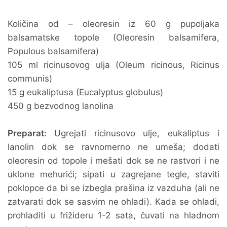
Količina od – oleoresin iz 60 g pupoljaka
balsamatske topole (Oleoresin balsamifera,
Populous balsamifera)
105 ml ricinusovog ulja (Oleum ricinous, Ricinus
communis)
15 g eukaliptusa (Eucalyptus globulus)
450 g bezvodnog lanolina
Preparat:
Ugrejati ricinusovo ulje, eukaliptus i
lanolin dok se ravnomerno ne umeša; dodati
oleoresin od topole i mešati dok se ne rastvori i ne
uklone mehurići; sipati u zagrejane tegle, staviti
poklopce da bi se izbegla prašina iz vazduha (ali ne
zatvarati dok se sasvim ne ohladi). Kada se ohladi,
prohladiti u frižideru 1-2 sata, čuvati na hladnom