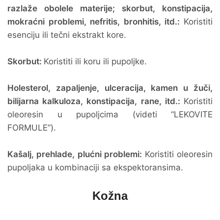
razlaže obolele materije; skorbut, konstipacija,
mokraćni problemi, nefritis, bronhitis, itd.:
Koristiti
esenciju ili tečni ekstrakt kore.
Skorbut:
Koristiti ili koru ili pupoljke.
Holesterol, zapaljenje, ulceracija, kamen u žuči,
bilijarna kalkuloza, konstipacija, rane, itd.:
Koristiti
oleoresin u pupoljcima (videti “LEKOVITE
FORMULE”).
Kašalj, prehlade, plućni problemi:
Koristiti oleoresin
pupoljaka u kombinaciji sa ekspektoransima.
Kožna