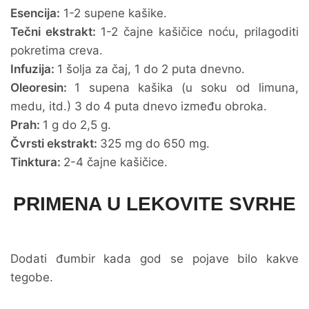
Esencija:
1-2 supene kašike.
Tečni ekstrakt:
1-2 čajne kašičice noću, prilagoditi
pokretima creva.
Infuzija:
1 šolja za čaj, 1 do 2 puta dnevno.
Oleoresin:
1 supena kašika (u soku od limuna,
medu, itd.) 3 do 4 puta dnevo između obroka.
Prah:
1 g do 2,5 g.
Čvrsti ekstrakt:
325 mg do 650 mg.
Tinktura:
2-4 čajne kašičice.
PRIMENA U LEKOVITE SVRHE
Dodati đumbir kada god se pojave bilo kakve
tegobe.