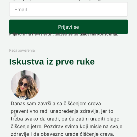
Prijavi se
Prijavom na newsletter, slažeš se sa
uslovima korišćenja.
Reči poverenja
Iskustva iz prve ruke
Danas sam završila sa čišćenjem creva
Pre
preventivno radi unapređenja zdravlja, jer to
poč
treba svako da uradi, pa ću zatim uraditi blago
nep
čišćenje jetre. Pozdrav svima koji misle na svoje
sja
zdravlje i da obavezno urade čišćenje creva.