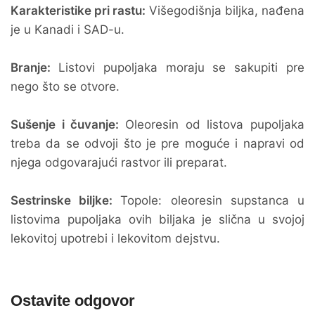
Karakteristike pri rastu:
Višegodišnja biljka, nađena
je u Kanadi i SAD-u.
Branje:
Listovi pupoljaka moraju se sakupiti pre
nego što se otvore.
Sušenje i čuvanje:
Oleoresin od listova pupoljaka
treba da se odvoji što je pre moguće i napravi od
njega odgovarajući rastvor ili preparat.
Sestrinske biljke:
Topole: oleoresin supstanca u
listovima pupoljaka ovih biljaka je slična u svojoj
lekovitoj upotrebi i lekovitom dejstvu.
Ostavite odgovor