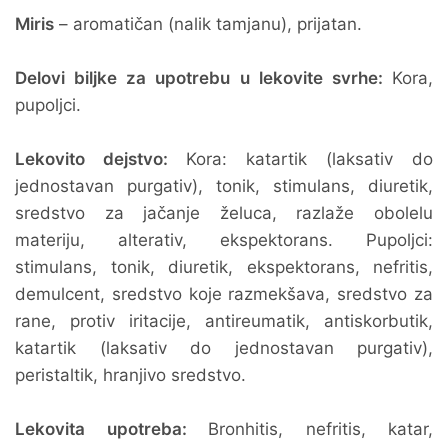
Miris
– aromatičan (nalik tamjanu), prijatan.
Delovi biljke za upotrebu u lekovite svrhe:
Kora,
pupoljci.
Lekovito dejstvo:
Kora: katartik (laksativ do
jednostavan purgativ), tonik, stimulans, diuretik,
sredstvo za jačanje želuca, razlaže obolelu
materiju, alterativ, ekspektorans. Pupoljci:
stimulans, tonik, diuretik, ekspektorans, nefritis,
demulcent, sredstvo koje razmekšava, sredstvo za
rane, protiv iritacije, antireumatik, antiskorbutik,
katartik (laksativ do jednostavan purgativ),
peristaltik, hranjivo sredstvo.
Lekovita upotreba:
Bronhitis, nefritis, katar,