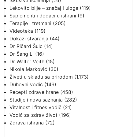
Iskustva iscelenja
(26)
Lekovito bilje – značaj i uloga
(119)
Suplementi i dodaci u ishrani
(9)
Terapije i tretmani
(205)
Videoteka
(119)
Dokazi stvaranja
(44)
Dr Ričard Šulc
(14)
Dr Šang Li
(16)
Dr Walter Veith
(15)
Nikola Marković
(30)
Živeti u skladu sa prirodom
(1.173)
Duhovni vodič
(146)
Recepti zdrave hrane
(458)
Studije i nova saznanja
(282)
Vitalnost i fitnes vodič
(21)
Vodič za zdrav život
(196)
Zdrava ishrana
(72)