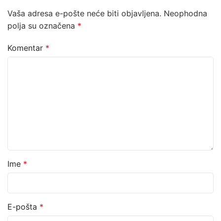
Vaša adresa e-pošte neće biti objavljena.
Neophodna
polja su označena
*
Komentar
*
Ime
*
E-pošta
*