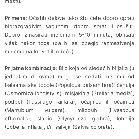
mestu.
Primena:
Očistiti delove tako što ćete dobro oprati
biorazgradivim sapunom, dobro isprati i osušiti.
Dobro izmasirati melemom 5-10 minuta, obrisati
višak nakon toga (da bi se izbeglo razmazivanje
melema na krevet ili odeću).
Prijatne kombinacije:
Bilo koja od sledećih biljaka (u
jednakim delovma) mogu se dodati melemu od
balsamatske topole (Populous balsamifera): čehulja
(Osmorhiza longistylis), mišjakinja (Stellaria media),
podbel (Tussilago farfara), očajnica ili očajnica
(Marrubium vulgare), miloduh (Hyssopus
officinalis), sladić (Glycyrrhiza glabra), lobelija
(Lobelia inflata), i/ili salvija (Salvia colorata).