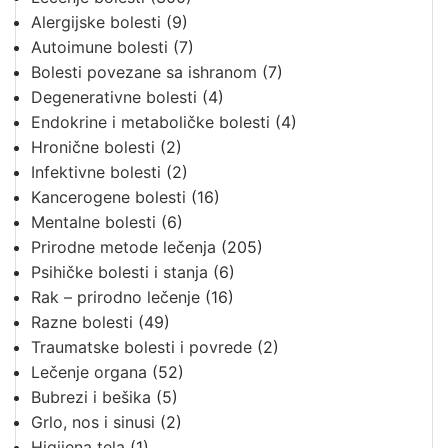
Alergijske bolesti
(9)
Autoimune bolesti
(7)
Bolesti povezane sa ishranom
(7)
Degenerativne bolesti
(4)
Endokrine i metaboličke bolesti
(4)
Hronične bolesti
(2)
Infektivne bolesti
(2)
Kancerogene bolesti
(16)
Mentalne bolesti
(6)
Prirodne metode lečenja
(205)
Psihičke bolesti i stanja
(6)
Rak – prirodno lečenje
(16)
Razne bolesti
(49)
Traumatske bolesti i povrede
(2)
Lečenje organa
(52)
Bubrezi i bešika
(5)
Grlo, nos i sinusi
(2)
Higijena tela
(1)