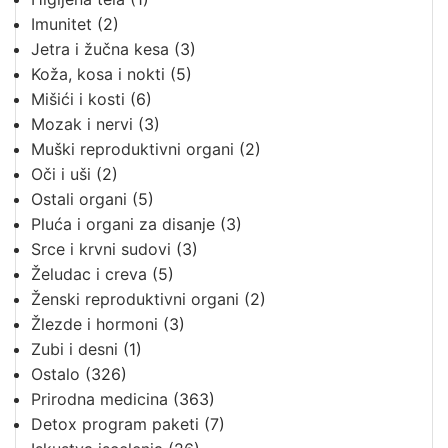
Imunitet
(2)
Jetra i žučna kesa
(3)
Koža, kosa i nokti
(5)
Mišići i kosti
(6)
Mozak i nervi
(3)
Muški reproduktivni organi
(2)
Oči i uši
(2)
Ostali organi
(5)
Pluća i organi za disanje
(3)
Srce i krvni sudovi
(3)
Želudac i creva
(5)
Ženski reproduktivni organi
(2)
Žlezde i hormoni
(3)
Zubi i desni
(1)
Ostalo
(326)
Prirodna medicina
(363)
Detox program paketi
(7)