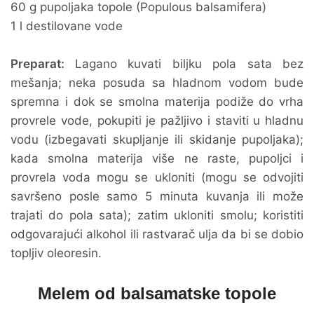
60 g pupoljaka topole (Populous balsamifera)
1 l destilovane vode
Preparat:
Lagano kuvati biljku pola sata bez
mešanja; neka posuda sa hladnom vodom bude
spremna i dok se smolna materija podiže do vrha
provrele vode, pokupiti je pažljivo i staviti u hladnu
vodu (izbegavati skupljanje ili skidanje pupoljaka);
kada smolna materija više ne raste, pupoljci i
provrela voda mogu se ukloniti (mogu se odvojiti
savršeno posle samo 5 minuta kuvanja ili može
trajati do pola sata); zatim ukloniti smolu; koristiti
odgovarajući alkohol ili rastvarač ulja da bi se dobio
topljiv oleoresin.
Melem od balsamatske topole