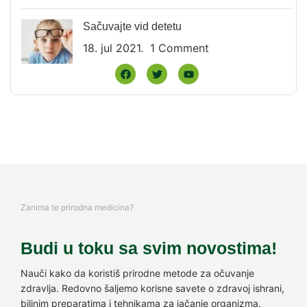
Sačuvajte vid detetu
18. jul 2021.
1 Comment
Zanima te prirodna medicina?
Budi u toku sa svim novostima!
Nauči kako da koristiš prirodne metode za očuvanje
zdravlja. Redovno šaljemo korisne savete o zdravoj ishrani,
biljnim preparatima i tehnikama za jačanje organizma.