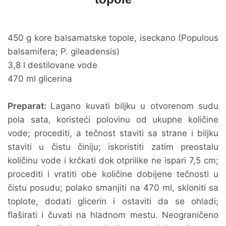
450 g kore balsamatske topole, iseckano (Populous
balsamifera; P. gileadensis)
3,8 l destilovane vode
470 ml glicerina
Preparat:
Lagano kuvati biljku u otvorenom sudu
pola sata, koristeći polovinu od ukupne količine
vode; procediti, a tečnost staviti sa strane i biljku
staviti u čistu činiju; iskoristiti zatim preostalu
količinu vode i krčkati dok otprilike ne ispari 7,5 cm;
procediti i vratiti obe količine dobijene tečnosti u
čistu posudu; polako smanjiti na 470 ml, skloniti sa
toplote, dodati glicerin i ostaviti da se ohladi;
flaširati i čuvati na hladnom mestu. Neograničeno