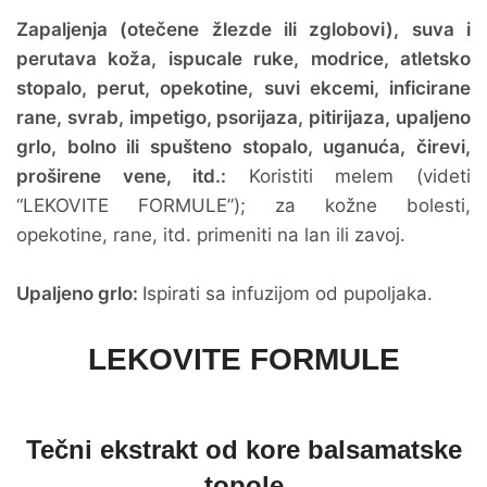
Zapaljenja (otečene žlezde ili zglobovi), suva i
perutava koža, ispucale ruke, modrice, atletsko
stopalo, perut, opekotine, suvi ekcemi, inficirane
rane, svrab, impetigo, psorijaza, pitirijaza, upaljeno
grlo, bolno ili spušteno stopalo, uganuća, čirevi,
proširene vene, itd.:
Koristiti melem (videti
“LEKOVITE FORMULE”); za kožne bolesti,
opekotine, rane, itd. primeniti na lan ili zavoj.
Upaljeno grlo:
Ispirati sa infuzijom od pupoljaka.
LEKOVITE FORMULE
Tečni ekstrakt od kore balsamatske
topole