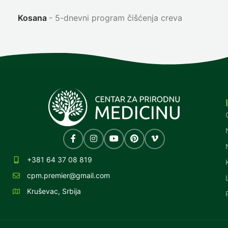
Ni
Kosana
5-dnevni program čišćenja creva
+381 64 37 08 819
cpm.premier@gmail.com
Kruševac, Srbija