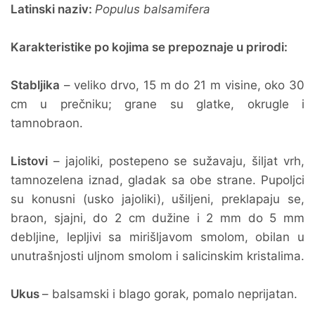
Latinski naziv:
Populus balsamifera
Karakteristike po kojima se prepoznaje u prirodi:
Stabljika
– veliko drvo, 15 m do 21 m visine, oko 30
cm u prečniku; grane su glatke, okrugle i
tamnobraon.
Listovi
– jajoliki, postepeno se sužavaju, šiljat vrh,
tamnozelena iznad, gladak sa obe strane. Pupoljci
su konusni (usko jajoliki), ušiljeni, preklapaju se,
braon, sjajni, do 2 cm dužine i 2 mm do 5 mm
debljine, lepljivi sa mirišljavom smolom, obilan u
unutrašnjosti uljnom smolom i salicinskim kristalima.
Ukus
– balsamski i blago gorak, pomalo neprijatan.