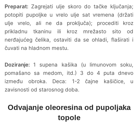
Preparat:
Zagrejati ulje skoro do tačke ključanja;
potopiti pupoljke u vrelo ulje sat vremena (držati
ulje vrelo, ali ne da proključa); procediti kroz
prikladnu tkaninu ili kroz mrežasto sito od
nerđajućeg čelika, ostaviti da se ohladi, flaširati i
čuvati na hladnom mestu.
Doziranje:
1 supena kašika (u limunovom soku,
pomašano sa medom, itd.) 3 do 4 puta dnevo
između obroka. Deca: 1-2 čajne kašičice, u
zavisnosti od starosnog doba.
Odvajanje oleoresina od pupoljaka
topole