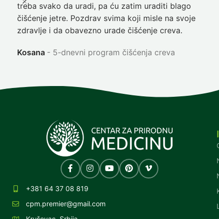
treba svako da uradi, pa ću zatim uraditi blago
nep
čišćenje jetre. Pozdrav svima koji misle na svoje
sja
zdravlje i da obavezno urade čišćenje creva.
Ni
Kosana
5-dnevni program čišćenja creva
+381 64 37 08 819
cpm.premier@gmail.com
Kruševac, Srbija