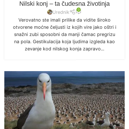
Nilski konj – ta čudesna životinja
0
Urednik
Verovatno ste imali prilike da vidite široko
otvorene moćne čeljusti iz kojih vire jako oštri i
snažni zubi sposobni da manji čamac pregrizu
na pola. Gestikulacija koja ljudima izgleda kao
zevanje kod nilskog konja zapravo...