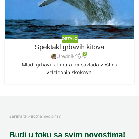
OSTALO
Spektakl grbavih kitova
0
Urednik
Mladi grbavi kit mora da savlada veštinu
velelepnih skokova.
Zanima te prirodna medicina?
Budi u toku sa svim novostima!