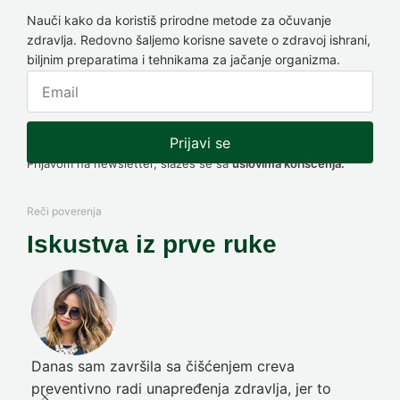
Nauči kako da koristiš prirodne metode za očuvanje
zdravlja. Redovno šaljemo korisne savete o zdravoj ishrani,
biljnim preparatima i tehnikama za jačanje organizma.
Prijavi se
Prijavom na newsletter, slažeš se sa
uslovima korišćenja.
Reči poverenja
Iskustva iz prve ruke
Danas sam završila sa čišćenjem creva
Pre
preventivno radi unapređenja zdravlja, jer to
poč