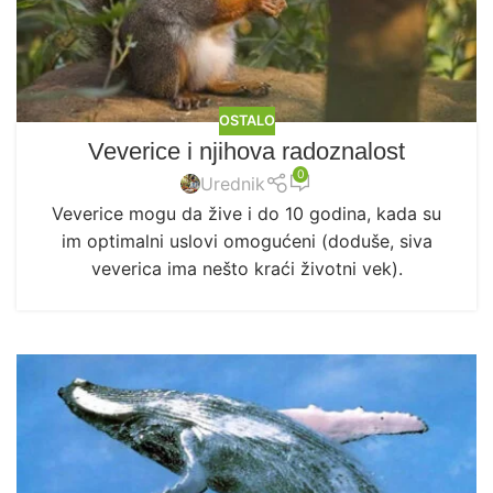
OSTALO
Veverice i njihova radoznalost
0
Urednik
Veverice mogu da žive i do 10 godina, kada su
im optimalni uslovi omogućeni (doduše, siva
veverica ima nešto kraći životni vek).