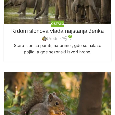
OSTALO
Krdom slonova vlada najstarija ženka
0
Urednik
Stara slonica pamti, na primer, gde se nalaze
pojila, a gde sezonski izvori hrane.