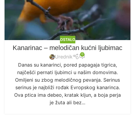
OSTALO
Kanarinac – melodičan kućni ljubimac
0
Urednik
Danas su kanarinci, pored papagaja tigrica,
najčešći pernati ljubimci u našim domovima.
Omiljeni su zbog melodičnog pevanja. Serinus
serinus je najbliži rođak Evropskog kanarinca.
Ova ptica ima debeo, kratak kljun, a boja perja
je žuta ali bez...