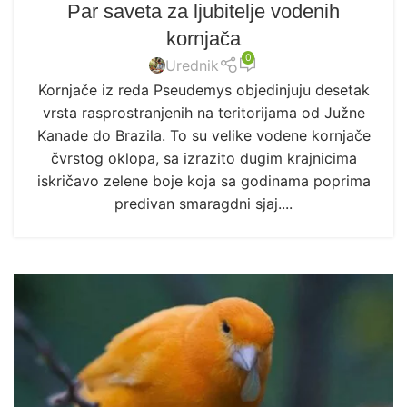
Par saveta za ljubitelje vodenih
kornjača
0
Urednik
Kornjače iz reda Pseudemys objedinjuju desetak
vrsta rasprostranjenih na teritorijama od Južne
Kanade do Brazila. To su velike vodene kornjače
čvrstog oklopa, sa izrazito dugim krajnicima
iskričavo zelene boje koja sa godinama poprima
predivan smaragdni sjaj....