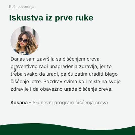
Reči poverenja
Iskustva iz prve ruke
Danas sam završila sa čišćenjem creva
Pre
preventivno radi unapređenja zdravlja, jer to
poč
treba svako da uradi, pa ću zatim uraditi blago
nep
čišćenje jetre. Pozdrav svima koji misle na svoje
sja
zdravlje i da obavezno urade čišćenje creva.
Ni
Kosana
5-dnevni program čišćenja creva