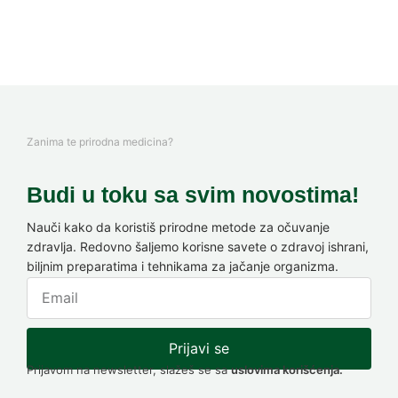
Zanima te prirodna medicina?
Budi u toku sa svim novostima!
Nauči kako da koristiš prirodne metode za očuvanje
zdravlja. Redovno šaljemo korisne savete o zdravoj ishrani,
biljnim preparatima i tehnikama za jačanje organizma.
Prijavi se
Prijavom na newsletter, slažeš se sa
uslovima korišćenja.