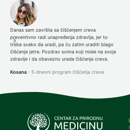
Danas sam završila sa čišćenjem creva
Pre
preventivno radi unapređenja zdravlja, jer to
poč
treba svako da uradi, pa ću zatim uraditi blago
nep
čišćenje jetre. Pozdrav svima koji misle na svoje
sja
zdravlje i da obavezno urade čišćenje creva.
Ni
Kosana
5-dnevni program čišćenja creva