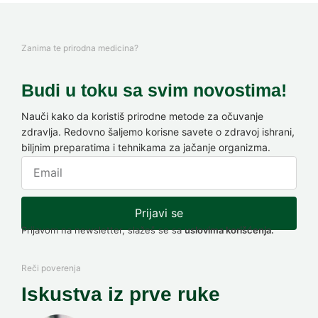
Zanima te prirodna medicina?
Budi u toku sa svim novostima!
Nauči kako da koristiš prirodne metode za očuvanje
zdravlja. Redovno šaljemo korisne savete o zdravoj ishrani,
biljnim preparatima i tehnikama za jačanje organizma.
Prijavi se
Prijavom na newsletter, slažeš se sa
uslovima korišćenja.
Reči poverenja
Iskustva iz prve ruke