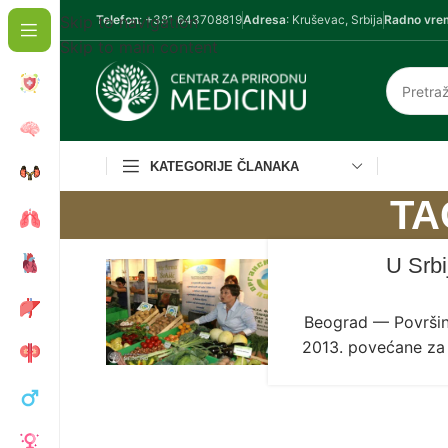
Skip to navigation
Telefon
: +381 643708819
Adresa
: Kruševac, Srbija
Radno vre
Skip to main content
KATEGORIJE ČLANAKA
TA
U Srbi
Beograd — Površin
2013. povećane za 