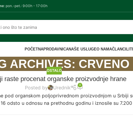
me
: pon.-pet.: 9:00h - 17:00h
POČETNA
PRODAVNICA
NAŠE USLUGE
O NAMA
ČLANCI
LI
G ARCHIVES: CRVENO
OSTALO
ji raste procenat organske proizvodnje hrane
0
Posted by
Urednik
e pod organskom poljoprivrednom proizvodnjom u Srbiji s
16 odsto u odnosu na prethodnu godinu i iznosile su 7.200 