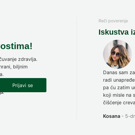
Reči poverenja
Iskustva i
vostima!
uvanje zdravlja.
rani, biljnim
Danas sam zav
a.
radi unapređen
Prijavi se
pa ću zatim ur
ja.
koji misle na 
čišćenje creva
Kosana
5-dn