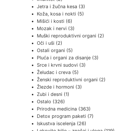
Jetra i žučna kesa
(3)
Koža, kosa i nokti
(5)
Mišići i kosti
(6)
Mozak i nervi
(3)
Muški reproduktivni organi
(2)
Oči i uši
(2)
Ostali organi
(5)
Pluća i organi za disanje
(3)
Srce i krvni sudovi
(3)
Želudac i creva
(5)
Ženski reproduktivni organi
(2)
Žlezde i hormoni
(3)
Zubi i desni
(1)
Ostalo
(326)
Prirodna medicina
(363)
Detox program paketi
(7)
Iskustva iscelenja
(26)
Lekovito bilje – značaj i uloga
(119)