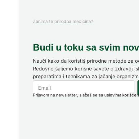
Zanima te prirodna medicina?
Budi u toku sa svim no
Nauči kako da koristiš prirodne metode za oč
Redovno šaljemo korisne savete o zdravoj ish
preparatima i tehnikama za jačanje organizm
Prijavom na newsletter, slažeš se sa
uslovima korišćen