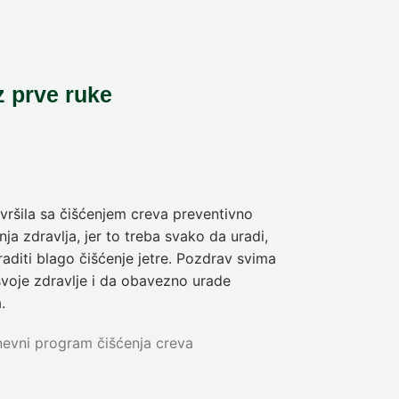
z prve ruke
ršila sa čišćenjem creva preventivno
Pre deset dan
ja zdravlja, jer to treba svako da uradi,
sam da se pra
aditi blago čišćenje jetre. Pozdrav svima
olakšanje veli
svoje zdravlje i da obavezno urade
Nina
5-dnev
.
evni program čišćenja creva