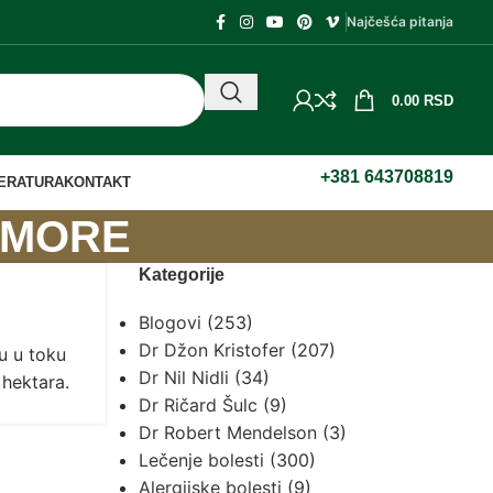
Najčešća pitanja
0.00
RSD
+381 643708819
TERATURA
KONTAKT
 MORE
Kategorije
Blogovi
(253)
Dr Džon Kristofer
(207)
u u toku
Dr Nil Nidli
(34)
hektara.
Dr Ričard Šulc
(9)
Dr Robert Mendelson
(3)
Lečenje bolesti
(300)
Alergijske bolesti
(9)