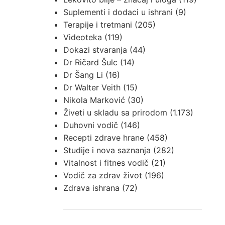
Suplementi i dodaci u ishrani
(9)
Terapije i tretmani
(205)
Videoteka
(119)
Dokazi stvaranja
(44)
Dr Ričard Šulc
(14)
Dr Šang Li
(16)
Dr Walter Veith
(15)
Nikola Marković
(30)
Živeti u skladu sa prirodom
(1.173)
Duhovni vodič
(146)
Recepti zdrave hrane
(458)
Studije i nova saznanja
(282)
Vitalnost i fitnes vodič
(21)
Vodič za zdrav život
(196)
Zdrava ishrana
(72)