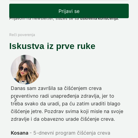
Prijavi se
Prijavom na newsletter, slažeš se sa
uslovima korišćenja.
Reči poverenja
Iskustva iz prve ruke
Danas sam završila sa čišćenjem creva
Pre
preventivno radi unapređenja zdravlja, jer to
poč
treba svako da uradi, pa ću zatim uraditi blago
nep
čišćenje jetre. Pozdrav svima koji misle na svoje
sja
zdravlje i da obavezno urade čišćenje creva.
Ni
Kosana
5-dnevni program čišćenja creva