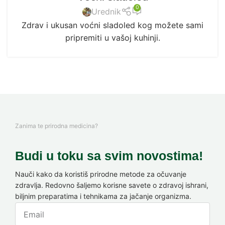
0
Urednik
Zdrav i ukusan voćni sladoled kog možete sami
pripremiti u vašoj kuhinji.
Zanima te prirodna medicina?
Budi u toku sa svim novostima!
Nauči kako da koristiš prirodne metode za očuvanje
zdravlja. Redovno šaljemo korisne savete o zdravoj ishrani,
biljnim preparatima i tehnikama za jačanje organizma.