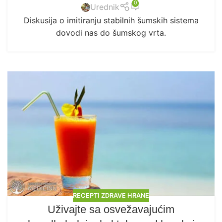
0
Urednik
Diskusija o imitiranju stabilnih šumskih sistema
dovodi nas do šumskog vrta.
RECEPTI ZDRAVE HRANE
Uživajte sa osvežavajućim