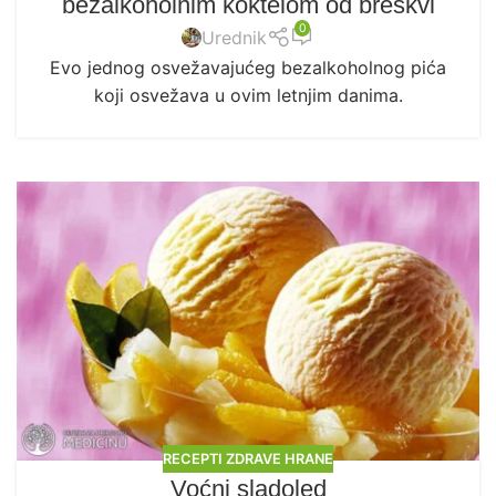
bezalkoholnim koktelom od breskvi
0
Urednik
Evo jednog osvežavajućeg bezalkoholnog pića
koji osvežava u ovim letnjim danima.
RECEPTI ZDRAVE HRANE
Voćni sladoled