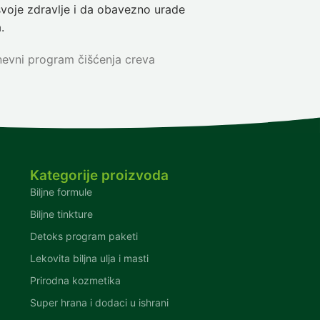
svoje zdravlje i da obavezno urade
Nina
5-dnev
.
evni program čišćenja creva
Kategorije proizvoda
Biljne formule
Biljne tinkture
Detoks program paketi
Lekovita biljna ulja i masti
Prirodna kozmetika
n
Super hrana i dodaci u ishrani