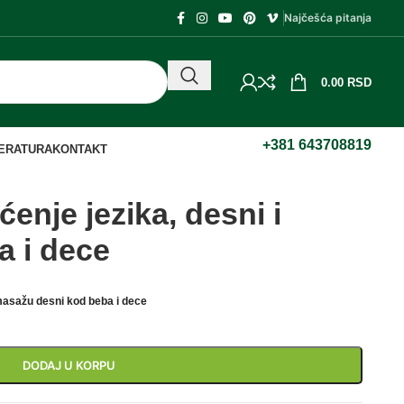
Najčešća pitanja
0.00
RSD
+381 643708819
TERATURA
KONTAKT
ćenje jezika, desni i
a i dece
 masažu desni kod beba i dece
DODAJ U KORPU