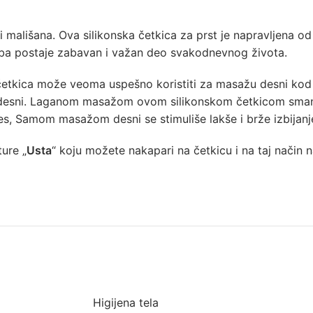
li mališana. Ova silikonska četkica za prst je napravljena 
zuba postaje zabavan i važan deo svakodnevnog života.
četkica može veoma uspešno koristiti za masažu desni kod 
ab desni. Laganom masažom ovom silikonskom četkicom smanj
ces, Samom masažom desni se stimuliše lakše i brže izbijanj
ure „
Usta
“ koju možete nakapari na četkicu i na taj način nan
Higijena tela