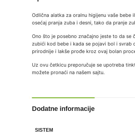
Odlična alatka za oralnu higijenu vaše bebe i
osećaj pranja zuba i desni, tako da pranje 
Ono što je posebno značajno jeste to da se 
zubići kod bebe i kada se pojavi bol i svr
prirodnije i lakše prođe kroz ovaj bolan pro
Uz ovu četkicu preporučuje se upotreba tinkt
možete pronaći na našem sajtu.
Dodatne informacije
SISTEM