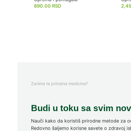
890.00
RSD
2,4
Zanima te prirodna medicina?
Budi u toku sa svim no
Nauči kako da koristiš prirodne metode za oč
Redovno šaljemo korisne savete o zdravoj ish