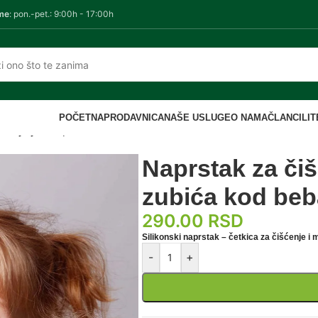
me
: pon.-pet.: 9:00h - 17:00h
POČETNA
PRODAVNICA
NAŠE USLUGE
O NAMA
ČLANCI
LI
ćenje jezika, desni i zubića kod beba i dece
Naprstak za čiš
zubića kod beb
290.00
RSD
Silikonski naprstak – četkica za čišćenje i
-
+