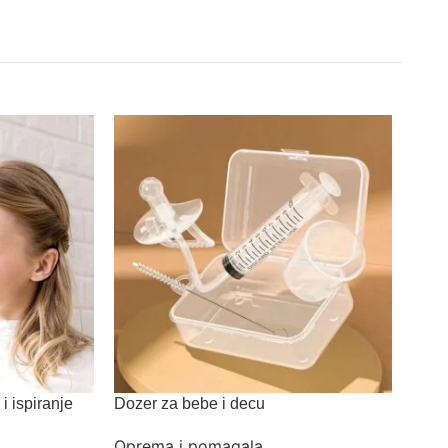
 i ispiranje
Dozer za bebe i decu
Nosn
Oprema i pomagala
Opre