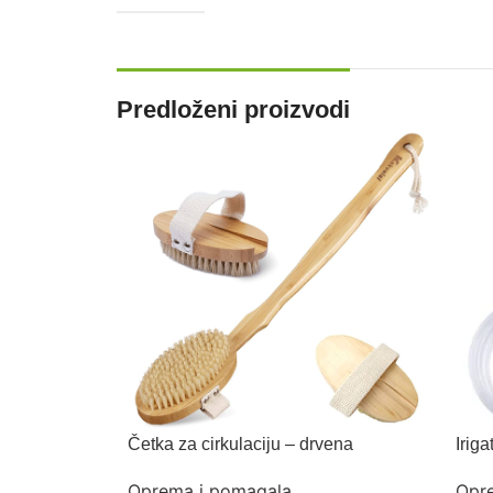
Predloženi proizvodi
Četka za cirkulaciju – drvena
Iriga
Oprema i pomagala
Opr