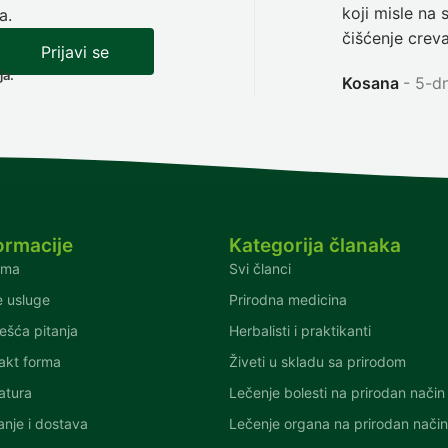
koji misle na 
a.
čišćenje creva
Prijavi se
ja.
Kosana
5-dn
ormacije
Kategorija članaka
ama
Svi članci
 usluge
Prirodna medicina
ešća pitanja
Herbalisti i praktikanti
akt forma
Živeti u skladu sa prirodom
ratura
Lečenje bolesti na prirodan način
anje i dostava
Lečenje organa na prirodan nači