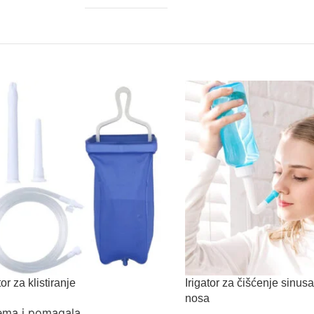
tor za klistiranje
Irigator za čišćenje sinusa
nosa
ema i pomagala