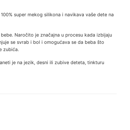
od 100% super mekog silikona i navikava vaše dete na
bebe. Naročito je značajna u procesu kada izbijaju
uje se svrab i bol i omogućava se da beba što
e zubića.
eti je na jezik, desni ili zubive deteta, tinkturu