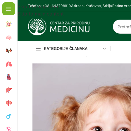
Skip to navigation
Telefon
: +381 643708819
Adresa
: Kruševac, Srbija
Radno vre
Skip to main content
KATEGORIJE ČLANAKA
Početna
/
Oprema i pomagala
/
Naprstak za čiš