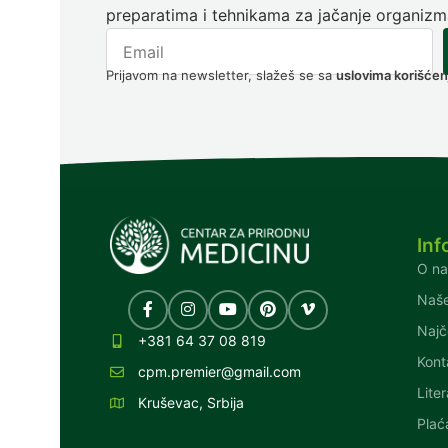
preparatima i tehnikama za jačanje organizm
Prijavom na newsletter, slažeš se sa
uslovima korišćen
Inf
O n
Naše
Najč
+381 64 37 08 819
Kont
cpm.premier@gmail.com
Lite
Kruševac, Srbija
Plać