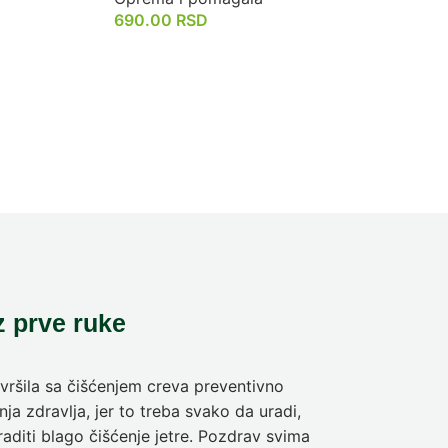
690.00
RSD
590
z prve ruke
ršila sa čišćenjem creva preventivno
Pre deset dan
ja zdravlja, jer to treba svako da uradi,
sam da se pra
aditi blago čišćenje jetre. Pozdrav svima
olakšanje veli