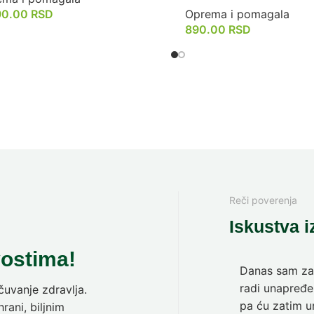
90.00
RSD
Oprema i pomagala
890.00
RSD
Reči poverenja
Iskustva i
vostima!
Danas sam zav
radi unapređen
uvanje zdravlja.
pa ću zatim ur
rani, biljnim